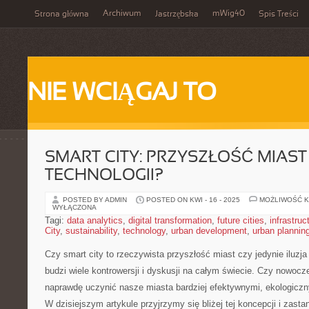
Archiwum
mWig40
Strona główna
Jastrzębska
Spis Treści
NIE WCIĄGAJ TO
SMART CITY: PRZYSZŁOŚĆ MIAST 
TECHNOLOGII?
POSTED BY ADMIN
POSTED ON KWI - 16 - 2025
MOŻLIWOŚĆ 
WYŁĄCZONA
Tagi:
data analytics
,
digital transformation
,
future cities
,
infrastruc
City
,
sustainability
,
technology
,
urban development
,
urban plannin
Czy smart city ⁣to rzeczywista ‌przyszłość miast czy jedynie iluz
budzi wiele⁣ kontrowersji i dyskusji na ⁤całym świecie. Czy nowo
naprawdę uczynić nasze miasta bardziej efektywnymi, ekologiczn
W dzisiejszym artykule przyjrzymy się bliżej tej koncepcji i zast