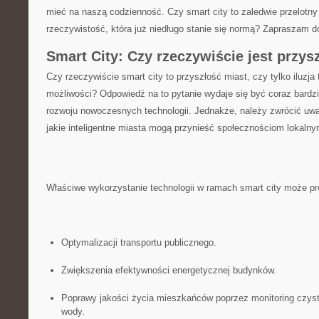
mieć na naszą ‍codzienność. Czy smart city to zaledwie przelotn
rzeczywistość, która‌ już niedługo stanie się normą? Zapraszam do
Smart City: Czy rzeczywiście jest przysz
Czy rzeczywiście smart city to przyszłość⁢ miast, czy tylko iluzj
możliwości? Odpowiedź na to‌ pytanie wydaje się być coraz⁣ bard
rozwoju nowoczesnych technologii. Jednakże, należy zwrócić uw
jakie inteligentne miasta mogą przynieść społecznościom lokalny
Właściwe wykorzystanie technologii ⁤w ⁣ramach smart city może p
Optymalizacji transportu publicznego.
Zwiększenia efektywności energetycznej budynków.
Poprawy ‍jakości ⁢życia mieszkańców ‌poprzez monitoring czysto
wody.