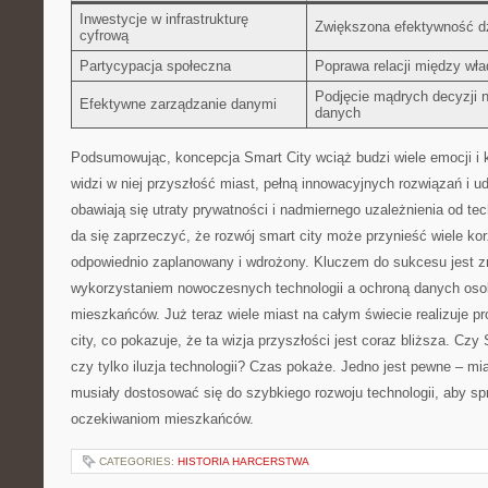
Inwestycje w infrastrukturę
Zwiększona efektywność dz
cyfrową
Partycypacja społeczna
Poprawa relacji ⁣między w
Podjęcie mądrych decyzji n
Efektywne zarządzanie danymi
danych
Podsumowując, koncepcja Smart City⁣ wciąż‍ budzi wiele emocji i k
widzi w niej przyszłość miast, pełną innowacyjnych ⁤rozwiązań i u
obawiają się ⁤utraty ‍prywatności i nadmiernego uzależnienia od te
da się zaprzeczyć, że rozwój smart city może przynieść wiele korzy
odpowiednio zaplanowany i wdrożony. Kluczem do sukcesu jest z
wykorzystaniem nowoczesnych technologii a ochroną danych oso
mieszkańców. Już teraz wiele miast na całym świecie ⁢realizuje pr
city, co pokazuje, że ta ⁣wizja przyszłości jest coraz bliższa. Czy
czy tylko⁣ iluzja technologii? Czas ‌pokaże. Jedno jest pewne⁣ – m
musiały dostosować‍ się do ‌szybkiego rozwoju technologii, aby 
oczekiwaniom mieszkańców.
CATEGORIES:
HISTORIA HARCERSTWA