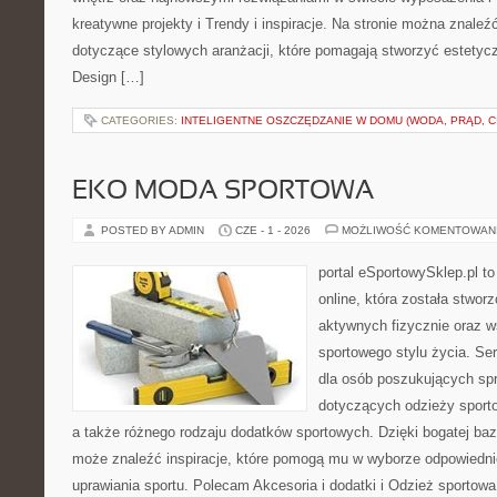
kreatywne projekty i Trendy i inspiracje. Na stronie można znaleź
dotyczące stylowych aranżacji, które pomagają stworzyć estetycz
Design […]
CATEGORIES:
INTELIGENTNE OSZCZĘDZANIE W DOMU (WODA, PRĄD, C
EKO MODA SPORTOWA
POSTED BY ADMIN
CZE - 1 - 2026
MOŻLIWOŚĆ KOMENTOWAN
portal eSportowySklep.pl t
online, która została stwo
aktywnych fizycznie oraz w
sportowego stylu życia. Ser
dla osób poszukujących sp
dotyczących odzieży sporto
a także różnego rodzaju dodatków sportowych. Dzięki bogatej baz
może znaleźć inspiracje, które pomogą mu w wyborze odpowiedn
uprawiania sportu. Polecam Akcesoria i dodatki i Odzież sportowa