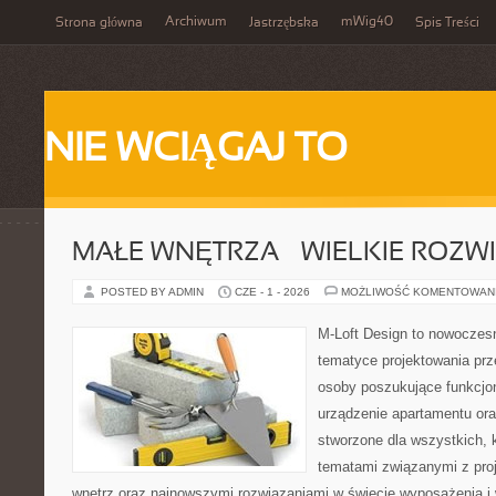
Archiwum
mWig40
Strona główna
Jastrzębska
Spis Treści
NIE WCIĄGAJ TO
MAŁE WNĘTRZA – WIELKIE ROZW
POSTED BY ADMIN
CZE - 1 - 2026
MOŻLIWOŚĆ KOMENTOWAN
M-Loft Design to nowoczes
tematyce projektowania prze
osoby poszukujące funkcjo
urządzenie apartamentu oraz
stworzone dla wszystkich, k
tematami związanymi z pro
wnętrz oraz najnowszymi rozwiązaniami w świecie wyposażenia i 