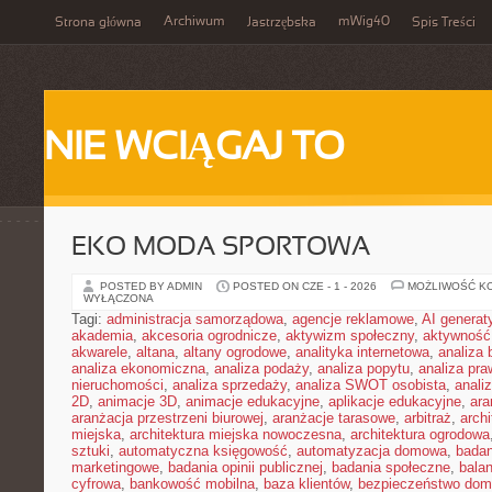
Archiwum
mWig40
Strona główna
Jastrzębska
Spis Treści
NIE WCIĄGAJ TO
EKO MODA SPORTOWA
POSTED BY ADMIN
POSTED ON CZE - 1 - 2026
MOŻLIWOŚĆ K
WYŁĄCZONA
Tagi:
administracja samorządowa
,
agencje reklamowe
,
AI genera
akademia
,
akcesoria ogrodnicze
,
aktywizm społeczny
,
aktywność
akwarele
,
altana
,
altany ogrodowe
,
analityka internetowa
,
analiza
analiza ekonomiczna
,
analiza podaży
,
analiza popytu
,
analiza pr
nieruchomości
,
analiza sprzedaży
,
analiza SWOT osobista
,
analiz
2D
,
animacje 3D
,
animacje edukacyjne
,
aplikacje edukacyjne
,
ara
aranżacja przestrzeni biurowej
,
aranżacje tarasowe
,
arbitraż
,
archi
miejska
,
architektura miejska nowoczesna
,
architektura ogrodowa
sztuki
,
automatyczna księgowość
,
automatyzacja domowa
,
badan
marketingowe
,
badania opinii publicznej
,
badania społeczne
,
bala
cyfrowa
,
bankowość mobilna
,
baza klientów
,
bezpieczeństwo do