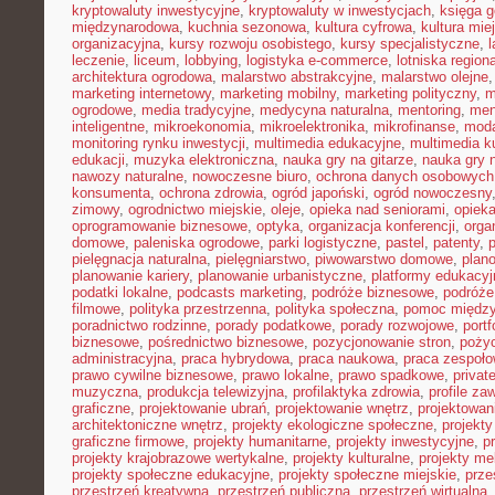
kryptowaluty inwestycyjne
,
kryptowaluty w inwestycjach
,
księga g
międzynarodowa
,
kuchnia sezonowa
,
kultura cyfrowa
,
kultura mie
organizacyjna
,
kursy rozwoju osobistego
,
kursy specjalistyczne
,
l
leczenie
,
liceum
,
lobbying
,
logistyka e-commerce
,
lotniska region
architektura ogrodowa
,
malarstwo abstrakcyjne
,
malarstwo olejne
marketing internetowy
,
marketing mobilny
,
marketing polityczny
,
m
ogrodowe
,
media tradycyjne
,
medycyna naturalna
,
mentoring
,
men
inteligentne
,
mikroekonomia
,
mikroelektronika
,
mikrofinanse
,
moda
monitoring rynku inwestycji
,
multimedia edukacyjne
,
multimedia ku
edukacji
,
muzyka elektroniczna
,
nauka gry na gitarze
,
nauka gry n
nawozy naturalne
,
nowoczesne biuro
,
ochrona danych osobowych
konsumenta
,
ochrona zdrowia
,
ogród japoński
,
ogród nowoczesny
zimowy
,
ogrodnictwo miejskie
,
oleje
,
opieka nad seniorami
,
opiek
oprogramowanie biznesowe
,
optyka
,
organizacja konferencji
,
orga
domowe
,
paleniska ogrodowe
,
parki logistyczne
,
pastel
,
patenty
,
p
pielęgnacja naturalna
,
pielęgniarstwo
,
piwowarstwo domowe
,
plan
planowanie kariery
,
planowanie urbanistyczne
,
platformy edukacyj
podatki lokalne
,
podcasts marketing
,
podróże biznesowe
,
podróże
filmowe
,
polityka przestrzenna
,
polityka społeczna
,
pomoc międz
poradnictwo rodzinne
,
porady podatkowe
,
porady rozwojowe
,
portf
biznesowe
,
pośrednictwo biznesowe
,
pozycjonowanie stron
,
poży
administracyjna
,
praca hybrydowa
,
praca naukowa
,
praca zespoło
prawo cywilne biznesowe
,
prawo lokalne
,
prawo spadkowe
,
privat
muzyczna
,
produkcja telewizyjna
,
profilaktyka zdrowia
,
profile z
graficzne
,
projektowanie ubrań
,
projektowanie wnętrz
,
projektowan
architektoniczne wnętrz
,
projekty ekologiczne społeczne
,
projekty
graficzne firmowe
,
projekty humanitarne
,
projekty inwestycyjne
,
p
projekty krajobrazowe wertykalne
,
projekty kulturalne
,
projekty m
projekty społeczne edukacyjne
,
projekty społeczne miejskie
,
prze
przestrzeń kreatywna
,
przestrzeń publiczna
,
przestrzeń wirtualna