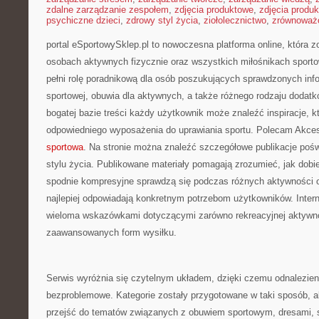
zdalne zarządzanie zespołem
,
zdjęcia produktowe
,
zdjęcia produ
psychiczne dzieci
,
zdrowy styl życia
,
ziołolecznictwo
,
zrównoważo
portal eSportowySklep.pl to nowoczesna platforma online, która z
osobach aktywnych fizycznie oraz wszystkich miłośnikach sporto
pełni rolę poradnikową dla osób poszukujących sprawdzonych inf
sportowej, obuwia dla aktywnych, a także różnego rodzaju dodatk
bogatej bazie treści każdy użytkownik może znaleźć inspiracje,
odpowiedniego wyposażenia do uprawiania sportu. Polecam Akceso
sportowa
. Na stronie można znaleźć szczegółowe publikacje po
stylu życia. Publikowane materiały pomagają zrozumieć, jak dobie
spodnie kompresyjne sprawdzą się podczas różnych aktywności o
najlepiej odpowiadają konkretnym potrzebom użytkowników. Inter
wieloma wskazówkami dotyczącymi zarówno rekreacyjnej aktywnośc
zaawansowanych form wysiłku.
Serwis wyróżnia się czytelnym układem, dzięki czemu odnalezienie
bezproblemowe. Kategorie zostały przygotowane w taki sposób, 
przejść do tematów związanych z obuwiem sportowym, dresami, 