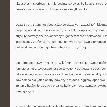
akcesoriami sportowymi. Taki podział sprawia, że korzystanie z se
niezależnie od poziomu doświadczenia użytkownika.
Dużą zaletą strony jest bogactwo poruszanych zagadnień. Można z
dotyczące stylizacji treningowych, poradniki związane z wyborem 
artykuły poświęcone nowoczesnym gadżetom dla sportowców. Dzię
interesujący zarówno dla osób rozpoczynających swoją przygodę ze
doświadczonych entuzjastów aktywności fizycznej.
ten portal sportowy to miejsce, w którym szczególną uwagę poświę
funkcjonalności wyposażenia sportowego. Publikowane treści poka
odpowiednie dopasowanie ubrań do rodzaju wykonywanej aktywno
dowiedzieć się, jakie cechy powinny posiadać legginsy sportowe,
zakupie butów do biegania oraz na jakie elementy zwracać uwag
treningowych.
W serwisie regularnie pojawiają się porównania, które pomagają