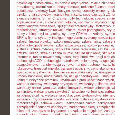
psychologia nastolatków
,
rękodzieło artystyczne
,
relacje bizneso
remarketing
,
rewitalizacja
,
roboty domowe
,
rodzinne finanse
,
rodz
podatkowe
,
rozmowy kwalifikacyjne
,
rozwój osobisty online
,
rynek
sztuki
,
rynki surowców
,
rysunek techniczny
,
seed capital
,
SEO te
skincare routine
,
Smart City
,
smart city technologie
,
spedycja mi
odpowiedzialność
,
społeczności lokalne
,
sponsoring wydarzeń
,
sp
networkingowe biznesowe
,
sprzęt telekonferencyjny
,
stolarstwo
,
s
marketingowe
,
strategie rozwoju miasta
,
street photography
,
styl 
pracy zdalnej
,
styl rustykalny
,
systemy CRM w sprzedaży
,
syste
ERP w firmie
,
systemy inteligentnego domu
,
systemy nawadniają
szkoła filmowa projekty
,
szkoła muzyczna
,
szkoła tańca
,
szkolen
szkolnictwo podstawowe
,
szkolnictwo wyższe
,
szkoły policealne
,
kulturze
,
sztuka cyfrowa
,
sztuka kulinarna regionalna
,
sztuka lud
sztuka uliczna
,
sztuka uliczna murale
,
sztuka użytkowa
,
sztuka 
internecie
,
taniec nowoczesny
,
taras
,
targi branżowe
,
targi nieruc
technologie AGD
,
technologie materiałowe
,
telemedycyna specjal
bezgotówkowe
,
transformacja cyfrowa
,
transport autonomiczny
,
t
luksusowy
,
transport miejski
,
transport publiczny
,
trend ekonomic
twórczość artystyczna
,
ubezpieczenia komunikacyjne
,
ubezpiecz
umowy handlowe
,
uroda naturalna
,
usługi charytatywne
,
usługi fin
usługi turystyczne premium
,
użytkowanie produktów finansowych
warsztat domowy
,
warsztaty artystyczne
,
warsztaty kulinarne
,
wa
warsztaty online
,
wernisaż
,
wideofilmowanie
,
wideokonferencje
,
w
winiarstwo
,
wirtualna rzeczywistość
,
wirtualne konferencje
,
wirtual
współpraca online
,
wydarzenia edukacyjne
,
wydawnictwo internet
wynalazki
,
wyposażenie ogrodu
,
wystawa malarska
,
wystawy inte
motoryzacyjne
,
zabawa w domu
,
zarządzanie biurem
,
zarządzan
zarządzanie finansami osobistymi
,
zarządzanie flotą
,
zarządzanie
klientami
,
zarządzanie kryzysem
,
zarządzanie majątkiem
,
zarząd
zarządzanie stresem
,
zarządzanie twórcze
,
zarządzanie wiedzą
,