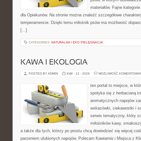
materiałów. Fajne kategorie
dla Opiekunów. Na stronie można znaleźć szczegółowe charakter
temperamencie. Dzięki temu miłośnik psów ma możliwość dopaso
[…]
CATEGORIES:
NATURALNA I EKO PIELĘGNACJA
KAWA I EKOLOGIA
POSTED BY ADMIN
KWI - 12 - 2026
MOŻLIWOŚĆ KOMENTOWA
ten portal to miejsce, w kt
spotyka się z herbacianą tr
aromatycznych napojów zam
wskazówki, ciekawostki i s
serwis tematyczny, który zo
miłośników kawy, smakoszy
a także dla tych, którzy po prostu chcą dowiedzieć się więcej co
parzeniem ulubionych napojów. Polecam Kawiarnie i Miejsca z Kl