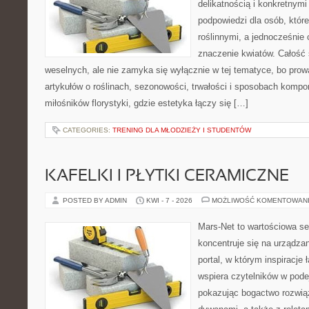
delikatnością i konkretnym
podpowiedzi dla osób, które
roślinnymi, a jednocześnie 
znaczenie kwiatów. Całość 
weselnych, ale nie zamyka się wyłącznie w tej tematyce, bo prow
artykułów o roślinach, sezonowości, trwałości i sposobach kompon
miłośników florystyki, gdzie estetyka łączy się […]
CATEGORIES:
TRENING DLA MŁODZIEŻY I STUDENTÓW
KAFELKI I PŁYTKI CERAMICZNE
POSTED BY ADMIN
KWI - 7 - 2026
MOŻLIWOŚĆ KOMENTOWAN
Mars-Net to wartościowa se
koncentruje się na urządza
portal, w którym inspiracje 
wspiera czytelników w pode
pokazując bogactwo rozwią