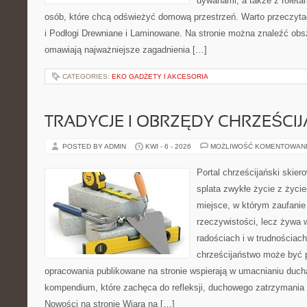
dywanami, a także z roletami
osób, które chcą odświeżyć domową przestrzeń. Warto przeczyta
i Podłogi Drewniane i Laminowane. Na stronie można znaleźć obsz
omawiają najważniejsze zagadnienia […]
CATEGORIES:
EKO GADŻETY I AKCESORIA
TRADYCJE I OBRZĘDY CHRZEŚCIJ
POSTED BY ADMIN
KWI - 6 - 2026
MOŻLIWOŚĆ KOMENTOWAN
Portal chrześcijański skiero
splata zwykłe życie z życ
miejsce, w którym zaufanie
rzeczywistości, lecz żywa 
radościach i w trudnościach
chrześcijaństwo może być p
opracowania publikowane na stronie wspierają w umacnianiu ducha
kompendium, które zachęca do refleksji, duchowego zatrzymania
Nowości na stronie Wiara na […]