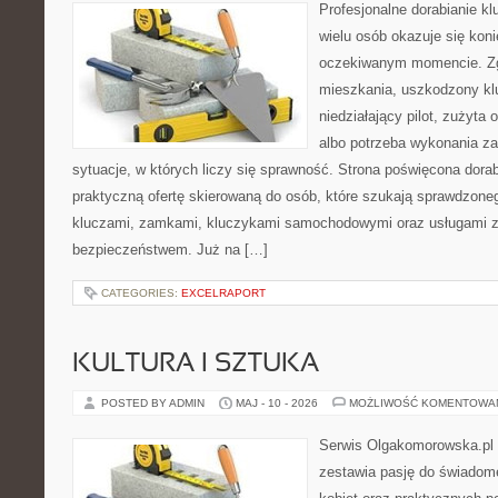
Profesjonalne dorabianie kl
wielu osób okazuje się kon
oczekiwanym momencie. Zg
mieszkania, uszkodzony k
niedziałający pilot, zużyt
albo potrzeba wykonania z
sytuacje, w których liczy się sprawność. Strona poświęcona dorab
praktyczną ofertę skierowaną do osób, które szukają sprawdzone
kluczami, zamkami, kluczykami samochodowymi oraz usługami 
bezpieczeństwem. Już na […]
CATEGORIES:
EXCELRAPORT
KULTURA I SZTUKA
POSTED BY ADMIN
MAJ - 10 - 2026
MOŻLIWOŚĆ KOMENTOWA
Serwis Olgakomorowska.pl t
zestawia pasję do świadomeg