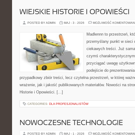
WIEJSKIE HISTORIE I OPOWIEŚCI
POSTED BY ADMIN
MAJ - 3 - 2026
MOŻLIWOŚĆ KOMENTOWAN
Madlennn to przestrzeń, kt
przemyślany punkt w sieci 
ciekawych treści. Już sama
czymś charakterystycznym,
przyciągać uwagę użytkowni
podejście do prezentowania 
przypadkowy zbiór treści, lecz czytelna przestrzeń, w której waż
wrażenie, jak i jakość publikowanych materiałów. Nowości na stron
Historie i Opowieści. […]
CATEGORIES:
DLA PROFESJONALISTÓW
NOWOCZESNE TECHNOLOGIE
POSTED BY ADMIN
MAJ - 1 - 2026
MOŻLIWOŚĆ KOMENTOWAN