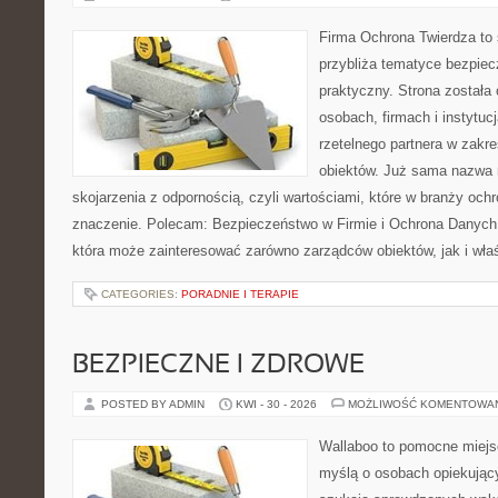
Firma Ochrona Twierdza to s
przybliża tematyce bezpie
praktyczny. Strona została
osobach, firmach i instytuc
rzetelnego partnera w zakr
obiektów. Już sama nazwa 
skojarzenia z odpornością, czyli wartościami, które w branży oc
znaczenie. Polecam: Bezpieczeństwo w Firmie i Ochrona Danych
która może zainteresować zarówno zarządców obiektów, jak i właśc
CATEGORIES:
PORADNIE I TERAPIE
BEZPIECZNE I ZDROWE
POSTED BY ADMIN
KWI - 30 - 2026
MOŻLIWOŚĆ KOMENTOWA
Wallaboo to pomocne miejs
myślą o osobach opiekujący