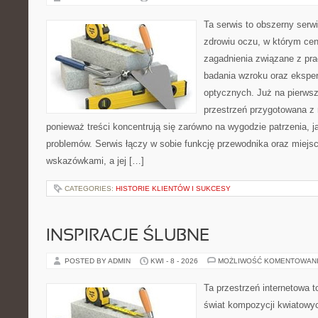
Ta serwis to obszerny serw
zdrowiu oczu, w którym cen
zagadnienia związane z prac
badania wzroku oraz eksper
optycznych. Już na pierwszy
przestrzeń przygotowana z 
ponieważ treści koncentrują się zarówno na wygodzie patrzenia, j
problemów. Serwis łączy w sobie funkcję przewodnika oraz miejs
wskazówkami, a jej […]
CATEGORIES:
HISTORIE KLIENTÓW I SUKCESY
INSPIRACJE ŚLUBNE
POSTED BY ADMIN
KWI - 8 - 2026
MOŻLIWOŚĆ KOMENTOWAN
Ta przestrzeń internetowa 
świat kompozycji kwiatowyc