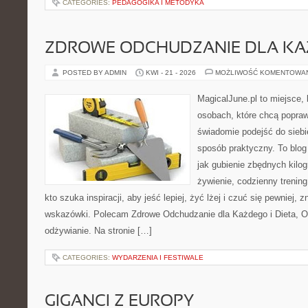
CATEGORIES:
PEDAGOGIKA I METODYKA
ZDROWE ODCHUDZANIE DLA K
POSTED BY ADMIN
KWI - 21 - 2026
MOŻLIWOŚĆ KOMENTOWA
MagicalJune.pl to miejsce, 
osobach, które chcą popra
świadomie podejść do siebie
sposób praktyczny. To blo
jak gubienie zbędnych kilo
żywienie, codzienny trening
kto szuka inspiracji, aby jeść lepiej, żyć lżej i czuć się pewniej, 
wskazówki. Polecam Zdrowe Odchudzanie dla Każdego i Dieta, 
odżywianie. Na stronie […]
CATEGORIES:
WYDARZENIA I FESTIWALE
GIGANCI Z EUROPY