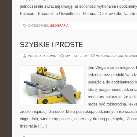
jednocześnie zwracają uwagę na solidność wykonania i codzienny
Polecam: Poradniki o Oświetleniu i Historia i Ciekawostki. Na st
CATEGORIES:
GEOGRAFIA
SZYBKIE I PROSTE
POSTED BY ADMIN
KWI - 23 - 2026
MOŻLIWOŚĆ KOMENTOWA
JemWegańsko to miejsce, kt
jedzenia bez produktów od
podejścia do codziennego o
której przyjemność jedzeni
receptury pokazują, że jadł
może być różnorodna, lekka
źródło inspiracji dla osób, które poszukują codziennych rozwiązań
ciągu dnia, wieczorny posiłek, deser czy drobną przekąskę. Zob
Inspiracje i […]