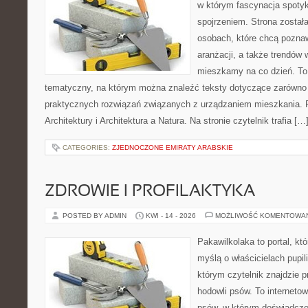
w którym fascynacja spoty
spojrzeniem. Strona został
osobach, które chcą poznawa
aranżacji, a także trendów 
mieszkamy na co dzień. To
tematyczny, na którym można znaleźć teksty dotyczące zarówno sł
praktycznych rozwiązań związanych z urządzaniem mieszkania. 
Architektury i Architektura a Natura. Na stronie czytelnik trafia […
CATEGORIES:
ZJEDNOCZONE EMIRATY ARABSKIE
ZDROWIE I PROFILAKTYKA
POSTED BY ADMIN
KWI - 14 - 2026
MOŻLIWOŚĆ KOMENTOWA
Pakawilkolaka to portal, kt
myślą o właścicielach pupi
którym czytelnik znajdzie 
hodowli psów. To internetow
psów, w którym doświadcze