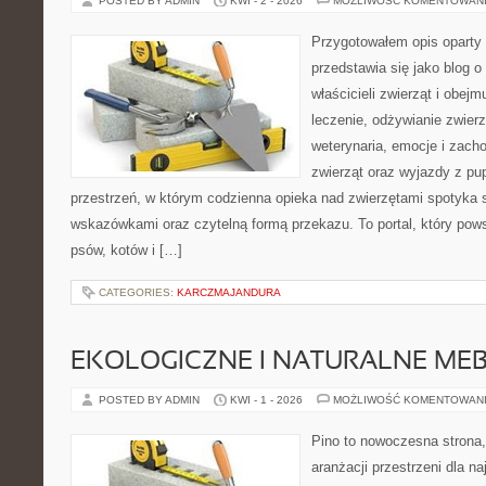
POSTED BY ADMIN
KWI - 2 - 2026
MOŻLIWOŚĆ KOMENTOWAN
Przygotowałem opis oparty 
przedstawia się jako blog o 
właścicieli zwierząt i obejm
leczenie, odżywianie zwierz
weterynaria, emocje i zach
zwierząt oraz wyjazdy z pup
przestrzeń, w którym codzienna opieka nad zwierzętami spotyka 
wskazówkami oraz czytelną formą przekazu. To portal, który pow
psów, kotów i […]
CATEGORIES:
KARCZMAJANDURA
EKOLOGICZNE I NATURALNE ME
POSTED BY ADMIN
KWI - 1 - 2026
MOŻLIWOŚĆ KOMENTOWAN
Pino to nowoczesna strona, 
aranżacji przestrzeni dla n