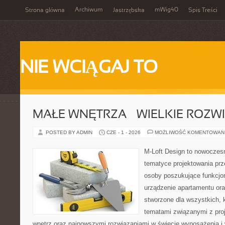
Archiwum
mWig40
Strona główna
Jastrzębska
Spis Treści
NIE WCIĄGAJ TO
MAŁE WNĘTRZA – WIELKIE ROZW
POSTED BY ADMIN
CZE - 1 - 2026
MOŻLIWOŚĆ KOMENTOWAN
M-Loft Design to nowoczes
tematyce projektowania prze
osoby poszukujące funkcjo
urządzenie apartamentu oraz
stworzone dla wszystkich, k
tematami związanymi z pro
wnętrz oraz najnowszymi rozwiązaniami w świecie wyposażenia i 