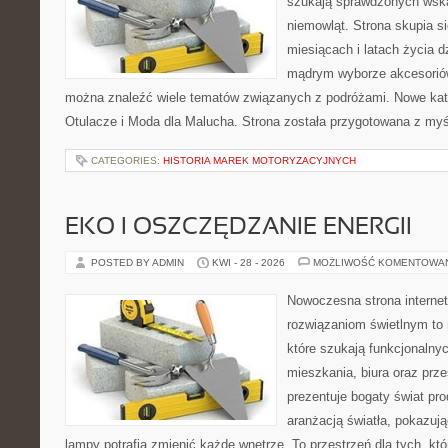
szukają sprawdzonych wsk
niemowląt. Strona skupia s
miesiącach i latach życia 
mądrym wyborze akcesoriów
można znaleźć wiele tematów związanych z podróżami. Nowe kateg
Otulacze i Moda dla Malucha. Strona została przygotowana z myś
CATEGORIES:
HISTORIA MAREK MOTORYZACYJNYCH
EKO I OSZCZĘDZANIE ENERGII
POSTED BY ADMIN
KWI - 28 - 2026
MOŻLIWOŚĆ KOMENTOWA
Nowoczesna strona interne
rozwiązaniom świetlnym to 
które szukają funkcjonalnyc
mieszkania, biura oraz prz
prezentuje bogaty świat pr
aranżacją światła, pokazuj
lampy potrafią zmienić każde wnętrze. To przestrzeń dla tych, któ