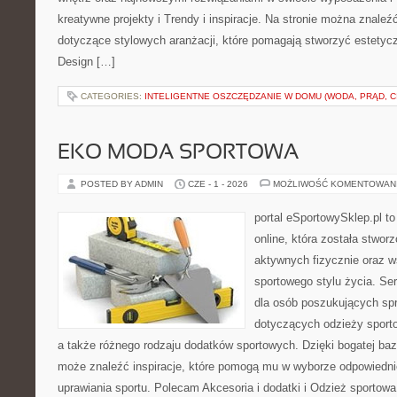
kreatywne projekty i Trendy i inspiracje. Na stronie można znaleź
dotyczące stylowych aranżacji, które pomagają stworzyć estetycz
Design […]
CATEGORIES:
INTELIGENTNE OSZCZĘDZANIE W DOMU (WODA, PRĄD, C
EKO MODA SPORTOWA
POSTED BY ADMIN
CZE - 1 - 2026
MOŻLIWOŚĆ KOMENTOWAN
portal eSportowySklep.pl t
online, która została stwo
aktywnych fizycznie oraz w
sportowego stylu życia. Ser
dla osób poszukujących sp
dotyczących odzieży sporto
a także różnego rodzaju dodatków sportowych. Dzięki bogatej baz
może znaleźć inspiracje, które pomogą mu w wyborze odpowiedn
uprawiania sportu. Polecam Akcesoria i dodatki i Odzież sportowa