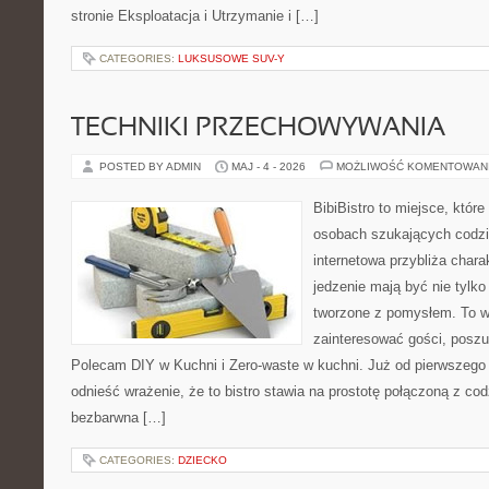
stronie Eksploatacja i Utrzymanie i […]
CATEGORIES:
LUKSUSOWE SUV-Y
TECHNIKI PRZECHOWYWANIA
POSTED BY ADMIN
MAJ - 4 - 2026
MOŻLIWOŚĆ KOMENTOWAN
BibiBistro to miejsce, któr
osobach szukających codzi
internetowa przybliża chara
jedzenie mają być nie tylk
tworzone z pomysłem. To w
zainteresować gości, posz
Polecam DIY w Kuchni i Zero-waste w kuchni. Już od pierwszeg
odnieść wrażenie, że to bistro stawia na prostotę połączoną z cod
bezbarwna […]
CATEGORIES:
DZIECKO