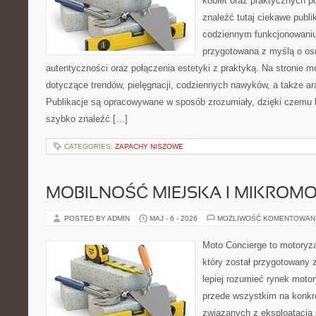
kobiet oraz praktycznych 
znaleźć tutaj ciekawe publi
codziennym funkcjonowaniu.
przygotowana z myślą o oso
autentyczności oraz połączenia estetyki z praktyką. Na stronie m
dotyczące trendów, pielęgnacji, codziennych nawyków, a także ara
Publikacje są opracowywane w sposób zrozumiały, dzięki czemu
szybko znaleźć […]
CATEGORIES:
ZAPACHY NISZOWE
MOBILNOŚĆ MIEJSKA I MIKROM
POSTED BY ADMIN
MAJ - 6 - 2026
MOŻLIWOŚĆ KOMENTOWAN
Moto Concierge to motoryz
który został przygotowany
lepiej rozumieć rynek motor
przede wszystkim na konk
związanych z eksploatacj