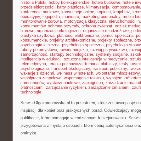
historia Polski
,
hobby kolekcjonerskie
,
hotele butikowe
,
hotele in
przedsiębiorczości
,
karty płatnicze
,
klimatyzacja
,
kompostowanie
konferencje naukowe
,
konsultacje online
,
kopiarki
,
krajobraz
,
kred
operacyjny
,
logopedia
,
manicure
,
marketing personalny
,
meble biu
monitorowanie zdrowia
,
motoryzacja klasyczna
,
nieruchomości in
konsumentów
,
ochrona przyrody
,
ochrona zwierząt
,
odzież medyc
biurowe
,
organizacje ekologiczne
,
organizacje młodzieżowe
,
pedic
plastyka użytkowa
,
płatności elektroniczne
,
pomoc społeczna
,
po
konsumenckie
,
projekty architektoniczne
,
projekty społeczne
,
prz
psychologia kliniczna
,
psychologia społeczna
,
psychologia stoso
roboty przemysłowe
,
rowery miejskie
,
rozwój przywództwa
,
rozwój
samorządność
,
startupy technologiczne
,
systemy socjalne
,
szkol
inteligencja w edukacji
,
sztuczna inteligencja w medycynie
,
sztuk
telemedycyna
,
terapia poznawcza
,
terminal płatniczy
,
testy kosm
psychologiczne
,
transport ekologiczny
,
transport publiczny
,
tworze
wakacje z dziećmi
,
wellness w hotelach
,
wolontariat młodzieżowy
współpraca zespołowa
,
wspomaganie rozwoju
,
wynajem krótkote
samochodów
,
wystawy naukowe
,
zabiegi spa
,
zarządzanie marke
płatnościami
,
zarządzanie ryzykiem
,
zarządzanie zmianami
,
zauf
technologie
Serwis Olgakomorowska.pl to przestrzeń, które zestawia pasję d
inspiracji dla kobiet oraz praktycznych porad. Odwiedzający mogą
publikacje, które pomagają w codziennym funkcjonowaniu. Serwis 
przygotowana z myślą o osobach, które cenią autentyczności oraz
praktyką.