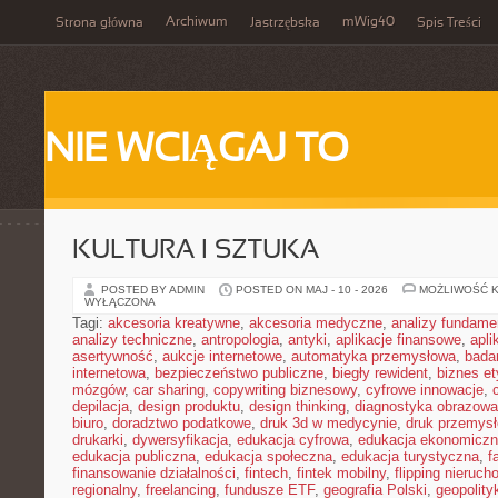
Archiwum
mWig40
Strona główna
Jastrzębska
Spis Treści
NIE WCIĄGAJ TO
KULTURA I SZTUKA
POSTED BY ADMIN
POSTED ON MAJ - 10 - 2026
MOŻLIWOŚĆ 
WYŁĄCZONA
Tagi:
akcesoria kreatywne
,
akcesoria medyczne
,
analizy fundame
analizy techniczne
,
antropologia
,
antyki
,
aplikacje finansowe
,
apli
asertywność
,
aukcje internetowe
,
automatyka przemysłowa
,
bada
internetowa
,
bezpieczeństwo publiczne
,
biegły rewident
,
biznes e
mózgów
,
car sharing
,
copywriting biznesowy
,
cyfrowe innowacje
,
depilacja
,
design produktu
,
design thinking
,
diagnostyka obrazowa
biuro
,
doradztwo podatkowe
,
druk 3d w medycynie
,
druk przemys
drukarki
,
dywersyfikacja
,
edukacja cyfrowa
,
edukacja ekonomicz
edukacja publiczna
,
edukacja społeczna
,
edukacja turystyczna
,
f
finansowanie działalności
,
fintech
,
fintek mobilny
,
flipping nieruc
regionalny
,
freelancing
,
fundusze ETF
,
geografia Polski
,
geopolity