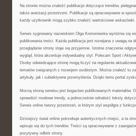
Na stronie można znaleźć publikacje dotyczące trendów, pielęgna
także aranżacji przestrzeni. Publikacje są opracowywane w sposó
każdy użytkownik mogą szybko znaleźć wartościowe wskazówki.
Serwis sygnowany nazwiskiem Olga Komorowska wyróżnia się es
publikowania treści. Każda publikacja jest rozwijana z uwagą na d
przeglądanie strony staje się przyjemne. Istotne znaczenie odgr
wygląd, która akcentuje indywidualny styl. Polecam Sport i Akty
Osoby odwiedzające stronę mogą liczyć na regularnie aktualizowan
tematów związanych z rozwojem osobistym. Można znaleźć tu z
artykuły, jak i subiektywne przemyślenia. Dzięki temu portal zysku
Mocną stroną serwisu jest bogactwo publikowanych materiałów.
sprawdzić modowe trendy, a jednocześnie odnaleźć teksty dotyc
Serwis online tworzy przestrzeń, w którym styl współgra z funkcjo
Dzisiejszy świat online potrzebuje autentycznych miejsc, a ta str
wpisuje się do tych trendów. Treści są opracowywane z zaangaż
pozytywny odbiór strony.