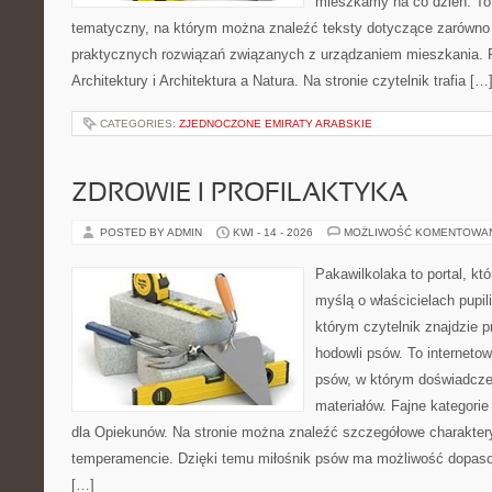
mieszkamy na co dzień. To
tematyczny, na którym można znaleźć teksty dotyczące zarówno sł
praktycznych rozwiązań związanych z urządzaniem mieszkania. 
Architektury i Architektura a Natura. Na stronie czytelnik trafia […
CATEGORIES:
ZJEDNOCZONE EMIRATY ARABSKIE
ZDROWIE I PROFILAKTYKA
POSTED BY ADMIN
KWI - 14 - 2026
MOŻLIWOŚĆ KOMENTOWA
Pakawilkolaka to portal, kt
myślą o właścicielach pupi
którym czytelnik znajdzie 
hodowli psów. To internetow
psów, w którym doświadcze
materiałów. Fajne kategorie
dla Opiekunów. Na stronie można znaleźć szczegółowe charakter
temperamencie. Dzięki temu miłośnik psów ma możliwość dopaso
[…]