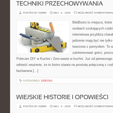
TECHNIKI PRZECHOWYWANIA
POSTED BY ADMIN
MAJ - 4 - 2026
MOŻLIWOŚĆ KOMENTOWAN
BibiBistro to miejsce, któr
osobach szukających codzi
internetowa przybliża chara
jedzenie mają być nie tylk
tworzone z pomysłem. To w
zainteresować gości, posz
Polecam DIY w Kuchni i Zero-waste w kuchni. Już od pierwszeg
odnieść wrażenie, że to bistro stawia na prostotę połączoną z cod
bezbarwna […]
CATEGORIES:
DZIECKO
WIEJSKIE HISTORIE I OPOWIEŚCI
POSTED BY ADMIN
MAJ - 3 - 2026
MOŻLIWOŚĆ KOMENTOWAN