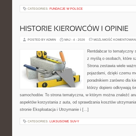
CATEGORIES:
FUNDACJE W POLSCE
HISTORIE KIEROWCÓW I OPINIE
POSTED BY ADMIN
MAJ - 4 - 2026
MOŻLIWOŚĆ KOMENTOWAN
Rentdabcar to tematyczny s
z myślą o osobach, które s
Strona zestawia wiele waż
pojazdami, dzięki czemu 
poradnikiem zarówno dla kie
którzy dopiero odkrywają ś
samochodów. To strona tematyczna, w którym można znaleźć ana
aspektów korzystania z auta, od sprawdzania kosztów utrzymania
stronie Eksploatacja i Utrzymanie i […]
CATEGORIES:
LUKSUSOWE SUV-Y