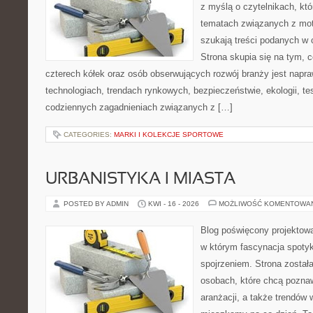
z myślą o czytelnikach, kt
tematach związanych z mot
szukają treści podanych w 
Strona skupia się na tym, 
czterech kółek oraz osób obserwujących rozwój branży jest napr
technologiach, trendach rynkowych, bezpieczeństwie, ekologii, t
codziennych zagadnieniach związanych z […]
CATEGORIES:
MARKI I KOLEKCJE SPORTOWE
URBANISTYKA I MIASTA
POSTED BY ADMIN
KWI - 16 - 2026
MOŻLIWOŚĆ KOMENTOWA
Blog poświęcony projektowan
w którym fascynacja spoty
spojrzeniem. Strona został
osobach, które chcą poznawa
aranżacji, a także trendów 