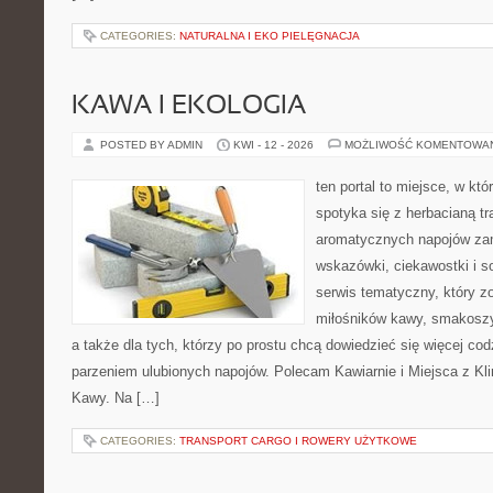
CATEGORIES:
NATURALNA I EKO PIELĘGNACJA
KAWA I EKOLOGIA
POSTED BY ADMIN
KWI - 12 - 2026
MOŻLIWOŚĆ KOMENTOWA
ten portal to miejsce, w kt
spotyka się z herbacianą tr
aromatycznych napojów zam
wskazówki, ciekawostki i s
serwis tematyczny, który zo
miłośników kawy, smakoszy
a także dla tych, którzy po prostu chcą dowiedzieć się więcej co
parzeniem ulubionych napojów. Polecam Kawiarnie i Miejsca z Kl
Kawy. Na […]
CATEGORIES:
TRANSPORT CARGO I ROWERY UŻYTKOWE