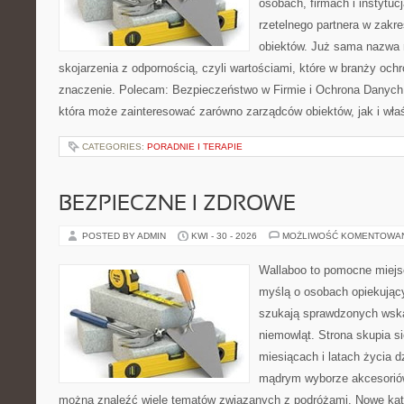
osobach, firmach i instytuc
rzetelnego partnera w zakr
obiektów. Już sama nazwa 
skojarzenia z odpornością, czyli wartościami, które w branży oc
znaczenie. Polecam: Bezpieczeństwo w Firmie i Ochrona Danych
która może zainteresować zarówno zarządców obiektów, jak i właśc
CATEGORIES:
PORADNIE I TERAPIE
BEZPIECZNE I ZDROWE
POSTED BY ADMIN
KWI - 30 - 2026
MOŻLIWOŚĆ KOMENTOWA
Wallaboo to pomocne miejs
myślą o osobach opiekujący
szukają sprawdzonych wsk
niemowląt. Strona skupia s
miesiącach i latach życia 
mądrym wyborze akcesoriów
można znaleźć wiele tematów związanych z podróżami. Nowe kateg