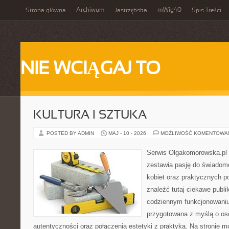
Archiwum
mWig40
Strona główna
Jastrzębska
Spis Treści
NIE WCIĄGAJ TO
KULTURA I SZTUKA
POSTED BY ADMIN
MAJ - 10 - 2026
MOŻLIWOŚĆ KOMENTOWA
Serwis Olgakomorowska.pl t
zestawia pasję do świadomeg
kobiet oraz praktycznych 
znaleźć tutaj ciekawe publi
codziennym funkcjonowaniu.
przygotowana z myślą o oso
autentyczności oraz połączenia estetyki z praktyką. Na stronie m