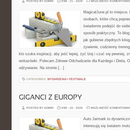
POSTED BY ADMIN
KWI - 21 - 2026
MOŻLIWOŚĆ KOMENTOWA
MagicalJune.pl to miejsce, 
osobach, które chcą popra
świadomie podejść do siebie
sposób praktyczny. To blo
jak gubienie zbędnych kilo
żywienie, codzienny trening
kto szuka inspiracji, aby jeść lepiej, żyć lżej i czuć się pewniej, 
wskazówki. Polecam Zdrowe Odchudzanie dla Każdego i Dieta, 
odżywianie. Na stronie […]
CATEGORIES:
WYDARZENIA I FESTIWALE
GIGANCI Z EUROPY
POSTED BY ADMIN
KWI - 20 - 2026
MOŻLIWOŚĆ KOMENTOWA
Auto Jarmark to dynamiczna
interesują się światem moto