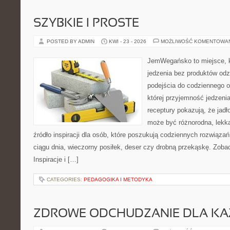
SZYBKIE I PROSTE
POSTED BY ADMIN
KWI - 23 - 2026
MOŻLIWOŚĆ KOMENTOWA
JemWegańsko to miejsce, kt
jedzenia bez produktów od
podejścia do codziennego o
której przyjemność jedzeni
receptury pokazują, że jadł
może być różnorodna, lekka
źródło inspiracji dla osób, które poszukują codziennych rozwiązań
ciągu dnia, wieczorny posiłek, deser czy drobną przekąskę. Zob
Inspiracje i […]
CATEGORIES:
PEDAGOGIKA I METODYKA
ZDROWE ODCHUDZANIE DLA K