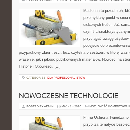
Madlennn to przestrzeń, kt
przemyślany punkt w sieci 
ciekawych treści. Już sama
czymś charakterystycznym,
przyciągać uwagę użytkowni
podejście do prezentowania 
przypadkowy zbiór treści, lecz czytelna przestrzeń, w której waż
wrażenie, jak i jakość publikowanych materiałów. Nowości na stron
Historie i Opowieści. […]
CATEGORIES:
DLA PROFESJONALISTÓW
NOWOCZESNE TECHNOLOGIE
POSTED BY ADMIN
MAJ - 1 - 2026
MOŻLIWOŚĆ KOMENTOWAN
Firma Ochrona Twierdza to s
przybliża tematyce bezpie