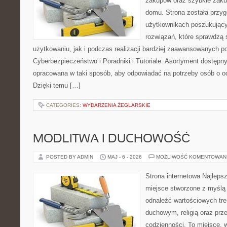
zakupów oraz szybkie zak
domu. Strona została przy
użytkownikach poszukujący
rozwiązań, które sprawdzą
użytkowaniu, jak i podczas realizacji bardziej zaawansowanych p
Cyberbezpieczeństwo i Poradniki i Tutoriale. Asortyment dostępny
opracowana w taki sposób, aby odpowiadać na potrzeby osób o 
Dzięki temu […]
CATEGORIES:
WYDARZENIA ŻEGLARSKIE
MODLITWA I DUCHOWOŚĆ
POSTED BY ADMIN
MAJ - 6 - 2026
MOŻLIWOŚĆ KOMENTOWAN
Strona internetowa Najleps
miejsce stworzone z myślą 
odnaleźć wartościowych tr
duchowym, religią oraz prz
codzienności. To miejsce, 