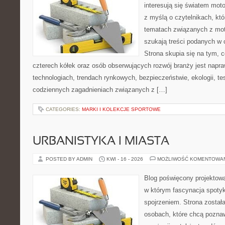
interesują się światem moto
z myślą o czytelnikach, kt
tematach związanych z mot
szukają treści podanych w 
Strona skupia się na tym, 
czterech kółek oraz osób obserwujących rozwój branży jest napr
technologiach, trendach rynkowych, bezpieczeństwie, ekologii, t
codziennych zagadnieniach związanych z […]
CATEGORIES:
MARKI I KOLEKCJE SPORTOWE
URBANISTYKA I MIASTA
POSTED BY ADMIN
KWI - 16 - 2026
MOŻLIWOŚĆ KOMENTOWA
Blog poświęcony projektowan
w którym fascynacja spoty
spojrzeniem. Strona został
osobach, które chcą poznawa