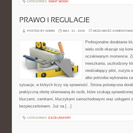
CATEGORIES:
ŚWIAT WÓDKI
PRAWO I REGULACJE
POSTED BY ADMIN
MAJ - 21 - 2026
MOŻLIWOŚĆ KOMENTOWA
Profesjonalne dorabianie kl
wielu osób okazuje się kon
oczekiwanym momencie. Zg
mieszkania, uszkodzony k
niedziałający pilot, zużyt
albo potrzeba wykonania z
sytuacje, w których liczy się sprawność. Strona poświęcona dorab
praktyczną ofertę skierowaną do osób, które szukają sprawdzone
kluczami, zamkami, kluczykami samochodowymi oraz usługami 
bezpieczeństwem. Już na […]
CATEGORIES:
EXCELRAPORT