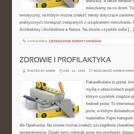
aranżacji, a także trendów 
mieszkamy na co dzień. To
tematyczny, na którym można znaleźć teksty dotyczące zarówno sł
praktycznych rozwiązań związanych z urządzaniem mieszkania. 
Architektury i Architektura a Natura. Na stronie czytelnik trafia […
CATEGORIES:
ZJEDNOCZONE EMIRATY ARABSKIE
ZDROWIE I PROFILAKTYKA
POSTED BY ADMIN
KWI - 14 - 2026
MOŻLIWOŚĆ KOMENTOWA
Pakawilkolaka to portal, kt
myślą o właścicielach pupi
którym czytelnik znajdzie 
hodowli psów. To internetow
psów, w którym doświadcze
materiałów. Fajne kategorie
dla Opiekunów. Na stronie można znaleźć szczegółowe charakter
temperamencie. Dzięki temu miłośnik psów ma możliwość dopaso