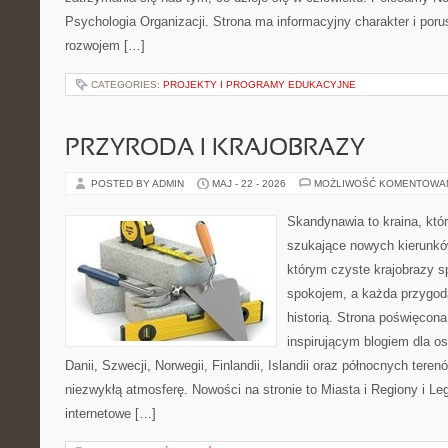
Psychologia Organizacji. Strona ma informacyjny charakter i por
rozwojem […]
CATEGORIES:
PROJEKTY I PROGRAMY EDUKACYJNE
PRZYRODA I KRAJOBRAZY
POSTED BY ADMIN
MAJ - 22 - 2026
MOŻLIWOŚĆ KOMENTOWA
Skandynawia to kraina, któ
szukające nowych kierunków
którym czyste krajobrazy s
spokojem, a każda przygoda
historią. Strona poświęcona
inspirującym blogiem dla os
Danii, Szwecji, Norwegii, Finlandii, Islandii oraz północnych teren
niezwykłą atmosferę. Nowości na stronie to Miasta i Regiony i Leg
internetowe […]