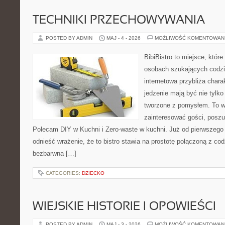
TECHNIKI PRZECHOWYWANIA
POSTED BY ADMIN
MAJ - 4 - 2026
MOŻLIWOŚĆ KOMENTOWAN
BibiBistro to miejsce, któr
osobach szukających codzi
internetowa przybliża chara
jedzenie mają być nie tylk
tworzone z pomysłem. To w
zainteresować gości, posz
Polecam DIY w Kuchni i Zero-waste w kuchni. Już od pierwszeg
odnieść wrażenie, że to bistro stawia na prostotę połączoną z cod
bezbarwna […]
CATEGORIES:
DZIECKO
WIEJSKIE HISTORIE I OPOWIEŚCI
POSTED BY ADMIN
MAJ - 3 - 2026
MOŻLIWOŚĆ KOMENTOWAN