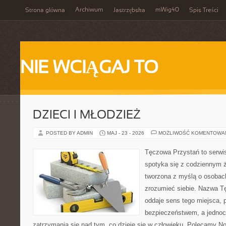
Archiwum
mWig40
Strona główna
Jastrzębska
Spis Treści
NIE WCIĄGAJ TO
DZIECI I MŁODZIEŻ
POSTED BY ADMIN
MAJ - 23 - 2026
MOŻLIWOŚĆ KOMENTOWA
Tęczowa Przystań to serwi
spotyka się z codziennym ż
tworzona z myślą o osobach
zrozumieć siebie. Nazwa T
oddaje sens tego miejsca, 
bezpieczeństwem, a jednoc
zatrzymania się nad tym, co dzieje się w człowieku. Polecamy Now