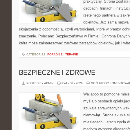
praktyczny. Strona została
osobach, firmach i instytuc
rzetelnego partnera w zakr
obiektów. Już sama nazwa 
skojarzenia z odpornością, czyli wartościami, które w branży oc
znaczenie. Polecam: Bezpieczeństwo w Firmie i Ochrona Danych
która może zainteresować zarówno zarządców obiektów, jak i właśc
CATEGORIES:
PORADNIE I TERAPIE
BEZPIECZNE I ZDROWE
POSTED BY ADMIN
KWI - 30 - 2026
MOŻLIWOŚĆ KOMENTOWA
Wallaboo to pomocne miejs
myślą o osobach opiekujący
szukają sprawdzonych wsk
niemowląt. Strona skupia s
miesiącach i latach życia 
mądrym wyborze akcesoriów