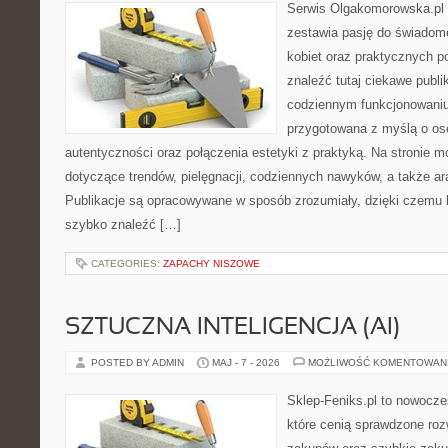
Serwis Olgakomorowska.pl t
zestawia pasję do świadomeg
kobiet oraz praktycznych 
znaleźć tutaj ciekawe publi
codziennym funkcjonowaniu.
przygotowana z myślą o oso
autentyczności oraz połączenia estetyki z praktyką. Na stronie m
dotyczące trendów, pielęgnacji, codziennych nawyków, a także ara
Publikacje są opracowywane w sposób zrozumiały, dzięki czemu
szybko znaleźć […]
CATEGORIES:
ZAPACHY NISZOWE
SZTUCZNA INTELIGENCJA (AI)
POSTED BY ADMIN
MAJ - 7 - 2026
MOŻLIWOŚĆ KOMENTOWAN
Sklep-Feniks.pl to nowocze
które cenią sprawdzone roz