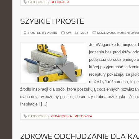
CATEGORIES:
GEOGRAFIA
SZYBKIE I PROSTE
POSTED BY ADMIN
KWI - 23 - 2026
MOŻLIWOŚĆ KOMENTOWA
JemWegańsko to miejsce, kt
jedzenia bez produktów od
podejścia do codziennego o
której przyjemność jedzeni
receptury pokazują, że jadł
może być różnorodna, lekka
źródło inspiracji dla osób, które poszukują codziennych rozwiązań
ciągu dnia, wieczorny posiłek, deser czy drobną przekąskę. Zob
Inspiracje i […]
CATEGORIES:
PEDAGOGIKA I METODYKA
ZDROWE ODCHUDZANIE DLA K