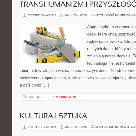
TRANSHUMANIZM I PRZYSZŁOŚĆ
POSTED BY ADMIN
MAJ - 20 - 2026
MOŻLIWOŚĆ KOMENTOWA
Augmentyka to wizjonerska 
osób, które chcą poznawać 
wpływ na człowieka. Strona
o czytelnikach, którzy inte
zmieniają nasze decyzje. T
technologia nie jest przeds
zbiór faktów, ale jako ważna część rzeczywistości. Na stronie mo
poświęcone zagadnieniom, które jeszcze niedawno kojarzyły się 
a dziś coraz […]
CATEGORIES:
BREMA (BREMEN)
KULTURA I SZTUKA
POSTED BY ADMIN
MAJ - 10 - 2026
MOŻLIWOŚĆ KOMENTOWA