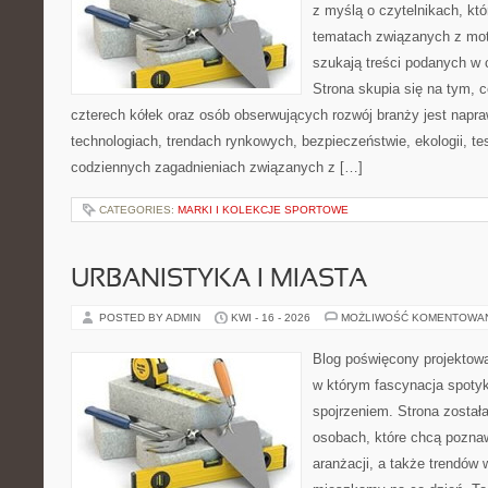
z myślą o czytelnikach, kt
tematach związanych z mot
szukają treści podanych w 
Strona skupia się na tym, 
czterech kółek oraz osób obserwujących rozwój branży jest napr
technologiach, trendach rynkowych, bezpieczeństwie, ekologii, t
codziennych zagadnieniach związanych z […]
CATEGORIES:
MARKI I KOLEKCJE SPORTOWE
URBANISTYKA I MIASTA
POSTED BY ADMIN
KWI - 16 - 2026
MOŻLIWOŚĆ KOMENTOWA
Blog poświęcony projektowan
w którym fascynacja spoty
spojrzeniem. Strona został
osobach, które chcą poznawa
aranżacji, a także trendów 