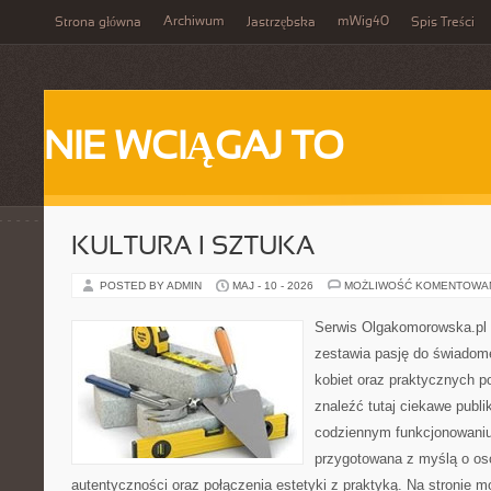
Archiwum
mWig40
Strona główna
Jastrzębska
Spis Treści
NIE WCIĄGAJ TO
KULTURA I SZTUKA
POSTED BY ADMIN
MAJ - 10 - 2026
MOŻLIWOŚĆ KOMENTOWA
Serwis Olgakomorowska.pl t
zestawia pasję do świadomeg
kobiet oraz praktycznych 
znaleźć tutaj ciekawe publi
codziennym funkcjonowaniu.
przygotowana z myślą o oso
autentyczności oraz połączenia estetyki z praktyką. Na stronie m