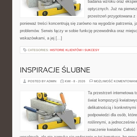
badania wzroku oraz eksper
optycznych. Już na pierwszy
przestrzeń przygotowana z 
ponieważ treści koncentrują się zarówno na wygodzie patrzenia, j
problemów. Serwis łączy w sobie funkcję przewodnika oraz miejs
wskazówkami, a jej […]
CATEGORIES:
HISTORIE KLIENTÓW I SUKCESY
INSPIRACJE ŚLUBNE
POSTED BY ADMIN
KWI - 8 - 2026
MOŻLIWOŚĆ KOMENTOWAN
Ta przestrzeń internetowa 
świat kompozycji kwiatowyc
delikatnością i konkretnym
podpowiedzi dla osób, które
roślinnymi, a jednocześnie 
znaczenie kwiatów. Całość 
weselnych, ale nie zamyka się wyłącznie w tej tematyce, bo prow