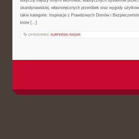
dotyczą między innymi eko-mebli, elastycznych systemów przech
skandynawskiej, własnoręcznych przeróbek oraz wygody użytkowa
takie kategorie: Inspiracje z Prawdziwych Domów i Bezpieczeńst
które […]
CATEGORIES:
SURFERSKI RADAR