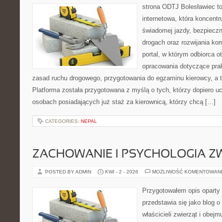
strona ODTJ Bolesławiec to
internetowa, która koncentr
świadomej jazdy, bezpieczn
drogach oraz rozwijania kom
portal, w którym odbiorca 
opracowania dotyczące prak
zasad ruchu drogowego, przygotowania do egzaminu kierowcy, a t
Platforma została przygotowana z myślą o tych, którzy dopiero uc
osobach posiadających już staż za kierownicą, którzy chcą […]
CATEGORIES:
NEPAL
ZACHOWANIE I PSYCHOLOGIA Z
POSTED BY ADMIN
KWI - 2 - 2026
MOŻLIWOŚĆ KOMENTOWAN
Przygotowałem opis oparty 
przedstawia się jako blog o 
właścicieli zwierząt i obejm