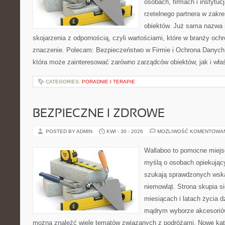
osobach, firmach i instytuc
rzetelnego partnera w zakr
obiektów. Już sama nazwa 
skojarzenia z odpornością, czyli wartościami, które w branży oc
znaczenie. Polecam: Bezpieczeństwo w Firmie i Ochrona Danych
która może zainteresować zarówno zarządców obiektów, jak i właśc
CATEGORIES:
PORADNIE I TERAPIE
BEZPIECZNE I ZDROWE
POSTED BY ADMIN
KWI - 30 - 2026
MOŻLIWOŚĆ KOMENTOWA
Wallaboo to pomocne miejs
myślą o osobach opiekujący
szukają sprawdzonych wsk
niemowląt. Strona skupia s
miesiącach i latach życia 
mądrym wyborze akcesoriów
można znaleźć wiele tematów związanych z podróżami. Nowe kateg