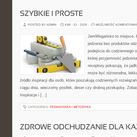
SZYBKIE I PROSTE
POSTED BY ADMIN
KWI - 23 - 2026
MOŻLIWOŚĆ KOMENTOWA
JemWegańsko to miejsce, kt
jedzenia bez produktów od
podejścia do codziennego o
której przyjemność jedzeni
receptury pokazują, że jadł
może być różnorodna, lekka
źródło inspiracji dla osób, które poszukują codziennych rozwiązań
ciągu dnia, wieczorny posiłek, deser czy drobną przekąskę. Zob
Inspiracje i […]
CATEGORIES:
PEDAGOGIKA I METODYKA
ZDROWE ODCHUDZANIE DLA K