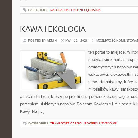
CATEGORIES:
NATURALNA I EKO PIELĘGNACJA
KAWA I EKOLOGIA
POSTED BY ADMIN
KWI - 12 - 2026
MOŻLIWOŚĆ KOMENTOWA
ten portal to miejsce, w kt
spotyka się z herbacianą tr
aromatycznych napojów zam
wskazówki, ciekawostki i s
serwis tematyczny, który zo
miłośników kawy, smakoszy
a także dla tych, którzy po prostu chcą dowiedzieć się więcej co
parzeniem ulubionych napojów. Polecam Kawiarnie i Miejsca z Kl
Kawy. Na […]
CATEGORIES:
TRANSPORT CARGO I ROWERY UŻYTKOWE