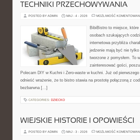
TECHNIKI PRZECHOWYWANIA
POSTED BY ADMIN
MAJ - 4 - 2026
MOŻLIWOŚĆ KOMENTOWAN
BibiBistro to miejsce, któr
osobach szukających codzi
internetowa przybliża chara
jedzenie mają być nie tylk
tworzone z pomysłem. To w
zainteresować gości, posz
Polecam DIY w Kuchni i Zero-waste w kuchni. Już od pierwszeg
odnieść wrażenie, że to bistro stawia na prostotę połączoną z cod
bezbarwna […]
CATEGORIES:
DZIECKO
WIEJSKIE HISTORIE I OPOWIEŚCI
POSTED BY ADMIN
MAJ - 3 - 2026
MOŻLIWOŚĆ KOMENTOWAN