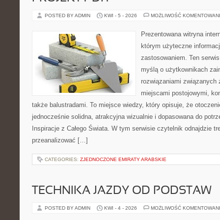
POSTED BY ADMIN
KWI - 5 - 2026
MOŻLIWOŚĆ KOMENTOWAN
Prezentowana witryna inter
którym użyteczne informacj
zastosowaniem. Ten serwis
myślą o użytkownikach zai
rozwiązaniami związanych 
miejscami postojowymi, ko
także balustradami. To miejsce wiedzy, który opisuje, że otocze
jednocześnie solidna, atrakcyjna wizualnie i dopasowana do potr
Inspiracje z Całego Świata. W tym serwisie czytelnik odnajdzie tr
przeanalizować […]
CATEGORIES:
ZJEDNOCZONE EMIRATY ARABSKIE
TECHNIKA JAZDY OD PODSTAW
POSTED BY ADMIN
KWI - 4 - 2026
MOŻLIWOŚĆ KOMENTOWAN