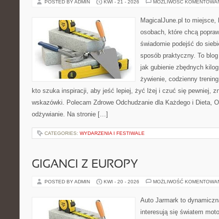
POSTED BY ADMIN
KWI - 21 - 2026
MOŻLIWOŚĆ KOMENTOWA
MagicalJune.pl to miejsce, 
osobach, które chcą popra
świadomie podejść do siebie
sposób praktyczny. To blo
jak gubienie zbędnych kilo
żywienie, codzienny trening
kto szuka inspiracji, aby jeść lepiej, żyć lżej i czuć się pewniej, 
wskazówki. Polecam Zdrowe Odchudzanie dla Każdego i Dieta, 
odżywianie. Na stronie […]
CATEGORIES:
WYDARZENIA I FESTIWALE
GIGANCI Z EUROPY
POSTED BY ADMIN
KWI - 20 - 2026
MOŻLIWOŚĆ KOMENTOWA
Auto Jarmark to dynamiczna
interesują się światem moto