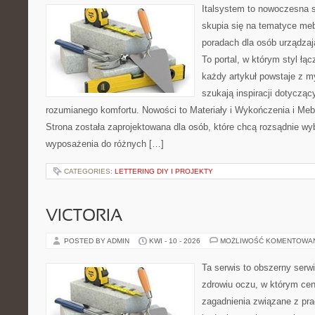
Italsystem to nowoczesna s
skupia się na tematyce meb
poradach dla osób urządzaj
To portal, w którym styl łąc
każdy artykuł powstaje z m
szukają inspiracji dotyczący
rozumianego komfortu. Nowości to Materiały i Wykończenia i Meb
Strona została zaprojektowana dla osób, które chcą rozsądnie wy
wyposażenia do różnych […]
CATEGORIES:
LETTERING DIY I PROJEKTY
VICTORIA
POSTED BY ADMIN
KWI - 10 - 2026
MOŻLIWOŚĆ KOMENTOWA
Ta serwis to obszerny serw
zdrowiu oczu, w którym cen
zagadnienia związane z prac