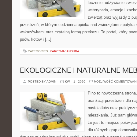
leczenie, odżywianie zwierz
weterynaria, emocje i zach
zwierząt oraz wyjazdy z pup
przestrzeń, w którym codzienna opieka nad zwierzętami spotyka 
wskazówkami oraz czytelną formą przekazu. To portal, który pow
psów, kotów i […]
CATEGORIES:
KARCZMAJANDURA
EKOLOGICZNE I NATURALNE ME
POSTED BY ADMIN
KWI - 1 - 2026
MOŻLIWOŚĆ KOMENTOWAN
Pino to nowoczesna strona, 
aranżacji przestrzeni dla n
nastolatków oraz praktyczn
mieszkania. Już sam główn
że jest to miejsce poświę
dla różnych grup domownikó