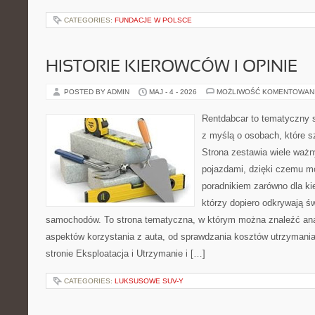
CATEGORIES:
FUNDACJE W POLSCE
HISTORIE KIEROWCÓW I OPINIE
POSTED BY ADMIN
MAJ - 4 - 2026
MOŻLIWOŚĆ KOMENTOWAN
Rentdabcar to tematyczny s
z myślą o osobach, które s
Strona zestawia wiele waż
pojazdami, dzięki czemu 
poradnikiem zarówno dla kie
którzy dopiero odkrywają ś
samochodów. To strona tematyczna, w którym można znaleźć ana
aspektów korzystania z auta, od sprawdzania kosztów utrzymania
stronie Eksploatacja i Utrzymanie i […]
CATEGORIES:
LUKSUSOWE SUV-Y