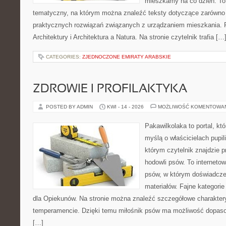
mieszkamy na co dzień. To
tematyczny, na którym można znaleźć teksty dotyczące zarówno sł
praktycznych rozwiązań związanych z urządzaniem mieszkania. 
Architektury i Architektura a Natura. Na stronie czytelnik trafia […
CATEGORIES:
ZJEDNOCZONE EMIRATY ARABSKIE
ZDROWIE I PROFILAKTYKA
POSTED BY ADMIN
KWI - 14 - 2026
MOŻLIWOŚĆ KOMENTOWA
Pakawilkolaka to portal, kt
myślą o właścicielach pupi
którym czytelnik znajdzie 
hodowli psów. To internetow
psów, w którym doświadcze
materiałów. Fajne kategorie
dla Opiekunów. Na stronie można znaleźć szczegółowe charakter
temperamencie. Dzięki temu miłośnik psów ma możliwość dopaso
[…]