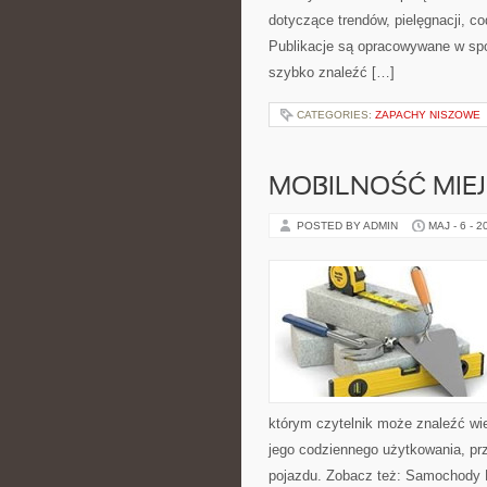
dotyczące trendów, pielęgnacji, c
Publikacje są opracowywane w sp
szybko znaleźć […]
CATEGORIES:
ZAPACHY NISZOWE
MOBILNOŚĆ MIE
POSTED BY ADMIN
MAJ - 6 - 2
którym czytelnik może znaleźć wi
jego codziennego użytkowania, pr
pojazdu. Zobacz też: Samochody E