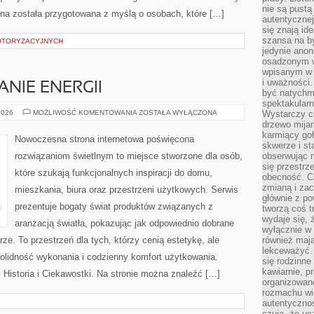
nie są pustą
ona została przygotowana z myślą o osobach, które […]
autentycznej
się znają ide
szansa na b
OTORYZACYJNYCH
jedynie ano
osadzonym w
wpisanym w p
i uważności.
NIE ENERGII
być natychm
spektakularn
EKO
2026
MOŻLIWOŚĆ KOMENTOWANIA
ZOSTAŁA WYŁĄCZONA
Wystarczy c
I
drzewo mija
OSZCZĘDZANIE
karmiący goł
ENERGII
Nowoczesna strona internetowa poświęcona
skwerze i st
rozwiązaniom świetlnym to miejsce stworzone dla osób,
obserwując m
się przestrz
które szukają funkcjonalnych inspiracji do domu,
obecność. Cz
zmianą i za
mieszkania, biura oraz przestrzeni użytkowych. Serwis
głównie z po
prezentuje bogaty świat produktów związanych z
tworzą coś t
wydaje się, 
aranżacją światła, pokazując jak odpowiednio dobrane
wyłącznie w 
ze. To przestrzeń dla tych, którzy cenią estetykę, ale
również mają
lekceważyć. 
olidność wykonania i codzienny komfort użytkowania.
się rodzinne 
kawiarnie, p
i Historia i Ciekawostki. Na stronie można znaleźć […]
organizowan
rozmachu wiel
autentycznoś
czują, że u