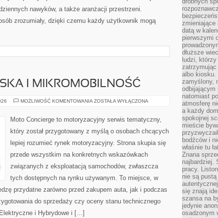
drobnych sp
rozpoznawcz
odziennych nawyków, a także aranżacji przestrzeni.
bezpieczeńs
osób zrozumiały, dzięki czemu każdy użytkownik mogą
zmieniające 
datą w kalen
pierwszymi 
prowadzonym
dłuższe wiec
ludzi, którz
zatrzymując 
albo kiosku.
zamyślony, m
JSKA I MIKROMOBILNOŚĆ
odbijającym 
natomiast po
MOBILNOŚĆ
026
MOŻLIWOŚĆ KOMENTOWANIA
ZOSTAŁA WYŁĄCZONA
atmosferę ni
MIEJSKA
a każdy dom
I
MIKROMOBILNOŚĆ
spokojnej s
Moto Concierge to motoryzacyjny serwis tematyczny,
mieście bywa
który został przygotowany z myślą o osobach chcących
przyzwyczail
bodźców i ni
lepiej rozumieć rynek motoryzacyjny. Strona skupia się
właśnie tu ł
przede wszystkim na konkretnych wskazówkach
Znana sprzed
najbardziej.
związanych z eksploatacją samochodów, zwłaszcza
pracy. Listo
nie są pustą
tych dostępnych na rynku używanym. To miejsce, w
autentycznej
edzę przydatne zarówno przed zakupem auta, jak i podczas
się znają ide
szansa na b
zygotowania do sprzedaży czy oceny stanu technicznego
jedynie ano
lektryczne i Hybrydowe i […]
osadzonym w