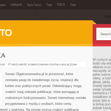
mWig40
Tagi
TOCA
Tagi
bska
Spis Treści
SUB
 TO
KA
W cichych p
budzi się wo
KULTURA
 2026
MOŻLIWOŚĆ KOMENTOWANIA
ZOSTAŁA WYŁĄCZONA
właśnie w ty
I
SZTUKA
niezwykły ur
Serwis Olgakomorowska.pl to przestrzeń, które
pełne samoc
rolety, a lud
zestawia pasję do świadomego życia, inspiracji dla
głowy, jakby
znanej opow
kobiet oraz praktycznych porad. Odwiedzający mogą
swoje rytuał
znaleźć tutaj ciekawe publikacje, które pomagają w
kamienica i
świadkiem dzi
codziennym funkcjonowaniu. Serwis internetowy została
przez lata w
przygotowana z myślą o osobach, które cenią
w której pozo
jednak każdy
tetyki z praktyką. Na stronie można znaleźć publikacje