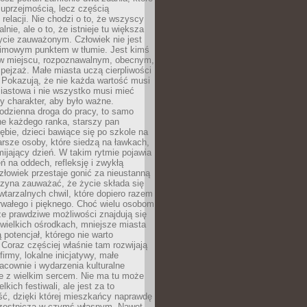
 uprzejmością, lecz częścią
 relacji. Nie chodzi o to, że wszyscy
alnie, ale o to, że istnieje tu większa
ycie zauważonym. Człowiek nie jest
nimowym punktem w tłumie. Jest kimś
 miejscu, rozpoznawalnym, obecnym,
ejzaż. Małe miasta uczą cierpliwości
 Pokazują, że nie każda wartość musi
iastowa i nie wszystko musi mieć
y charakter, aby było ważne.
odzienna droga do pracy, to samo
ne każdego ranka, starszy pan
ębie, dzieci bawiące się po szkole na
arsze osoby, które siedzą na ławkach,
ijający dzień. W takim rytmie pojawia
eń na oddech, refleksję i zwykłą
łowiek przestaje gonić za nieustanną
czyna zauważać, że życie składa się
wtarzalnych chwil, które dopiero razem
rwałego i pięknego. Choć wielu osobom
że prawdziwe możliwości znajdują się
wielkich ośrodkach, mniejsze miasta
 potencjał, którego nie warto
Coraz częściej właśnie tam rozwijają
firmy, lokalne inicjatywy, małe
racownie i wydarzenia kulturalne
e z wielkim sercem. Nie ma tu może
kich festiwali, ale jest za to
ć, dzięki której mieszkańcy naprawdę
czestniczą w czymś własnym. Nawet