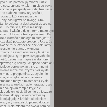
nych, ile potrzebują młodzi ludzie.
 że codzienność w takim miejscu bywa
raniczona perspektywa rodzi frustrację.
 te słabsze strony są częścią
obrazu, który nie musi być
, aby zasługiwał na uwagę. Urok
a nie polega na doskonałości, ale na
ci. To miejsce, które nie udaje
d stan i właśnie dzięki temu może być
a tych, którzy potrafią je docenić. Być
szą wartością małego miasta jest to,
dzyskać poczucie proporcji. Uczy, że
zawsze musi oznaczać spektakularny
częście nie zawsze wymaga
 zmiany. Czasem wystarczy bliskość
me miejsca, rytm powtarzających się
mość, że jest na mapie świata punkt,
naprawdę się należy. W epoce nadmiaru
 ciągłego porównywania się z innymi
zenienie może być czymś niezwykle
e miasto przypomina, że życie nie
śne, aby było pełne znaczenia.
orankach małych miasteczek życie
lniej niż w wielkich aglomeracjach, ale
m spokojnym tempie kryje się
ok codzienności. Ulice nie są jeszcze
hodów, sklepy dopiero podnoszą
zie mijają się z krótkim skinieniem
 wszyscy należeli do jednej, dobrze
ieści. Małe miasto ma swoją pamięć,