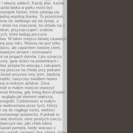
y i własny oddech. Każdy plac, każda
 każda ławka w parku może być
esiątek historii, które splatają się
 jedną wspólną tkankę. To przestrzeń,
rnie nic wielkiego się nie dzieje, a
 dzień ma znaczenie, bo składa się z
otkań, przyzwyczajeń i znaków
ych, które budują poczucie
twa. W takim miejscu łatwiej zauważyć
się pory roku. Wiosna nie jest tylko
darzu, ale zapachem świeżej ziemi,
otwartymi oknami i rozmowami
i na progach domów. Lato oznacza
zory, gwar dzieci na podwórkach i
y bez pośpiechu wracają z zakupami,
się jeszcze na chwilę przy piekarni
 Jesień przynosi inny rytm, bardziej
iękki, nasycony światłem latarni
się w mokrym asfalcie. Zima
trafi w małym mieście stworzyć
emal filmową, gdy śnieg tłumi dźwięki,
 wygląda jak element większej,
cenografii. Codzienność w małym
 niedoceniana przez tych, którzy
i się do ciągłego ruchu, wielości
eustannego pośpiechu. A jednak to
atwiej dostrzec sens prostych rzeczy.
awczyni wie, jaki chleb lubisz
 Sąsiad pamięta, kiedy wracasz z
nosz potrafi zamienić dwa zdania, które