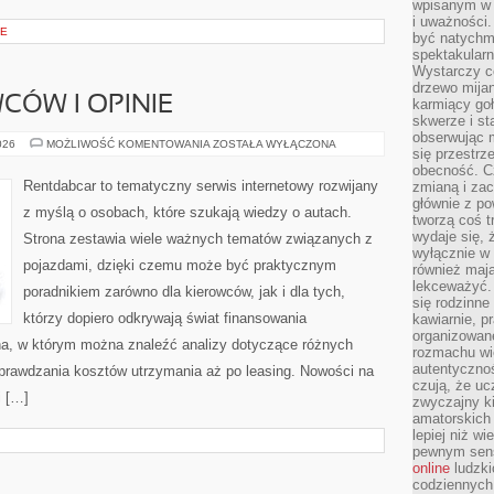
wpisanym w p
i uważności.
CE
być natychm
spektakularn
Wystarczy c
drzewo mija
CÓW I OPINIE
karmiący goł
skwerze i st
obserwując m
HISTORIE
026
MOŻLIWOŚĆ KOMENTOWANIA
ZOSTAŁA WYŁĄCZONA
się przestrz
KIEROWCÓW
I
obecność. Cz
OPINIE
Rentdabcar to tematyczny serwis internetowy rozwijany
zmianą i za
głównie z po
z myślą o osobach, które szukają wiedzy o autach.
tworzą coś t
wydaje się, 
Strona zestawia wiele ważnych tematów związanych z
wyłącznie w 
pojazdami, dzięki czemu może być praktycznym
również mają
lekceważyć. 
poradnikiem zarówno dla kierowców, jak i dla tych,
się rodzinne 
którzy dopiero odkrywają świat finansowania
kawiarnie, p
organizowan
a, w którym można znaleźć analizy dotyczące różnych
rozmachu wiel
autentycznoś
sprawdzania kosztów utrzymania aż po leasing. Nowości na
czują, że u
i […]
zwyczajny k
amatorskich 
lepiej niż w
pewnym sensi
online
ludzki
codziennych 