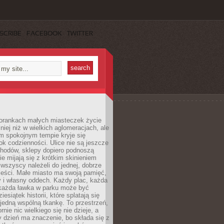
SCRIBE
FACEBOOK
TWITTER
orankach małych miasteczek życie
lniej niż w wielkich aglomeracjach, ale
m spokojnym tempie kryje się
ok codzienności. Ulice nie są jeszcze
hodów, sklepy dopiero podnoszą
zie mijają się z krótkim skinieniem
 wszyscy należeli do jednej, dobrze
ieści. Małe miasto ma swoją pamięć,
y i własny oddech. Każdy plac, każda
 każda ławka w parku może być
esiątek historii, które splatają się
 jedną wspólną tkankę. To przestrzeń,
rnie nic wielkiego się nie dzieje, a
 dzień ma znaczenie, bo składa się z