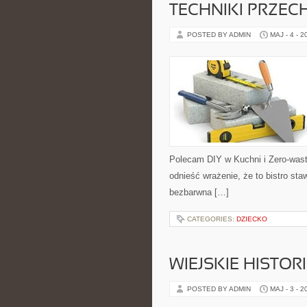
TECHNIKI PRZE
POSTED BY ADMIN
MAJ - 4 - 2
Polecam DIY w Kuchni i Zero-was
odnieść wrażenie, że to bistro sta
bezbarwna […]
CATEGORIES:
DZIECKO
WIEJSKIE HISTOR
POSTED BY ADMIN
MAJ - 3 - 2