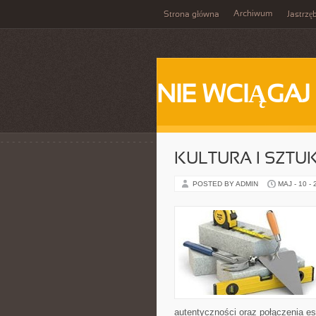
Archiwum
Strona główna
Jastrzę
NIE WCIĄGAJ
KULTURA I SZTU
POSTED BY ADMIN
MAJ - 10 -
autentyczności oraz połączenia es