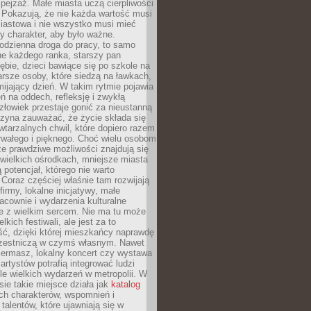
ejzaż. Małe miasta uczą cierpliwości
 Pokazują, że nie każda wartość musi
iastowa i nie wszystko musi mieć
y charakter, aby było ważne.
odzienna droga do pracy, to samo
ne każdego ranka, starszy pan
ębie, dzieci bawiące się po szkole na
arsze osoby, które siedzą na ławkach,
ijający dzień. W takim rytmie pojawia
eń na oddech, refleksję i zwykłą
łowiek przestaje gonić za nieustanną
czyna zauważać, że życie składa się
wtarzalnych chwil, które dopiero razem
rwałego i pięknego. Choć wielu osobom
że prawdziwe możliwości znajdują się
wielkich ośrodkach, mniejsze miasta
 potencjał, którego nie warto
Coraz częściej właśnie tam rozwijają
firmy, lokalne inicjatywy, małe
racownie i wydarzenia kulturalne
e z wielkim sercem. Nie ma tu może
kich festiwali, ale jest za to
ć, dzięki której mieszkańcy naprawdę
czestniczą w czymś własnym. Nawet
iermasz, lokalny koncert czy wystawa
artystów potrafią integrować ludzi
iele wielkich wydarzeń w metropolii. W
e takie miejsce działa jak
katalog
ch charakterów, wspomnień i
talentów, które ujawniają się w