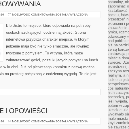
naturalny, 
CHOWYWANIA
zapominać o 
kształtować 
TECHNIKI
hałasu, łatw
026
MOŻLIWOŚĆ KOMENTOWANIA
ZOSTAŁA WYŁĄCZONA
PRZECHOWYWANIA
przestrzeń n
ekranami i p
BibiBistro to miejsce, które odpowiada na potrzeby
zauważenie 
rynku, rozm
osobach szukających codzienną jakość. Strona
odwiedziny w
internetowa przybliża charakter miejsca, w którym
nad poblisk
niż najbardz
jedzenie mają być nie tylko smaczne, ale również
że są bardzi
tworzone z pomysłem. To witryna, która może
zostawiają 
mieście dora
zainteresować gości, poszukujących pomysłu na lunch.
świecie. Dzi
przestrzeni,
te w kuchni. Już od pierwszego kontaktu z nazwą można
zaczyna roz
wia na prostotę połączoną z codzienną wygodą. To nie jest
realnym, a n
ludzie częst
perspektywac
coś naturaln
nich zaczyna
pochodzą, po
jeśli wyjadą
potem w zap
układzie uli
IE I OPOWIEŚCI
wydawało się
małe miasta
WIEJSKIE
026
MOŻLIWOŚĆ KOMENTOWANIA
ZOSTAŁA WYŁĄCZONA
zbyt zamknię
HISTORIE
nie zawsze 
I