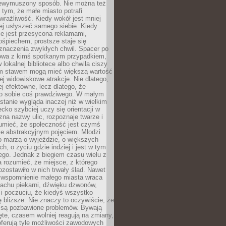
niewymuszony sposób. Nie można też
tym, że małe miasto potrafi
wrażliwość. Kiedy wokół jest mniej
iej usłyszeć samego siebie. Kiedy
ie jest przesycona reklamami,
ośpiechem, prostsze staje się
znaczenia zwykłych chwil. Spacer po
owa z kimś spotkanym przypadkiem,
 lokalnej bibliotece albo chwila ciszy
im stawem mogą mieć większą wartość
iej widowiskowe atrakcje. Nie dlatego,
ej efektowne, lecz dlatego, że
po sobie coś prawdziwego. W małym
stanie wygląda inaczej niż w wielkim
ecko szybciej uczy się orientacji w
 zna nazwy ulic, rozpoznaje twarze i
umieć, że społeczność jest czymś
ie abstrakcyjnym pojęciem. Młodzi
o marzą o wyjeździe, o większych
h, o życiu gdzie indziej i jest w tym
ego. Jednak z biegiem czasu wielu z
 rozumieć, że miejsce, z którego
zostawiło w nich trwały ślad. Nawet
, wspomnienie małego miasta wraca
achu piekarni, dźwięku dzwonów,
c i poczuciu, że kiedyś wszystko
 bliższe. Nie znaczy to oczywiście, że
 są pozbawione problemów. Bywają
te, czasem wolniej reagują na zmiany,
oferują tyle możliwości zawodowych