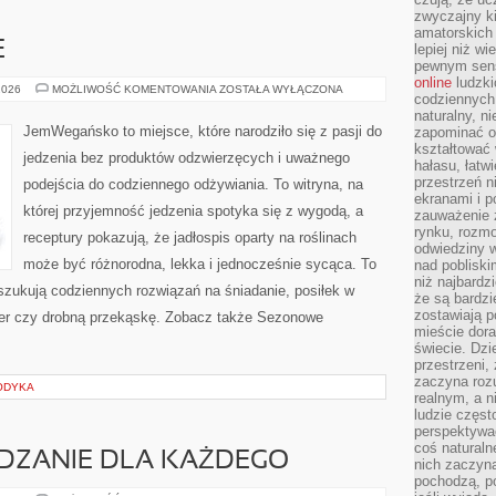
zwyczajny k
amatorskich 
E
lepiej niż w
pewnym sensi
online
ludzki
SZYBKIE
2026
MOŻLIWOŚĆ KOMENTOWANIA
ZOSTAŁA WYŁĄCZONA
codziennych 
I
PROSTE
naturalny, 
JemWegańsko to miejsce, które narodziło się z pasji do
zapominać o 
kształtować 
jedzenia bez produktów odzwierzęcych i uważnego
hałasu, łatw
przestrzeń n
podejścia do codziennego odżywiania. To witryna, na
ekranami i p
której przyjemność jedzenia spotyka się z wygodą, a
zauważenie 
rynku, rozm
receptury pokazują, że jadłospis oparty na roślinach
odwiedziny w
może być różnorodna, lekka i jednocześnie sycąca. To
nad poblisk
niż najbardz
poszukują codziennych rozwiązań na śniadanie, posiłek w
że są bardzi
zostawiają 
eser czy drobną przekąskę. Zobacz także Sezonowe
mieście dora
świecie. Dzi
przestrzeni,
zaczyna roz
ODYKA
realnym, a n
ludzie częst
perspektywac
coś naturaln
ZANIE DLA KAŻDEGO
nich zaczyna
pochodzą, po