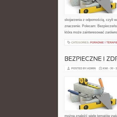
skojarzenia z odpornością, czyli 
znaczenie. Polecam: Bezpieczeńs
która może zainteresować zarówno z
CATEGORIES:
PORADNIE I TERAPI
BEZPIECZNE I Z
POSTED BY ADMIN
KWI - 30 - 
można znaleźć wiele tematów zwią