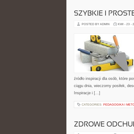
SZYBKIE I PROST
POSTED BY ADMIN
KWI - 23 - 
źródło inspiracji dla osób, które 
ciągu dnia, wieczorny posiłek, d
Inspiracje i […]
CATEGORIES:
PEDAGOGIKA I MET
ZDROWE ODCHUD