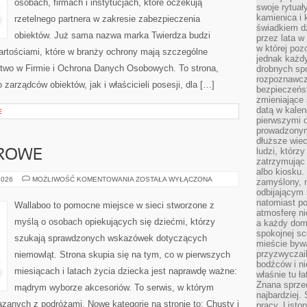
osobach, firmach i instytucjach, które oczekują
swoje rytuał
kamienica i
rzetelnego partnera w zakresie zabezpieczenia
świadkiem dzi
obiektów. Już sama nazwa marka Twierdza budzi
przez lata w
w której pozo
wartościami, które w branży ochrony mają szczególne
jednak każdy
two w Firmie i Ochrona Danych Osobowych. To strona,
drobnych sp
rozpoznawcz
arządców obiektów, jak i właścicieli posesji, dla […]
bezpieczeńs
zmieniające 
datą w kalen
E
pierwszymi 
prowadzonym
dłuższe wiec
ludzi, którz
DROWE
zatrzymując 
albo kiosku.
BEZPIECZNE
2026
MOŻLIWOŚĆ KOMENTOWANIA
ZOSTAŁA WYŁĄCZONA
zamyślony, m
I
odbijającym 
ZDROWE
natomiast po
Wallaboo to pomocne miejsce w sieci stworzone z
atmosferę ni
myślą o osobach opiekujących się dziećmi, którzy
a każdy dom
spokojnej s
szukają sprawdzonych wskazówek dotyczących
mieście bywa
przyzwyczail
niemowląt. Strona skupia się na tym, co w pierwszych
bodźców i ni
miesiącach i latach życia dziecka jest naprawdę ważne:
właśnie tu ł
Znana sprzed
mądrym wyborze akcesoriów. To serwis, w którym
najbardziej.
zanych z podróżami. Nowe kategorie na stronie to: Chusty i
pracy. Listo