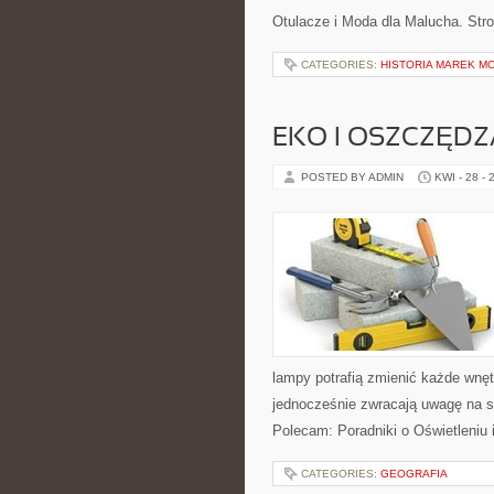
Otulacze i Moda dla Malucha. Str
CATEGORIES:
HISTORIA MAREK M
EKO I OSZCZĘDZA
POSTED BY ADMIN
KWI - 28 - 
lampy potrafią zmienić każde wnętr
jednocześnie zwracają uwagę na s
Polecam: Poradniki o Oświetleniu 
CATEGORIES:
GEOGRAFIA