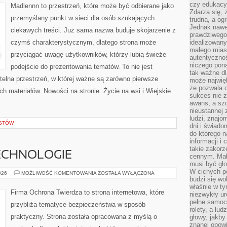
OPOWIEŚCI
czy edukacyj
Madlennn to przestrzeń, które może być odbierane jako
Zdarza się,
przemyślany punkt w sieci dla osób szukających
trudna, a og
Jednak nawet
ciekawych treści. Już sama nazwa buduje skojarzenie z
prawdziwego 
czymś charakterystycznym, dlatego strona może
idealizowany
małego miast
przyciągać uwagę użytkowników, którzy lubią świeże
autentycznoś
niczego pona
podejście do prezentowania tematów. To nie jest
tak ważne dl
ytelna przestrzeń, w której ważne są zarówno pierwsze
może najwięk
że pozwala o
ch materiałów. Nowości na stronie: Życie na wsi i Wiejskie
sukces nie 
awans, a sz
nieustannej
ludzi, znajo
ISTÓW
dni i świado
do którego 
informacji i
takie zakor
ECHNOLOGIE
cennym. Mał
musi być gło
W cichych p
NOWOCZESNE
026
MOŻLIWOŚĆ KOMENTOWANIA
ZOSTAŁA WYŁĄCZONA
TECHNOLOGIE
budzi się wo
właśnie w ty
Firma Ochrona Twierdza to strona internetowa, które
niezwykły ur
pełne samoc
przybliża tematyce bezpieczeństwa w sposób
rolety, a lud
praktyczny. Strona została opracowana z myślą o
głowy, jakby
znanej opow