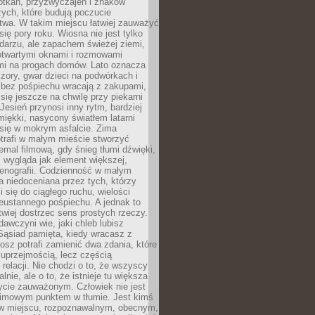
otkań, przyzwyczajeń i znaków
ych, które budują poczucie
twa. W takim miejscu łatwiej zauważyć
się pory roku. Wiosna nie jest tylko
darzu, ale zapachem świeżej ziemi,
otwartymi oknami i rozmowami
i na progach domów. Lato oznacza
zory, gwar dzieci na podwórkach i
y bez pośpiechu wracają z zakupami,
się jeszcze na chwilę przy piekarni
 Jesień przynosi inny rytm, bardziej
iękki, nasycony światłem latarni
się w mokrym asfalcie. Zima
trafi w małym mieście stworzyć
emal filmową, gdy śnieg tłumi dźwięki,
 wygląda jak element większej,
cenografii. Codzienność w małym
 niedoceniana przez tych, którzy
i się do ciągłego ruchu, wielości
eustannego pośpiechu. A jednak to
atwiej dostrzec sens prostych rzeczy.
awczyni wie, jaki chleb lubisz
 Sąsiad pamięta, kiedy wracasz z
nosz potrafi zamienić dwa zdania, które
 uprzejmością, lecz częścią
 relacji. Nie chodzi o to, że wszyscy
alnie, ale o to, że istnieje tu większa
ycie zauważonym. Człowiek nie jest
nimowym punktem w tłumie. Jest kimś
 miejscu, rozpoznawalnym, obecnym,