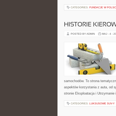
CATEGORIES:
FUNDACJE W POLS
HISTORIE KIEROW
POSTED BY ADMIN
MAJ - 4 - 2
samochodów. To strona tematyczn
aspektów korzystania z auta, od 
stronie Eksploatacja i Utrzymanie 
CATEGORIES:
LUKSUSOWE SUV-Y