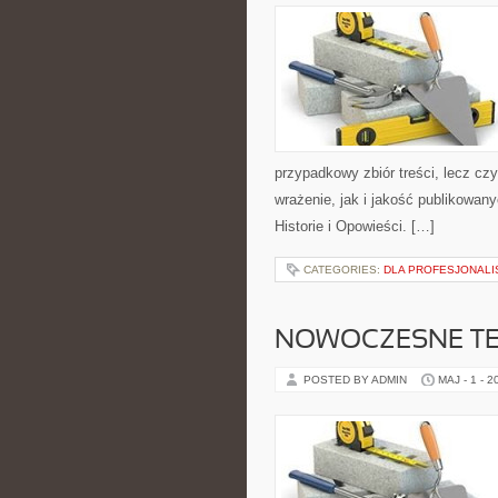
przypadkowy zbiór treści, lecz cz
wrażenie, jak i jakość publikowany
Historie i Opowieści. […]
CATEGORIES:
DLA PROFESJONAL
NOWOCZESNE T
POSTED BY ADMIN
MAJ - 1 - 2