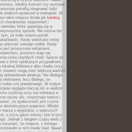
iermasz, lokalny koncert czy wystawa
artystów potrafią integrować ludzi
iele wielkich wydarzeń w metropolii. W
e takie miejsce działa jak
katalog
ch charakterów, wspomnień i
talentów, które ujawniają się w
niewymuszony sposób. Nie można też
tym, że małe miasto potrafi
wrażliwość. Kiedy wokół jest mniej
iej usłyszeć samego siebie. Kiedy
ie jest przesycona reklamami,
ośpiechem, prostsze staje się
znaczenia zwykłych chwil. Spacer po
owa z kimś spotkanym przypadkiem,
 lokalnej bibliotece albo chwila ciszy
im stawem mogą mieć większą wartość
iej widowiskowe atrakcje. Nie dlatego,
ej efektowne, lecz dlatego, że
po sobie coś prawdziwego. W małym
stanie wygląda inaczej niż w wielkim
ecko szybciej uczy się orientacji w
 zna nazwy ulic, rozpoznaje twarze i
umieć, że społeczność jest czymś
ie abstrakcyjnym pojęciem. Młodzi
o marzą o wyjeździe, o większych
h, o życiu gdzie indziej i jest w tym
ego. Jednak z biegiem czasu wielu z
 rozumieć, że miejsce, z którego
zostawiło w nich trwały ślad. Nawet