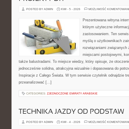
POSTED BY ADMIN
KWI - 5 - 2026
MOŻLIWOŚĆ KOMENTOWAN
Prezentowana witryna inter
którym użyteczne informacj
zastosowaniem. Ten serwis
myślą o użytkownikach zai
rozwiązaniami związanych 
miejscami postojowymi, ko
także balustradami. To miejsce wiedzy, który opisuje, że otocze
jednocześnie solidna, atrakcyjna wizualnie i dopasowana do potr
Inspiracje z Całego Świata. W tym serwisie czytelnik odnajdzie tr
przeanalizować […]
CATEGORIES:
ZJEDNOCZONE EMIRATY ARABSKIE
TECHNIKA JAZDY OD PODSTAW
POSTED BY ADMIN
KWI - 4 - 2026
MOŻLIWOŚĆ KOMENTOWAN