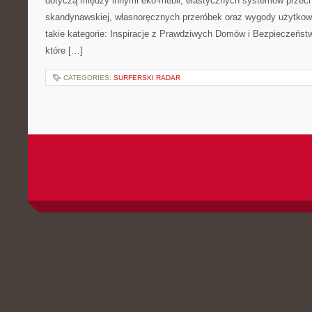
dotyczą między innymi eko-mebli, elastycznych systemów przech
skandynawskiej, własnoręcznych przeróbek oraz wygody użytkowa
takie kategorie: Inspiracje z Prawdziwych Domów i Bezpieczeńst
które […]
CATEGORIES:
SURFERSKI RADAR