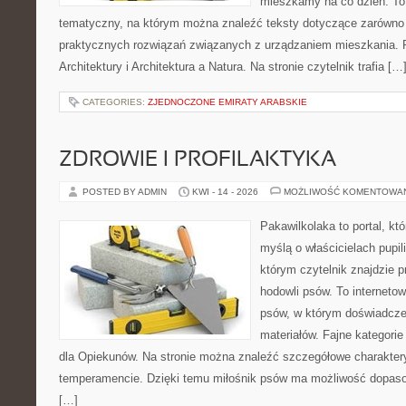
mieszkamy na co dzień. To
tematyczny, na którym można znaleźć teksty dotyczące zarówno sł
praktycznych rozwiązań związanych z urządzaniem mieszkania. 
Architektury i Architektura a Natura. Na stronie czytelnik trafia […
CATEGORIES:
ZJEDNOCZONE EMIRATY ARABSKIE
ZDROWIE I PROFILAKTYKA
POSTED BY ADMIN
KWI - 14 - 2026
MOŻLIWOŚĆ KOMENTOWA
Pakawilkolaka to portal, kt
myślą o właścicielach pupi
którym czytelnik znajdzie 
hodowli psów. To internetow
psów, w którym doświadcze
materiałów. Fajne kategorie
dla Opiekunów. Na stronie można znaleźć szczegółowe charakter
temperamencie. Dzięki temu miłośnik psów ma możliwość dopaso
[…]