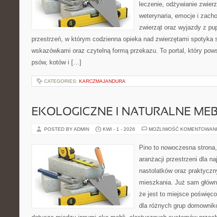
leczenie, odżywianie zwierz
weterynaria, emocje i zach
zwierząt oraz wyjazdy z pup
przestrzeń, w którym codzienna opieka nad zwierzętami spotyka 
wskazówkami oraz czytelną formą przekazu. To portal, który pow
psów, kotów i […]
CATEGORIES:
KARCZMAJANDURA
EKOLOGICZNE I NATURALNE ME
POSTED BY ADMIN
KWI - 1 - 2026
MOŻLIWOŚĆ KOMENTOWAN
Pino to nowoczesna strona, 
aranżacji przestrzeni dla n
nastolatków oraz praktyczn
mieszkania. Już sam główn
że jest to miejsce poświę
dla różnych grup domownikó