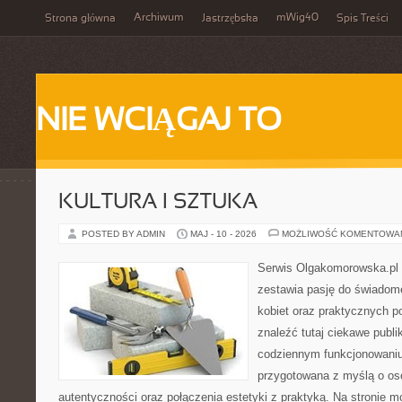
Archiwum
mWig40
Strona główna
Jastrzębska
Spis Treści
NIE WCIĄGAJ TO
KULTURA I SZTUKA
POSTED BY ADMIN
MAJ - 10 - 2026
MOŻLIWOŚĆ KOMENTOWA
Serwis Olgakomorowska.pl t
zestawia pasję do świadomeg
kobiet oraz praktycznych 
znaleźć tutaj ciekawe publi
codziennym funkcjonowaniu.
przygotowana z myślą o oso
autentyczności oraz połączenia estetyki z praktyką. Na stronie m