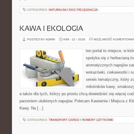
CATEGORIES:
NATURALNA I EKO PIELĘGNACJA
KAWA I EKOLOGIA
POSTED BY ADMIN
KWI - 12 - 2026
MOŻLIWOŚĆ KOMENTOWA
ten portal to miejsce, w kt
spotyka się z herbacianą tr
aromatycznych napojów zam
wskazówki, ciekawostki i s
serwis tematyczny, który zo
miłośników kawy, smakoszy
a także dla tych, którzy po prostu chcą dowiedzieć się więcej co
parzeniem ulubionych napojów. Polecam Kawiarnie i Miejsca z Kl
Kawy. Na […]
CATEGORIES:
TRANSPORT CARGO I ROWERY UŻYTKOWE