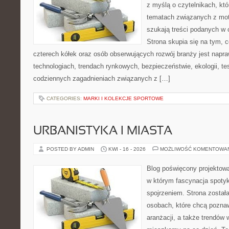
z myślą o czytelnikach, kt
tematach związanych z mot
szukają treści podanych w 
Strona skupia się na tym, 
czterech kółek oraz osób obserwujących rozwój branży jest napr
technologiach, trendach rynkowych, bezpieczeństwie, ekologii, t
codziennych zagadnieniach związanych z […]
CATEGORIES:
MARKI I KOLEKCJE SPORTOWE
URBANISTYKA I MIASTA
POSTED BY ADMIN
KWI - 16 - 2026
MOŻLIWOŚĆ KOMENTOWA
Blog poświęcony projektowan
w którym fascynacja spoty
spojrzeniem. Strona został
osobach, które chcą poznawa
aranżacji, a także trendów 