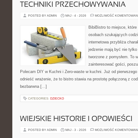
TECHNIKI PRZECHOWYWANIA
POSTED BY ADMIN
MAJ - 4 - 2026
MOŻLIWOŚĆ KOMENTOWAN
BibiBistro to miejsce, któr
osobach szukających codzi
internetowa przybliża chara
jedzenie mają być nie tylk
tworzone z pomysłem. To w
zainteresować gości, posz
Polecam DIY w Kuchni i Zero-waste w kuchni. Już od pierwszeg
odnieść wrażenie, że to bistro stawia na prostotę połączoną z cod
bezbarwna […]
CATEGORIES:
DZIECKO
WIEJSKIE HISTORIE I OPOWIEŚCI
POSTED BY ADMIN
MAJ - 3 - 2026
MOŻLIWOŚĆ KOMENTOWAN