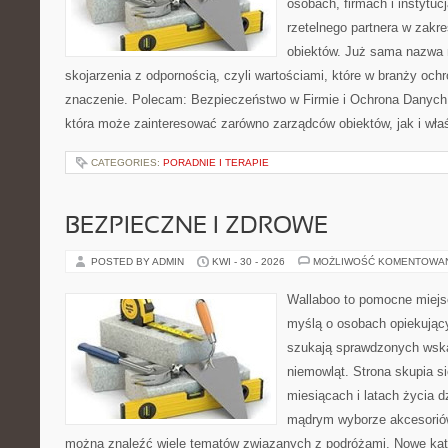
osobach, firmach i instytuc
rzetelnego partnera w zakr
obiektów. Już sama nazwa 
skojarzenia z odpornością, czyli wartościami, które w branży oc
znaczenie. Polecam: Bezpieczeństwo w Firmie i Ochrona Danych
która może zainteresować zarówno zarządców obiektów, jak i właśc
CATEGORIES:
PORADNIE I TERAPIE
BEZPIECZNE I ZDROWE
POSTED BY ADMIN
KWI - 30 - 2026
MOŻLIWOŚĆ KOMENTOWA
Wallaboo to pomocne miejs
myślą o osobach opiekujący
szukają sprawdzonych wsk
niemowląt. Strona skupia s
miesiącach i latach życia 
mądrym wyborze akcesoriów
można znaleźć wiele tematów związanych z podróżami. Nowe kateg