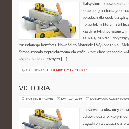
Italsystem to nowoczesna s
skupia się na tematyce meb
poradach dla osób urządzaj
To portal, w którym styl łąc
każdy artykuł powstaje z m
szukają inspiracji dotyczący
rozumianego komfortu. Nowości to Materiały i Wykończenia i Meb
Strona została zaprojektowana dla osób, które chcą rozsądnie wy
wyposażenia do różnych […]
CATEGORIES:
LETTERING DIY I PROJEKTY
VICTORIA
POSTED BY ADMIN
KWI - 10 - 2026
MOŻLIWOŚĆ KOMENTOWA
Ta serwis to obszerny serw
zdrowiu oczu, w którym cen
zagadnienia związane z prac