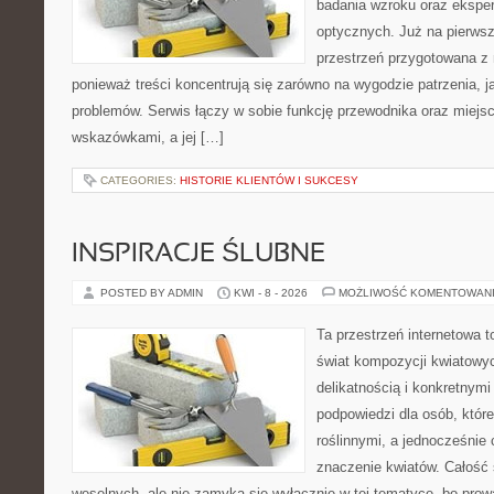
badania wzroku oraz eksper
optycznych. Już na pierwszy
przestrzeń przygotowana z 
ponieważ treści koncentrują się zarówno na wygodzie patrzenia, j
problemów. Serwis łączy w sobie funkcję przewodnika oraz miejs
wskazówkami, a jej […]
CATEGORIES:
HISTORIE KLIENTÓW I SUKCESY
INSPIRACJE ŚLUBNE
POSTED BY ADMIN
KWI - 8 - 2026
MOŻLIWOŚĆ KOMENTOWAN
Ta przestrzeń internetowa 
świat kompozycji kwiatowyc
delikatnością i konkretnym
podpowiedzi dla osób, które
roślinnymi, a jednocześnie 
znaczenie kwiatów. Całość 
weselnych, ale nie zamyka się wyłącznie w tej tematyce, bo prow