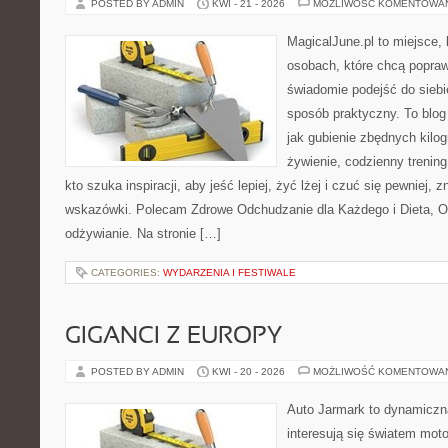
POSTED BY ADMIN
KWI - 21 - 2026
MOŻLIWOŚĆ KOMENTOWA
MagicalJune.pl to miejsce, 
osobach, które chcą popra
świadomie podejść do siebie
sposób praktyczny. To blo
jak gubienie zbędnych kilo
żywienie, codzienny trening
kto szuka inspiracji, aby jeść lepiej, żyć lżej i czuć się pewniej, 
wskazówki. Polecam Zdrowe Odchudzanie dla Każdego i Dieta, 
odżywianie. Na stronie […]
CATEGORIES:
WYDARZENIA I FESTIWALE
GIGANCI Z EUROPY
POSTED BY ADMIN
KWI - 20 - 2026
MOŻLIWOŚĆ KOMENTOWA
Auto Jarmark to dynamiczna
interesują się światem moto