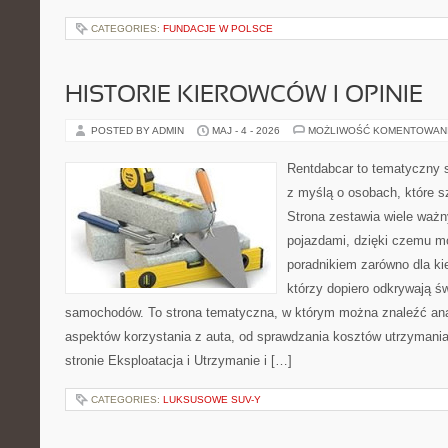
CATEGORIES:
FUNDACJE W POLSCE
HISTORIE KIEROWCÓW I OPINIE
POSTED BY ADMIN
MAJ - 4 - 2026
MOŻLIWOŚĆ KOMENTOWAN
Rentdabcar to tematyczny s
z myślą o osobach, które s
Strona zestawia wiele waż
pojazdami, dzięki czemu 
poradnikiem zarówno dla kie
którzy dopiero odkrywają ś
samochodów. To strona tematyczna, w którym można znaleźć ana
aspektów korzystania z auta, od sprawdzania kosztów utrzymania
stronie Eksploatacja i Utrzymanie i […]
CATEGORIES:
LUKSUSOWE SUV-Y