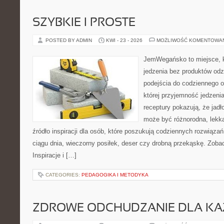
SZYBKIE I PROSTE
POSTED BY ADMIN
KWI - 23 - 2026
MOŻLIWOŚĆ KOMENTOWA
JemWegańsko to miejsce, kt
jedzenia bez produktów od
podejścia do codziennego o
której przyjemność jedzeni
receptury pokazują, że jadł
może być różnorodna, lekka
źródło inspiracji dla osób, które poszukują codziennych rozwiązań
ciągu dnia, wieczorny posiłek, deser czy drobną przekąskę. Zob
Inspiracje i […]
CATEGORIES:
PEDAGOGIKA I METODYKA
ZDROWE ODCHUDZANIE DLA K