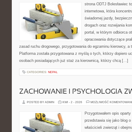
strona ODTJ Bolesławiec to
internetowa, która koncentr
świadomej jazdy, bezpieczn
drogach oraz rozwijania kom
portal, w którym odbiorca 
opracowania dotyczące prak
zasad ruchu drogowego, przygotowania do egzaminu kierowcy, a t
Platforma została przygotowana z myślą o tych, którzy dopiero uc
osobach posiadających już staż za kierownicą, którzy chcą […]
CATEGORIES:
NEPAL
ZACHOWANIE I PSYCHOLOGIA Z
POSTED BY ADMIN
KWI - 2 - 2026
MOŻLIWOŚĆ KOMENTOWAN
Przygotowałem opis oparty 
przedstawia się jako blog o 
właścicieli zwierząt i obejm