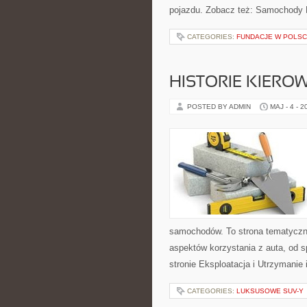
pojazdu. Zobacz też: Samochody E
CATEGORIES:
FUNDACJE W POLS
HISTORIE KIEROW
POSTED BY ADMIN
MAJ - 4 - 2
samochodów. To strona tematyczn
aspektów korzystania z auta, od 
stronie Eksploatacja i Utrzymanie 
CATEGORIES:
LUKSUSOWE SUV-Y