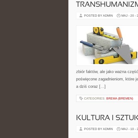
TRANSHUMANIZM
POSTED BY ADMIN
MAJ - 20 -
zbiór faktów, ale jako ważna częś
poświęcone zagadnieniom, które j
a dziś coraz […]
CATEGORIES:
BREMA (BREMEN)
KULTURA I SZTU
POSTED BY ADMIN
MAJ - 10 -