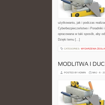
użytkowaniu, jak i podczas realiz
Cyberbezpieczeństwo i Poradniki i
opracowana w taki sposób, aby o
Dzięki temu […]
CATEGORIES:
WYDARZENIA ŻEGLA
MODLITWA I D
POSTED BY ADMIN
MAJ - 6 - 2