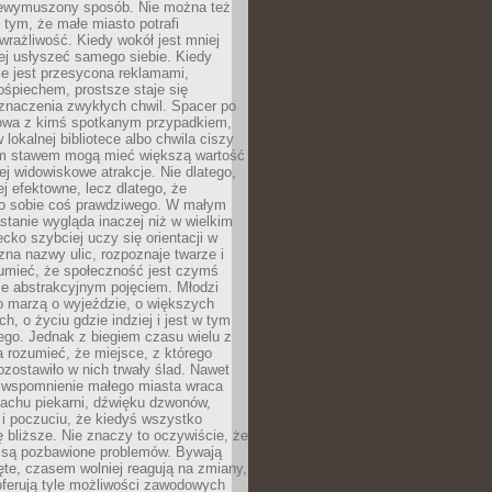
niewymuszony sposób. Nie można też
tym, że małe miasto potrafi
wrażliwość. Kiedy wokół jest mniej
iej usłyszeć samego siebie. Kiedy
ie jest przesycona reklamami,
ośpiechem, prostsze staje się
znaczenia zwykłych chwil. Spacer po
owa z kimś spotkanym przypadkiem,
 lokalnej bibliotece albo chwila ciszy
im stawem mogą mieć większą wartość
iej widowiskowe atrakcje. Nie dlatego,
ej efektowne, lecz dlatego, że
po sobie coś prawdziwego. W małym
stanie wygląda inaczej niż w wielkim
ecko szybciej uczy się orientacji w
 zna nazwy ulic, rozpoznaje twarze i
umieć, że społeczność jest czymś
ie abstrakcyjnym pojęciem. Młodzi
o marzą o wyjeździe, o większych
h, o życiu gdzie indziej i jest w tym
ego. Jednak z biegiem czasu wielu z
 rozumieć, że miejsce, z którego
zostawiło w nich trwały ślad. Nawet
, wspomnienie małego miasta wraca
achu piekarni, dźwięku dzwonów,
c i poczuciu, że kiedyś wszystko
 bliższe. Nie znaczy to oczywiście, że
 są pozbawione problemów. Bywają
te, czasem wolniej reagują na zmiany,
oferują tyle możliwości zawodowych