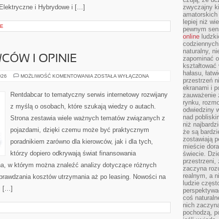
lektryczne i Hybrydowe i […]
zwyczajny k
amatorskich 
lepiej niż w
CE
pewnym sensi
online
ludzki
codziennych 
naturalny, 
CÓW I OPINIE
zapominać o 
kształtować 
hałasu, łatw
HISTORIE
026
MOŻLIWOŚĆ KOMENTOWANIA
ZOSTAŁA WYŁĄCZONA
przestrzeń n
KIEROWCÓW
I
ekranami i p
OPINIE
Rentdabcar to tematyczny serwis internetowy rozwijany
zauważenie 
rynku, rozm
z myślą o osobach, które szukają wiedzy o autach.
odwiedziny w
nad poblisk
Strona zestawia wiele ważnych tematów związanych z
niż najbardz
pojazdami, dzięki czemu może być praktycznym
że są bardzi
zostawiają 
poradnikiem zarówno dla kierowców, jak i dla tych,
mieście dora
którzy dopiero odkrywają świat finansowania
świecie. Dzi
przestrzeni,
a, w którym można znaleźć analizy dotyczące różnych
zaczyna roz
realnym, a n
sprawdzania kosztów utrzymania aż po leasing. Nowości na
ludzie częst
i […]
perspektywac
coś naturaln
nich zaczyna
pochodzą, po