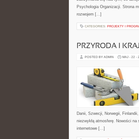
Psychologia Organizacji. Strona m
rozwojem […]
CATEGORIES:
PROJEKTY I PROGR
PRZYRODA I KRA
POSTED BY ADMIN
MAJ - 22 -
Danii, Szwecji, Norwegii, Finlandii
niezwykłą atmosferę. Nowości na st
internetowe […]