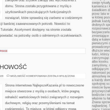
zakupów oraz szybkie zakupy bez wychodzenia z
swoje rytuał
domu. Strona została przygotowana z myślą o
kamienica i
świadkiem dzi
użytkownikach poszukujących funkcjonalnych
przez lata w
w której pozo
rozwiązań, które sprawdzą się zarówno w codziennym
jednak każdy
acji bardziej zaawansowanych potrzeb. Nowości to
drobnych sp
rozpoznawcz
 Tutoriale. Asortyment dostępny na stronie została
bezpieczeńs
dpowiadać na potrzeby osób o odmiennych oczekiwaniach.
zmieniające 
datą w kalen
pierwszymi 
prowadzonym
dłuższe wiec
RSKIE
ludzi, którz
zatrzymując 
albo kiosku.
zamyślony, m
UCHOWOŚĆ
odbijającym 
natomiast po
MODLITWA
atmosferę ni
026
MOŻLIWOŚĆ KOMENTOWANIA
ZOSTAŁA WYŁĄCZONA
I
a każdy dom
DUCHOWOŚĆ
spokojnej s
Strona internetowa NajlepszeKazania.pl to nowoczesne
mieście bywa
przyzwyczail
miejsce stworzone z myślą o osobach, które pragną
bodźców i ni
odnaleźć wartościowych treści związanych z rozwojem
właśnie tu ł
Znana sprzed
duchowym, religią oraz przemyśleniami na temat
najbardziej.
codzienności. To miejsce, w której odbiorcy mogą
pracy. Listo