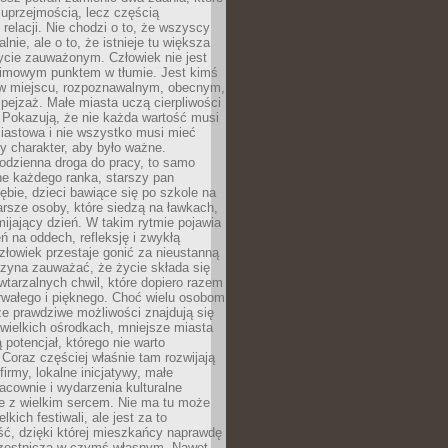
 uprzejmością, lecz częścią
 relacji. Nie chodzi o to, że wszyscy
alnie, ale o to, że istnieje tu większa
ycie zauważonym. Człowiek nie jest
nimowym punktem w tłumie. Jest kimś
 miejscu, rozpoznawalnym, obecnym,
ejzaż. Małe miasta uczą cierpliwości
 Pokazują, że nie każda wartość musi
iastowa i nie wszystko musi mieć
y charakter, aby było ważne.
odzienna droga do pracy, to samo
ne każdego ranka, starszy pan
ębie, dzieci bawiące się po szkole na
arsze osoby, które siedzą na ławkach,
ijający dzień. W takim rytmie pojawia
eń na oddech, refleksję i zwykłą
łowiek przestaje gonić za nieustanną
czyna zauważać, że życie składa się
wtarzalnych chwil, które dopiero razem
rwałego i pięknego. Choć wielu osobom
że prawdziwe możliwości znajdują się
wielkich ośrodkach, mniejsze miasta
 potencjał, którego nie warto
Coraz częściej właśnie tam rozwijają
firmy, lokalne inicjatywy, małe
racownie i wydarzenia kulturalne
e z wielkim sercem. Nie ma tu może
kich festiwali, ale jest za to
ć, dzięki której mieszkańcy naprawdę
czestniczą w czymś własnym. Nawet