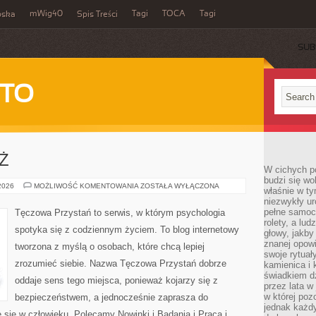
mWig40
Tagi
TOCA
Tagi
bska
Spis Treści
SUB
 TO
EŻ
W cichych p
budzi się wo
DZIECI
 2026
MOŻLIWOŚĆ KOMENTOWANIA
ZOSTAŁA WYŁĄCZONA
właśnie w ty
I
niezwykły ur
MŁODZIEŻ
pełne samoc
Tęczowa Przystań to serwis, w którym psychologia
rolety, a lud
spotyka się z codziennym życiem. To blog internetowy
głowy, jakby
znanej opow
tworzona z myślą o osobach, które chcą lepiej
swoje rytuał
zrozumieć siebie. Nazwa Tęczowa Przystań dobrze
kamienica i
świadkiem dzi
oddaje sens tego miejsca, ponieważ kojarzy się z
przez lata w
w której pozo
bezpieczeństwem, a jednocześnie zaprasza do
jednak każdy
e się w człowieku. Polecamy Nowinki i Badania i Praca i