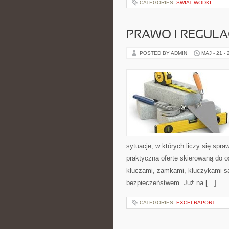
CATEGORIES:
ŚWIAT WÓDKI
PRAWO I REGULA
POSTED BY ADMIN
MAJ - 21 -
sytuacje, w których liczy się spr
praktyczną ofertę skierowaną do 
kluczami, zamkami, kluczykami 
bezpieczeństwem. Już na […]
CATEGORIES:
EXCELRAPORT