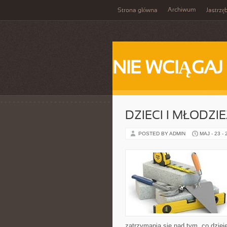
Archiwum
Strona główna
Jastrzę
NIE WCIĄGAJ
DZIECI I MŁODZI
POSTED BY ADMIN
MAJ - 23 -
zatrzymania się nad tym, co dziej