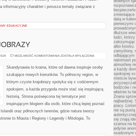
drobnych sp
rozpoznawcz
a informacyjny charakter i porusza tematy związane z
bezpieczeńs
zmieniające 
datą w kalen
pierwszymi 
AMY EDUKACYJNE
prowadzonym
dłuższe wiec
ludzi, którz
zatrzymując 
JOBRAZY
albo kiosku.
zamyślony, m
odbijającym 
PRZYRODA
 2026
MOŻLIWOŚĆ KOMENTOWANIA
ZOSTAŁA WYŁĄCZONA
I
natomiast po
KRAJOBRAZY
atmosferę ni
Skandynawia to kraina, które od dawna inspiruje osoby
a każdy dom
spokojnej s
szukające nowych kierunków. To północny region, w
mieście bywa
którym czyste krajobrazy spotyka się z codziennym
przyzwyczail
bodźców i ni
spokojem, a każda przygoda może stać się inspirującą
właśnie tu ł
historią. Strona poświęcona tej tematyce jest
Znana sprzed
najbardziej.
inspirującym blogiem dla osób, które chcą lepiej poznać
pracy. Listo
nie są pustą
, Islandii oraz północnych terenów, gdzie natura tworzy
autentycznej
ronie to Miasta i Regiony i Legendy i Mitologia. To
się znają ide
szansa na b
jedynie ano
osadzonym w