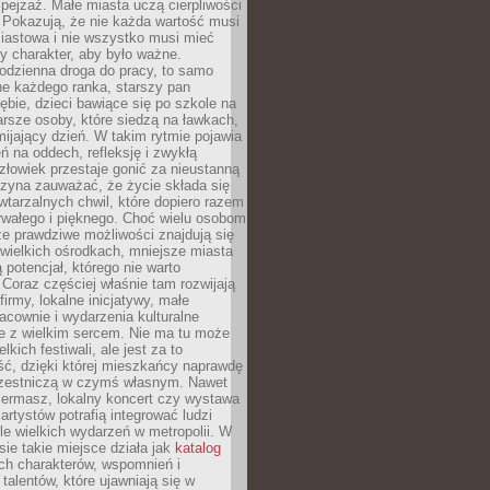
ejzaż. Małe miasta uczą cierpliwości
 Pokazują, że nie każda wartość musi
iastowa i nie wszystko musi mieć
y charakter, aby było ważne.
odzienna droga do pracy, to samo
ne każdego ranka, starszy pan
ębie, dzieci bawiące się po szkole na
arsze osoby, które siedzą na ławkach,
ijający dzień. W takim rytmie pojawia
eń na oddech, refleksję i zwykłą
łowiek przestaje gonić za nieustanną
czyna zauważać, że życie składa się
wtarzalnych chwil, które dopiero razem
rwałego i pięknego. Choć wielu osobom
że prawdziwe możliwości znajdują się
wielkich ośrodkach, mniejsze miasta
 potencjał, którego nie warto
Coraz częściej właśnie tam rozwijają
firmy, lokalne inicjatywy, małe
racownie i wydarzenia kulturalne
e z wielkim sercem. Nie ma tu może
kich festiwali, ale jest za to
ć, dzięki której mieszkańcy naprawdę
czestniczą w czymś własnym. Nawet
iermasz, lokalny koncert czy wystawa
artystów potrafią integrować ludzi
iele wielkich wydarzeń w metropolii. W
e takie miejsce działa jak
katalog
ch charakterów, wspomnień i
talentów, które ujawniają się w