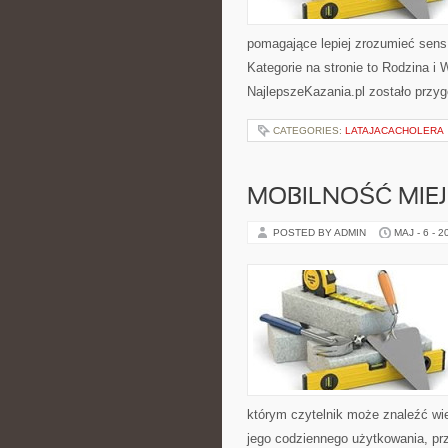
pomagające lepiej zrozumieć sen
Kategorie na stronie to Rodzina i 
NajlepszeKazania.pl zostało przyg
CATEGORIES:
LATAJACACHOLERA
MOBILNOŚĆ MIE
POSTED BY ADMIN
MAJ - 6 - 2
którym czytelnik może znaleźć wi
jego codziennego użytkowania, pr