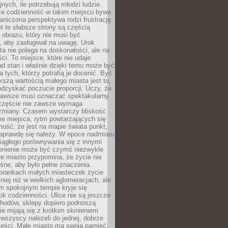
nych, ile potrzebują młodzi ludzie.
 że codzienność w takim miejscu bywa
raniczona perspektywa rodzi frustrację.
 te słabsze strony są częścią
obrazu, który nie musi być
, aby zasługiwał na uwagę. Urok
a nie polega na doskonałości, ale na
ci. To miejsce, które nie udaje
d stan i właśnie dzięki temu może być
a tych, którzy potrafią je docenić. Być
szą wartością małego miasta jest to,
dzyskać poczucie proporcji. Uczy, że
zawsze musi oznaczać spektakularny
częście nie zawsze wymaga
 zmiany. Czasem wystarczy bliskość
me miejsca, rytm powtarzających się
mość, że jest na mapie świata punkt,
naprawdę się należy. W epoce nadmiaru
 ciągłego porównywania się z innymi
zenienie może być czymś niezwykle
e miasto przypomina, że życie nie
śne, aby było pełne znaczenia.
orankach małych miasteczek życie
lniej niż w wielkich aglomeracjach, ale
m spokojnym tempie kryje się
ok codzienności. Ulice nie są jeszcze
hodów, sklepy dopiero podnoszą
zie mijają się z krótkim skinieniem
 wszyscy należeli do jednej, dobrze
ieści. Małe miasto ma swoją pamięć,