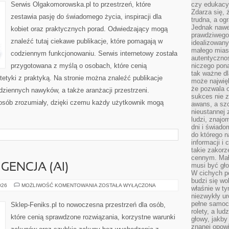
Serwis Olgakomorowska.pl to przestrzeń, które
czy edukacyj
Zdarza się,
zestawia pasję do świadomego życia, inspiracji dla
trudna, a og
Jednak nawet
kobiet oraz praktycznych porad. Odwiedzający mogą
prawdziwego 
znaleźć tutaj ciekawe publikacje, które pomagają w
idealizowany
małego miast
codziennym funkcjonowaniu. Serwis internetowy została
autentycznoś
przygotowana z myślą o osobach, które cenią
niczego pona
tak ważne dl
tetyki z praktyką. Na stronie można znaleźć publikacje
może najwięk
że pozwala o
odziennych nawyków, a także aranżacji przestrzeni.
sukces nie 
osób zrozumiały, dzięki czemu każdy użytkownik mogą
awans, a sz
nieustannej
ludzi, znajo
dni i świado
do którego 
informacji i
takie zakor
cennym. Mał
musi być gło
GENCJA (AI)
W cichych p
budzi się wo
SZTUCZNA
026
MOŻLIWOŚĆ KOMENTOWANIA
ZOSTAŁA WYŁĄCZONA
właśnie w ty
INTELIGENCJA
niezwykły ur
(AI)
pełne samoc
Sklep-Feniks.pl to nowoczesna przestrzeń dla osób,
rolety, a lud
które cenią sprawdzone rozwiązania, korzystne warunki
głowy, jakby
znanej opow