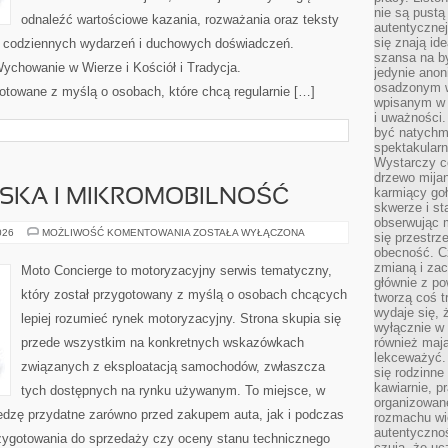
nie są pustą
odnaleźć wartościowe kazania, rozważania oraz teksty
autentycznej
się znają ide
s codziennych wydarzeń i duchowych doświadczeń.
szansa na b
Wychowanie w Wierze i Kościół i Tradycja.
jedynie ano
osadzonym w
otowane z myślą o osobach, które chcą regularnie […]
wpisanym w p
i uważności.
być natychm
spektakularn
Wystarczy c
drzewo mija
karmiący goł
JSKA I MIKROMOBILNOŚĆ
skwerze i st
obserwując m
MOBILNOŚĆ
026
MOŻLIWOŚĆ KOMENTOWANIA
ZOSTAŁA WYŁĄCZONA
się przestrz
MIEJSKA
obecność. Cz
I
MIKROMOBILNOŚĆ
zmianą i za
Moto Concierge to motoryzacyjny serwis tematyczny,
głównie z po
który został przygotowany z myślą o osobach chcących
tworzą coś t
wydaje się, 
lepiej rozumieć rynek motoryzacyjny. Strona skupia się
wyłącznie w 
przede wszystkim na konkretnych wskazówkach
również mają
lekceważyć. 
związanych z eksploatacją samochodów, zwłaszcza
się rodzinne 
kawiarnie, p
tych dostępnych na rynku używanym. To miejsce, w
organizowan
edzę przydatne zarówno przed zakupem auta, jak i podczas
rozmachu wiel
autentycznoś
zygotowania do sprzedaży czy oceny stanu technicznego
czują, że u