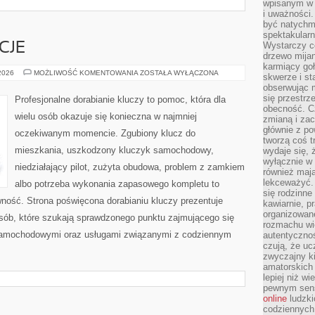
wpisanym w p
i uważności.
być natychm
spektakularn
Wystarczy c
CJE
drzewo mija
karmiący goł
PRAWO
 2026
MOŻLIWOŚĆ KOMENTOWANIA
ZOSTAŁA WYŁĄCZONA
skwerze i st
I
obserwując m
REGULACJE
się przestrz
Profesjonalne dorabianie kluczy to pomoc, która dla
obecność. Cz
wielu osób okazuje się konieczna w najmniej
zmianą i za
głównie z po
oczekiwanym momencie. Zgubiony klucz do
tworzą coś t
mieszkania, uszkodzony kluczyk samochodowy,
wydaje się, 
wyłącznie w 
niedziałający pilot, zużyta obudowa, problem z zamkiem
również mają
lekceważyć. 
albo potrzeba wykonania zapasowego kompletu to
się rodzinne 
awność. Strona poświęcona dorabianiu kluczy prezentuje
kawiarnie, p
organizowan
osób, które szukają sprawdzonego punktu zajmującego się
rozmachu wiel
samochodowymi oraz usługami związanymi z codziennym
autentycznoś
czują, że u
zwyczajny k
amatorskich 
lepiej niż w
pewnym sensi
online
ludzki
codziennych 