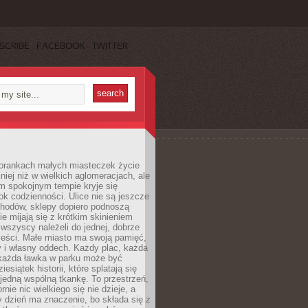
SCRIBE
FACEBOOK
TWITTER
orankach małych miasteczek życie
lniej niż w wielkich aglomeracjach, ale
m spokojnym tempie kryje się
ok codzienności. Ulice nie są jeszcze
hodów, sklepy dopiero podnoszą
zie mijają się z krótkim skinieniem
 wszyscy należeli do jednej, dobrze
ieści. Małe miasto ma swoją pamięć,
y i własny oddech. Każdy plac, każda
 każda ławka w parku może być
esiątek historii, które splatają się
 jedną wspólną tkankę. To przestrzeń,
rnie nic wielkiego się nie dzieje, a
 dzień ma znaczenie, bo składa się z