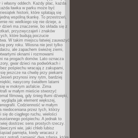
y i własny oddech. Każdy plac, każda
 każda ławka w parku może być
esiątek historii, które splatają się
 jedną wspólną tkankę. To przestrzeń,
rnie nic wielkiego się nie dzieje, a
 dzień ma znaczenie, bo składa się z
otkań, przyzwyczajeń i znaków
ych, które budują poczucie
twa. W takim miejscu łatwiej zauważyć
się pory roku. Wiosna nie jest tylko
darzu, ale zapachem świeżej ziemi,
otwartymi oknami i rozmowami
i na progach domów. Lato oznacza
zory, gwar dzieci na podwórkach i
y bez pośpiechu wracają z zakupami,
się jeszcze na chwilę przy piekarni
 Jesień przynosi inny rytm, bardziej
iękki, nasycony światłem latarni
się w mokrym asfalcie. Zima
trafi w małym mieście stworzyć
emal filmową, gdy śnieg tłumi dźwięki,
 wygląda jak element większej,
cenografii. Codzienność w małym
 niedoceniana przez tych, którzy
i się do ciągłego ruchu, wielości
eustannego pośpiechu. A jednak to
atwiej dostrzec sens prostych rzeczy.
awczyni wie, jaki chleb lubisz
 Sąsiad pamięta, kiedy wracasz z
nosz potrafi zamienić dwa zdania, które