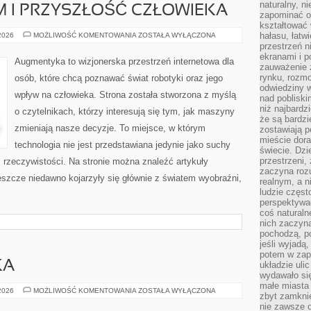
naturalny, 
 I PRZYSZŁOŚĆ CZŁOWIEKA
zapominać o 
kształtować 
TRANSHUMANIZM
hałasu, łatw
 2026
MOŻLIWOŚĆ KOMENTOWANIA
ZOSTAŁA WYŁĄCZONA
I
przestrzeń n
PRZYSZŁOŚĆ
ekranami i p
CZŁOWIEKA
Augmentyka to wizjonerska przestrzeń internetowa dla
zauważenie 
rynku, rozm
osób, które chcą poznawać świat robotyki oraz jego
odwiedziny w
wpływ na człowieka. Strona została stworzona z myślą
nad poblisk
niż najbardz
o czytelnikach, którzy interesują się tym, jak maszyny
że są bardzi
zmieniają nasze decyzje. To miejsce, w którym
zostawiają 
mieście dora
technologia nie jest przedstawiana jedynie jako suchy
świecie. Dzi
przestrzeni,
ć rzeczywistości. Na stronie można znaleźć artykuły
zaczyna roz
eszcze niedawno kojarzyły się głównie z światem wyobraźni,
realnym, a n
ludzie częst
perspektywac
coś naturaln
nich zaczyna
pochodzą, po
jeśli wyjadą
potem w zap
KA
układzie uli
wydawało się
małe miasta
KULTURA
 2026
MOŻLIWOŚĆ KOMENTOWANIA
ZOSTAŁA WYŁĄCZONA
zbyt zamknię
I
SZTUKA
nie zawsze 