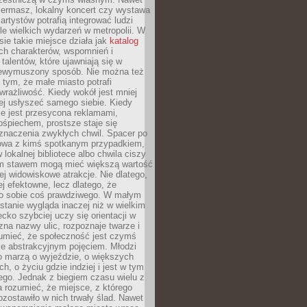
iermasz, lokalny koncert czy wystawa
artystów potrafią integrować ludzi
iele wielkich wydarzeń w metropolii. W
e takie miejsce działa jak
katalog
ch charakterów, wspomnień i
talentów, które ujawniają się w
niewymuszony sposób. Nie można też
tym, że małe miasto potrafi
wrażliwość. Kiedy wokół jest mniej
iej usłyszeć samego siebie. Kiedy
ie jest przesycona reklamami,
ośpiechem, prostsze staje się
znaczenia zwykłych chwil. Spacer po
owa z kimś spotkanym przypadkiem,
 lokalnej bibliotece albo chwila ciszy
im stawem mogą mieć większą wartość
iej widowiskowe atrakcje. Nie dlatego,
ej efektowne, lecz dlatego, że
po sobie coś prawdziwego. W małym
stanie wygląda inaczej niż w wielkim
ecko szybciej uczy się orientacji w
 zna nazwy ulic, rozpoznaje twarze i
umieć, że społeczność jest czymś
ie abstrakcyjnym pojęciem. Młodzi
o marzą o wyjeździe, o większych
h, o życiu gdzie indziej i jest w tym
ego. Jednak z biegiem czasu wielu z
 rozumieć, że miejsce, z którego
zostawiło w nich trwały ślad. Nawet