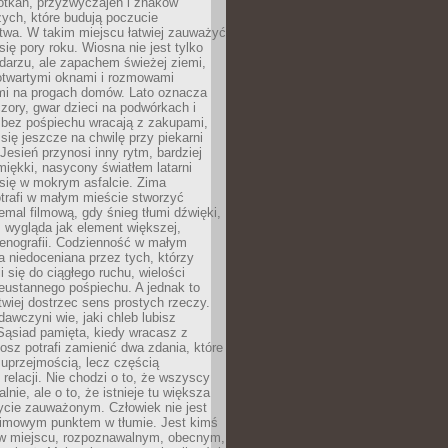
otkań, przyzwyczajeń i znaków
ych, które budują poczucie
twa. W takim miejscu łatwiej zauważyć
się pory roku. Wiosna nie jest tylko
darzu, ale zapachem świeżej ziemi,
otwartymi oknami i rozmowami
i na progach domów. Lato oznacza
zory, gwar dzieci na podwórkach i
y bez pośpiechu wracają z zakupami,
się jeszcze na chwilę przy piekarni
 Jesień przynosi inny rytm, bardziej
iękki, nasycony światłem latarni
się w mokrym asfalcie. Zima
trafi w małym mieście stworzyć
emal filmową, gdy śnieg tłumi dźwięki,
 wygląda jak element większej,
cenografii. Codzienność w małym
 niedoceniana przez tych, którzy
i się do ciągłego ruchu, wielości
eustannego pośpiechu. A jednak to
atwiej dostrzec sens prostych rzeczy.
awczyni wie, jaki chleb lubisz
 Sąsiad pamięta, kiedy wracasz z
nosz potrafi zamienić dwa zdania, które
 uprzejmością, lecz częścią
 relacji. Nie chodzi o to, że wszyscy
alnie, ale o to, że istnieje tu większa
ycie zauważonym. Człowiek nie jest
nimowym punktem w tłumie. Jest kimś
 miejscu, rozpoznawalnym, obecnym,