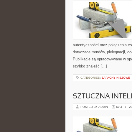
autentyczności oraz połączenia es
dotyczące trendów, pielęgnacji, c
Publikacje są opracowywane w sp
szybko znaleźć […]
CATEGORIES:
ZAPACHY NISZOWE
SZTUCZNA INTELI
POSTED BY ADMIN
MAJ - 7 - 2