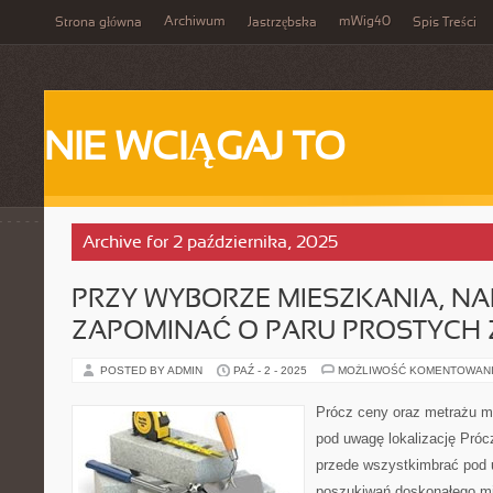
Archiwum
mWig40
Strona główna
Jastrzębska
Spis Treści
NIE WCIĄGAJ TO
Archive for 2 października, 2025
PRZY WYBORZE MIESZKANIA, NA
ZAPOMINAĆ O PARU PROSTYCH
POSTED BY ADMIN
PAŹ - 2 - 2025
MOŻLIWOŚĆ KOMENTOWAN
Prócz ceny oraz metrażu m
pod uwagę lokalizację Pró
przede wszystkimbrać pod 
poszukiwań doskonałego mi