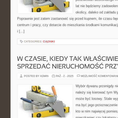
lat nie będziemy zadowolen
okolicy, daleko od zakładu 
Poprawnie jest zatem zastanowić się przed kupnem, ile czasu b
centrum i pracy, czy dotarcie do mieszkania środkami komunikacji
i […]
CATEGORIES:
CIĄGNIKI
W CZASIE, KIEDY TAK WŁAŚCIWI
SPRZEDAĆ NIERUCHOMOŚĆ PRZ
POSTED BY ADMIN
PAŹ - 2 - 2025
MOŻLIWOŚĆ KOMENTOWAN
Wybór dywanu przenigdy n
należy się kierować tym W
może być losowy. Stale wyp
ma być jego przeznaczenie 
kto w nim najwięcej pomiesz
mieszkaniec czy lokatorzy o