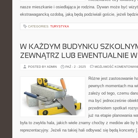
nasze mieszkanie i osiedlająca je rodzina. Dywan może być wiz
ekstrawagancką ozdobą, jaką będą podziwiali goście, jeżeli będzi
CATEGORIES:
TURYSTYKA
W KAŻDYM BUDYNKU SZKOLNY
ZEWNĄTRZ LUB EWENTUALNIE W
POSTED BY ADMIN
PAŹ - 2 - 2025
MOŻLIWOŚĆ KOMENTOWAN
Różne jest zastosowanie h
pewnych momentach ma wiel
zależy od tego, czemu dana
ma być jednocześnie obiek
przedmiotem spotkań rozry
już na etapie planowania wa
była to zwykła hala, jakich wiele znamy choćby z mediów ale by 
reprezentacyjny. Jeżeli na takiej hali odbywać się będą koncerty 