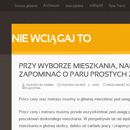
Archiwum
mWig40
Strona główna
Jastrzębska
Spis Treści
NIE WCIĄGAJ TO
PRZY WYBORZE MIESZKANIA, NA
ZAPOMINAĆ O PARU PROSTYCH
POSTED BY ADMIN
POSTED ON PAŹ - 2 - 2025
MOŻLIWOŚĆ K
WYŁĄCZONA
Prócz ceny oraz metrażu musimy w głównej mierzebrać pod uwagę
Prócz ceny i metrażu musimy przede wszystkimbrać pod uwagę p
poszukiwań doskonałego mieszkania. W perspektywie lat nie będ
mieszkania w głośnej okolicy, daleko od zakładu pracy i znajomy