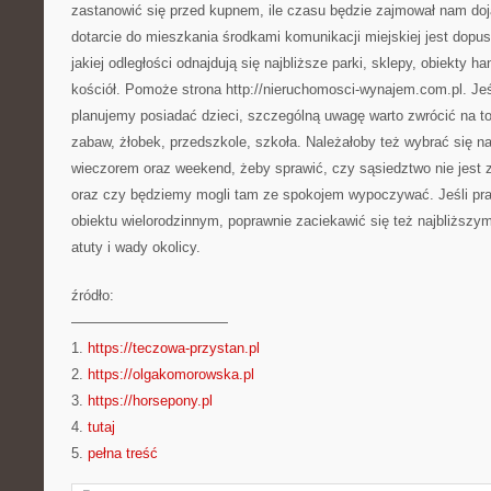
zastanowić się przed kupnem, ile czasu będzie zajmował nam doj
dotarcie do mieszkania środkami komunikacji miejskiej jest dopu
jakiej odległości odnajdują się najbliższe parki, sklepy, obiekty h
kościół. Pomoże strona http://nieruchomosci-wynajem.com.pl. Je
planujemy posiadać dzieci, szczególną uwagę warto zwrócić na to
zabaw, żłobek, przedszkole, szkoła. Należałoby też wybrać się na
wieczorem oraz weekend, żeby sprawić, czy sąsiedztwo nie jest z
oraz czy będziemy mogli tam ze spokojem wypoczywać. Jeśli pr
obiektu wielorodzinnym, poprawnie zaciekawić się też najbliższym
atuty i wady okolicy.
źródło:
———————————
1.
https://teczowa-przystan.pl
2.
https://olgakomorowska.pl
3.
https://horsepony.pl
4.
tutaj
5.
pełna treść