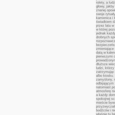
rolety, a lud
głowy, jakby
znanej opow
swoje rytuał
kamienica i
świadkiem dzi
przez lata w
w której pozo
jednak każdy
drobnych sp
rozpoznawcz
bezpieczeńs
zmieniające 
datą w kalen
pierwszymi 
prowadzonym
dłuższe wiec
ludzi, którz
zatrzymując 
albo kiosku.
zamyślony, m
odbijającym 
natomiast po
atmosferę ni
a każdy dom
spokojnej s
mieście bywa
przyzwyczail
bodźców i ni
właśnie tu ł