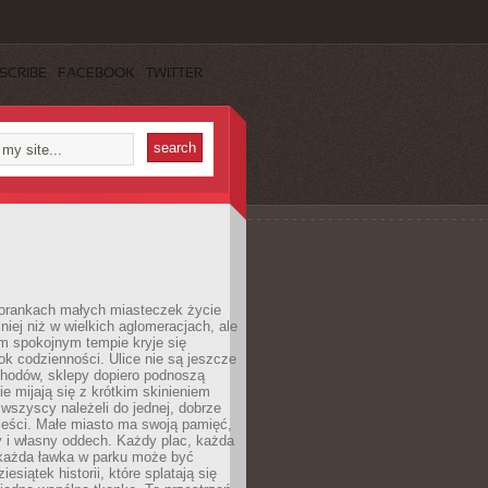
SCRIBE
FACEBOOK
TWITTER
orankach małych miasteczek życie
lniej niż w wielkich aglomeracjach, ale
m spokojnym tempie kryje się
ok codzienności. Ulice nie są jeszcze
hodów, sklepy dopiero podnoszą
zie mijają się z krótkim skinieniem
 wszyscy należeli do jednej, dobrze
ieści. Małe miasto ma swoją pamięć,
y i własny oddech. Każdy plac, każda
 każda ławka w parku może być
esiątek historii, które splatają się