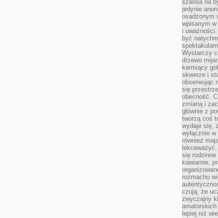
szansa na b
jedynie ano
osadzonym w
wpisanym w p
i uważności.
być natychm
spektakularn
Wystarczy c
drzewo mija
karmiący goł
skwerze i st
obserwując m
się przestrz
obecność. Cz
zmianą i za
głównie z po
tworzą coś t
wydaje się, 
wyłącznie w 
również mają
lekceważyć. 
się rodzinne 
kawiarnie, p
organizowan
rozmachu wiel
autentycznoś
czują, że u
zwyczajny k
amatorskich 
lepiej niż w