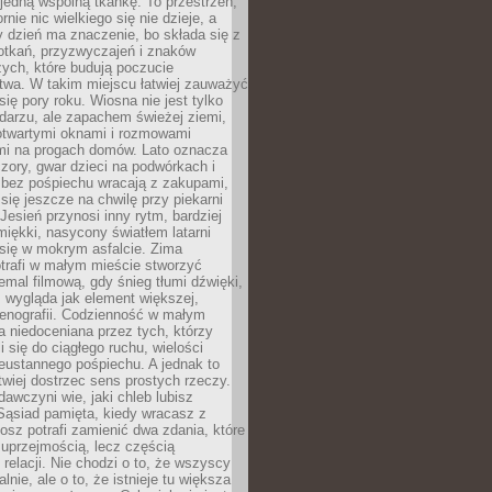
 jedną wspólną tkankę. To przestrzeń,
rnie nic wielkiego się nie dzieje, a
 dzień ma znaczenie, bo składa się z
otkań, przyzwyczajeń i znaków
ych, które budują poczucie
twa. W takim miejscu łatwiej zauważyć
się pory roku. Wiosna nie jest tylko
darzu, ale zapachem świeżej ziemi,
otwartymi oknami i rozmowami
i na progach domów. Lato oznacza
zory, gwar dzieci na podwórkach i
y bez pośpiechu wracają z zakupami,
się jeszcze na chwilę przy piekarni
 Jesień przynosi inny rytm, bardziej
iękki, nasycony światłem latarni
się w mokrym asfalcie. Zima
trafi w małym mieście stworzyć
emal filmową, gdy śnieg tłumi dźwięki,
 wygląda jak element większej,
cenografii. Codzienność w małym
 niedoceniana przez tych, którzy
i się do ciągłego ruchu, wielości
eustannego pośpiechu. A jednak to
atwiej dostrzec sens prostych rzeczy.
awczyni wie, jaki chleb lubisz
 Sąsiad pamięta, kiedy wracasz z
nosz potrafi zamienić dwa zdania, które
 uprzejmością, lecz częścią
 relacji. Nie chodzi o to, że wszyscy
alnie, ale o to, że istnieje tu większa