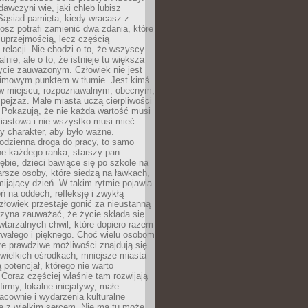
awczyni wie, jaki chleb lubisz
 Sąsiad pamięta, kiedy wracasz z
nosz potrafi zamienić dwa zdania, które
 uprzejmością, lecz częścią
 relacji. Nie chodzi o to, że wszyscy
alnie, ale o to, że istnieje tu większa
ycie zauważonym. Człowiek nie jest
nimowym punktem w tłumie. Jest kimś
 miejscu, rozpoznawalnym, obecnym,
ejzaż. Małe miasta uczą cierpliwości
 Pokazują, że nie każda wartość musi
iastowa i nie wszystko musi mieć
y charakter, aby było ważne.
odzienna droga do pracy, to samo
ne każdego ranka, starszy pan
ębie, dzieci bawiące się po szkole na
arsze osoby, które siedzą na ławkach,
ijający dzień. W takim rytmie pojawia
eń na oddech, refleksję i zwykłą
łowiek przestaje gonić za nieustanną
czyna zauważać, że życie składa się
wtarzalnych chwil, które dopiero razem
rwałego i pięknego. Choć wielu osobom
że prawdziwe możliwości znajdują się
wielkich ośrodkach, mniejsze miasta
 potencjał, którego nie warto
Coraz częściej właśnie tam rozwijają
firmy, lokalne inicjatywy, małe
racownie i wydarzenia kulturalne
e z wielkim sercem. Nie ma tu może