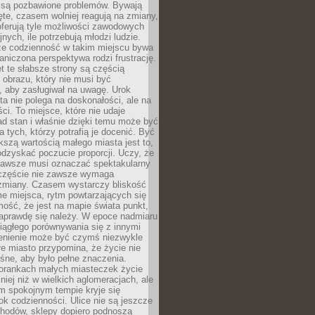
 są pozbawione problemów. Bywają
te, czasem wolniej reagują na zmiany,
oferują tyle możliwości zawodowych
nych, ile potrzebują młodzi ludzie.
 że codzienność w takim miejscu bywa
raniczona perspektywa rodzi frustrację.
 te słabsze strony są częścią
obrazu, który nie musi być
, aby zasługiwał na uwagę. Urok
a nie polega na doskonałości, ale na
ci. To miejsce, które nie udaje
d stan i właśnie dzięki temu może być
a tych, którzy potrafią je docenić. Być
szą wartością małego miasta jest to,
dzyskać poczucie proporcji. Uczy, że
zawsze musi oznaczać spektakularny
częście nie zawsze wymaga
 zmiany. Czasem wystarczy bliskość
me miejsca, rytm powtarzających się
mość, że jest na mapie świata punkt,
naprawdę się należy. W epoce nadmiaru
 ciągłego porównywania się z innymi
zenienie może być czymś niezwykle
e miasto przypomina, że życie nie
śne, aby było pełne znaczenia.
orankach małych miasteczek życie
lniej niż w wielkich aglomeracjach, ale
m spokojnym tempie kryje się
ok codzienności. Ulice nie są jeszcze
hodów, sklepy dopiero podnoszą