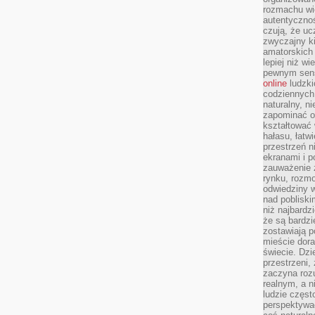
rozmachu wiel
autentycznoś
czują, że u
zwyczajny k
amatorskich 
lepiej niż w
pewnym sensi
online
ludzki
codziennych 
naturalny, 
zapominać o 
kształtować 
hałasu, łatw
przestrzeń n
ekranami i p
zauważenie 
rynku, rozm
odwiedziny w
nad poblisk
niż najbardz
że są bardzi
zostawiają 
mieście dora
świecie. Dzi
przestrzeni,
zaczyna roz
realnym, a n
ludzie częst
perspektywac