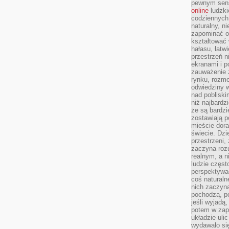
pewnym sensi
online
ludzki
codziennych 
naturalny, 
zapominać o 
kształtować 
hałasu, łatw
przestrzeń n
ekranami i p
zauważenie 
rynku, rozm
odwiedziny w
nad poblisk
niż najbardz
że są bardzi
zostawiają 
mieście dora
świecie. Dzi
przestrzeni,
zaczyna roz
realnym, a n
ludzie częst
perspektywac
coś naturaln
nich zaczyna
pochodzą, po
jeśli wyjadą
potem w zap
układzie uli
wydawało się