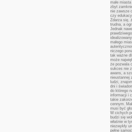
małe miasta
zbyt zamknię
nie zawsze 
czy edukacyj
Zdarza się,
trudna, a og
Jednak nawet
prawdziwego 
idealizowany
małego miast
autentycznoś
niczego pona
tak ważne dl
może najwięk
że pozwala o
sukces nie 
awans, a sz
nieustannej
ludzi, znajo
dni i świado
do którego 
informacji i
takie zakor
cennym. Mał
musi być gło
W cichych p
budzi się wo
właśnie w ty
niezwykły ur
pełne samoc