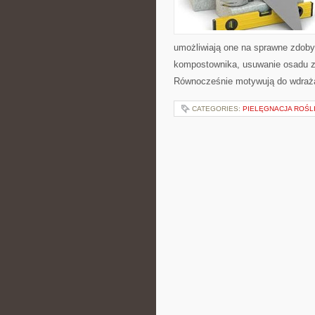
umożliwiają one na sprawne zdoby
kompostownika, usuwanie osadu z 
Równocześnie motywują do wdraża
CATEGORIES:
PIELĘGNACJA ROŚL