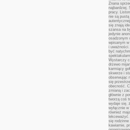
Znana sprzed
najbardziej.
pracy. Listo
nie są pustą
autentycznej
się znają ide
szansa na b
jedynie ano
osadzonym w
wpisanym w p
i uważności.
być natychm
spektakularn
Wystarczy c
drzewo mija
karmiący goł
skwerze i st
obserwując m
się przestrz
obecność. Cz
zmianą i za
głównie z po
tworzą coś t
wydaje się, 
wyłącznie w 
również mają
lekceważyć. 
się rodzinne 
kawiarnie, p
organizowan