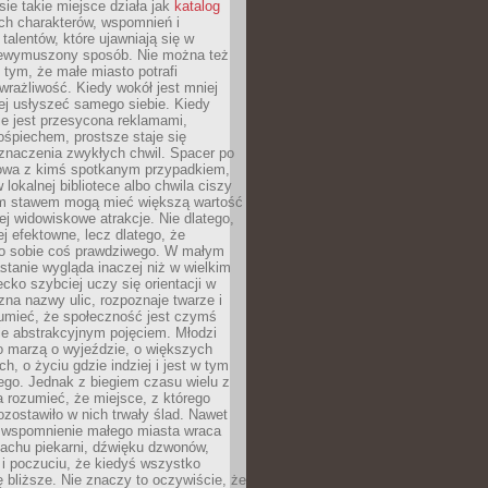
e takie miejsce działa jak
katalog
ch charakterów, wspomnień i
talentów, które ujawniają się w
niewymuszony sposób. Nie można też
tym, że małe miasto potrafi
wrażliwość. Kiedy wokół jest mniej
iej usłyszeć samego siebie. Kiedy
ie jest przesycona reklamami,
ośpiechem, prostsze staje się
znaczenia zwykłych chwil. Spacer po
owa z kimś spotkanym przypadkiem,
 lokalnej bibliotece albo chwila ciszy
im stawem mogą mieć większą wartość
iej widowiskowe atrakcje. Nie dlatego,
ej efektowne, lecz dlatego, że
po sobie coś prawdziwego. W małym
stanie wygląda inaczej niż w wielkim
ecko szybciej uczy się orientacji w
 zna nazwy ulic, rozpoznaje twarze i
umieć, że społeczność jest czymś
ie abstrakcyjnym pojęciem. Młodzi
o marzą o wyjeździe, o większych
h, o życiu gdzie indziej i jest w tym
ego. Jednak z biegiem czasu wielu z
 rozumieć, że miejsce, z którego
zostawiło w nich trwały ślad. Nawet
, wspomnienie małego miasta wraca
achu piekarni, dźwięku dzwonów,
c i poczuciu, że kiedyś wszystko
 bliższe. Nie znaczy to oczywiście, że