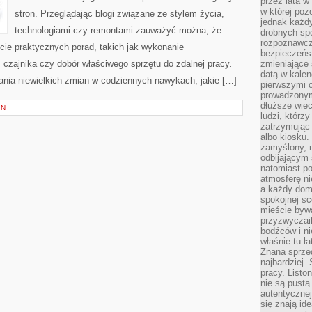
przez lata w
w której pozo
stron. Przeglądając blogi związane ze stylem życia,
jednak każdy
technologiami czy remontami zauważyć można, że
drobnych sp
rozpoznawcz
cie praktycznych porad, takich jak wykonanie
bezpieczeńs
czajnika czy dobór właściwego sprzętu do zdalnej pracy.
zmieniające 
datą w kalen
nia niewielkich zmian w codziennych nawykach, jakie […]
pierwszymi 
prowadzonym
dłuższe wiec
IN
ludzi, którz
zatrzymując 
albo kiosku.
zamyślony, m
odbijającym 
natomiast po
atmosferę ni
a każdy dom
spokojnej s
mieście bywa
przyzwyczail
bodźców i ni
właśnie tu ł
Znana sprzed
najbardziej.
pracy. Listo
nie są pustą
autentycznej
się znają ide