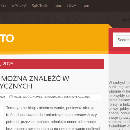
mWig40
Tagi
TOCA
Tagi
bska
Spis Treści
SUB
 TO
a, 2025
Y MOŻNA ZNALEŹĆ W
W cichych p
TYCZNYCH
budzi się wo
właśnie w ty
niezwykły ur
JAKIE
2025
MOŻLIWOŚĆ KOMENTOWANIA
ZOSTAŁA WYŁĄCZONA
pełne samoc
MATERIAŁY
MOŻNA
rolety, a lud
ZNALEŹĆ
Tematyczne blogi zainteresowanie, ponieważ oferują
głowy, jakby
W
BLOGACH
znanej opow
treści dopasowane do konkretnych zainteresowań czy
TEMATYCZNYCH
swoje rytuał
potrzeb, przez co prościej odnaleźć cenne informacje
kamienica i
świadkiem dzi
bez tracenia swojego czasu na przeszukiwanie ogólnych