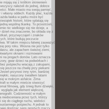
zie mijają się z krótkim skinieniem
 wszyscy należeli do jednej, dobrze
ieści. Małe miasto ma swoją pamięć,
y i własny oddech. Każdy plac, każda
 każda ławka w parku może być
esiątek historii, które splatają się
 jedną wspólną tkankę. To przestrzeń,
rnie nic wielkiego się nie dzieje, a
 dzień ma znaczenie, bo składa się z
otkań, przyzwyczajeń i znaków
ych, które budują poczucie
twa. W takim miejscu łatwiej zauważyć
się pory roku. Wiosna nie jest tylko
darzu, ale zapachem świeżej ziemi,
otwartymi oknami i rozmowami
i na progach domów. Lato oznacza
zory, gwar dzieci na podwórkach i
y bez pośpiechu wracają z zakupami,
się jeszcze na chwilę przy piekarni
 Jesień przynosi inny rytm, bardziej
iękki, nasycony światłem latarni
się w mokrym asfalcie. Zima
trafi w małym mieście stworzyć
emal filmową, gdy śnieg tłumi dźwięki,
 wygląda jak element większej,
cenografii. Codzienność w małym
 niedoceniana przez tych, którzy
i się do ciągłego ruchu, wielości
eustannego pośpiechu. A jednak to
atwiej dostrzec sens prostych rzeczy.