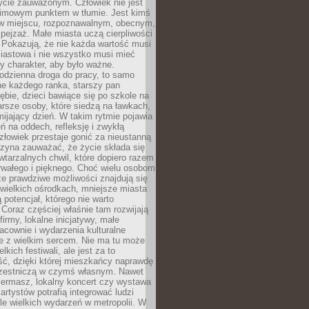
ycie zauważonym. Człowiek nie jest
nimowym punktem w tłumie. Jest kimś
 miejscu, rozpoznawalnym, obecnym,
ejzaż. Małe miasta uczą cierpliwości
 Pokazują, że nie każda wartość musi
iastowa i nie wszystko musi mieć
y charakter, aby było ważne.
odzienna droga do pracy, to samo
ne każdego ranka, starszy pan
ębie, dzieci bawiące się po szkole na
arsze osoby, które siedzą na ławkach,
ijający dzień. W takim rytmie pojawia
eń na oddech, refleksję i zwykłą
łowiek przestaje gonić za nieustanną
czyna zauważać, że życie składa się
wtarzalnych chwil, które dopiero razem
rwałego i pięknego. Choć wielu osobom
że prawdziwe możliwości znajdują się
wielkich ośrodkach, mniejsze miasta
 potencjał, którego nie warto
Coraz częściej właśnie tam rozwijają
firmy, lokalne inicjatywy, małe
racownie i wydarzenia kulturalne
e z wielkim sercem. Nie ma tu może
kich festiwali, ale jest za to
ć, dzięki której mieszkańcy naprawdę
czestniczą w czymś własnym. Nawet
iermasz, lokalny koncert czy wystawa
artystów potrafią integrować ludzi
iele wielkich wydarzeń w metropolii. W