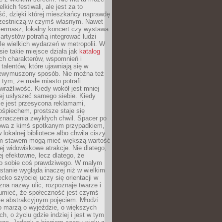
kich festiwali, ale jest za to
ć, dzięki której mieszkańcy naprawdę
czestniczą w czymś własnym. Nawet
iermasz, lokalny koncert czy wystawa
artystów potrafią integrować ludzi
iele wielkich wydarzeń w metropolii. W
e takie miejsce działa jak
katalog
ch charakterów, wspomnień i
talentów, które ujawniają się w
niewymuszony sposób. Nie można też
tym, że małe miasto potrafi
wrażliwość. Kiedy wokół jest mniej
iej usłyszeć samego siebie. Kiedy
ie jest przesycona reklamami,
ośpiechem, prostsze staje się
znaczenia zwykłych chwil. Spacer po
owa z kimś spotkanym przypadkiem,
 lokalnej bibliotece albo chwila ciszy
im stawem mogą mieć większą wartość
iej widowiskowe atrakcje. Nie dlatego,
ej efektowne, lecz dlatego, że
po sobie coś prawdziwego. W małym
stanie wygląda inaczej niż w wielkim
ecko szybciej uczy się orientacji w
 zna nazwy ulic, rozpoznaje twarze i
umieć, że społeczność jest czymś
ie abstrakcyjnym pojęciem. Młodzi
o marzą o wyjeździe, o większych
h, o życiu gdzie indziej i jest w tym