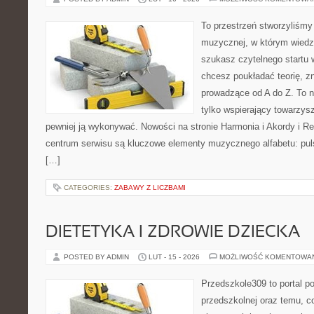
To przestrzeń stworzyliśmy 
muzycznej, w którym wiedza
szukasz czytelnego startu 
chcesz poukładać teorię, z
prowadzące od A do Z. To n
tylko wspierający towarzysz
pewniej ją wykonywać. Nowości na stronie Harmonia i Akordy i Rep
centrum serwisu są kluczowe elementy muzycznego alfabetu: puls
[…]
CATEGORIES:
ZABAWY Z LICZBAMI
DIETETYKA I ZDROWIE DZIECKA
POSTED BY ADMIN
LUT - 15 - 2026
MOŻLIWOŚĆ KOMENTOWA
Przedszkole309 to portal p
przedszkolnej oraz temu, c