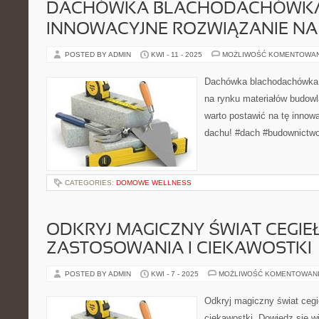
DACHÓWKA BLACHODACHÓWKA
INNOWACYJNE ROZWIĄZANIE NA
POSTED BY ADMIN
KWI - 11 - 2025
MOŻLIWOŚĆ KOMENTOWA
Dachówka blachodachówka t
na rynku materiałów budow
warto postawić na tę innow
dachu! #dach #budownictwo
CATEGORIES:
DOMOWE WELLNESS
ODKRYJ MAGICZNY ŚWIAT CEGIEŁ 
ZASTOSOWANIA I CIEKAWOSTKI
POSTED BY ADMIN
KWI - 7 - 2025
MOŻLIWOŚĆ KOMENTOWAN
Odkryj magiczny świat cegie
ciekawostki. Dowiedz się wię