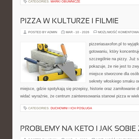
CATEGORIES:
MARKI OBUWNICZE
PIZZA W KULTURZE I FILMIE
POSTED BY ADMIN
MAR - 10 - 2026
MOŻLIWOŚĆ KOMENTOWA
pizzeriasaxofon.pl to wyjąt
gotowaniu, który koncentruj
szczególnie na pizzy. Już 
pokazuje, że nie jest to zw
miejsce stworzone dla osó
sekrety włoskiego smaku od 
miejsce, gdzie spotykają się przepisy, historie oraz zamiłowanie d
widać wyraźnie, że centrum zainteresowania stanowi pizza w wiel
CATEGORIES:
DUCHOWNI I ICH POSŁUGA
PROBLEMY NA KETO I JAK SOBIE 