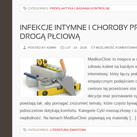
CATEGORIES:
PROFILAKTYKA I BADANIA KONTROLNE
INFEKCJE INTYMNE I CHOROBY 
DROGĄ PŁCIOWĄ
POSTED BY ADMIN
LUT - 18 - 2026
MOŻLIWOŚĆ KOMENTOWA
MediluxClinic to miejsce w 
zdrowiu kobiet na każdym et
internetowy, który łączy pr
empatycznym podejściem d
centrum tej przestrzeni sto
decyzje oraz poznawanie s
powstają tak, aby pomagać zrozumieć tematy, które często bywaj
jednocześnie dotykają komfortu. Kategorie Cykl miesiączkowy i z
niepłodność. Na łamach MediluxClinic pojawiają się materiały […]
CATEGORIES:
LITERATURA ŚWIATOWA