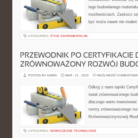
tego budowlanego materiału 
możliwościach. Zaskocz si
być może nawet nie miałeś 
CATEGORIES:
ŻYCIE SAKRAMENTALNE
PRZEWODNIK PO CERTYFIKACIE 
ZRÓWNOWAŻONY ROZWÓJ BUD
POSTED BY ADMIN
MAR - 21 - 2025
MOŻLIWOŚĆ KOMENTOWA
Odkryj z nami tajniki Certy
świat zrównoważonego budo
dlaczego warto inwestować 
normy zrównoważonego rozw
#zrównoważonyrozwój #bud
CATEGORIES:
NOWOCZESNE TECHNOLOGIE