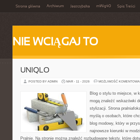
Archiwum
mWig40
Strona główna
Jastrzębska
Spis Treści
NIE WCIĄGAJ TO
UNIQLO
POSTED BY ADMIN
MAR - 11 - 2026
MOŻLIWOŚĆ KOMENTOWA
Blog o stylu to miejsce, w k
mogą znaleźć wskazówki d
stylizacji. Strona pralniafo
myślą o osobach, które chc
blog modowy, który w przy
najnowsze kierunki w modz
Pralnie. Na stronie można znaleźć rozbudowane teksty, które dotyc