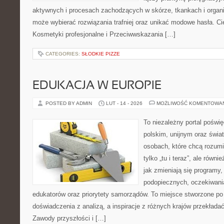
aktywnych i procesach zachodzących w skórze, tkankach i organi
może wybierać rozwiązania trafniej oraz unikać modowe hasła. Ci
Kosmetyki profesjonalne i Przeciwwskazania […]
CATEGORIES:
SŁODKIE PIZZE
EDUKACJA W EUROPIE
POSTED BY ADMIN
LUT - 14 - 2026
MOŻLIWOŚĆ KOMENTOWA
To niezależny portal poświ
polskim, unijnym oraz świ
osobach, które chcą rozumie
tylko „tu i teraz”, ale równ
jak zmieniają się programy,
podopiecznych, oczekiwani
edukatorów oraz priorytety samorządów. To miejsce stworzone po 
doświadczenia z analizą, a inspiracje z różnych krajów przekłada
Zawody przyszłości i […]