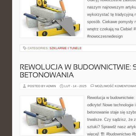
naszym najnowszym artykul
wykorzystać tę tradycyjną
sposób. Ciekawe pomysły n
wnętrz czekają na Ciebie! #
#nowoczesnedesign
CATEGORIES:
SZKLARNIE I TUNELE
REWOLUCJA W BUDOWNICTWIE: 
BETONOWANIA
POSTED BY ADMIN
LUT - 14 - 2025
MOŻLIWOŚĆ KOMENTOWA
Rewolucja w budownictwie:
odkryte! Nowe technologie 
betonowanie staje się szybs
trwalsze. Czy sądzisz, że z
sztuki? Sprawdź nasz artyk
więcej! 🏗️ #budownictwo #