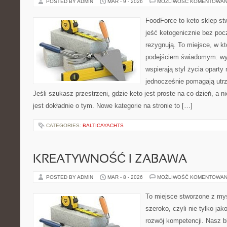
POSTED BY ADMIN
MAR - 9 - 2026
MOŻLIWOŚĆ KOMENTOWAN
FoodForce to keto sklep st
jeść ketogenicznie bez poc
rezygnują. To miejsce, w k
podejściem świadomym: wyb
wspierają styl życia oparty
jednocześnie pomagają utr
Jeśli szukasz przestrzeni, gdzie keto jest proste na co dzień, a ni
jest dokładnie o tym. Nowe kategorie na stronie to […]
CATEGORIES:
BALTICAYACHTS
KREATYWNOŚĆ I ZABAWA
POSTED BY ADMIN
MAR - 8 - 2026
MOŻLIWOŚĆ KOMENTOWAN
To miejsce stworzone z myś
szeroko, czyli nie tylko jak
rozwój kompetencji. Nasz b