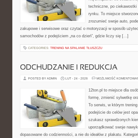
techniczne, po ciekawostki
rynku. To miejsce stworzone
zrozumieć swoje auto, pode
zakupowe i serwisowe oraz czytać o motoryzacji w sposób użytec
samochodów z podejściem „na co dzień”, gdzie liczy się […]
CATEGORIES:
TRENING NA SPALANIE TŁUSZCZU
ODCHUDZANIE I REDUKCJA
POSTED BY ADMIN
LUT - 24 - 2026
MOŻLIWOŚĆ KOMENTOWA
12ton.pl to miejsce dla osó
formę, zmienić sylwetkę ora
To serwis, w którym trening 
podejście do celów jest opa
szukasz sprawdzonych kier
uporządkować swoje nawyki, 
dopasowane do codzienności, a nie do ideałów z plakatu. Kategori