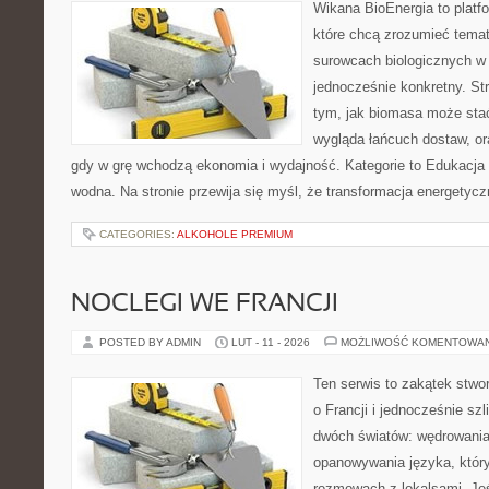
Wikana BioEnergia to platf
które chcą zrozumieć temat 
surowcach biologicznych w
jednocześnie konkretny. St
tym, jak biomasa może stać 
wygląda łańcuch dostaw, o
gdy w grę wchodzą ekonomia i wydajność. Kategorie to Edukacja i
wodna. Na stronie przewija się myśl, że transformacja energetyczn
CATEGORIES:
ALKOHOLE PREMIUM
NOCLEGI WE FRANCJI
POSTED BY ADMIN
LUT - 11 - 2026
MOŻLIWOŚĆ KOMENTOWA
Ten serwis to zakątek stwo
o Francji i jednocześnie szl
dwóch światów: wędrowania
opanowywania języka, który
rozmowach z lokalsami. Jeśl