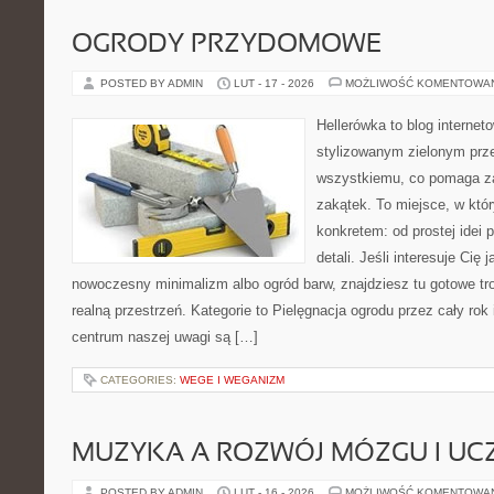
OGRODY PRZYDOMOWE
POSTED BY ADMIN
LUT - 17 - 2026
MOŻLIWOŚĆ KOMENTOWA
Hellerówka to blog interne
stylizowanym zielonym prz
wszystkiemu, co pomaga za
zakątek. To miejsce, w któ
konkretem: od prostej idei p
detali. Jeśli interesuje Cię 
nowoczesny minimalizm albo ogród barw, znajdziesz tu gotowe trop
realną przestrzeń. Kategorie to Pielęgnacja ogrodu przez cały rok
centrum naszej uwagi są […]
CATEGORIES:
WEGE I WEGANIZM
MUZYKA A ROZWÓJ MÓZGU I UCZ
POSTED BY ADMIN
LUT - 16 - 2026
MOŻLIWOŚĆ KOMENTOWA