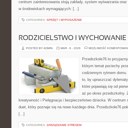
centrum zainteresowania stoją zakłady, system wytwarzania oraz 
w środowiskach wymagających: […]
CATEGORIES:
SPRZĘT I WYPOSAŻENIE
RODZICIELSTWO I WYCHOWANIE
POSTED BY ADMIN
MAR - 6 - 2026
MOŻLIWOŚĆ KOMENTOWAN
Przedszkole76 to przyjazny
którym temat pociechy przen
codziennym rytmem domu. T
to, by upraszczać dylemat
które pojawiają się od pie
aż po okres przedszkolny.
kreatywność i Pielęgnacja i bezpieczeństwo dziecka. W centrum s
duet, który poznaje się na nowo każdego dnia. Przedszkole76 poka
[…]
CATEGORIES:
ZARZĄDZANIE STRESEM