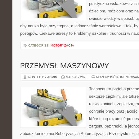
praktyczne wskazówki z na
dzieciom, rodzicom oraz na
świecie wiedzy w sposób u
aby nauka była przystępna, a jednocześnie wartościowa – tak, by
postępów. Ciekawe adresy to Problemy szkolne i trudności w nau
CATEGORIES:
MOTORYZACJA
PRZEMYSŁ MASZYNOWY
POSTED BY ADMIN
MAR - 8 - 2026
MOŻLIWOŚĆ KOMENTOWAN
Techneau to portal o przem
sektorze ciężkim, ale takż
rozwiązaniach, zapleczu, mo
ochronie pracy oraz jakości
które chcą rozumieć proce
żargonu bez treści, a jedno
Zobacz koniecznie Robotyzacja i Automatyzacja Przemysłu i Hutn