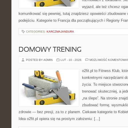
wyjazd, ale też chcesz ogar
komunikować się pewniej, tutaj znajdziesz opowieści zbudowane
podejściu. Kategorie to Francja dla początkujących i Regiony Fran
CATEGORIES:
KARCZMAJANDURA
DOMOWY TRENING
POSTED BY ADMIN
LUT - 10 - 2026
MOŻLIWOŚĆ KOMENTOWA
o2fit.pl to Fitness Klub, kt
konkretnymi narzędziami do
życia. To miejsce stworzon
trenować skuteczniej, a jed
„na ślepo”. Na stronie znaj
zbudować formę, wysmuklić
zdrowie — bez presji, za to z planem. Ciekawe kategorie to Kobiet
Idea o2fit.pl opiera się na prostym założeniu: […]