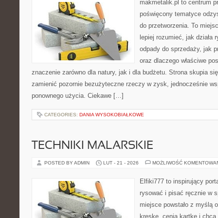
makmetalik.pl to centrum 
poświęcony tematyce odzys
do przetworzenia. To miejsc
lepiej rozumieć, jak działa
odpady do sprzedaży, jak pr
oraz dlaczego właściwe po
znaczenie zarówno dla natury, jak i dla budżetu. Strona skupia si
zamienić pozornie bezużyteczne rzeczy w zysk, jednocześnie ws
ponownego użycia. Ciekawe […]
CATEGORIES:
DANIA WYSOKOBIAŁKOWE
TECHNIKI MALARSKIE
POSTED BY ADMIN
LUT - 21 - 2026
MOŻLIWOŚĆ KOMENTOWA
Elfiki777 to inspirujący por
rysować i pisać ręcznie w 
miejsce powstało z myślą o
kreskę, cenią kartkę i chc