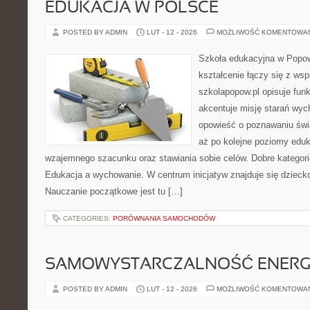
EDUKACJA W POLSCE
POSTED BY ADMIN
LUT - 12 - 2026
MOŻLIWOŚĆ KOMENTOWA
Szkoła edukacyjna w Popow
kształcenie łączy się z wsp
szkolapopow.pl opisuje fun
akcentuje misję starań wyc
opowieść o poznawaniu świa
aż po kolejne poziomy edu
wzajemnego szacunku oraz stawiania sobie celów. Dobre kategorie
Edukacja a wychowanie. W centrum inicjatyw znajduje się dzieck
Nauczanie początkowe jest tu […]
CATEGORIES:
PORÓWNANIA SAMOCHODÓW
SAMOWYSTARCZALNOŚĆ ENERG
POSTED BY ADMIN
LUT - 12 - 2026
MOŻLIWOŚĆ KOMENTOWA