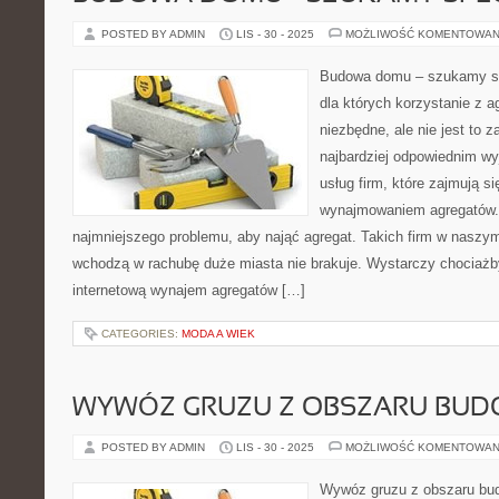
POSTED BY ADMIN
LIS - 30 - 2025
MOŻLIWOŚĆ KOMENTOWAN
Budowa domu – szukamy spe
dla których korzystanie z a
niezbędne, ale nie jest to z
najbardziej odpowiednim wy
usług firm, które zajmują s
wynajmowaniem agregatów.
najmniejszego problemu, aby nająć agregat. Takich firm w naszym 
wchodzą w rachubę duże miasta nie brakuje. Wystarczy chociaż
internetową wynajem agregatów […]
CATEGORIES:
MODA A WIEK
WYWÓZ GRUZU Z OBSZARU BU
POSTED BY ADMIN
LIS - 30 - 2025
MOŻLIWOŚĆ KOMENTOWAN
Wywóz gruzu z obszaru bud