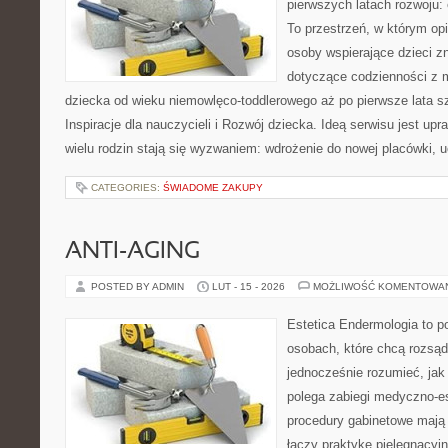
pierwszych latach rozwoju:
To przestrzeń, w którym o
osoby wspierające dzieci z
dotyczące codzienności z 
dziecka od wieku niemowlęco-toddlerowego aż po pierwsze lata s
Inspiracje dla nauczycieli i Rozwój dziecka. Ideą serwisu jest upr
wielu rodzin stają się wyzwaniem: wdrożenie do nowej placówki, 
CATEGORIES:
ŚWIADOME ZAKUPY
ANTI-AGING
POSTED BY ADMIN
LUT - 15 - 2026
MOŻLIWOŚĆ KOMENTOWA
Estetica Endermologia to p
osobach, które chcą rozsąd
jednocześnie rozumieć, jak
polega zabiegi medyczno-es
procedury gabinetowe mają 
łączy praktykę pielęgnacyj