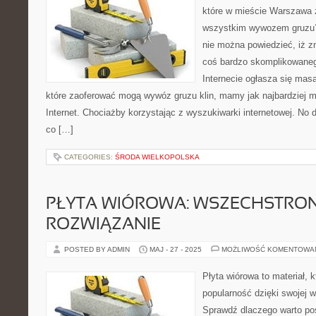
które w mieście Warszawa 
wszystkim wywozem gruzu?
nie można powiedzieć, iż zn
coś bardzo skomplikowanego
Internecie ogłasza się masa
które zaoferować mogą wywóz gruzu klin, mamy jak najbardziej 
Internet. Chociażby korzystając z wyszukiwarki internetowej. No d
co […]
CATEGORIES:
ŚRODA WIELKOPOLSKA
PŁYTA WIÓROWA: WSZECHSTRON
ROZWIĄZANIE
POSTED BY ADMIN
MAJ - 27 - 2025
MOŻLIWOŚĆ KOMENTOWA
Płyta wiórowa to materiał,
popularność dzięki swojej w
Sprawdź dlaczego warto pos