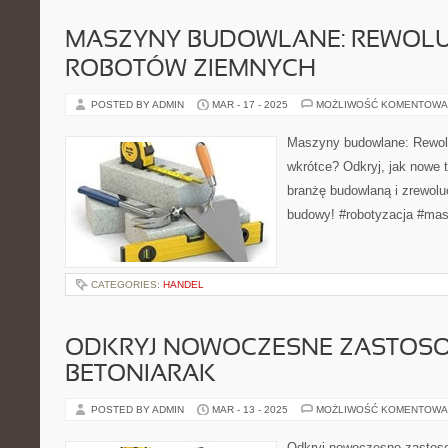
MASZYNY BUDOWLANE: REWOLU
ROBOTÓW ZIEMNYCH
POSTED BY ADMIN
MAR - 17 - 2025
MOŻLIWOŚĆ KOMENTOWA
Maszyny budowlane: Rewol
wkrótce? Odkryj, jak nowe 
branżę budowlaną i zrewolu
budowy! #robotyzacja #mas
CATEGORIES:
HANDEL
ODKRYJ NOWOCZESNE ZASTOS
BETONIARAK
POSTED BY ADMIN
MAR - 13 - 2025
MOŻLIWOŚĆ KOMENTOWA
Odkryj nowoczesne zastoso