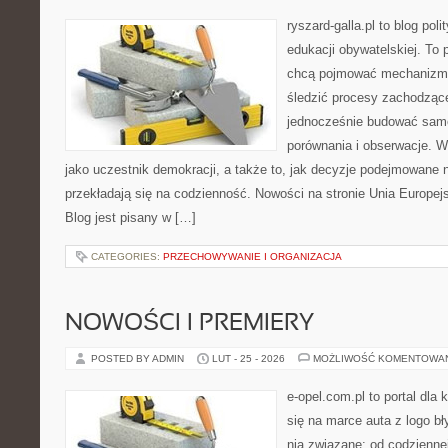
ryszard-galla.pl to blog pol
edukacji obywatelskiej. To 
chcą pojmować mechanizmy
śledzić procesy zachodzące
jednocześnie budować samo
porównania i obserwacje. W
jako uczestnik demokracji, a także to, jak decyzje podejmowane
przekładają się na codzienność. Nowości na stronie Unia Europej
Blog jest pisany w […]
CATEGORIES:
PRZECHOWYWANIE I ORGANIZACJA
NOWOŚCI I PREMIERY
POSTED BY ADMIN
LUT - 25 - 2026
MOŻLIWOŚĆ KOMENTOWA
e-opel.com.pl to portal dla 
się na marce auta z logo b
nią związane: od codziennej