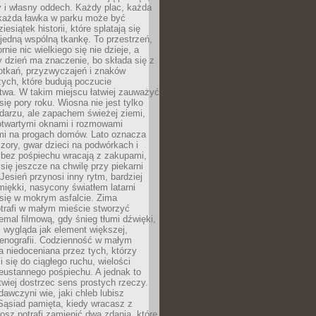
y i własny oddech. Każdy plac, każda
 każda ławka w parku może być
esiątek historii, które splatają się
 jedną wspólną tkankę. To przestrzeń,
rnie nic wielkiego się nie dzieje, a
 dzień ma znaczenie, bo składa się z
otkań, przyzwyczajeń i znaków
ych, które budują poczucie
twa. W takim miejscu łatwiej zauważyć
się pory roku. Wiosna nie jest tylko
darzu, ale zapachem świeżej ziemi,
otwartymi oknami i rozmowami
i na progach domów. Lato oznacza
zory, gwar dzieci na podwórkach i
y bez pośpiechu wracają z zakupami,
się jeszcze na chwilę przy piekarni
 Jesień przynosi inny rytm, bardziej
iękki, nasycony światłem latarni
się w mokrym asfalcie. Zima
trafi w małym mieście stworzyć
emal filmową, gdy śnieg tłumi dźwięki,
 wygląda jak element większej,
cenografii. Codzienność w małym
 niedoceniana przez tych, którzy
i się do ciągłego ruchu, wielości
eustannego pośpiechu. A jednak to
atwiej dostrzec sens prostych rzeczy.
awczyni wie, jaki chleb lubisz
 Sąsiad pamięta, kiedy wracasz z
nosz potrafi zamienić dwa zdania, które