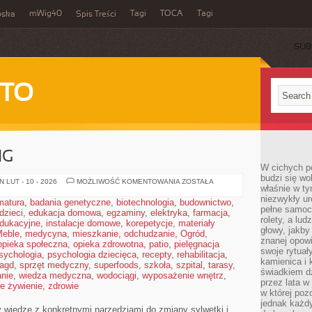
mWig40
Tagi
TOCA
Tagi
bska
Spis Treści
SUB
 TO
NG
W cichych p
budzi się wo
DOMOWY
 LUT - 10 - 2026
MOŻLIWOŚĆ KOMENTOWANIA
ZOSTAŁA
właśnie w ty
TRENING
niezwykły ur
matura
,
badania genetyczne
,
biotechnologia
,
budownictwo
,
pełne samoc
dzieci
,
edukacja domowa
,
egzaminy
,
elektryka
,
farmacja
,
rolety, a lud
edukacyjne
,
instalacje domowe
,
korepetycje
,
materiały
głowy, jakby
eble
,
medycyna
,
mieszkanie
,
odchudzanie
,
Ogród
,
znanej opow
opieka społeczna
,
opieka zdrowotna
,
patio
,
pielęgnacja
swoje rytuał
sychologia
,
psychologia dziecięca
,
recepty
,
rehabilitacja
,
kamienica i
 agd
,
sprzęt medyczny
,
superfoods
,
szkoła
,
szpital
,
tarasy
,
świadkiem dzi
nie
,
wiedza medyczna
,
wodociągi
,
wyposażenie wnętrz
,
przez lata w
e żywienie
,
zdrowie
w której pozo
jednak każdy
czy wiedzę z konkretnymi narzędziami do zmiany sylwetki i