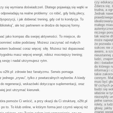
czy edukacyj
Zdarza się,
liczy się wymiana doświadczeń. Dlatego pojawiają się wątki w
trudna, a og
e odpowiadają na realne problemy: co robić, gdy bolą plecy,
Jednak nawet
prawdziwego 
yspozycji, i jak dobierać trening, gdy cel to kondycja. To
idealizowany
małego miast
biblioteką”, ale też partnerem w drodze do lepszej formy.
autentycznoś
niczego pona
tak ważne dl
wać jako kompas dla swojej aktywności. To miejsce, do
może najwięk
ypomnieć sobie podstawy. Możesz zaczynać od małych
że pozwala o
sukces nie 
potem budować coraz więcej: siłę. Możesz też dopasować
awans, a sz
tygodniu masz więcej energii, robisz mocniejszy trening;
nieustannej
ludzi, znajo
ą sesję i nadal utrzymujesz rytm.
dni i świado
do którego 
informacji i
bu o2fit.pl: zdrowie bez fanatyzmu. Serwis pomaga
takie zakor
 z jednego „zrywu”, tylko z powtarzalnych wyborów. A kiedy
cennym. Mał
musi być gło
do regeneracji, wskazówki dotyczące suplementacji, oraz
W cichych p
budzi się wo
iej jest utrzymać kierunek.
właśnie w ty
niezwykły ur
pełne samoc
óra pomoże Ci wrócić, a przy okazji da Ci strukturę, o2fit.pl
rolety, a lud
po to. To klub online, w którym forma jest czymś więcej niż
głowy, jakby
znanej opow