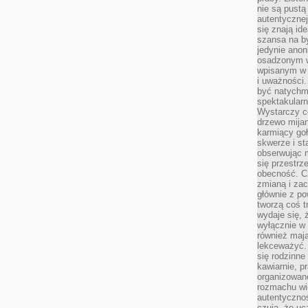
nie są pustą
autentycznej
się znają ide
szansa na b
jedynie ano
osadzonym w
wpisanym w p
i uważności.
być natychm
spektakularn
Wystarczy c
drzewo mija
karmiący goł
skwerze i st
obserwując m
się przestrz
obecność. Cz
zmianą i za
głównie z po
tworzą coś t
wydaje się, 
wyłącznie w 
również mają
lekceważyć. 
się rodzinne 
kawiarnie, p
organizowan
rozmachu wiel
autentycznoś
czują, że u