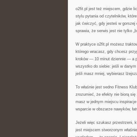
o2fit.pl jest też miejscem, gdzie 
stylu pytania od czytelników, któr
jak ćwiczyć, gdy jesteś w gorszej d
sprawia, że serwis jest nie tylko „
W praktyce o2fit.pl możesz trakto
którego wracasz, gdy chcesz prz
kroków — 10 minut dziennie — a 
wszystko do siebie: jeśli w danym 
jeśli masz mniej, wybierasz lżejsz
To właśnie jest sedno Fitness Klu
zrozumieć, że efekty nie biorą się
masz w jednym miejscu inspiracje 
wsparcie w obszarze nawyków, łatw
Jeżeli więc szukasz przestrzeni, kt
jest miejscem stworzonym właśnie 