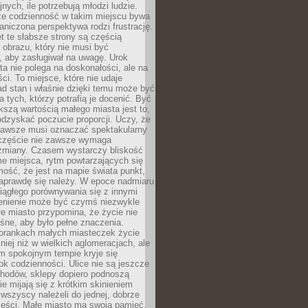
nych, ile potrzebują młodzi ludzie.
 że codzienność w takim miejscu bywa
raniczona perspektywa rodzi frustrację.
 te słabsze strony są częścią
obrazu, który nie musi być
, aby zasługiwał na uwagę. Urok
a nie polega na doskonałości, ale na
ci. To miejsce, które nie udaje
d stan i właśnie dzięki temu może być
a tych, którzy potrafią je docenić. Być
szą wartością małego miasta jest to,
dzyskać poczucie proporcji. Uczy, że
zawsze musi oznaczać spektakularny
częście nie zawsze wymaga
 zmiany. Czasem wystarczy bliskość
me miejsca, rytm powtarzających się
mość, że jest na mapie świata punkt,
naprawdę się należy. W epoce nadmiaru
 ciągłego porównywania się z innymi
zenienie może być czymś niezwykle
e miasto przypomina, że życie nie
śne, aby było pełne znaczenia.
orankach małych miasteczek życie
lniej niż w wielkich aglomeracjach, ale
m spokojnym tempie kryje się
ok codzienności. Ulice nie są jeszcze
hodów, sklepy dopiero podnoszą
zie mijają się z krótkim skinieniem
 wszyscy należeli do jednej, dobrze
ieści. Małe miasto ma swoją pamięć,