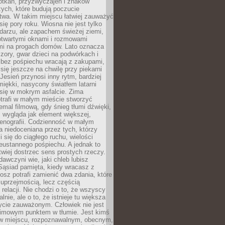
otkań, przyzwyczajeń i znaków
ych, które budują poczucie
twa. W takim miejscu łatwiej zauważyć
się pory roku. Wiosna nie jest tylko
darzu, ale zapachem świeżej ziemi,
otwartymi oknami i rozmowami
i na progach domów. Lato oznacza
zory, gwar dzieci na podwórkach i
y bez pośpiechu wracają z zakupami,
się jeszcze na chwilę przy piekarni
 Jesień przynosi inny rytm, bardziej
iękki, nasycony światłem latarni
się w mokrym asfalcie. Zima
trafi w małym mieście stworzyć
emal filmową, gdy śnieg tłumi dźwięki,
 wygląda jak element większej,
cenografii. Codzienność w małym
 niedoceniana przez tych, którzy
i się do ciągłego ruchu, wielości
eustannego pośpiechu. A jednak to
atwiej dostrzec sens prostych rzeczy.
awczyni wie, jaki chleb lubisz
 Sąsiad pamięta, kiedy wracasz z
nosz potrafi zamienić dwa zdania, które
 uprzejmością, lecz częścią
 relacji. Nie chodzi o to, że wszyscy
alnie, ale o to, że istnieje tu większa
ycie zauważonym. Człowiek nie jest
nimowym punktem w tłumie. Jest kimś
 miejscu, rozpoznawalnym, obecnym,