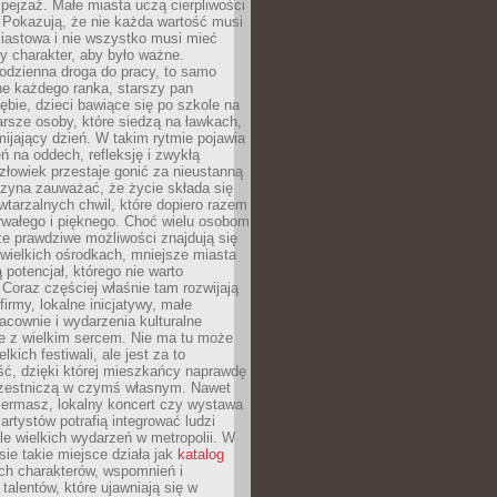
ejzaż. Małe miasta uczą cierpliwości
 Pokazują, że nie każda wartość musi
iastowa i nie wszystko musi mieć
y charakter, aby było ważne.
odzienna droga do pracy, to samo
ne każdego ranka, starszy pan
ębie, dzieci bawiące się po szkole na
arsze osoby, które siedzą na ławkach,
ijający dzień. W takim rytmie pojawia
eń na oddech, refleksję i zwykłą
łowiek przestaje gonić za nieustanną
czyna zauważać, że życie składa się
wtarzalnych chwil, które dopiero razem
rwałego i pięknego. Choć wielu osobom
że prawdziwe możliwości znajdują się
wielkich ośrodkach, mniejsze miasta
 potencjał, którego nie warto
Coraz częściej właśnie tam rozwijają
firmy, lokalne inicjatywy, małe
racownie i wydarzenia kulturalne
e z wielkim sercem. Nie ma tu może
kich festiwali, ale jest za to
ć, dzięki której mieszkańcy naprawdę
czestniczą w czymś własnym. Nawet
iermasz, lokalny koncert czy wystawa
artystów potrafią integrować ludzi
iele wielkich wydarzeń w metropolii. W
e takie miejsce działa jak
katalog
ch charakterów, wspomnień i
talentów, które ujawniają się w