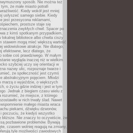
niewymuszony sposób. Nie można też
tym, że małe miasto potrafi
wrażliwość. Kiedy wokół jest mniej
iej usłyszeć samego siebie. Kiedy
ie jest przesycona reklamami,
ośpiechem, prostsze staje się
znaczenia zwykłych chwil. Spacer po
owa z kimś spotkanym przypadkiem,
 lokalnej bibliotece albo chwila ciszy
im stawem mogą mieć większą wartość
iej widowiskowe atrakcje. Nie dlatego,
ej efektowne, lecz dlatego, że
po sobie coś prawdziwego. W małym
stanie wygląda inaczej niż w wielkim
ecko szybciej uczy się orientacji w
 zna nazwy ulic, rozpoznaje twarze i
umieć, że społeczność jest czymś
ie abstrakcyjnym pojęciem. Młodzi
o marzą o wyjeździe, o większych
h, o życiu gdzie indziej i jest w tym
ego. Jednak z biegiem czasu wielu z
 rozumieć, że miejsce, z którego
zostawiło w nich trwały ślad. Nawet
, wspomnienie małego miasta wraca
achu piekarni, dźwięku dzwonów,
c i poczuciu, że kiedyś wszystko
 bliższe. Nie znaczy to oczywiście, że
 są pozbawione problemów. Bywają
te, czasem wolniej reagują na zmiany,
oferują tyle możliwości zawodowych