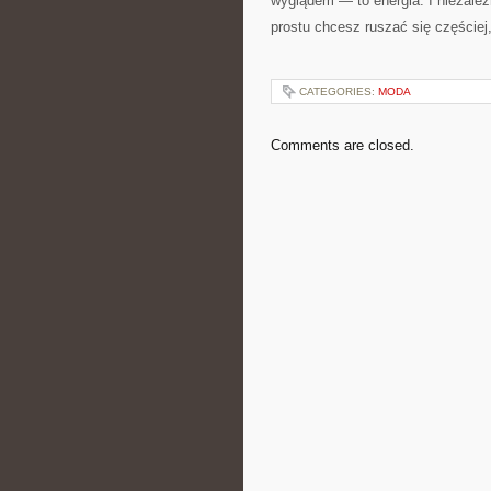
wyglądem — to energia. I niezale
prostu chcesz ruszać się częściej, 
CATEGORIES:
MODA
Comments are closed.