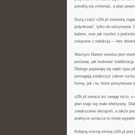
potrafią się zmieniać, a plan powi
Dużą część o2fit.pl stanowią zagad
jedynkowe”, tylko do utrzymania. 
balans, oraz jak myśleć o jedzeniu
związane z redukcją — bez obietn
Ważnym filarem serwisu jest równie
postawę, jak budować stabilizację
Dlatego pojawiają się wątki typu pi
pomagają zwiększyć zakres ruchu.
formę, jak i te, które priorytetowo 
o2fit.pl zwraca też uwagę na to, 
plan staje się mało efektywny. Dl
zwiększania obciążeń, a także pod
praktyce oznacza to mniej wypaleni
Kolejną mocną stroną o2fit.pl jes