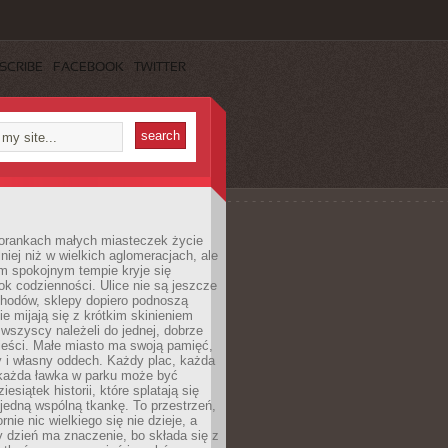
SCRIBE
FACEBOOK
TWITTER
orankach małych miasteczek życie
lniej niż w wielkich aglomeracjach, ale
m spokojnym tempie kryje się
ok codzienności. Ulice nie są jeszcze
hodów, sklepy dopiero podnoszą
zie mijają się z krótkim skinieniem
 wszyscy należeli do jednej, dobrze
ieści. Małe miasto ma swoją pamięć,
y i własny oddech. Każdy plac, każda
 każda ławka w parku może być
esiątek historii, które splatają się
 jedną wspólną tkankę. To przestrzeń,
rnie nic wielkiego się nie dzieje, a
 dzień ma znaczenie, bo składa się z