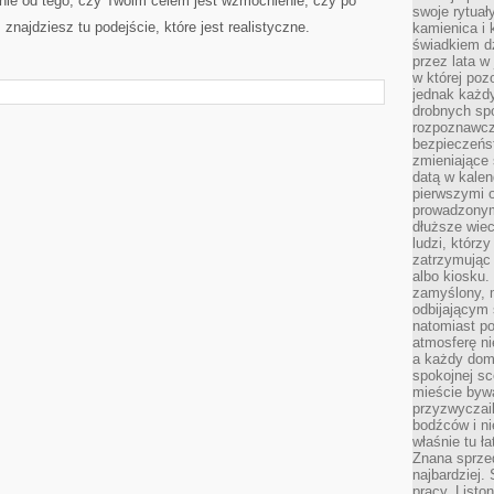
żnie od tego, czy Twoim celem jest wzmocnienie, czy po
swoje rytuał
znajdziesz tu podejście, które jest realistyczne.
kamienica i
świadkiem dzi
przez lata w
w której pozo
jednak każdy
drobnych sp
rozpoznawcz
bezpieczeńs
zmieniające 
datą w kalen
pierwszymi 
prowadzonym
dłuższe wiec
ludzi, którz
zatrzymując 
albo kiosku.
zamyślony, m
odbijającym 
natomiast po
atmosferę ni
a każdy dom
spokojnej s
mieście bywa
przyzwyczail
bodźców i ni
właśnie tu ł
Znana sprzed
najbardziej.
pracy. Listo