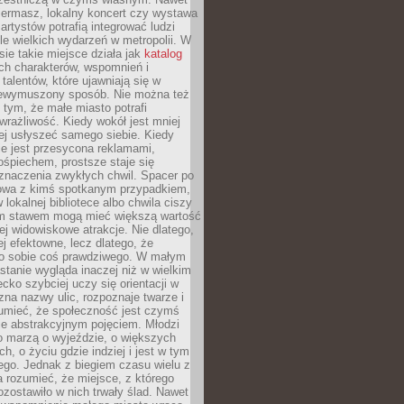
iermasz, lokalny koncert czy wystawa
artystów potrafią integrować ludzi
iele wielkich wydarzeń w metropolii. W
e takie miejsce działa jak
katalog
ch charakterów, wspomnień i
talentów, które ujawniają się w
niewymuszony sposób. Nie można też
tym, że małe miasto potrafi
wrażliwość. Kiedy wokół jest mniej
iej usłyszeć samego siebie. Kiedy
ie jest przesycona reklamami,
ośpiechem, prostsze staje się
znaczenia zwykłych chwil. Spacer po
owa z kimś spotkanym przypadkiem,
 lokalnej bibliotece albo chwila ciszy
im stawem mogą mieć większą wartość
iej widowiskowe atrakcje. Nie dlatego,
ej efektowne, lecz dlatego, że
po sobie coś prawdziwego. W małym
stanie wygląda inaczej niż w wielkim
ecko szybciej uczy się orientacji w
 zna nazwy ulic, rozpoznaje twarze i
umieć, że społeczność jest czymś
ie abstrakcyjnym pojęciem. Młodzi
o marzą o wyjeździe, o większych
h, o życiu gdzie indziej i jest w tym
ego. Jednak z biegiem czasu wielu z
 rozumieć, że miejsce, z którego
zostawiło w nich trwały ślad. Nawet