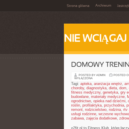
Archiwum
Strona główna
Jastrzę
NIE WCIĄGAJ
DOMOWY TRENI
POSTED BY ADMIN
POSTED ON
WYŁĄCZONA
Tagi:
apteka
,
aranżacja wnętrz
,
ar
choroby
,
diagnostyka
,
dieta
,
dom
,
fitness medyczny
,
genetyka
,
gry 
budowlane
,
materiały medyczne
,
M
ogrodnictwo
,
opieka nad dziećmi
,
roślin
,
profilaktyka
,
przychodnia
,
p
remont
,
rodzicielstwo
,
rodzina
,
rtv
usługi rodzinne
,
wczesne wychowa
zabawa
,
zajęcia dodatkowe
,
zdrow
o2fit.pl to Fitness Klub, które łą