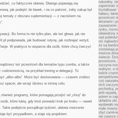
naturalny, 
edzieć, co faktycznie ułatwia. Dlatego pojawiają się
zapominać o 
ową, jak podejść do ławek, i na co patrzeć, żeby zakup był
kształtować 
hałasu, łatw
się tematy z obszaru suplementacji — z naciskiem na
przestrzeń n
ekranami i p
y”.
zauważenie 
rynku, rozm
odwiedziny w
ywacji. Bo forma to nie tylko plan, ale też głowa: jak nie
nad poblisk
it.pl podpowiada, jak budować rutynę, jak rozbrajać wstyd,
niż najbardz
że są bardzi
 Twoje. W praktyce to wsparcie dla osób, które chcą ćwiczyć
zostawiają 
mieście dora
świecie. Dzi
przestrzeni,
 znajdziesz też przestrzeń dla tematów typu zumba, a także
zaczyna roz
realnym, a n
codziennością, na przykład trening w delegacji. To
ludzie częst
perspektywac
 być „albo–albo”. Może być dostosowana — czasem zrobisz
coś naturaln
z spacer, ale wciąż idziesz w stronę celu.
nich zaczyna
pochodzą, po
jeśli wyjadą
 również programy, które pomagają przejść od „chcę” do
potem w zap
układzie uli
a osób, które lubią, gdy ktoś prowadzi krok po kroku — nawet
wydawało się
. Takie podejście porządkuje tydzień, ułatwia mierzenie
małe miasta
zbyt zamknię
staje być przypadkiem, a staje się projektem.
nie zawsze 