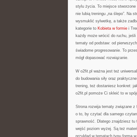
stylu życia. To miejsce stworzone
nie lubią treningu „na ślepo”. Na 
wysmuklić sylwetkę, a także zadb
kategorie to
Kobieta w formie
i Tre
każdy może wrócić do ruchu, jeśli
tematy od podstaw: od pierwszych
świadome progresowanie. To przest
mógł dopasować rozwiązanie.
W o2fit.pl ważna jest też uniwersal
do budowania siły oraz praktyczne
trening, też dostaniesz konkret: ja
o2fit.pl pomoże Ci skleić to w spój
Strona rozwija tematy związane z f
o to, by czytać dla samego czytan
sprawność. Dlatego znajdziesz tu t
wejść poziom wyżej. Są też materi
przykład w tematach typu forma w