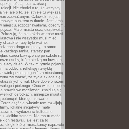
 uprzejmością, lecz częścią
 relacji. Nie chodzi o to, że wszyscy
alnie, ale o to, że istnieje tu większa
ycie zauważonym. Człowiek nie jest
nimowym punktem w tłumie. Jest kimś
 miejscu, rozpoznawalnym, obecnym,
ejzaż. Małe miasta uczą cierpliwości
 Pokazują, że nie każda wartość musi
iastowa i nie wszystko musi mieć
y charakter, aby było ważne.
odzienna droga do pracy, to samo
ne każdego ranka, starszy pan
ębie, dzieci bawiące się po szkole na
arsze osoby, które siedzą na ławkach,
ijający dzień. W takim rytmie pojawia
eń na oddech, refleksję i zwykłą
łowiek przestaje gonić za nieustanną
czyna zauważać, że życie składa się
wtarzalnych chwil, które dopiero razem
rwałego i pięknego. Choć wielu osobom
że prawdziwe możliwości znajdują się
wielkich ośrodkach, mniejsze miasta
 potencjał, którego nie warto
Coraz częściej właśnie tam rozwijają
firmy, lokalne inicjatywy, małe
racownie i wydarzenia kulturalne
e z wielkim sercem. Nie ma tu może
kich festiwali, ale jest za to
ć, dzięki której mieszkańcy naprawdę
czestniczą w czymś własnym. Nawet