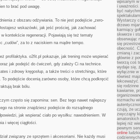
wpisanym w p
i uważności.
nien to brać pod uwagę.
być natychm
spektakularn
nienia z obszaru odżywiania. To nie jest podejście „zero-
Wystarczy c
drzewo mija
Dostajesz wskazówki, jak jeść prościej, jak zachować
karmiący goł
skwerze i st
 w kontekście regeneracji. Pojawiają się też tematy
obserwując m
ic „cudów”, za to z naciskiem na mądre tempo.
się przestrz
obecność. Cz
zmianą i za
ż profilaktyka. o2fit.pl pokazuje, jak trening może wspierać
głównie z po
tworzą coś t
 oraz jak podejść do ćwiczeń, gdy zależy Ci na technice.
wydaje się, 
lates i zdrowy kręgosłup, a także treści o stretchingu, które
wyłącznie w 
również mają
 To podejście docenią zarówno osoby, które chcą podkręcić
lekceważyć. 
się rodzinne 
traktują brak bólu.
kawiarnie, p
organizowan
rozmachu wiel
o czym często się zapomina: sen. Bez tego nawet najlepszy
autentycznoś
atego na stronie znajdziesz podejście do rozsądnego
czują, że u
zwyczajny k
powiedzi, jak wspierać ciało po wysiłku: nawodnieniem. W
amatorskich 
a i więcej ciągłości.
lepiej niż w
pewnym sensi
online
ludzki
t dział związany ze sprzętem i akcesoriami. Nie każdy musi
codziennych 