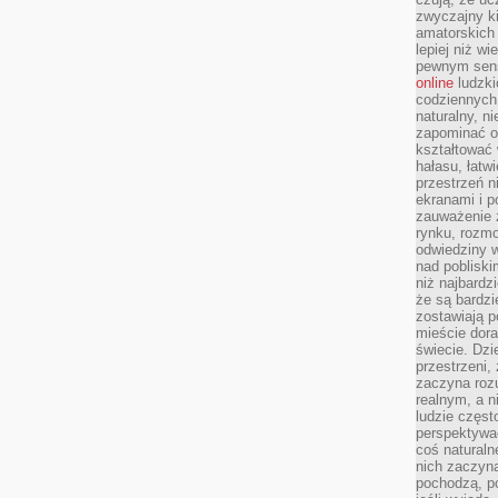
zwyczajny k
amatorskich 
lepiej niż w
pewnym sensi
online
ludzki
codziennych 
naturalny, 
zapominać o 
kształtować 
hałasu, łatw
przestrzeń n
ekranami i p
zauważenie 
rynku, rozm
odwiedziny w
nad poblisk
niż najbardz
że są bardzi
zostawiają 
mieście dora
świecie. Dzi
przestrzeni,
zaczyna roz
realnym, a n
ludzie częst
perspektywac
coś naturaln
nich zaczyna
pochodzą, po