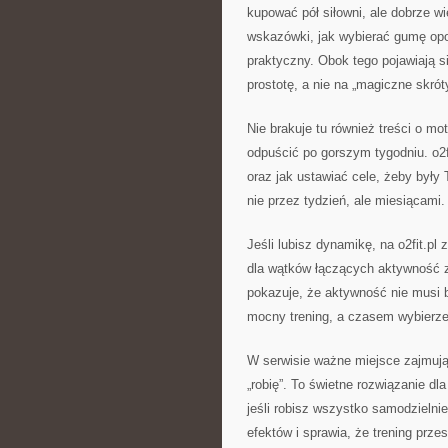
kupować pół siłowni, ale dobrze wi
wskazówki, jak wybierać gumę opor
praktyczny. Obok tego pojawiają 
prostotę, a nie na „magiczne skrót
Nie brakuje tu również treści o mot
odpuścić po gorszym tygodniu. o2f
oraz jak ustawiać cele, żeby były
nie przez tydzień, ale miesiącami.
Jeśli lubisz dynamikę, na o2fit.pl
dla wątków łączących aktywność z 
pokazuje, że aktywność nie musi
mocny trening, a czasem wybierzes
W serwisie ważne miejsce zajmują
„robię”. To świetne rozwiązanie dl
jeśli robisz wszystko samodzielnie
efektów i sprawia, że trening prze