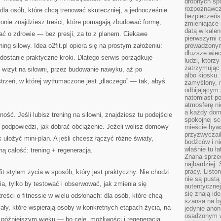
drobnych sp
rozpoznawcz
 dla osób, które chcą trenować skuteczniej, a jednocześnie
bezpieczeńs
stronie znajdziesz treści, które pomagają zbudować formę,
zmieniające 
datą w kalen
ać o zdrowie — bez presji, za to z planem. Ciekawe
pierwszymi 
ning siłowy. Idea o2fit.pl opiera się na prostym założeniu:
prowadzonym
dłuższe wiec
 dostanie praktyczne kroki. Dlatego serwis porządkuje
ludzi, którz
zatrzymując 
 wizyt na siłowni, przez budowanie nawyku, aż po
albo kiosku.
rzeń, w której wytłumaczone jest „dlaczego” — tak, abyś
zamyślony, m
odbijającym 
natomiast po
atmosferę ni
a każdy dom
ność. Jeśli lubisz trening na siłowni, znajdziesz tu podejście
spokojnej s
 podpowiedzi, jak dobrać obciążenie. Jeżeli wolisz domowy
mieście bywa
przyzwyczail
k ułożyć mini-plan. A jeśli chcesz łączyć różne światy,
bodźców i ni
właśnie tu ł
ną całość: trening + regeneracja.
Znana sprzed
najbardziej.
pracy. Listo
it stylem życia w sposób, który jest praktyczny. Nie chodzi
nie są pustą
ia, tylko by testować i obserwować, jak zmienia się
autentycznej
się znają ide
reści o fitnessie w wielu odsłonach: dla osób, które chcą
szansa na b
ały, które wspierają osoby w konkretnych etapach życia, na
jedynie ano
osadzonym w
 późniejszym wieku — bo cele, możliwości i regeneracja