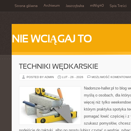
Archiwum
mWig40
Strona główna
Jastrzębska
Spis Treści
NIE WCIĄGAJ TO
TECHNIKI WĘDKARSKIE
POSTED BY ADMIN
LUT - 26 - 2026
MOŻLIWOŚĆ KOMENTOWA
Nadorsze-haller.pl to blog w
myślą o osobach, dla któr
więcej niż tylko weekendo
którym praktyka spotyka te
pomagać łowić częściej i z 
szukasz pomysłów, chcesz
podejście do taktyki, albo po prostu lubisz czytać o wodzie, rybac