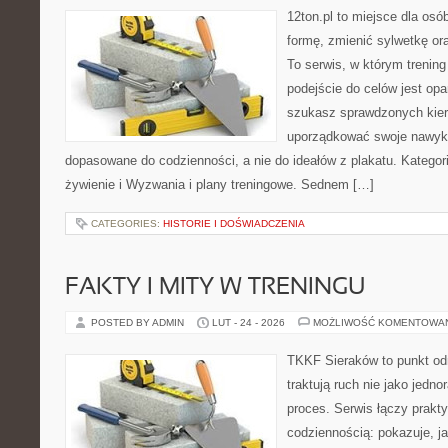
12ton.pl to miejsce dla osó
formę, zmienić sylwetkę ora
To serwis, w którym trening 
podejście do celów jest opa
szukasz sprawdzonych kier
uporządkować swoje nawyki, 
dopasowane do codzienności, a nie do ideałów z plakatu. Kategori
żywienie i Wyzwania i plany treningowe. Sednem […]
CATEGORIES:
HISTORIE I DOŚWIADCZENIA
FAKTY I MITY W TRENINGU
POSTED BY ADMIN
LUT - 24 - 2026
MOŻLIWOŚĆ KOMENTOWA
TKKF Sieraków to punkt odn
traktują ruch nie jako jedno
proces. Serwis łączy prakt
codziennością: pokazuje, j