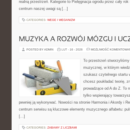
realną przestrzeń. Kategorie to Pielęgnacja ogrodu przez cały rok
centrum naszej uwagi są […]
CATEGORIES:
WEGE I WEGANIZM
MUZYKA A ROZWÓJ MÓZGU I UCZ
POSTED BY ADMIN
LUT - 16 - 2026
MOŻLIWOŚĆ KOMENTOWA
To przestrzeń stworzyliśmy 
muzycznej, w którym wiedza
szukasz czytelnego startu 
chcesz poukładać teorię, z
prowadzące od A do Z. To n
tylko wspierający towarzysz
pewniej ją wykonywać. Nowości na stronie Harmonia i Akordy i Rep
centrum serwisu są kluczowe elementy muzycznego alfabetu: puls
[…]
CATEGORIES:
ZABAWY Z LICZBAMI