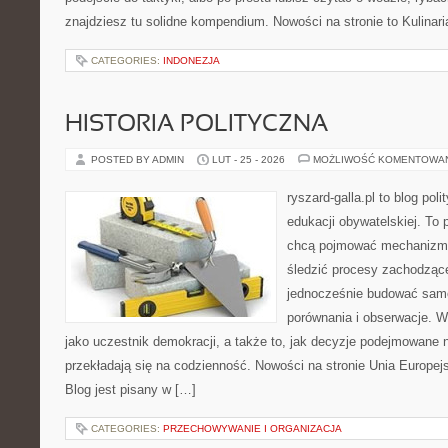
znajdziesz tu solidne kompendium. Nowości na stronie to Kulinaria
CATEGORIES:
INDONEZJA
HISTORIA POLITYCZNA
POSTED BY ADMIN
LUT - 25 - 2026
MOŻLIWOŚĆ KOMENTOWA
ryszard-galla.pl to blog pol
edukacji obywatelskiej. To 
chcą pojmować mechanizmy
śledzić procesy zachodzące
jednocześnie budować samo
porównania i obserwacje. W
jako uczestnik demokracji, a także to, jak decyzje podejmowane
przekładają się na codzienność. Nowości na stronie Unia Europej
Blog jest pisany w […]
CATEGORIES:
PRZECHOWYWANIE I ORGANIZACJA