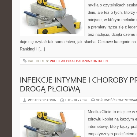
myślą o czytelnikach szuk
dniu, ale też o tych, którz
miejsce, w którym melodie 
a premiery łączą się z leg
bez nadęcia, dzięki czemu m
daje się czytać tak samo łatwo, jak słucha. Ciekawe kategorie na
Rankingi i […]
CATEGORIES:
PROFILAKTYKA I BADANIA KONTROLNE
INFEKCJE INTYMNE I CHOROBY 
DROGĄ PŁCIOWĄ
POSTED BY ADMIN
LUT - 18 - 2026
MOŻLIWOŚĆ KOMENTOWA
MediluxClinic to miejsce w 
zdrowiu kobiet na każdym et
internetowy, który łączy pr
empatycznym podejściem d