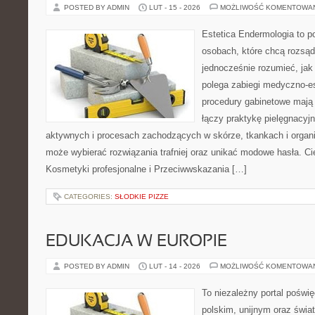
POSTED BY ADMIN
LUT - 15 - 2026
MOŻLIWOŚĆ KOMENTOWA
Estetica Endermologia to p
osobach, które chcą rozsąd
jednocześnie rozumieć, jak
polega zabiegi medyczno-es
procedury gabinetowe mają 
łączy praktykę pielęgnacyj
aktywnych i procesach zachodzących w skórze, tkankach i organi
może wybierać rozwiązania trafniej oraz unikać modowe hasła. Ci
Kosmetyki profesjonalne i Przeciwwskazania […]
CATEGORIES:
SŁODKIE PIZZE
EDUKACJA W EUROPIE
POSTED BY ADMIN
LUT - 14 - 2026
MOŻLIWOŚĆ KOMENTOWA
To niezależny portal poświ
polskim, unijnym oraz świ