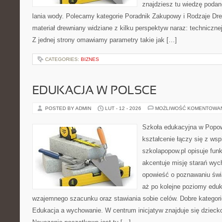
znajdziesz tu wiedzę poda
lania wody. Polecamy kategorie Poradnik Zakupowy i Rodzaje Dr
materiał drewniany widziane z kilku perspektyw naraz: technicznej
Z jednej strony omawiamy parametry takie jak […]
CATEGORIES:
BIZNES
EDUKACJA W POLSCE
POSTED BY ADMIN
LUT - 12 - 2026
MOŻLIWOŚĆ KOMENTOWA
Szkoła edukacyjna w Popow
kształcenie łączy się z wsp
szkolapopow.pl opisuje fun
akcentuje misję starań wyc
opowieść o poznawaniu świa
aż po kolejne poziomy edu
wzajemnego szacunku oraz stawiania sobie celów. Dobre kategorie
Edukacja a wychowanie. W centrum inicjatyw znajduje się dzieck