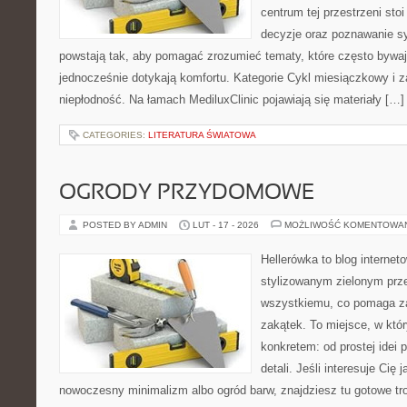
centrum tej przestrzeni sto
decyzje oraz poznawanie s
powstają tak, aby pomagać zrozumieć tematy, które często bywaj
jednocześnie dotykają komfortu. Kategorie Cykl miesiączkowy i z
niepłodność. Na łamach MediluxClinic pojawiają się materiały […]
CATEGORIES:
LITERATURA ŚWIATOWA
OGRODY PRZYDOMOWE
POSTED BY ADMIN
LUT - 17 - 2026
MOŻLIWOŚĆ KOMENTOWA
Hellerówka to blog interne
stylizowanym zielonym prz
wszystkiemu, co pomaga za
zakątek. To miejsce, w któ
konkretem: od prostej idei p
detali. Jeśli interesuje Cię 
nowoczesny minimalizm albo ogród barw, znajdziesz tu gotowe trop