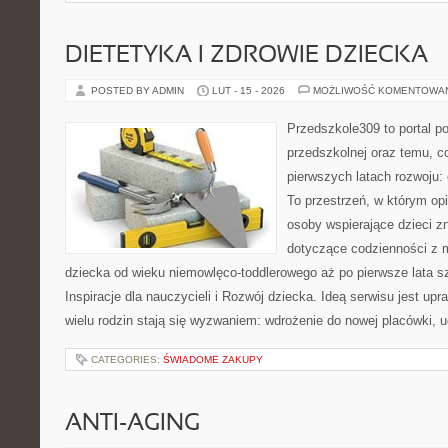
DIETETYKA I ZDROWIE DZIECKA
POSTED BY ADMIN
LUT - 15 - 2026
MOŻLIWOŚĆ KOMENTOWA
Przedszkole309 to portal p
przedszkolnej oraz temu, c
pierwszych latach rozwoju:
To przestrzeń, w którym o
osoby wspierające dzieci z
dotyczące codzienności z 
dziecka od wieku niemowlęco-toddlerowego aż po pierwsze lata s
Inspiracje dla nauczycieli i Rozwój dziecka. Ideą serwisu jest upr
wielu rodzin stają się wyzwaniem: wdrożenie do nowej placówki, 
CATEGORIES:
ŚWIADOME ZAKUPY
ANTI-AGING