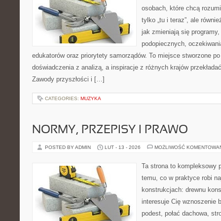
osobach, które chcą rozumie
tylko „tu i teraz”, ale równ
jak zmieniają się programy,
podopiecznych, oczekiwani
edukatorów oraz priorytety samorządów. To miejsce stworzone po 
doświadczenia z analizą, a inspiracje z różnych krajów przekłada
Zawody przyszłości i […]
CATEGORIES:
MUZYKA
NORMY, PRZEPISY I PRAWO
POSTED BY ADMIN
LUT - 13 - 2026
MOŻLIWOŚĆ KOMENTOWA
Ta strona to kompleksowy p
temu, co w praktyce robi n
konstrukcjach: drewnu kons
interesuje Cię wznoszenie 
podest, połać dachowa, stro