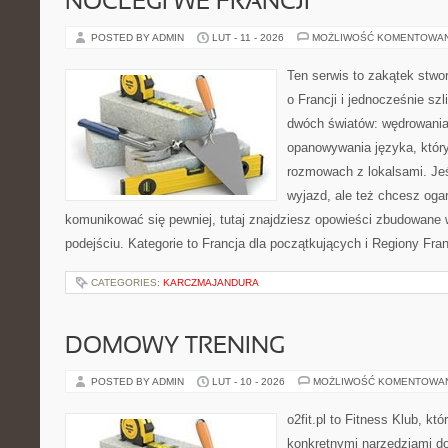
NOCLEGI WE FRANCJI
POSTED BY ADMIN
LUT - 11 - 2026
MOŻLIWOŚĆ KOMENTOWA
Ten serwis to zakątek stwo
o Francji i jednocześnie szl
dwóch światów: wędrowania
opanowywania języka, który
rozmowach z lokalsami. Jeśl
wyjazd, ale też chcesz ogar
komunikować się pewniej, tutaj znajdziesz opowieści zbudowane
podejściu. Kategorie to Francja dla początkujących i Regiony Fran
CATEGORIES:
KARCZMAJANDURA
DOMOWY TRENING
POSTED BY ADMIN
LUT - 10 - 2026
MOŻLIWOŚĆ KOMENTOWA
o2fit.pl to Fitness Klub, kt
konkretnymi narzędziami do