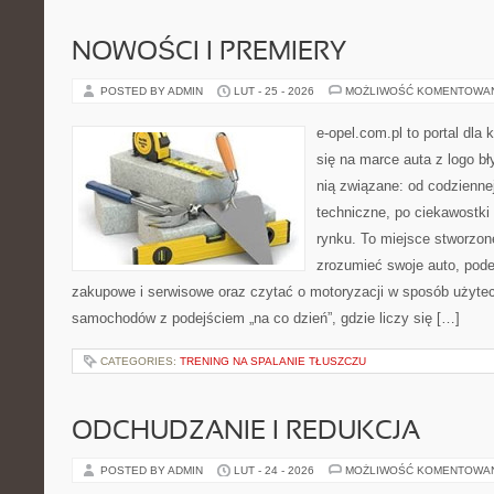
NOWOŚCI I PREMIERY
POSTED BY ADMIN
LUT - 25 - 2026
MOŻLIWOŚĆ KOMENTOWA
e-opel.com.pl to portal dla 
się na marce auta z logo b
nią związane: od codziennej
techniczne, po ciekawostki
rynku. To miejsce stworzone
zrozumieć swoje auto, pode
zakupowe i serwisowe oraz czytać o motoryzacji w sposób użytec
samochodów z podejściem „na co dzień”, gdzie liczy się […]
CATEGORIES:
TRENING NA SPALANIE TŁUSZCZU
ODCHUDZANIE I REDUKCJA
POSTED BY ADMIN
LUT - 24 - 2026
MOŻLIWOŚĆ KOMENTOWA