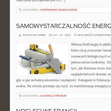
Nauczanie początkowe jest tu […]
CATEGORIES:
PORÓWNANIA SAMOCHODÓW
SAMOWYSTARCZALNOŚĆ ENERG
POSTED BY ADMIN
LUT - 12 - 2026
MOŻLIWOŚĆ KOMENTOWA
Wikana BioEnergia to platf
które chcą zrozumieć temat 
surowcach biologicznych w
jednocześnie konkretny. St
tym, jak biomasa może stać 
wygląda łańcuch dostaw, o
gdy w grę wchodzą ekonomia i wydajność. Kategorie to Edukacja i
wodna. Na stronie przewija się myśl, że transformacja energetyczn
CATEGORIES:
ALKOHOLE PREMIUM