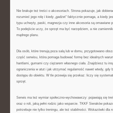
Nie brakuje też treści o akcesoriach. Strona pokazuje, jak dobiera
rozumieć jego rolę i kiedy „gadżet” faktycznie pomaga, a kiedy je
typu uchwyty, paski, magnezja czy inne akcesoria są omawiane 
To podejście uczy, że sprzęt ma być narzędziem, a nie zamienniki
mądrego planu.
Dla osób, które trenują poza salą lub w domu, przygotowano obs
część serwisu, która pomaga budować formę bez idealnych warun
hantlami, gumami czy ciężarem własnego ciała. Znajdziesz tu insp
ograniczenia w atut i jak utrzymać regularność nawet wtedy, gdy 
dostępu do obiektu. W tle przewija się przekaz: liczy się systema
sprzęt.
Serwis ma też wymiar społeczno-wychowawczy: pojawiają się tre
oraz o roli, jaką pełni rodzic jako wsparcie. TKKF Sieraków poka
potrzebuje nie tylko treningu, ale też stabilności. Wskazówki dla