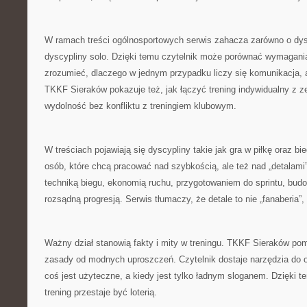
W ramach treści ogólnosportowych serwis zahacza zarówno o dysc
dyscypliny solo. Dzięki temu czytelnik może porównać wymagani
zrozumieć, dlaczego w jednym przypadku liczy się komunikacja,
TKKF Sieraków pokazuje też, jak łączyć trening indywidualny z 
wydolność bez konfliktu z treningiem klubowym.
W treściach pojawiają się dyscypliny takie jak gra w piłkę oraz bie
osób, które chcą pracować nad szybkością, ale też nad „detalami”,
techniką biegu, ekonomią ruchu, przygotowaniem do sprintu, bu
rozsądną progresją. Serwis tłumaczy, że detale to nie „fanaberia”,
Ważny dział stanowią fakty i mity w treningu. TKKF Sieraków p
zasady od modnych uproszczeń. Czytelnik dostaje narzędzia do oc
coś jest użyteczne, a kiedy jest tylko ładnym sloganem. Dzięki 
trening przestaje być loterią.