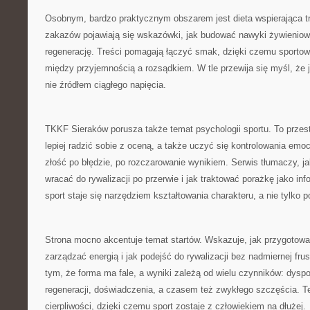
Osobnym, bardzo praktycznym obszarem jest dieta wspierająca t
zakazów pojawiają się wskazówki, jak budować nawyki żywieniowe
regenerację. Treści pomagają łączyć smak, dzięki czemu sportow
między przyjemnością a rozsądkiem. W tle przewija się myśl, że 
nie źródłem ciągłego napięcia.
TKKF Sieraków porusza także temat psychologii sportu. To przest
lepiej radzić sobie z oceną, a także uczyć się kontrolowania emocj
złość po błędzie, po rozczarowanie wynikiem. Serwis tłumaczy, j
wracać do rywalizacji po przerwie i jak traktować porażkę jako in
sport staje się narzędziem kształtowania charakteru, a nie tylko 
Strona mocno akcentuje temat startów. Wskazuje, jak przygotować
zarządzać energią i jak podejść do rywalizacji bez nadmiernej frust
tym, że forma ma fale, a wyniki zależą od wielu czynników: dyspo
regeneracji, doświadczenia, a czasem też zwykłego szczęścia. 
cierpliwości, dzięki czemu sport zostaje z człowiekiem na dłużej.