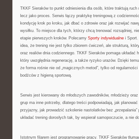
TKKF Sieraków to punkt odniesienia dla osób, które traktują ruch 
lecz jako proces. Serwis łączy praktykę treningową z codziennoś
kondycję krok po kroku, jak dbać o zdrowie oraz jak rozwijać na
wysiłku. To miejsce dla tych, którzy chcą trenować rozsądniej, ni
etapie pierwszych kroków. Polecamy
Sporty indywidualne
i Sport.
idea, że trening nie jest tylko zbiorem ćwiczeń, ale strukturą, kt
oraz realiów dnia codziennego. TKKF Sieraków pomaga układać
który uwzględnia regenerację, a także ryzyko urazów. Dzięki tem
że forma rośnie nie od „magicznych metod”, tylko od regularności 
bodźców z higieną sportową.
Serwis jest kierowany do młodszych zawodników, młodzieży oraz 
grup ma inne potrzeby, dlatego treści podpowiadają, jak planować
przyjazny, jak prowadzić szkolenie nastolatków bez „przepalania” 
układać trening dorosłych tak, by wspierał samopoczucie, a nie do
Istotnym filarem jest programowanie pracy. TKKF Sieraków tłumac