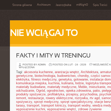
Archiwum
mWig40
Strona główna
Jastrzębska
Spis Treści
NIE WCIĄGAJ TO
FAKTY I MITY W TRENINGU
POSTED BY ADMIN
POSTED ON LUT - 24 - 2026
MOŻLIWOŚĆ 
WYŁĄCZONA
Tagi:
akcesoria kuchenne
,
aranżacja wnętrz
,
Architektura
,
armatu
genetyczne
,
biotechnologia
,
budownictwo
,
choroby
,
części samo
elektryka
,
fitness medyczny
,
genetyka
,
gotowanie
,
instalacje do
komunikacja miejska
,
kuchnia
,
kulinaria
,
łodzie
,
logistyka transpo
materiały budowlane
,
materiały medyczne
,
Meble
,
mieszkanie
,
mo
odchudzanie
,
Ogród
,
ogrodnictwo
,
opieka zdrowotna
,
patio
,
pielęg
produkty spożywcze
,
profilaktyka
,
przepisy
,
przychodnia
,
psychol
remont
,
restauracje
,
rowery elektryczne
,
rozrywka
,
rtv agd
,
samoc
spożywczy
,
sprzęt medyczny
,
sprzęt specjalistyczny
,
stacje ben
tarasy
,
transport
,
transport lotniczy
,
transport wodny
,
wiedza med
wyposażenie kuchni
,
wyposażenie wnętrz
,
zdrowe żywienie