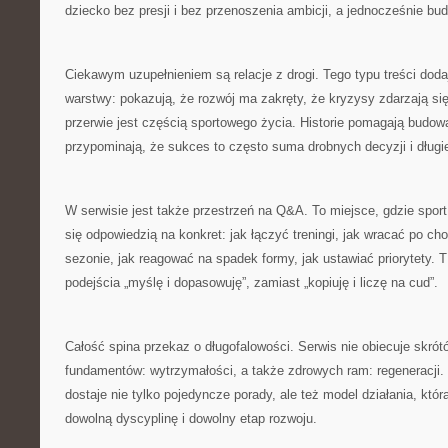
dziecko bez presji i bez przenoszenia ambicji, a jednocześnie b
Ciekawym uzupełnieniem są relacje z drogi. Tego typu treści dodaj
warstwy: pokazują, że rozwój ma zakręty, że kryzysy zdarzają si
przerwie jest częścią sportowego życia. Historie pomagają budo
przypominają, że sukces to często suma drobnych decyzji i długie
W serwisie jest także przestrzeń na Q&A. To miejsce, gdzie sport 
się odpowiedzią na konkret: jak łączyć treningi, jak wracać po cho
sezonie, jak reagować na spadek formy, jak ustawiać priorytety
podejścia „myślę i dopasowuję”, zamiast „kopiuję i liczę na cud”.
Całość spina przekaz o długofalowości. Serwis nie obiecuje skrót
fundamentów: wytrzymałości, a także zdrowych ram: regeneracji. 
dostaje nie tylko pojedyncze porady, ale też model działania, któ
dowolną dyscyplinę i dowolny etap rozwoju.