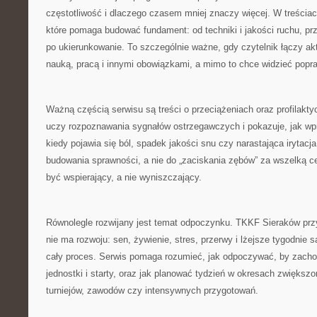
częstotliwość i dlaczego czasem mniej znaczy więcej. W treściac
które pomaga budować fundament: od techniki i jakości ruchu, pr
po ukierunkowanie. To szczególnie ważne, gdy czytelnik łączy a
nauką, pracą i innymi obowiązkami, a mimo to chce widzieć popr
Ważną częścią serwisu są treści o przeciążeniach oraz profilakty
uczy rozpoznawania sygnałów ostrzegawczych i pokazuje, jak wp
kiedy pojawia się ból, spadek jakości snu czy narastająca irytacj
budowania sprawności, a nie do „zaciskania zębów” za wszelką c
być wspierający, a nie wyniszczający.
Równolegle rozwijany jest temat odpoczynku. TKKF Sieraków prz
nie ma rozwoju: sen, żywienie, stres, przerwy i lżejsze tygodnie 
cały proces. Serwis pomaga rozumieć, jak odpoczywać, by zacho
jednostki i starty, oraz jak planować tydzień w okresach zwiększo
turniejów, zawodów czy intensywnych przygotowań.