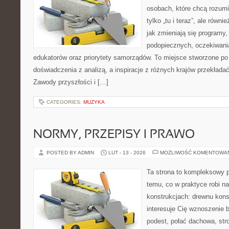
osobach, które chcą rozumie
tylko „tu i teraz”, ale równ
jak zmieniają się programy,
podopiecznych, oczekiwani
edukatorów oraz priorytety samorządów. To miejsce stworzone po 
doświadczenia z analizą, a inspiracje z różnych krajów przekłada
Zawody przyszłości i […]
CATEGORIES:
MUZYKA
NORMY, PRZEPISY I PRAWO
POSTED BY ADMIN
LUT - 13 - 2026
MOŻLIWOŚĆ KOMENTOWA
Ta strona to kompleksowy p
temu, co w praktyce robi n
konstrukcjach: drewnu kons
interesuje Cię wznoszenie 
podest, połać dachowa, stro