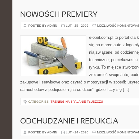
NOWOŚCI I PREMIERY
POSTED BY ADMIN
LUT - 25 - 2026
MOŻLIWOŚĆ KOMENTOWA
e-opel.com.pl to portal dla 
się na marce auta z logo b
nią związane: od codziennej
techniczne, po ciekawostki
rynku. To miejsce stworzone
zrozumieć swoje auto, pode
zakupowe i serwisowe oraz czytać o motoryzacji w sposób użytec
samochodów z podejściem „na co dzień”, gdzie liczy się […]
CATEGORIES:
TRENING NA SPALANIE TŁUSZCZU
ODCHUDZANIE I REDUKCJA
POSTED BY ADMIN
LUT - 24 - 2026
MOŻLIWOŚĆ KOMENTOWA