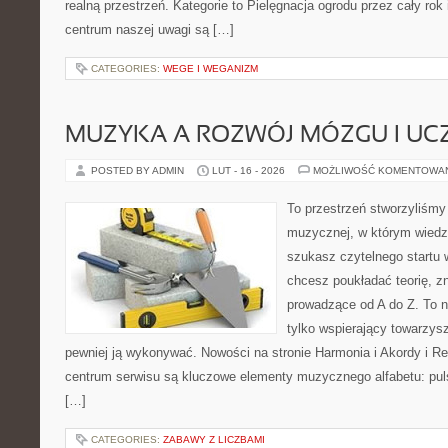
realną przestrzeń. Kategorie to Pielęgnacja ogrodu przez cały rok
centrum naszej uwagi są […]
CATEGORIES:
WEGE I WEGANIZM
MUZYKA A ROZWÓJ MÓZGU I UCZ
POSTED BY ADMIN
LUT - 16 - 2026
MOŻLIWOŚĆ KOMENTOWA
To przestrzeń stworzyliśmy 
muzycznej, w którym wiedza
szukasz czytelnego startu 
chcesz poukładać teorię, z
prowadzące od A do Z. To n
tylko wspierający towarzysz
pewniej ją wykonywać. Nowości na stronie Harmonia i Akordy i Rep
centrum serwisu są kluczowe elementy muzycznego alfabetu: puls
[…]
CATEGORIES:
ZABAWY Z LICZBAMI