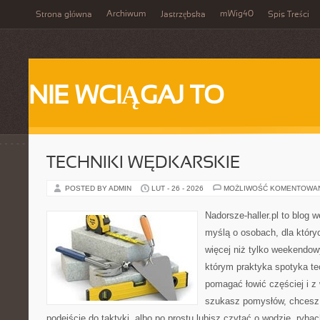
Archiwum
mWig40
Strona główna
Jastrzębska
Spis Treści
NIE WCIĄGAJ TO
TECHNIKI WĘDKARSKIE
POSTED BY ADMIN
LUT - 26 - 2026
MOŻLIWOŚĆ KOMENTOWA
Nadorsze-haller.pl to blog w
myślą o osobach, dla któr
więcej niż tylko weekendo
którym praktyka spotyka te
pomagać łowić częściej i z 
szukasz pomysłów, chcesz
podejście do taktyki, albo po prostu lubisz czytać o wodzie, rybac