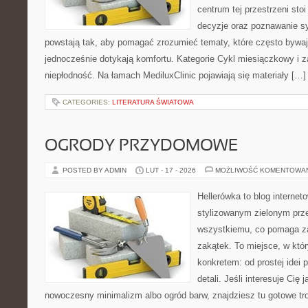
centrum tej przestrzeni sto
decyzje oraz poznawanie s
powstają tak, aby pomagać zrozumieć tematy, które często bywaj
jednocześnie dotykają komfortu. Kategorie Cykl miesiączkowy i z
niepłodność. Na łamach MediluxClinic pojawiają się materiały […]
CATEGORIES:
LITERATURA ŚWIATOWA
OGRODY PRZYDOMOWE
POSTED BY ADMIN
LUT - 17 - 2026
MOŻLIWOŚĆ KOMENTOWA
Hellerówka to blog interne
stylizowanym zielonym prz
wszystkiemu, co pomaga za
zakątek. To miejsce, w któ
konkretem: od prostej idei p
detali. Jeśli interesuje Cię 
nowoczesny minimalizm albo ogród barw, znajdziesz tu gotowe trop