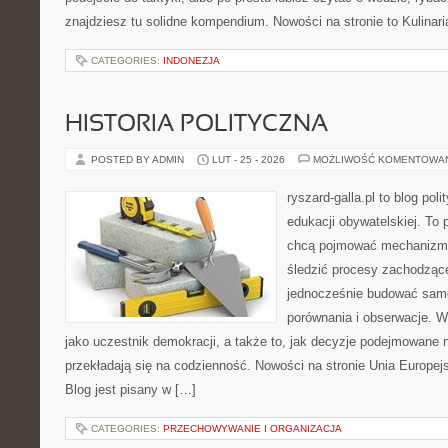
znajdziesz tu solidne kompendium. Nowości na stronie to Kulinaria
CATEGORIES:
INDONEZJA
HISTORIA POLITYCZNA
POSTED BY ADMIN
LUT - 25 - 2026
MOŻLIWOŚĆ KOMENTOWA
ryszard-galla.pl to blog pol
edukacji obywatelskiej. To 
chcą pojmować mechanizmy
śledzić procesy zachodzące
jednocześnie budować samo
porównania i obserwacje. W
jako uczestnik demokracji, a także to, jak decyzje podejmowane
przekładają się na codzienność. Nowości na stronie Unia Europej
Blog jest pisany w […]
CATEGORIES:
PRZECHOWYWANIE I ORGANIZACJA