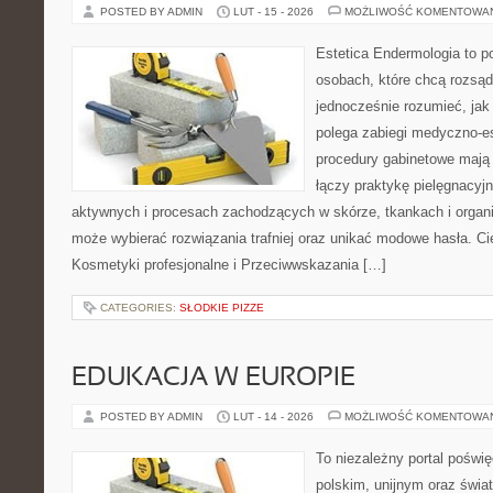
POSTED BY ADMIN
LUT - 15 - 2026
MOŻLIWOŚĆ KOMENTOWA
Estetica Endermologia to p
osobach, które chcą rozsąd
jednocześnie rozumieć, jak
polega zabiegi medyczno-es
procedury gabinetowe mają 
łączy praktykę pielęgnacyj
aktywnych i procesach zachodzących w skórze, tkankach i organi
może wybierać rozwiązania trafniej oraz unikać modowe hasła. Ci
Kosmetyki profesjonalne i Przeciwwskazania […]
CATEGORIES:
SŁODKIE PIZZE
EDUKACJA W EUROPIE
POSTED BY ADMIN
LUT - 14 - 2026
MOŻLIWOŚĆ KOMENTOWA
To niezależny portal poświ
polskim, unijnym oraz świ