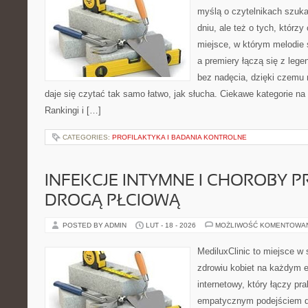
myślą o czytelnikach szuk
dniu, ale też o tych, którz
miejsce, w którym melodie 
a premiery łączą się z leg
bez nadęcia, dzięki czemu m
daje się czytać tak samo łatwo, jak słucha. Ciekawe kategorie na
Rankingi i […]
CATEGORIES:
PROFILAKTYKA I BADANIA KONTROLNE
INFEKCJE INTYMNE I CHOROBY 
DROGĄ PŁCIOWĄ
POSTED BY ADMIN
LUT - 18 - 2026
MOŻLIWOŚĆ KOMENTOWA
MediluxClinic to miejsce w 
zdrowiu kobiet na każdym et
internetowy, który łączy pr
empatycznym podejściem d