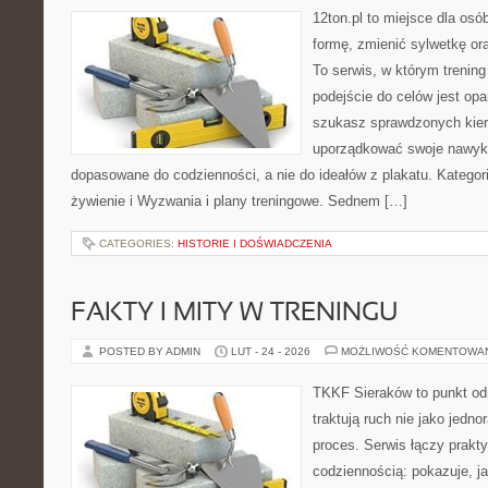
12ton.pl to miejsce dla osó
formę, zmienić sylwetkę ora
To serwis, w którym trening 
podejście do celów jest opa
szukasz sprawdzonych kier
uporządkować swoje nawyki, 
dopasowane do codzienności, a nie do ideałów z plakatu. Kategori
żywienie i Wyzwania i plany treningowe. Sednem […]
CATEGORIES:
HISTORIE I DOŚWIADCZENIA
FAKTY I MITY W TRENINGU
POSTED BY ADMIN
LUT - 24 - 2026
MOŻLIWOŚĆ KOMENTOWA
TKKF Sieraków to punkt odn
traktują ruch nie jako jedno
proces. Serwis łączy prakt
codziennością: pokazuje, j