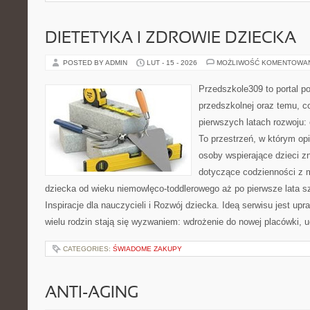
DIETETYKA I ZDROWIE DZIECKA
POSTED BY ADMIN
LUT - 15 - 2026
MOŻLIWOŚĆ KOMENTOWA
Przedszkole309 to portal p
przedszkolnej oraz temu, c
pierwszych latach rozwoju:
To przestrzeń, w którym o
osoby wspierające dzieci z
dotyczące codzienności z 
dziecka od wieku niemowlęco-toddlerowego aż po pierwsze lata s
Inspiracje dla nauczycieli i Rozwój dziecka. Ideą serwisu jest upr
wielu rodzin stają się wyzwaniem: wdrożenie do nowej placówki, 
CATEGORIES:
ŚWIADOME ZAKUPY
ANTI-AGING