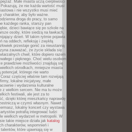
ejzaż. Małe miasta uczą cierpliwości
 Pokazują, że nie każda wartość musi
iastowa i nie wszystko musi mieć
y charakter, aby było ważne.
odzienna droga do pracy, to samo
ne każdego ranka, starszy pan
ębie, dzieci bawiące się po szkole na
arsze osoby, które siedzą na ławkach,
ijający dzień. W takim rytmie pojawia
eń na oddech, refleksję i zwykłą
łowiek przestaje gonić za nieustanną
czyna zauważać, że życie składa się
wtarzalnych chwil, które dopiero razem
rwałego i pięknego. Choć wielu osobom
że prawdziwe możliwości znajdują się
wielkich ośrodkach, mniejsze miasta
 potencjał, którego nie warto
Coraz częściej właśnie tam rozwijają
firmy, lokalne inicjatywy, małe
racownie i wydarzenia kulturalne
e z wielkim sercem. Nie ma tu może
kich festiwali, ale jest za to
ć, dzięki której mieszkańcy naprawdę
czestniczą w czymś własnym. Nawet
iermasz, lokalny koncert czy wystawa
artystów potrafią integrować ludzi
iele wielkich wydarzeń w metropolii. W
e takie miejsce działa jak
katalog
ch charakterów, wspomnień i
talentów, które ujawniają się w