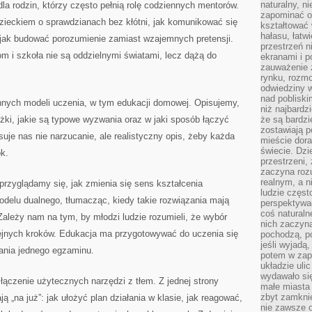
naturalny, 
la rodzin, którzy często pełnią rolę codziennych mentorów.
zapominać o 
ieckiem o sprawdzianach bez kłótni, jak komunikować się
kształtować 
hałasu, łatw
 jak budować porozumienie zamiast wzajemnych pretensji.
przestrzeń n
m i szkoła nie są oddzielnymi światami, lecz dążą do
ekranami i p
zauważenie 
rynku, rozm
odwiedziny w
nad poblisk
nnych modeli uczenia, w tym edukacji domowej. Opisujemy,
niż najbardz
eżki, jakie są typowe wyzwania oraz w jaki sposób łączyć
że są bardzi
zostawiają 
uje nas nie narzucanie, ale realistyczny opis, żeby każda
mieście dora
świecie. Dzi
k.
przestrzeni,
zaczyna roz
realnym, a n
rzyglądamy się, jak zmienia się sens kształcenia
ludzie częst
elu dualnego, tłumacząc, kiedy takie rozwiązania mają
perspektywac
coś naturaln
ależy nam na tym, by młodzi ludzie rozumieli, że wybór
nich zaczyna
olejnych kroków. Edukacja ma przygotowywać do uczenia się
pochodzą, po
jeśli wyjadą
dania jednego egzaminu.
potem w zap
układzie uli
wydawało się
 łączenie użytecznych narzędzi z tłem. Z jednej strony
małe miasta
zbyt zamknię
ą „na już”: jak ułożyć plan działania w klasie, jak reagować,
nie zawsze 