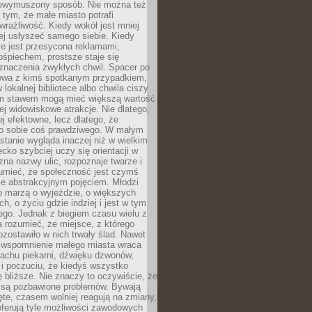
niewymuszony sposób. Nie można też
tym, że małe miasto potrafi
wrażliwość. Kiedy wokół jest mniej
iej usłyszeć samego siebie. Kiedy
ie jest przesycona reklamami,
ośpiechem, prostsze staje się
znaczenia zwykłych chwil. Spacer po
owa z kimś spotkanym przypadkiem,
 lokalnej bibliotece albo chwila ciszy
im stawem mogą mieć większą wartość
iej widowiskowe atrakcje. Nie dlatego,
ej efektowne, lecz dlatego, że
po sobie coś prawdziwego. W małym
stanie wygląda inaczej niż w wielkim
ecko szybciej uczy się orientacji w
 zna nazwy ulic, rozpoznaje twarze i
umieć, że społeczność jest czymś
ie abstrakcyjnym pojęciem. Młodzi
o marzą o wyjeździe, o większych
h, o życiu gdzie indziej i jest w tym
ego. Jednak z biegiem czasu wielu z
 rozumieć, że miejsce, z którego
zostawiło w nich trwały ślad. Nawet
, wspomnienie małego miasta wraca
achu piekarni, dźwięku dzwonów,
c i poczuciu, że kiedyś wszystko
 bliższe. Nie znaczy to oczywiście, że
 są pozbawione problemów. Bywają
te, czasem wolniej reagują na zmiany,
oferują tyle możliwości zawodowych