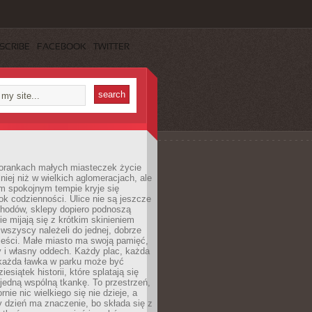
SCRIBE
FACEBOOK
TWITTER
orankach małych miasteczek życie
lniej niż w wielkich aglomeracjach, ale
m spokojnym tempie kryje się
ok codzienności. Ulice nie są jeszcze
hodów, sklepy dopiero podnoszą
zie mijają się z krótkim skinieniem
 wszyscy należeli do jednej, dobrze
ieści. Małe miasto ma swoją pamięć,
y i własny oddech. Każdy plac, każda
 każda ławka w parku może być
esiątek historii, które splatają się
 jedną wspólną tkankę. To przestrzeń,
rnie nic wielkiego się nie dzieje, a
 dzień ma znaczenie, bo składa się z