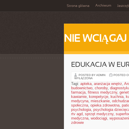
Archiwum
Strona główna
Jastrzę
NIE WCIĄGAJ
EDUKACJA W EUR
POSTED BY ADMIN
POSTED ON
WYŁĄCZONA
Tagi:
apteka
,
aranżacja wnętrz
,
Ar
budownictwo
,
choroby
,
diagnostyk
farmacja
,
fitness medyczny
,
gene
kawiarnie
,
korepetycje
,
kuchnia
,
ku
medycyna
,
mieszkanie
,
odchudza
społeczna
,
opieka zdrowotna
,
pati
psychologia
,
psychologia dziecięc
rtv agd
,
sprzęt medyczny
,
superfo
medyczna
,
wodociągi
,
wyposażeni
zdrowie