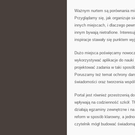
Ważnym nurtem są porównania mię
Przyglądamy się, jak organizuje się
innych miejscach, i dlaczego pew
innym bywają nietrafione. Interesu
inspiracje stawały się punktem wy
Dużo miejsca poświęcamy nowocze
wykorzystywać aplikacje do nauki 
projektować zadania w taki sposó
Poruszamy też temat ochrony dan
świadomości oraz tworzenia wspóln
Portal jest również przestrzenią 
wpływają na codzienność szkół. T
działają egzaminy zewnętrzne i na
reform w sposób klarowny, a jedn
czytelnik mógł budować świadomą o