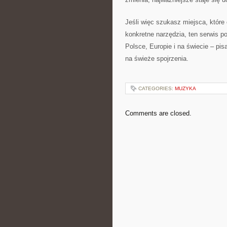
Jeśli więc szukasz miejsca, które
konkretne narzędzia, ten serwis po
Polsce, Europie i na świecie – pis
na świeże spojrzenia.
CATEGORIES:
MUZYKA
Comments are closed.