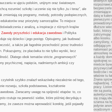
drobnych sp
auczaniu w ujęciu polskim, unijnym oraz światowym.
rozpoznawcz
bezpieczeńs
hcą rozumieć szkołę i uczenie się nie tylko „tu i teraz”, ale
zmieniające 
ak zmieniają się programy, metody, potrzeby podopiecznych,
datą w kalen
pierwszymi 
edukatorów oraz priorytety samorządów. To miejsce
prowadzonym
doświadczenia z analizą, a inspiracje z różnych krajów
dłuższe wiec
ludzi, którz
y
Zawody przyszłości i edukacja zawodowa
i Polityka
zatrzymując 
albo kiosku.
uje się dziecko i jego postęp. Opisujemy, jak budować
zamyślony, m
czość, a także jak łagodnie przechodzić przez trudności
odbijającym 
natomiast po
h. Pokazujemy, że placówka to nie tylko wyniki, lecz
atmosferę ni
bilność. Dlatego obok tematów stricte „programowych”
a każdy dom
spokojnej s
ieny psychicznej, napięcia, nadmiernych ambicji czy
mieście bywa
przyzwyczail
bodźców i ni
właśnie tu ł
Znana sprzed
 czytelnik szybko znalazł wskazówkę niezależnie od tego,
najbardziej.
nie rozwoju, szkoła podstawowa, kształcenie
pracy. Listo
nie są pustą
awodowa. Zwracamy uwagę na spójność etapów: to, co
autentycznej
ęsto rzutuje na pewność siebie, które później decydują o
się znają ide
szansa na b
my, że zawsze można wprowadzić korektę, jeśli pojawiły
jedynie ano
osadzonym w