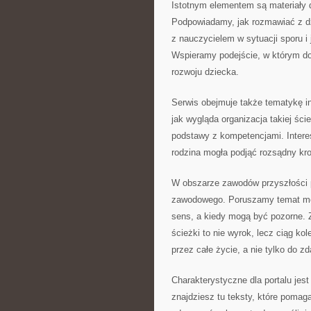
Istotnym elementem są materiały d
Podpowiadamy, jak rozmawiać z dz
z nauczycielem w sytuacji sporu i
Wspieramy podejście, w którym do
rozwoju dziecka.
Serwis obejmuje także tematykę i
jak wygląda organizacja takiej ści
podstawy z kompetencjami. Interes
rodzina mogła podjąć rozsądny kro
W obszarze zawodów przyszłości p
zawodowego. Poruszamy temat mod
sens, a kiedy mogą być pozorne. Z
ścieżki to nie wyrok, lecz ciąg k
przez całe życie, a nie tylko do z
Charakterystyczne dla portalu jest
znajdziesz tu teksty, które pomagaj