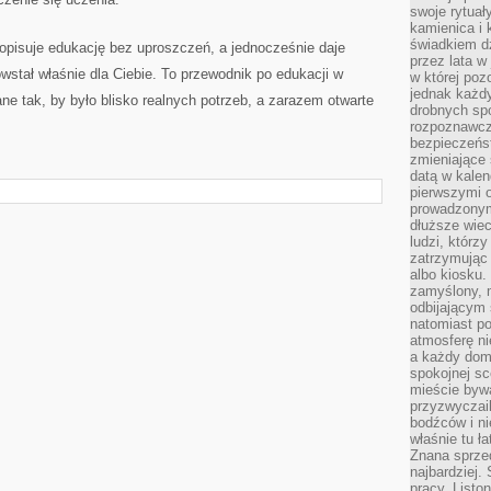
swoje rytuał
kamienica i
świadkiem dzi
 opisuje edukację bez uproszczeń, a jednocześnie daje
przez lata w
wstał właśnie dla Ciebie. To przewodnik po edukacji w
w której pozo
jednak każdy
ane tak, by było blisko realnych potrzeb, a zarazem otwarte
drobnych sp
rozpoznawcz
bezpieczeńs
zmieniające 
datą w kalen
pierwszymi 
prowadzonym
dłuższe wiec
ludzi, którz
zatrzymując 
albo kiosku.
zamyślony, m
odbijającym 
natomiast po
atmosferę ni
a każdy dom
spokojnej s
mieście bywa
przyzwyczail
bodźców i ni
właśnie tu ł
Znana sprzed
najbardziej.
pracy. Listo