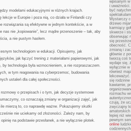
wpisanym w p
i uważności.
być natychm
dzy modelami edukacyjnymi w różnych krajach.
spektakularn
 lekcje w Europie i poza nią, co działa w Finlandii czy
Wystarczy c
drzewo mija
ne rozwiązania są efektywne w jednym kontekście, a w
karmiący goł
je nas nie „kopiowanie”, lecz mądre przenoszenie – tak, aby
skwerze i st
obserwując m
jścia, a nie pustym hasłem.
się przestrz
obecność. Cz
zmianą i za
snym technologiom w edukacji. Opisujemy, jak
głównie z po
języków, jak łączyć trening z materiałami papierowymi, jak
tworzą coś t
wydaje się, 
b, by technologia była wzmocnieniem, a nie rozpraszaczem.
wyłącznie w 
również mają
ych, w tym reagowania na cyberprzemoc, budowania
lekceważyć. 
ych ustaleń dla całej społeczności.
się rodzinne 
kawiarnie, p
organizowan
do rozmowy o przepisach i o tym, jak decyzje systemowe
rozmachu wiel
autentycznoś
łumaczymy, co oznaczają zmiany w organizacji zajęć, jak
czują, że u
 ile mierzą to, co naprawdę ważne. Pokazujemy skutki
zwyczajny k
amatorskich 
ocześnie nie uciekamy od złożoności. Zależy nam, by
lepiej niż w
pewnym sensi
pinię na podstawie przesłanek, a nie wyłącznie plotek.
online
ludzki
codziennych 