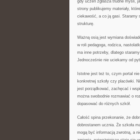
gdy uczeń zgłasza trudne myśli, 
strony publikujemy materiały, któr
ciekawość, a co ją gasi. Staramy s
strukturę.
Ważną osią jest wymiana doświadc
w roli pedagoga, rodzica, nastola
ma inne potrzeby, dlatego staram
Jednocześnie nie uciekamy od pyt
Istotne jest też to, czym portal ni
konkretnej szkoły czy placówki. Ni
jest porządkować, zachęcać i wsp
można swobodnie rozmawiać o rozw
dopasować do różnych szkół.
Całość spina przekonanie, że dob
dobrostanem ucznia. Że szkoła ma
mogą być informacją zwrotną, a ni
zmienia, najważniejsze staje się u