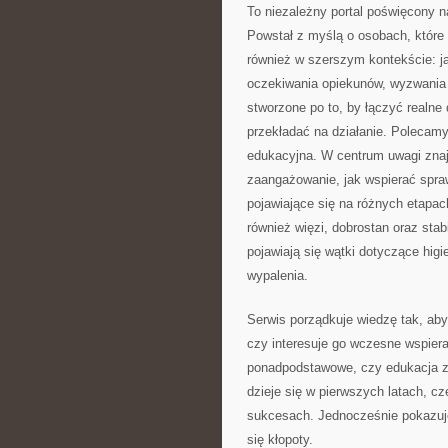
To niezależny portal poświęcony n
Powstał z myślą o osobach, które c
również w szerszym kontekście: j
oczekiwania opiekunów, wyzwania 
stworzone po to, by łączyć realne 
przekładać na działanie. Polecam
edukacyjna. W centrum uwagi znajd
zaangażowanie, jak wspierać spraw
pojawiające się na różnych etapac
również więzi, dobrostan oraz sta
pojawiają się wątki dotyczące hig
wypalenia.
Serwis porządkuje wiedzę tak, aby
czy interesuje go wczesne wspiera
ponadpodstawowe, czy edukacja z
dzieje się w pierwszych latach, cz
sukcesach. Jednocześnie pokazuje
się kłopoty.