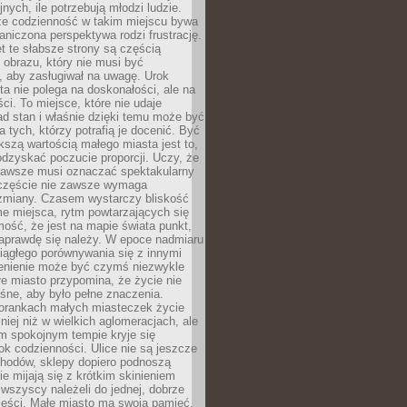
nych, ile potrzebują młodzi ludzie.
 że codzienność w takim miejscu bywa
raniczona perspektywa rodzi frustrację.
 te słabsze strony są częścią
obrazu, który nie musi być
, aby zasługiwał na uwagę. Urok
a nie polega na doskonałości, ale na
ci. To miejsce, które nie udaje
d stan i właśnie dzięki temu może być
a tych, którzy potrafią je docenić. Być
szą wartością małego miasta jest to,
dzyskać poczucie proporcji. Uczy, że
zawsze musi oznaczać spektakularny
częście nie zawsze wymaga
 zmiany. Czasem wystarczy bliskość
me miejsca, rytm powtarzających się
mość, że jest na mapie świata punkt,
naprawdę się należy. W epoce nadmiaru
 ciągłego porównywania się z innymi
zenienie może być czymś niezwykle
e miasto przypomina, że życie nie
śne, aby było pełne znaczenia.
orankach małych miasteczek życie
lniej niż w wielkich aglomeracjach, ale
m spokojnym tempie kryje się
ok codzienności. Ulice nie są jeszcze
hodów, sklepy dopiero podnoszą
zie mijają się z krótkim skinieniem
 wszyscy należeli do jednej, dobrze
ieści. Małe miasto ma swoją pamięć,