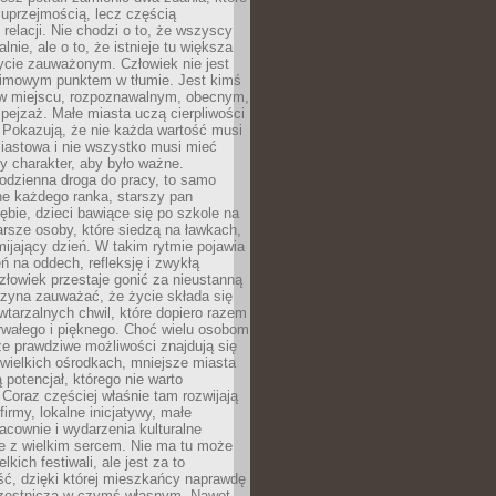
 uprzejmością, lecz częścią
 relacji. Nie chodzi o to, że wszyscy
alnie, ale o to, że istnieje tu większa
ycie zauważonym. Człowiek nie jest
nimowym punktem w tłumie. Jest kimś
 miejscu, rozpoznawalnym, obecnym,
ejzaż. Małe miasta uczą cierpliwości
 Pokazują, że nie każda wartość musi
iastowa i nie wszystko musi mieć
y charakter, aby było ważne.
odzienna droga do pracy, to samo
ne każdego ranka, starszy pan
ębie, dzieci bawiące się po szkole na
arsze osoby, które siedzą na ławkach,
ijający dzień. W takim rytmie pojawia
eń na oddech, refleksję i zwykłą
łowiek przestaje gonić za nieustanną
czyna zauważać, że życie składa się
wtarzalnych chwil, które dopiero razem
rwałego i pięknego. Choć wielu osobom
że prawdziwe możliwości znajdują się
wielkich ośrodkach, mniejsze miasta
 potencjał, którego nie warto
Coraz częściej właśnie tam rozwijają
firmy, lokalne inicjatywy, małe
racownie i wydarzenia kulturalne
e z wielkim sercem. Nie ma tu może
kich festiwali, ale jest za to
ć, dzięki której mieszkańcy naprawdę
czestniczą w czymś własnym. Nawet