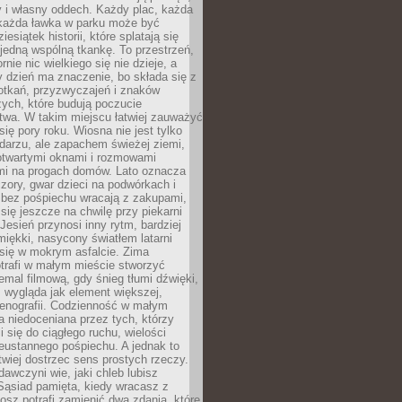
y i własny oddech. Każdy plac, każda
 każda ławka w parku może być
esiątek historii, które splatają się
 jedną wspólną tkankę. To przestrzeń,
rnie nic wielkiego się nie dzieje, a
 dzień ma znaczenie, bo składa się z
otkań, przyzwyczajeń i znaków
ych, które budują poczucie
twa. W takim miejscu łatwiej zauważyć
się pory roku. Wiosna nie jest tylko
darzu, ale zapachem świeżej ziemi,
otwartymi oknami i rozmowami
i na progach domów. Lato oznacza
zory, gwar dzieci na podwórkach i
y bez pośpiechu wracają z zakupami,
się jeszcze na chwilę przy piekarni
 Jesień przynosi inny rytm, bardziej
iękki, nasycony światłem latarni
się w mokrym asfalcie. Zima
trafi w małym mieście stworzyć
emal filmową, gdy śnieg tłumi dźwięki,
 wygląda jak element większej,
cenografii. Codzienność w małym
 niedoceniana przez tych, którzy
i się do ciągłego ruchu, wielości
eustannego pośpiechu. A jednak to
atwiej dostrzec sens prostych rzeczy.
awczyni wie, jaki chleb lubisz
 Sąsiad pamięta, kiedy wracasz z
nosz potrafi zamienić dwa zdania, które