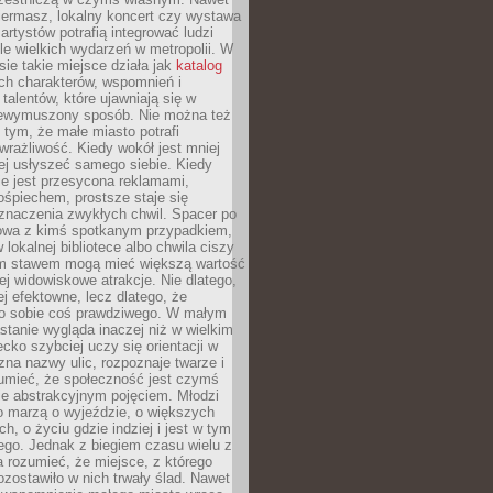
iermasz, lokalny koncert czy wystawa
artystów potrafią integrować ludzi
iele wielkich wydarzeń w metropolii. W
e takie miejsce działa jak
katalog
ch charakterów, wspomnień i
talentów, które ujawniają się w
niewymuszony sposób. Nie można też
tym, że małe miasto potrafi
wrażliwość. Kiedy wokół jest mniej
iej usłyszeć samego siebie. Kiedy
ie jest przesycona reklamami,
ośpiechem, prostsze staje się
znaczenia zwykłych chwil. Spacer po
owa z kimś spotkanym przypadkiem,
 lokalnej bibliotece albo chwila ciszy
im stawem mogą mieć większą wartość
iej widowiskowe atrakcje. Nie dlatego,
ej efektowne, lecz dlatego, że
po sobie coś prawdziwego. W małym
stanie wygląda inaczej niż w wielkim
ecko szybciej uczy się orientacji w
 zna nazwy ulic, rozpoznaje twarze i
umieć, że społeczność jest czymś
ie abstrakcyjnym pojęciem. Młodzi
o marzą o wyjeździe, o większych
h, o życiu gdzie indziej i jest w tym
ego. Jednak z biegiem czasu wielu z
 rozumieć, że miejsce, z którego
zostawiło w nich trwały ślad. Nawet