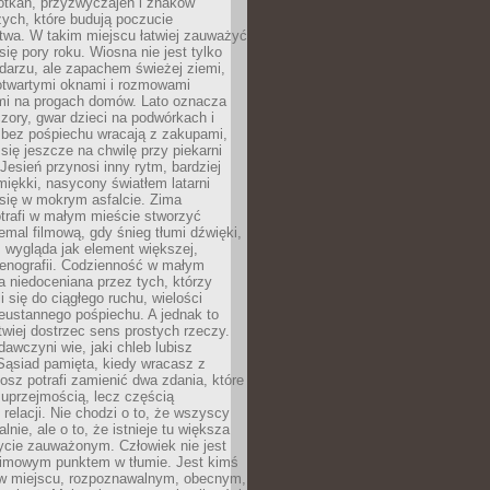
otkań, przyzwyczajeń i znaków
ych, które budują poczucie
twa. W takim miejscu łatwiej zauważyć
się pory roku. Wiosna nie jest tylko
darzu, ale zapachem świeżej ziemi,
otwartymi oknami i rozmowami
i na progach domów. Lato oznacza
zory, gwar dzieci na podwórkach i
y bez pośpiechu wracają z zakupami,
się jeszcze na chwilę przy piekarni
 Jesień przynosi inny rytm, bardziej
iękki, nasycony światłem latarni
się w mokrym asfalcie. Zima
trafi w małym mieście stworzyć
emal filmową, gdy śnieg tłumi dźwięki,
 wygląda jak element większej,
cenografii. Codzienność w małym
 niedoceniana przez tych, którzy
i się do ciągłego ruchu, wielości
eustannego pośpiechu. A jednak to
atwiej dostrzec sens prostych rzeczy.
awczyni wie, jaki chleb lubisz
 Sąsiad pamięta, kiedy wracasz z
nosz potrafi zamienić dwa zdania, które
 uprzejmością, lecz częścią
 relacji. Nie chodzi o to, że wszyscy
alnie, ale o to, że istnieje tu większa
ycie zauważonym. Człowiek nie jest
nimowym punktem w tłumie. Jest kimś
 miejscu, rozpoznawalnym, obecnym,