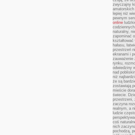
zwyczajny k
amatorskich 
lepiej niż w
pewnym sensi
online
ludzki
codziennych 
naturalny, 
zapominać o 
kształtować 
hałasu, łatw
przestrzeń n
ekranami i p
zauważenie 
rynku, rozm
odwiedziny w
nad poblisk
niż najbardz
że są bardzi
zostawiają 
mieście dora
świecie. Dzi
przestrzeni,
zaczyna roz
realnym, a n
ludzie częst
perspektywac
coś naturaln
nich zaczyna
pochodzą, po