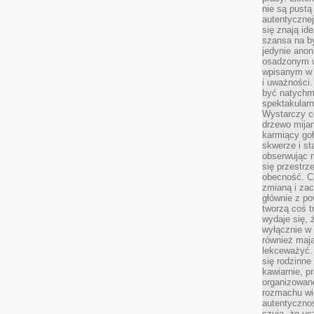
nie są pustą
autentycznej
się znają ide
szansa na b
jedynie ano
osadzonym w
wpisanym w p
i uważności.
być natychm
spektakularn
Wystarczy c
drzewo mija
karmiący goł
skwerze i st
obserwując m
się przestrz
obecność. Cz
zmianą i za
głównie z po
tworzą coś t
wydaje się, 
wyłącznie w 
również mają
lekceważyć. 
się rodzinne 
kawiarnie, p
organizowan
rozmachu wiel
autentycznoś
czują, że u