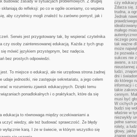
jak budować zasady w sytuacjach problemowych. Z drugiej
czy edukacyj
Zdarza się,
e skłaniają do refleksji: po co w ogóle oceniamy, co wspiera
trudna, a og
ię, aby czytelnicy mogli znaleźć tu zarówno pomysł, jak i
Jednak nawet
prawdziwego 
idealizowany
małego miast
autentycznoś
zeń. Serwis jest przygotowany tak, by wspierać czytelnika
niczego pona
tka czy osoby zainteresowanej edukacją. Każda z tych grup
tak ważne dl
może najwięk
y się mówić językiem przystępnym, bez nadęcia.
że pozwala o
sukces nie 
ań bez prostych odpowiedzi.
awans, a sz
nieustannej
ludzi, znajo
e jest. To miejsce o edukacji, ale nie urzędowa strona żadnej
dni i świado
e udaje jednostki, nie zastępuje sekretariatu, a jego celem
do którego 
informacji i
ierać w rozumieniu zjawisk edukacyjnych. Dzięki temu
takie zakor
iązaniach ponadlokalnych i o praktykach, które da się
cennym. Mał
musi być gło
W cichych p
budzi się wo
właśnie w ty
ra edukacja to równowaga między oczekiwaniami a
niezwykły ur
pełne samoc
 uczyć wiedzy, ale też budować sprawczość. Że błędy
rolety, a lud
e wyłącznie karą. I że w świecie, w którym wszystko się
głowy, jakby
znanej opow
czenie się uczenia.