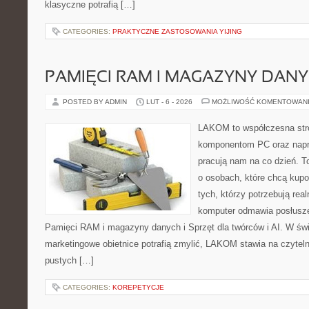
klasyczne potrafią […]
CATEGORIES:
PRAKTYCZNE ZASTOSOWANIA YIJING
PAMIĘCI RAM I MAGAZYNY DAN
POSTED BY ADMIN
LUT - 6 - 2026
MOŻLIWOŚĆ KOMENTOWAN
LAKOM to współczesna str
komponentom PC oraz napr
pracują nam na co dzień. T
o osobach, które chcą kupo
tych, którzy potrzebują rea
komputer odmawia posłusze
Pamięci RAM i magazyny danych i Sprzęt dla twórców i AI. W świ
marketingowe obietnice potrafią zmylić, LAKOM stawia na czytel
pustych […]
CATEGORIES:
KOREPETYCJE