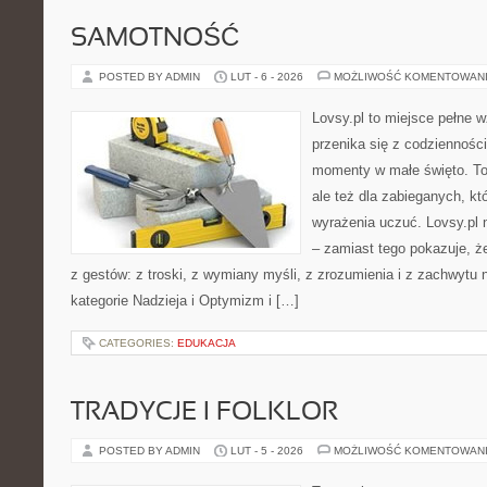
SAMOTNOŚĆ
POSTED BY ADMIN
LUT - 6 - 2026
MOŻLIWOŚĆ KOMENTOWAN
Lovsy.pl to miejsce pełne 
przenika się z codzienności
momenty w małe święto. To
ale też dla zabieganych, któ
wyrażenia uczuć. Lovsy.pl n
– zamiast tego pokazuje, że
z gestów: z troski, z wymiany myśli, z zrozumienia i z zachwytu 
kategorie Nadzieja i Optymizm i […]
CATEGORIES:
EDUKACJA
TRADYCJE I FOLKLOR
POSTED BY ADMIN
LUT - 5 - 2026
MOŻLIWOŚĆ KOMENTOWAN