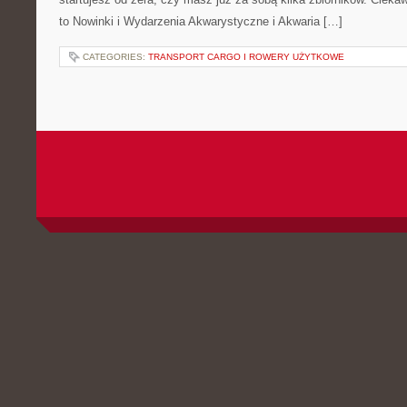
to Nowinki i Wydarzenia Akwarystyczne i Akwaria […]
CATEGORIES:
TRANSPORT CARGO I ROWERY UŻYTKOWE