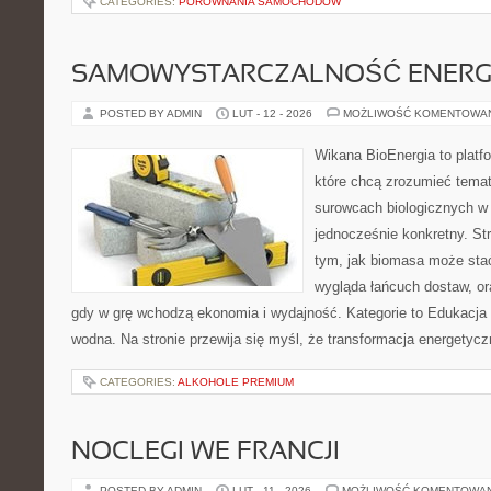
CATEGORIES:
PORÓWNANIA SAMOCHODÓW
SAMOWYSTARCZALNOŚĆ ENERG
POSTED BY ADMIN
LUT - 12 - 2026
MOŻLIWOŚĆ KOMENTOWA
Wikana BioEnergia to platf
które chcą zrozumieć temat 
surowcach biologicznych w
jednocześnie konkretny. St
tym, jak biomasa może stać 
wygląda łańcuch dostaw, o
gdy w grę wchodzą ekonomia i wydajność. Kategorie to Edukacja i
wodna. Na stronie przewija się myśl, że transformacja energetyczn
CATEGORIES:
ALKOHOLE PREMIUM
NOCLEGI WE FRANCJI
POSTED BY ADMIN
LUT - 11 - 2026
MOŻLIWOŚĆ KOMENTOWA