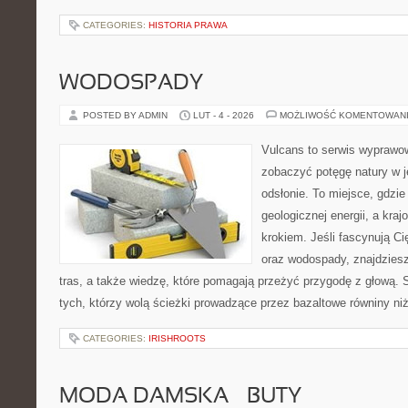
CATEGORIES:
HISTORIA PRAWA
WODOSPADY
POSTED BY ADMIN
LUT - 4 - 2026
MOŻLIWOŚĆ KOMENTOWAN
Vulcans to serwis wyprawow
zobaczyć potęgę natury w je
odsłonie. To miejsce, gdzie 
geologicznej energii, a kra
krokiem. Jeśli fascynują Ci
oraz wodospady, znajdziesz
tras, a także wiedzę, które pomagają przeżyć przygodę z głową. 
tych, którzy wolą ścieżki prowadzące przez bazaltowe równiny ni
CATEGORIES:
IRISHROOTS
MODA DAMSKA – BUTY