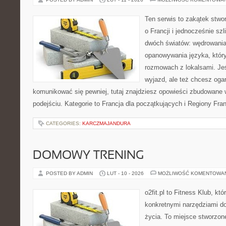
Ten serwis to zakątek stwo
o Francji i jednocześnie szl
dwóch światów: wędrowania
opanowywania języka, który
rozmowach z lokalsami. Jeśl
wyjazd, ale też chcesz ogar
komunikować się pewniej, tutaj znajdziesz opowieści zbudowane
podejściu. Kategorie to Francja dla początkujących i Regiony Fran
CATEGORIES:
KARCZMAJANDURA
DOMOWY TRENING
POSTED BY ADMIN
LUT - 10 - 2026
MOŻLIWOŚĆ KOMENTOWA
o2fit.pl to Fitness Klub, kt
konkretnymi narzędziami do
życia. To miejsce stworzon