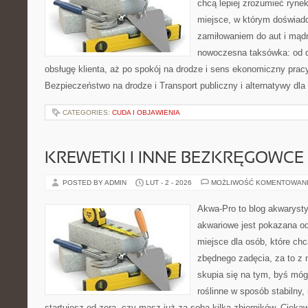
chcą lepiej zrozumieć ryne
miejsce, w którym doświadc
zamiłowaniem do aut i mądr
nowoczesna taksówka: od d
obsługę klienta, aż po spokój na drodze i sens ekonomiczny prac
Bezpieczeństwo na drodze i Transport publiczny i alternatywy dla 
CATEGORIES:
CUDA I OBJAWIENIA
KREWETKI I INNE BEZKRĘGOWCE
POSTED BY ADMIN
LUT - 2 - 2026
MOŻLIWOŚĆ KOMENTOWAN
Akwa-Pro to blog akwaryst
akwariowe jest pokazana od
miejsce dla osób, które ch
zbędnego zadęcia, za to z 
skupia się na tym, byś móg
roślinne w sposób stabilny,
startujesz od zera, czy masz już za sobą kilka zbiorników. Cieka