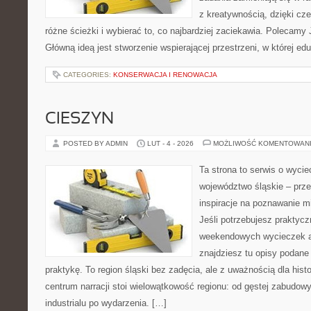
z kreatywnością, dzięki 
różne ścieżki i wybierać to, co najbardziej zaciekawia. Polecamy
Główną ideą jest stworzenie wspierającej przestrzeni, w której e
CATEGORIES:
KONSERWACJA I RENOWACJA
CIESZYN
POSTED BY ADMIN
LUT - 4 - 2026
MOŻLIWOŚĆ KOMENTOWAN
Ta strona to serwis o wyc
województwo śląskie – prze
inspiracje na poznawanie mi
Jeśli potrzebujesz praktyc
weekendowych wycieczek al
znajdziesz tu opisy podane
praktykę. To region śląski bez zadęcia, ale z uważnością dla histor
centrum narracji stoi wielowątkowość regionu: od gęstej zabudowy
industrialu po wydarzenia. […]