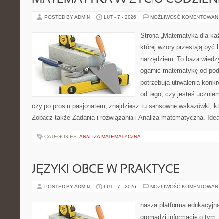
MATEMATYKA W ŻYCIU CODZIE
POSTED BY ADMIN
LUT - 7 - 2026
MOŻLIWOŚĆ KOMENTOWAN
Strona „Matematyka dla każ
której wzory przestają być b
narzędziem. To baza wiedzy
ogarnić matematykę od pods
potrzebują utrwalenia konk
od tego, czy jesteś ucznie
czy po prostu pasjonatem, znajdziesz tu sensowne wskazówki, kt
Zobacz także Zadania i rozwiązania i Analiza matematyczna. Ideą
CATEGORIES:
ANALIZA MATEMATYCZNA
JĘZYKI OBCE W PRAKTYCE
POSTED BY ADMIN
LUT - 7 - 2026
MOŻLIWOŚĆ KOMENTOWAN
nasza platforma edukacyjna 
gromadzi informacje o tym