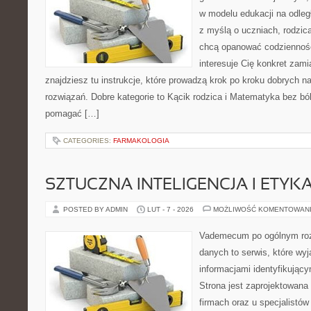
w modelu edukacji na odleg
z myślą o uczniach, rodzic
chcą opanować codzienność 
interesuje Cię konkret zami
znajdziesz tu instrukcje, które prowadzą krok po kroku dobrych
rozwiązań. Dobre kategorie to Kącik rodzica i Matematyka bez bólu
pomagać […]
CATEGORIES:
FARMAKOLOGIA
SZTUCZNA INTELIGENCJA I ETYK
POSTED BY ADMIN
LUT - 7 - 2026
MOŻLIWOŚĆ KOMENTOWAN
Vademecum po ogólnym roz
danych to serwis, które wyj
informacjami identyfikując
Strona jest zaprojektowana
firmach oraz u specjalistów