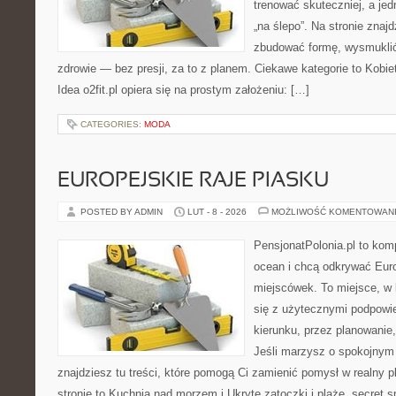
trenować skuteczniej, a jed
„na ślepo”. Na stronie znaj
zbudować formę, wysmuklić
zdrowie — bez presji, za to z planem. Ciekawe kategorie to Kobiet
Idea o2fit.pl opiera się na prostym założeniu: […]
CATEGORIES:
MODA
EUROPEJSKIE RAJE PIASKU
POSTED BY ADMIN
LUT - 8 - 2026
MOŻLIWOŚĆ KOMENTOWAN
PensjonatPolonia.pl to kom
ocean i chcą odkrywać Eur
miejscówek. To miejsce, w
się z użytecznymi podpowi
kierunku, przez planowanie,
Jeśli marzysz o spokojnym
znajdziesz tu treści, które pomogą Ci zamienić pomysł w realny p
stronie to Kuchnia nad morzem i Ukryte zatoczki i plaże „secret 