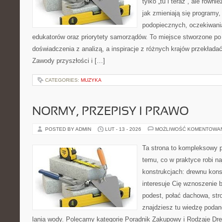
tylko „tu i teraz”, ale równ
jak zmieniają się programy,
podopiecznych, oczekiwani
edukatorów oraz priorytety samorządów. To miejsce stworzone po 
doświadczenia z analizą, a inspiracje z różnych krajów przekłada
Zawody przyszłości i […]
CATEGORIES:
MUZYKA
NORMY, PRZEPISY I PRAWO
POSTED BY ADMIN
LUT - 13 - 2026
MOŻLIWOŚĆ KOMENTOWA
Ta strona to kompleksowy p
temu, co w praktyce robi n
konstrukcjach: drewnu kons
interesuje Cię wznoszenie 
podest, połać dachowa, stro
znajdziesz tu wiedzę poda
lania wody. Polecamy kategorie Poradnik Zakupowy i Rodzaje Dr