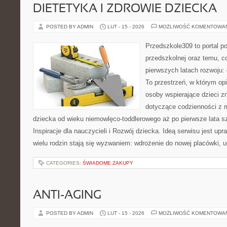
DIETETYKA I ZDROWIE DZIECKA
POSTED BY ADMIN
LUT - 15 - 2026
MOŻLIWOŚĆ KOMENTOWA
Przedszkole309 to portal p
przedszkolnej oraz temu, c
pierwszych latach rozwoju:
To przestrzeń, w którym o
osoby wspierające dzieci z
dotyczące codzienności z 
dziecka od wieku niemowlęco-toddlerowego aż po pierwsze lata s
Inspiracje dla nauczycieli i Rozwój dziecka. Ideą serwisu jest upr
wielu rodzin stają się wyzwaniem: wdrożenie do nowej placówki, 
CATEGORIES:
ŚWIADOME ZAKUPY
ANTI-AGING
POSTED BY ADMIN
LUT - 15 - 2026
MOŻLIWOŚĆ KOMENTOWA