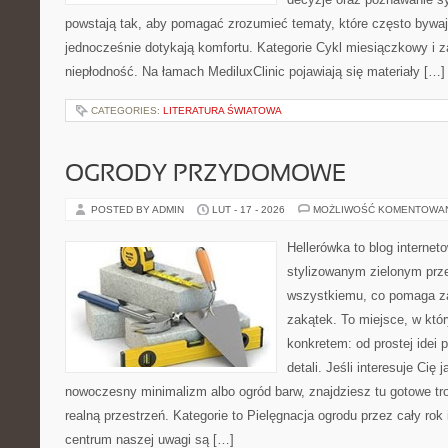
powstają tak, aby pomagać zrozumieć tematy, które często bywaj
jednocześnie dotykają komfortu. Kategorie Cykl miesiączkowy i z
niepłodność. Na łamach MediluxClinic pojawiają się materiały […]
CATEGORIES:
LITERATURA ŚWIATOWA
OGRODY PRZYDOMOWE
POSTED BY ADMIN
LUT - 17 - 2026
MOŻLIWOŚĆ KOMENTOWA
Hellerówka to blog interne
stylizowanym zielonym prz
wszystkiemu, co pomaga za
zakątek. To miejsce, w któ
konkretem: od prostej idei p
detali. Jeśli interesuje Cię 
nowoczesny minimalizm albo ogród barw, znajdziesz tu gotowe trop
realną przestrzeń. Kategorie to Pielęgnacja ogrodu przez cały rok
centrum naszej uwagi są […]