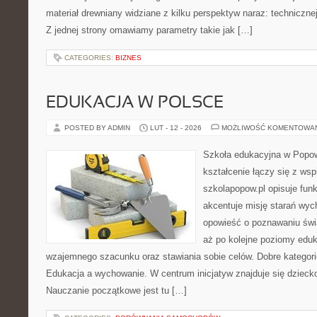
materiał drewniany widziane z kilku perspektyw naraz: technicznej
Z jednej strony omawiamy parametry takie jak […]
CATEGORIES:
BIZNES
EDUKACJA W POLSCE
POSTED BY ADMIN
LUT - 12 - 2026
MOŻLIWOŚĆ KOMENTOWA
Szkoła edukacyjna w Popow
kształcenie łączy się z wsp
szkolapopow.pl opisuje fun
akcentuje misję starań wyc
opowieść o poznawaniu świa
aż po kolejne poziomy edu
wzajemnego szacunku oraz stawiania sobie celów. Dobre kategorie
Edukacja a wychowanie. W centrum inicjatyw znajduje się dzieck
Nauczanie początkowe jest tu […]