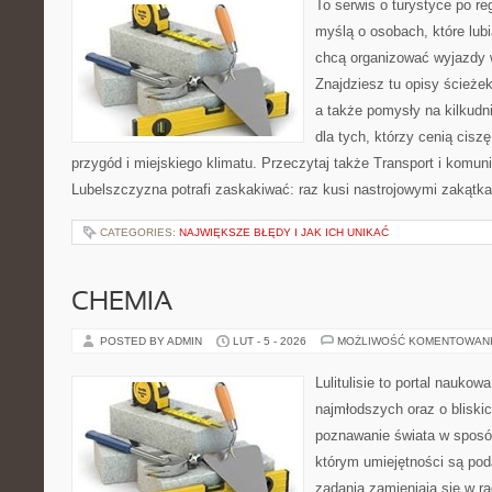
To serwis o turystyce po re
myślą o osobach, które lubi
chcą organizować wyjazdy
Znajdziesz tu opisy ścieżek
a także pomysły na kilkudn
dla tych, którzy cenią ciszę
przygód i miejskiego klimatu. Przeczytaj także Transport i komunik
Lubelszczyzna potrafi zaskakiwać: raz kusi nastrojowymi zakątk
CATEGORIES:
NAJWIĘKSZE BŁĘDY I JAK ICH UNIKAĆ
CHEMIA
POSTED BY ADMIN
LUT - 5 - 2026
MOŻLIWOŚĆ KOMENTOWAN
Lulitulisie to portal nauko
najmłodszych oraz o bliski
poznawanie świata w sposó
którym umiejętności są pod
zadania zamieniają się w r