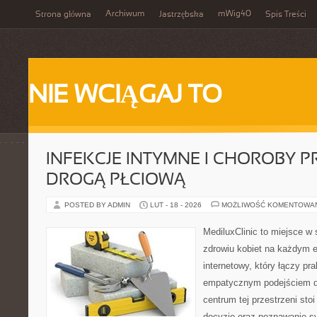
Archiwum
mWig40
Strona główna
Jastrzębska
Spis Treści
NIE WCIĄGAJ TO
INFEKCJE INTYMNE I CHOROBY 
DROGĄ PŁCIOWĄ
POSTED BY ADMIN
LUT - 18 - 2026
MOŻLIWOŚĆ KOMENTOWA
MediluxClinic to miejsce w 
zdrowiu kobiet na każdym et
internetowy, który łączy pr
empatycznym podejściem d
centrum tej przestrzeni sto
decyzje oraz poznawanie s