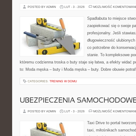
POSTED BY ADMIN
LUT - 3 - 2026
MOŻLIWOŚĆ KOMENTOWAN
Spadlabuta to miejsce stwo
zaopiekować się o swoje pa
profesjonalny. Jeśli stawia
długowieczność ulubionych 
co potrzebne do konserwac
stanie. To kompleksowe pod
któremu codzienna troska o buty staje się łatwa, a efekty widać p
to: Moda męska – buty i Moda męska – buty. Dobre obuwie potraf
CATEGORIES:
TRENING W DOMU
UBEZPIECZENIA SAMOCHODOW
POSTED BY ADMIN
LUT - 3 - 2026
MOŻLIWOŚĆ KOMENTOWAN
Taxi Drive to portal tworz
taxi, miłośnikach samochod