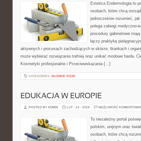
Estetica Endermologia to p
osobach, które chcą rozsąd
jednocześnie rozumieć, jak
polega zabiegi medyczno-es
procedury gabinetowe mają 
łączy praktykę pielęgnacyj
aktywnych i procesach zachodzących w skórze, tkankach i organi
może wybierać rozwiązania trafniej oraz unikać modowe hasła. Ci
Kosmetyki profesjonalne i Przeciwwskazania […]
CATEGORIES:
SŁODKIE PIZZE
EDUKACJA W EUROPIE
POSTED BY ADMIN
LUT - 14 - 2026
MOŻLIWOŚĆ KOMENTOWA
To niezależny portal poświ
polskim, unijnym oraz świ
osobach, które chcą rozumie