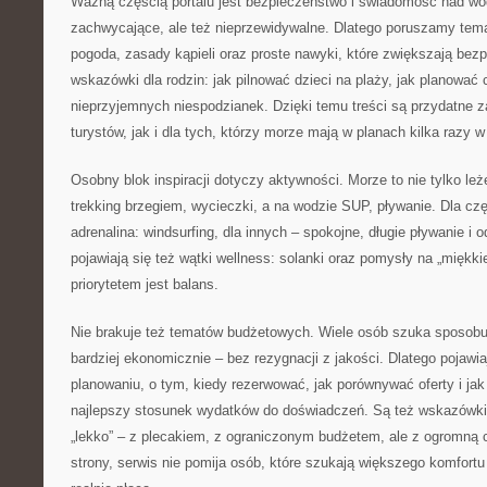
Ważną częścią portalu jest bezpieczeństwo i świadomość nad wod
zachwycające, ale też nieprzewidywalne. Dlatego poruszamy tema
pogoda, zasady kąpieli oraz proste nawyki, które zwiększają bez
wskazówki dla rodzin: jak pilnować dzieci na plaży, jak planować 
nieprzyjemnych niespodzianek. Dzięki temu treści są przydatne 
turystów, jak i dla tych, którzy morze mają w planach kilka razy w
Osobny blok inspiracji dotyczy aktywności. Morze to nie tylko leż
trekking brzegiem, wycieczki, a na wodzie SUP, pływanie. Dla cz
adrenalina: windsurfing, dla innych – spokojne, długie pływanie i o
pojawiają się też wątki wellness: solanki oraz pomysły na „miękki
priorytetem jest balans.
Nie brakuje też tematów budżetowych. Wiele osób szuka sposobu
bardziej ekonomicznie – bez rezygnacji z jakości. Dlatego pojawia
planowaniu, o tym, kiedy rezerwować, jak porównywać oferty i jak
najlepszy stosunek wydatków do doświadczeń. Są też wskazówki
„lekko” – z plecakiem, z ograniczonym budżetem, ale z ogromną c
strony, serwis nie pomija osób, które szukają większego komfortu