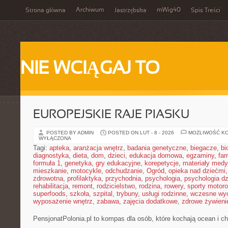
Archiwum
mWig40
Strona główna
Jastrzębska
Spis Treści
NIE WCIĄGAJ TO
EUROPEJSKIE RAJE PIASKU
POSTED BY ADMIN
POSTED ON LUT - 8 - 2026
MOŻLIWOŚĆ K
WYŁĄCZONA
Tagi:
apteka
,
aranżacja wnętrz
,
badania genetyczne
,
biegacze
,
bi
diagnostyka
,
dieta
,
dom
,
dzieci
,
edukacja domowa
,
egzaminy
,
far
formuła 1
,
genetyka
,
gry edukacyjne
,
korepetycje
,
materiały med
mieszkanie
,
motocykle
,
odchudzanie
,
Ogród
,
opieka nad dziećmi
zdrowotna
,
profilaktyka
,
przychodnia
,
psychologia
,
psychologia dz
rehabilitacja
,
remont
,
rodzicielstwo
,
rodzina
,
rowery
,
sporty motor
superfoods
,
szkoła
,
szpital
,
trybuny
,
usługi rodzinne
,
wczesne wy
wyposażenie wnętrz
,
zabawa
,
zajęcia dodatkowe
,
zdrowe żywieni
PensjonatPolonia.pl to kompas dla osób, które kochają ocean i 