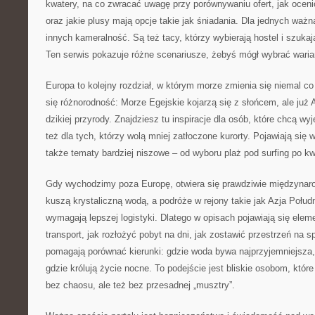
kwatery, na co zwracać uwagę przy porównywaniu ofert, jak ocen
oraz jakie plusy mają opcje takie jak śniadania. Dla jednych ważna
innych kameralność. Są też tacy, którzy wybierają hostel i szuk
Ten serwis pokazuje różne scenariusze, żebyś mógł wybrać warian
Europa to kolejny rozdział, w którym morze zmienia się niemal co 
się różnorodność: Morze Egejskie kojarzą się z słońcem, ale już A
dzikiej przyrody. Znajdziesz tu inspiracje dla osób, które chcą wyj
też dla tych, którzy wolą mniej zatłoczone kurorty. Pojawiają się w
także tematy bardziej niszowe – od wyboru plaż pod surfing po k
Gdy wychodzimy poza Europę, otwiera się prawdziwie międzynaro
kuszą krystaliczną wodą, a podróże w rejony takie jak Azja Poł
wymagają lepszej logistyki. Dlatego w opisach pojawiają się elem
transport, jak rozłożyć pobyt na dni, jak zostawić przestrzeń na s
pomagają porównać kierunki: gdzie woda bywa najprzyjemniejsza, g
gdzie królują życie nocne. To podejście jest bliskie osobom, któr
bez chaosu, ale też bez przesadnej „musztry”.