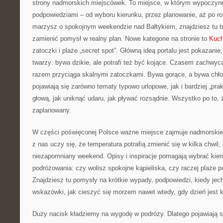
strony nadmorskich miejscówek. To miejsce, w którym wypoczyne
podpowiedziami – od wyboru kierunku, przez planowanie, aż po ro
marzysz o spokojnym weekendzie nad Bałtykiem, znajdziesz tu tr
zamienić pomysł w realny plan. Nowe kategorie na stronie to
Kuch
zatoczki i plaże „secret spot”. Główną ideą portalu jest pokazani
twarzy: bywa dzikie, ale potrafi też być kojące. Czasem zachwy
razem przyciąga skalnymi zatoczkami. Bywa gorące, a bywa chło
pojawiają się zarówno tematy typowo urlopowe, jak i bardziej „pra
głową, jak uniknąć udaru, jak pływać rozsądnie. Wszystko po to,
zaplanowany.
W części poświęconej Polsce ważne miejsce zajmuje nadmorskie k
z nas uczy się, że temperatura potrafią zmienić się w kilka chwi
niezapomniany weekend. Opisy i inspiracje pomagają wybrać kie
podróżowania: czy wolisz spokojne kąpieliska, czy raczej plaże 
Znajdziesz tu pomysły na krótkie wypady, podpowiedzi, kiedy jec
wskazówki, jak cieszyć się morzem nawet wtedy, gdy dzień jest 
Duży nacisk kładziemy na wygodę w podróży. Dlatego pojawiają si