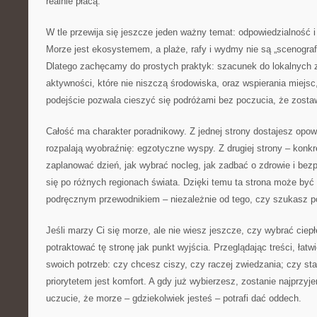
realnie płacą.
W tle przewija się jeszcze jeden ważny temat: odpowiedzialność 
Morze jest ekosystemem, a plaże, rafy i wydmy nie są „scenografi
Dlatego zachęcamy do prostych praktyk: szacunek do lokalnych 
aktywności, które nie niszczą środowiska, oraz wspierania miejsc,
podejście pozwala cieszyć się podróżami bez poczucia, że zostaw
Całość ma charakter poradnikowy. Z jednej strony dostajesz opowi
rozpalają wyobraźnię: egzotyczne wyspy. Z drugiej strony – konkr
zaplanować dzień, jak wybrać nocleg, jak zadbać o zdrowie i bez
się po różnych regionach świata. Dzięki temu ta strona może być 
podręcznym przewodnikiem – niezależnie od tego, czy szukasz 
Jeśli marzy Ci się morze, ale nie wiesz jeszcze, czy wybrać ciep
potraktować tę stronę jak punkt wyjścia. Przeglądając treści, łatw
swoich potrzeb: czy chcesz ciszy, czy raczej zwiedzania; czy st
priorytetem jest komfort. A gdy już wybierzesz, zostanie najprzyje
uczucie, że morze – gdziekolwiek jesteś – potrafi dać oddech.