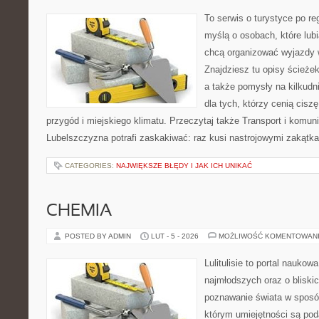
To serwis o turystyce po re
myślą o osobach, które lubi
chcą organizować wyjazdy
Znajdziesz tu opisy ścieżek
a także pomysły na kilkudn
dla tych, którzy cenią ciszę
przygód i miejskiego klimatu. Przeczytaj także Transport i komunik
Lubelszczyzna potrafi zaskakiwać: raz kusi nastrojowymi zakątk
CATEGORIES:
NAJWIĘKSZE BŁĘDY I JAK ICH UNIKAĆ
CHEMIA
POSTED BY ADMIN
LUT - 5 - 2026
MOŻLIWOŚĆ KOMENTOWAN
Lulitulisie to portal nauko
najmłodszych oraz o bliski
poznawanie świata w sposó
którym umiejętności są pod