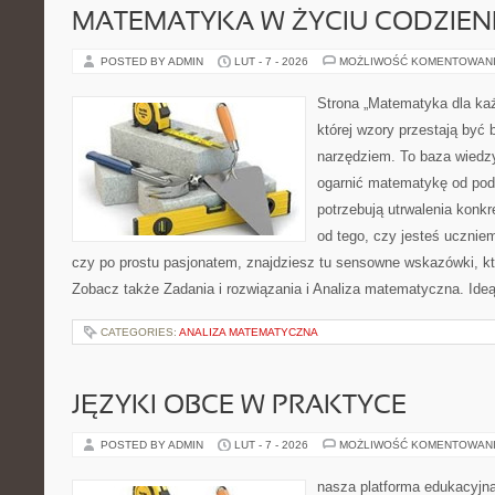
MATEMATYKA W ŻYCIU CODZIE
POSTED BY ADMIN
LUT - 7 - 2026
MOŻLIWOŚĆ KOMENTOWAN
Strona „Matematyka dla każ
której wzory przestają być b
narzędziem. To baza wiedzy
ogarnić matematykę od pods
potrzebują utrwalenia konk
od tego, czy jesteś ucznie
czy po prostu pasjonatem, znajdziesz tu sensowne wskazówki, kt
Zobacz także Zadania i rozwiązania i Analiza matematyczna. Ideą
CATEGORIES:
ANALIZA MATEMATYCZNA
JĘZYKI OBCE W PRAKTYCE
POSTED BY ADMIN
LUT - 7 - 2026
MOŻLIWOŚĆ KOMENTOWAN
nasza platforma edukacyjna 