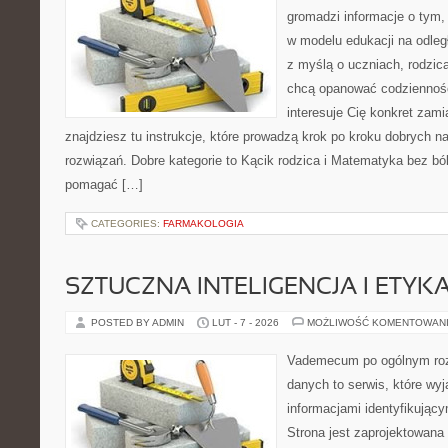
gromadzi informacje o tym
w modelu edukacji na odleg
z myślą o uczniach, rodzic
chcą opanować codzienność 
interesuje Cię konkret zami
znajdziesz tu instrukcje, które prowadzą krok po kroku dobrych
rozwiązań. Dobre kategorie to Kącik rodzica i Matematyka bez bólu
pomagać […]
CATEGORIES:
FARMAKOLOGIA
SZTUCZNA INTELIGENCJA I ETYK
POSTED BY ADMIN
LUT - 7 - 2026
MOŻLIWOŚĆ KOMENTOWAN
Vademecum po ogólnym roz
danych to serwis, które wyj
informacjami identyfikując
Strona jest zaprojektowana