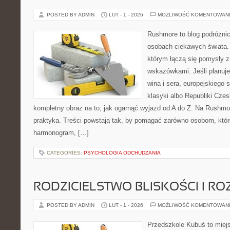
POSTED BY ADMIN
LUT - 1 - 2026
MOŻLIWOŚĆ KOMENTOWAN
Rushmore to blog podróżnic
osobach ciekawych świata. 
którym łączą się pomysły 
wskazówkami. Jeśli planuje
wina i sera, europejskiego s
klasyki albo Republiki Czes
kompletny obraz na to, jak ogarnąć wyjazd od A do Z. Na Rushmor
praktyka. Treści powstają tak, by pomagać zarówno osobom, któr
harmonogram, […]
CATEGORIES:
PSYCHOLOGIA ODCHUDZANIA
RODZICIELSTWO BLISKOŚCI I RO
POSTED BY ADMIN
LUT - 1 - 2026
MOŻLIWOŚĆ KOMENTOWAN
Przedszkole Kubuś to miej