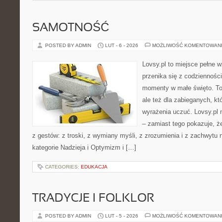
SAMOTNOŚĆ
POSTED BY ADMIN
LUT - 6 - 2026
MOŻLIWOŚĆ KOMENTOWAN
Lovsy.pl to miejsce pełne 
przenika się z codzienności
momenty w małe święto. To
ale też dla zabieganych, któ
wyrażenia uczuć. Lovsy.pl n
– zamiast tego pokazuje, że
z gestów: z troski, z wymiany myśli, z zrozumienia i z zachwytu 
kategorie Nadzieja i Optymizm i […]
CATEGORIES:
EDUKACJA
TRADYCJE I FOLKLOR
POSTED BY ADMIN
LUT - 5 - 2026
MOŻLIWOŚĆ KOMENTOWAN