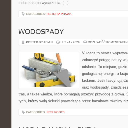
industrialu po wydarzenia. […]
CATEGORIES:
HISTORIA PRAWA
WODOSPADY
POSTED BY ADMIN
LUT - 4 - 2026
MOŻLIWOŚĆ KOMENTOWAN
Vulcans to serwis wyprawow
zobaczyć potęgę natury w je
odsłonie. To miejsce, gdzie 
geologicznej energii, a kra
krokiem. Jeśli fascynują Ci
oraz wodospady, znajdziesz
tras, a także wiedzę, które pomagają przeżyć przygodę z głową. 
tych, którzy wolą ścieżki prowadzące przez bazaltowe równiny ni
CATEGORIES:
IRISHROOTS