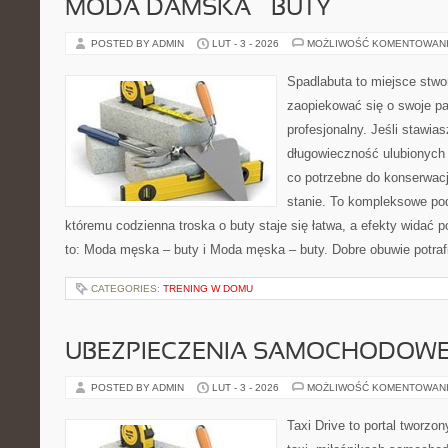
MODA DAMSKA – BUTY
POSTED BY ADMIN
LUT - 3 - 2026
MOŻLIWOŚĆ KOMENTOWAN
Spadlabuta to miejsce stwo
zaopiekować się o swoje pa
profesjonalny. Jeśli stawia
długowieczność ulubionych 
co potrzebne do konserwac
stanie. To kompleksowe pod
któremu codzienna troska o buty staje się łatwa, a efekty widać p
to: Moda męska – buty i Moda męska – buty. Dobre obuwie potraf
CATEGORIES:
TRENING W DOMU
UBEZPIECZENIA SAMOCHODOW
POSTED BY ADMIN
LUT - 3 - 2026
MOŻLIWOŚĆ KOMENTOWAN
Taxi Drive to portal tworz