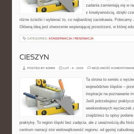
zadania zamieniają się w r
z kreatywnością, dzięki 
różne ścieżki i wybierać to, co najbardziej zaciekawia. Polecamy
Główną ideą jest stworzenie wspierającej przestrzeni, w której e
CATEGORIES:
KONSERWACJA I RENOWACJA
CIESZYN
POSTED BY ADMIN
LUT - 4 - 2026
MOŻLIWOŚĆ KOMENTOWAN
Ta strona to serwis o wyc
województwo śląskie – prze
inspiracje na poznawanie mi
Jeśli potrzebujesz praktyc
weekendowych wycieczek al
znajdziesz tu opisy podane
praktykę. To region śląski bez zadęcia, ale z uważnością dla histor
centrum narracji stoi wielowątkowość regionu: od gęstej zabudowy