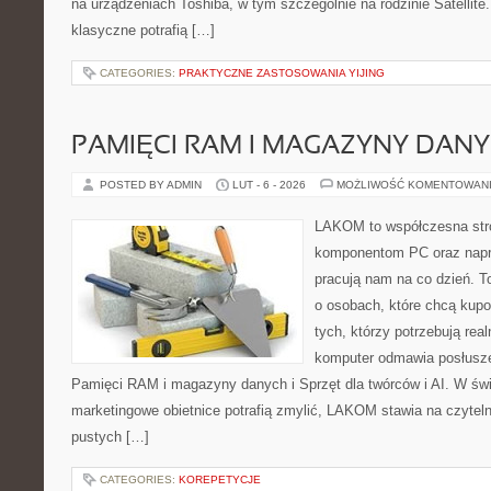
na urządzeniach Toshiba, w tym szczególnie na rodzinie Satellite
klasyczne potrafią […]
CATEGORIES:
PRAKTYCZNE ZASTOSOWANIA YIJING
PAMIĘCI RAM I MAGAZYNY DAN
POSTED BY ADMIN
LUT - 6 - 2026
MOŻLIWOŚĆ KOMENTOWAN
LAKOM to współczesna str
komponentom PC oraz napr
pracują nam na co dzień. T
o osobach, które chcą kupo
tych, którzy potrzebują rea
komputer odmawia posłusze
Pamięci RAM i magazyny danych i Sprzęt dla twórców i AI. W świ
marketingowe obietnice potrafią zmylić, LAKOM stawia na czytel
pustych […]
CATEGORIES:
KOREPETYCJE