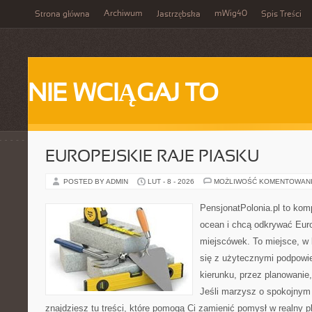
Archiwum
mWig40
Strona główna
Jastrzębska
Spis Treści
NIE WCIĄGAJ TO
EUROPEJSKIE RAJE PIASKU
POSTED BY ADMIN
LUT - 8 - 2026
MOŻLIWOŚĆ KOMENTOWAN
PensjonatPolonia.pl to kom
ocean i chcą odkrywać Eur
miejscówek. To miejsce, w
się z użytecznymi podpowi
kierunku, przez planowanie,
Jeśli marzysz o spokojnym
znajdziesz tu treści, które pomogą Ci zamienić pomysł w realny p