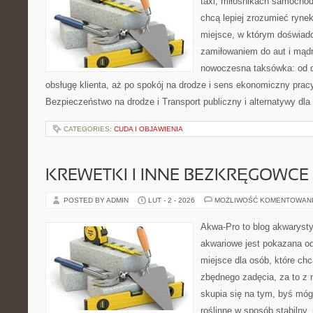
taxi, miłośnikach samochod
chcą lepiej zrozumieć ryne
miejsce, w którym doświadc
zamiłowaniem do aut i mądr
nowoczesna taksówka: od d
obsługę klienta, aż po spokój na drodze i sens ekonomiczny prac
Bezpieczeństwo na drodze i Transport publiczny i alternatywy dla 
CATEGORIES:
CUDA I OBJAWIENIA
KREWETKI I INNE BEZKRĘGOWCE
POSTED BY ADMIN
LUT - 2 - 2026
MOŻLIWOŚĆ KOMENTOWAN
Akwa-Pro to blog akwaryst
akwariowe jest pokazana od
miejsce dla osób, które ch
zbędnego zadęcia, za to z 
skupia się na tym, byś móg
roślinne w sposób stabilny,