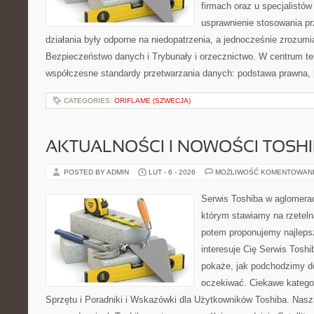
firmach oraz u specjalistów
usprawnienie stosowania pr
działania były odporne na niedopatrzenia, a jednocześnie zrozum
Bezpieczeństwo danych i Trybunały i orzecznictwo. W centrum te
współczesne standardy przetwarzania danych: podstawa prawna,
CATEGORIES:
ORIFLAME (SZWECJA)
AKTUALNOŚCI I NOWOŚCI TOSH
POSTED BY ADMIN
LUT - 6 - 2026
MOŻLIWOŚĆ KOMENTOWAN
Serwis Toshiba w aglomeracj
którym stawiamy na rzeteln
potem proponujemy najlepsz
interesuje Cię Serwis Toshi
pokaże, jak podchodzimy d
oczekiwać. Ciekawe kategor
Sprzętu i Poradniki i Wskazówki dla Użytkowników Toshiba. Nasza