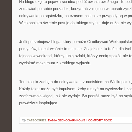
Na blogu często pojawia się idea podróżowania uważnego. To pod
zostawiać po sobie porządek, korzystać z regionu w sposób życzl
odkrywania po sąsiedzku, bo czasem najlepsze przygody są w pro
Wielkopolska świetnie pasuje do takiego stylu – daje dużo, nie w
Jeśli potrzebujesz bloga, który pomoże Ci odkrywać Wielkopolskę
pomysłów, to jest właśnie to miejsce. Znajdziesz tu treści dla tyc
fajnego w weekend, którzy lubią szlaki, którzy cenią spokój, ale t
wyciskać maksimum z krótkiego wyjazdu.
Ten blog to zachęta do odkrywania – z naciskiem na Wielkopolskę, 
Każdy tekst może być impulsem, żeby ruszyć na wycieczkę i zob
zaoferowania więcej, niż się wydaje. Bo podróż może być po sąsi
prawdziwie inspirująca.
CATEGORIES:
DANIA JEDNOGARNKOWE I COMFORT FOOD