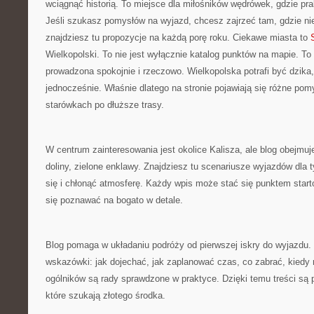
wciągnąć historią. To miejsce dla miłośników wędrówek, gdzie prak
Jeśli szukasz pomysłów na wyjazd, chcesz zajrzeć tam, gdzie ni
znajdziesz tu propozycje na każdą porę roku. Ciekawe miasta to
Wielkopolski. To nie jest wyłącznie katalog punktów na mapie. To
prowadzona spokojnie i rzeczowo. Wielkopolska potrafi być dzika
jednocześnie. Właśnie dlatego na stronie pojawiają się różne po
starówkach po dłuższe trasy.
W centrum zainteresowania jest okolice Kalisza, ale blog obejmuje 
doliny, zielone enklawy. Znajdziesz tu scenariusze wyjazdów dla 
się i chłonąć atmosferę. Każdy wpis może stać się punktem star
się poznawać na bogato w detale.
Blog pomaga w układaniu podróży od pierwszej iskry do wyjazdu. 
wskazówki: jak dojechać, jak zaplanować czas, co zabrać, kiedy
ogólników są rady sprawdzone w praktyce. Dzięki temu treści są 
które szukają złotego środka.