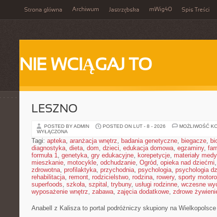
Archiwum
mWig40
Strona główna
Jastrzębska
Spis Treści
NIE WCIĄGAJ TO
LESZNO
POSTED BY ADMIN
POSTED ON LUT - 8 - 2026
MOŻLIWOŚĆ K
WYŁĄCZONA
Tagi:
apteka
,
aranżacja wnętrz
,
badania genetyczne
,
biegacze
,
bi
diagnostyka
,
dieta
,
dom
,
dzieci
,
edukacja domowa
,
egzaminy
,
far
formuła 1
,
genetyka
,
gry edukacyjne
,
korepetycje
,
materiały med
mieszkanie
,
motocykle
,
odchudzanie
,
Ogród
,
opieka nad dziećmi
zdrowotna
,
profilaktyka
,
przychodnia
,
psychologia
,
psychologia dz
rehabilitacja
,
remont
,
rodzicielstwo
,
rodzina
,
rowery
,
sporty motor
superfoods
,
szkoła
,
szpital
,
trybuny
,
usługi rodzinne
,
wczesne wy
wyposażenie wnętrz
,
zabawa
,
zajęcia dodatkowe
,
zdrowe żywieni
Anabell z Kalisza to portal podróżniczy skupiony na Wielkopolsce 