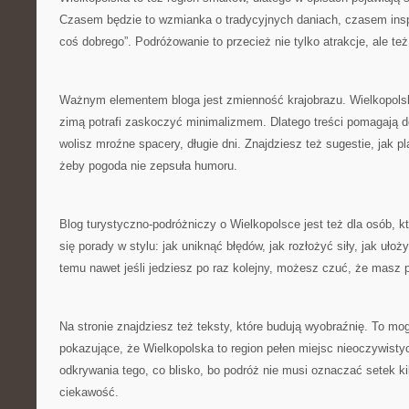
Czasem będzie to wzmianka o tradycyjnych daniach, czasem insp
coś dobrego”. Podróżowanie to przecież nie tylko atrakcje, ale te
Ważnym elementem bloga jest zmienność krajobrazu. Wielkopolsk
zimą potrafi zaskoczyć minimalizmem. Dlatego treści pomagają d
wolisz mroźne spacery, długie dni. Znajdziesz też sugestie, jak p
żeby pogoda nie zepsuła humoru.
Blog turystyczno-podróżniczy o Wielkopolsce jest też dla osób, kt
się porady w stylu: jak uniknąć błędów, jak rozłożyć siły, jak uło
temu nawet jeśli jedziesz po raz kolejny, możesz czuć, że masz 
Na stronie znajdziesz też teksty, które budują wyobraźnię. To mo
pokazujące, że Wielkopolska to region pełen miejsc nieoczywis
odkrywania tego, co blisko, bo podróż nie musi oznaczać setek k
ciekawość.