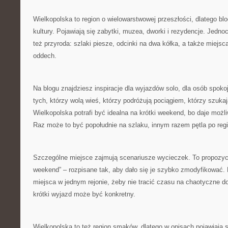
Wielkopolska to region o wielowarstwowej przeszłości, dlatego b
kultury. Pojawiają się zabytki, muzea, dworki i rezydencje. Jednocz
też przyroda: szlaki piesze, odcinki na dwa kółka, a także miejs
oddech.
Na blogu znajdziesz inspiracje dla wyjazdów solo, dla osób spoko
tych, którzy wolą wieś, którzy podróżują pociągiem, którzy szuk
Wielkopolska potrafi być idealna na krótki weekend, bo daje moż
Raz może to być popołudnie na szlaku, innym razem pętla po regi
Szczególne miejsce zajmują scenariusze wycieczek. To propozycj
weekend” – rozpisane tak, aby dało się je szybko zmodyfikować. 
miejsca w jednym rejonie, żeby nie tracić czasu na chaotyczne d
krótki wyjazd może być konkretny.
Wielkopolska to też region smaków, dlatego w opisach pojawiają s