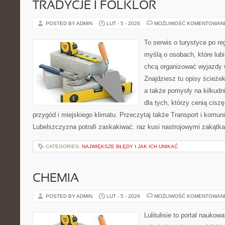
TRADYCJE I FOLKLOR
POSTED BY ADMIN
LUT - 5 - 2026
MOŻLIWOŚĆ KOMENTOWAN
To serwis o turystyce po re
myślą o osobach, które lubi
chcą organizować wyjazdy
Znajdziesz tu opisy ścieżek
a także pomysły na kilkudn
dla tych, którzy cenią ciszę
przygód i miejskiego klimatu. Przeczytaj także Transport i komunik
Lubelszczyzna potrafi zaskakiwać: raz kusi nastrojowymi zakątk
CATEGORIES:
NAJWIĘKSZE BŁĘDY I JAK ICH UNIKAĆ
CHEMIA
POSTED BY ADMIN
LUT - 5 - 2026
MOŻLIWOŚĆ KOMENTOWAN
Lulitulisie to portal nauko