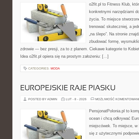
o2fit.pl to Fitness Klub, kt
konkretnymi narzędziami do
życia. To miejsce stworzon
trenować skuteczniej, a jed
„na ślepo”. Na stronie znaj
zbudować formę, wysmuklić
zdrowie — bez presji, za to z planem. Ciekawe kategorie to Kobiet
Idea o2fit.pl opiera się na prostym założeniu: […]
CATEGORIES:
MODA
EUROPEJSKIE RAJE PIASKU
POSTED BY ADMIN
LUT - 8 - 2026
MOŻLIWOŚĆ KOMENTOWAN
PensjonatPolonia.pl to kom
ocean i chcą odkrywać Eur
miejscówek. To miejsce, w
się z użytecznymi podpowi