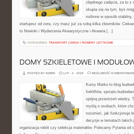
zbędnego zadęcia, za to z 
skupia się na tym, byś móg
roślinne w sposób stabilny,
startujesz od zera, czy masz już za sobą kilka zbiorników. Cieka
to Nowinki i Wydarzenia Akwarystyczne i Akwaria […]
CATEGORIES:
TRANSPORT CARGO I ROWERY UŻYTKOWE
DOMY SZKIELETOWE I MODUŁO
POSTED BY ADMIN
LUT - 2 - 2026
MOŻLIWOŚĆ KOMENTOWAN
Kursy Marko to blog budowl
forkliftów, sprzętu budowla
spójną przestrzeń wiedzy. 
myślą o osobach, które chc
rozumieć, jak funkcjonuje 
decyzje w tematach takich 
organizacja robót czy selekcja materiałów. Polecamy Pytania od c