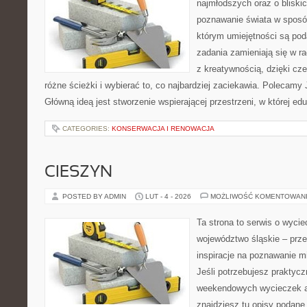
najmłodszych oraz o bliski
poznawanie świata w sposó
którym umiejętności są pod
zadania zamieniają się w r
z kreatywnością, dzięki 
różne ścieżki i wybierać to, co najbardziej zaciekawia. Polecamy
Główną ideą jest stworzenie wspierającej przestrzeni, w której e
CATEGORIES:
KONSERWACJA I RENOWACJA
CIESZYN
POSTED BY ADMIN
LUT - 4 - 2026
MOŻLIWOŚĆ KOMENTOWAN
Ta strona to serwis o wyc
województwo śląskie – prze
inspiracje na poznawanie mi
Jeśli potrzebujesz praktyc
weekendowych wycieczek al
znajdziesz tu opisy podane