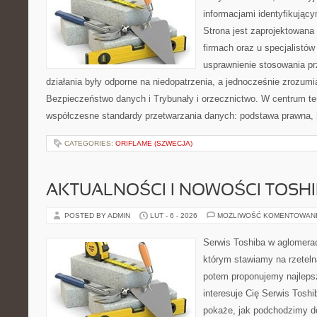
informacjami identyfikując
Strona jest zaprojektowana
firmach oraz u specjalistów
usprawnienie stosowania pr
działania były odporne na niedopatrzenia, a jednocześnie zrozum
Bezpieczeństwo danych i Trybunały i orzecznictwo. W centrum te
współczesne standardy przetwarzania danych: podstawa prawna,
CATEGORIES:
ORIFLAME (SZWECJA)
AKTUALNOŚCI I NOWOŚCI TOSH
POSTED BY ADMIN
LUT - 6 - 2026
MOŻLIWOŚĆ KOMENTOWAN
Serwis Toshiba w aglomeracj
którym stawiamy na rzeteln
potem proponujemy najlepsz
interesuje Cię Serwis Toshi
pokaże, jak podchodzimy d