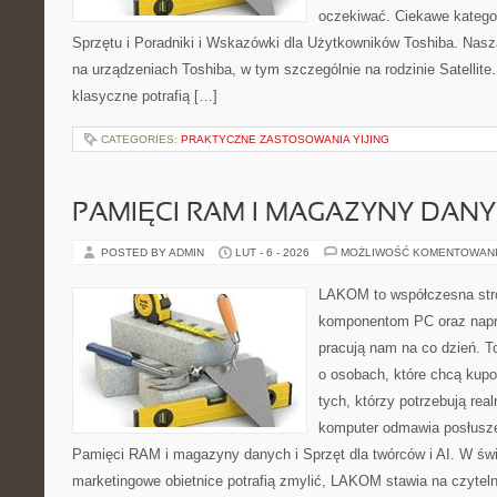
oczekiwać. Ciekawe kategor
Sprzętu i Poradniki i Wskazówki dla Użytkowników Toshiba. Nasza
na urządzeniach Toshiba, w tym szczególnie na rodzinie Satellite
klasyczne potrafią […]
CATEGORIES:
PRAKTYCZNE ZASTOSOWANIA YIJING
PAMIĘCI RAM I MAGAZYNY DAN
POSTED BY ADMIN
LUT - 6 - 2026
MOŻLIWOŚĆ KOMENTOWAN
LAKOM to współczesna str
komponentom PC oraz napr
pracują nam na co dzień. T
o osobach, które chcą kupo
tych, którzy potrzebują rea
komputer odmawia posłusze
Pamięci RAM i magazyny danych i Sprzęt dla twórców i AI. W świ
marketingowe obietnice potrafią zmylić, LAKOM stawia na czytel