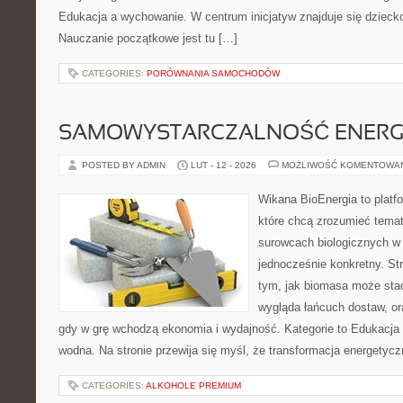
Edukacja a wychowanie. W centrum inicjatyw znajduje się dzieck
Nauczanie początkowe jest tu […]
CATEGORIES:
PORÓWNANIA SAMOCHODÓW
SAMOWYSTARCZALNOŚĆ ENERG
POSTED BY ADMIN
LUT - 12 - 2026
MOŻLIWOŚĆ KOMENTOWA
Wikana BioEnergia to platf
które chcą zrozumieć temat 
surowcach biologicznych w
jednocześnie konkretny. St
tym, jak biomasa może stać 
wygląda łańcuch dostaw, o
gdy w grę wchodzą ekonomia i wydajność. Kategorie to Edukacja i
wodna. Na stronie przewija się myśl, że transformacja energetyczn
CATEGORIES:
ALKOHOLE PREMIUM