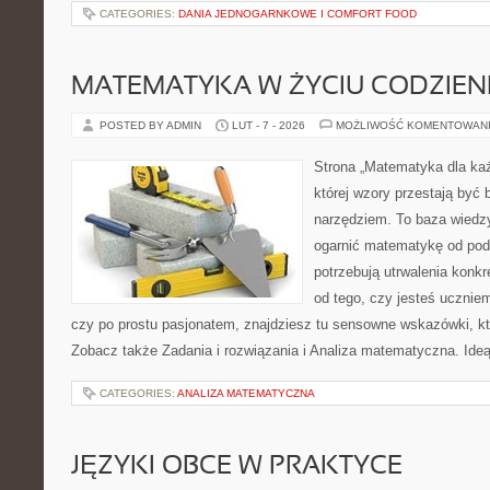
CATEGORIES:
DANIA JEDNOGARNKOWE I COMFORT FOOD
MATEMATYKA W ŻYCIU CODZIE
POSTED BY ADMIN
LUT - 7 - 2026
MOŻLIWOŚĆ KOMENTOWAN
Strona „Matematyka dla każ
której wzory przestają być b
narzędziem. To baza wiedzy
ogarnić matematykę od pods
potrzebują utrwalenia konk
od tego, czy jesteś ucznie
czy po prostu pasjonatem, znajdziesz tu sensowne wskazówki, kt
Zobacz także Zadania i rozwiązania i Analiza matematyczna. Ideą
CATEGORIES:
ANALIZA MATEMATYCZNA
JĘZYKI OBCE W PRAKTYCE