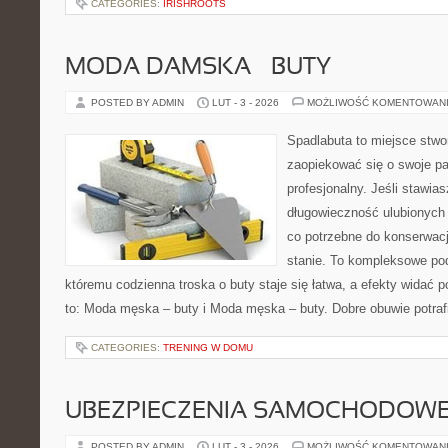
CATEGORIES:
IRISHROOTS
MODA DAMSKA – BUTY
POSTED BY ADMIN
LUT - 3 - 2026
MOŻLIWOŚĆ KOMENTOWAN
Spadlabuta to miejsce stwo
zaopiekować się o swoje pa
profesjonalny. Jeśli stawia
długowieczność ulubionych 
co potrzebne do konserwac
stanie. To kompleksowe pod
któremu codzienna troska o buty staje się łatwa, a efekty widać p
to: Moda męska – buty i Moda męska – buty. Dobre obuwie potraf
CATEGORIES:
TRENING W DOMU
UBEZPIECZENIA SAMOCHODOW
POSTED BY ADMIN
LUT - 3 - 2026
MOŻLIWOŚĆ KOMENTOWAN