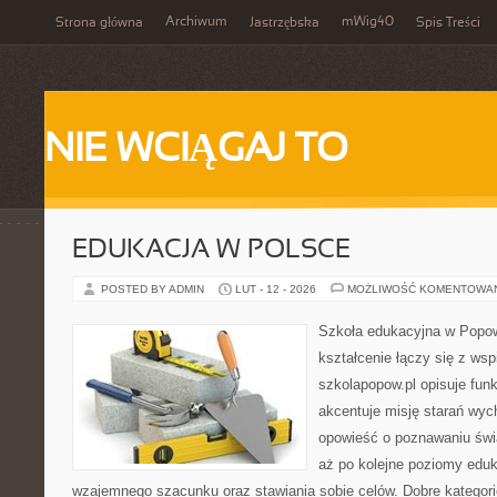
Archiwum
mWig40
Strona główna
Jastrzębska
Spis Treści
NIE WCIĄGAJ TO
EDUKACJA W POLSCE
POSTED BY ADMIN
LUT - 12 - 2026
MOŻLIWOŚĆ KOMENTOWA
Szkoła edukacyjna w Popow
kształcenie łączy się z wsp
szkolapopow.pl opisuje fun
akcentuje misję starań wyc
opowieść o poznawaniu świa
aż po kolejne poziomy edu
wzajemnego szacunku oraz stawiania sobie celów. Dobre kategorie