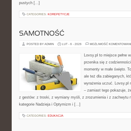
pustych […]
CATEGORIES:
KOREPETYCJE
SAMOTNOŚĆ
POSTED BY ADMIN
LUT - 6 - 2026
MOŻLIWOŚĆ KOMENTOWAN
Lovsy.pl to miejsce pełne 
przenika się z codzienności
momenty w małe święto. To
ale też dla zabieganych, któ
wyrażenia uczuć. Lovsy.pl n
– zamiast tego pokazuje, że
z gestów: z troski, z wymiany myśli, z zrozumienia i z zachwytu 
kategorie Nadzieja i Optymizm i […]
CATEGORIES:
EDUKACJA