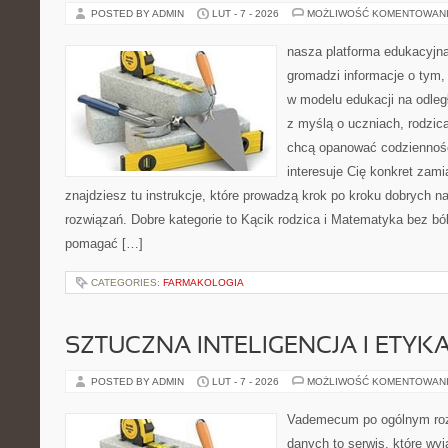
POSTED BY ADMIN
LUT - 7 - 2026
MOŻLIWOŚĆ KOMENTOWAN
nasza platforma edukacyjna 
gromadzi informacje o tym
w modelu edukacji na odleg
z myślą o uczniach, rodzic
chcą opanować codzienność 
interesuje Cię konkret zami
znajdziesz tu instrukcje, które prowadzą krok po kroku dobrych
rozwiązań. Dobre kategorie to Kącik rodzica i Matematyka bez bólu
pomagać […]
CATEGORIES:
FARMAKOLOGIA
SZTUCZNA INTELIGENCJA I ETYK
POSTED BY ADMIN
LUT - 7 - 2026
MOŻLIWOŚĆ KOMENTOWAN
Vademecum po ogólnym roz
danych to serwis, które wyj