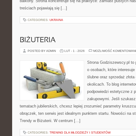
balkony. Strona koncentruje się na praktyce: zamiast pustych has
treściach pojawiają się […]
CATEGORIES:
UKRAINA
BIŻUTERIA
POSTED BY ADMIN
LUT - 1 - 2026
MOŻLIWOŚĆ KOMENTOWAN
Strona Godziszewscy.pl to 
o osobach, które interesuje
ślubne oraz sprzedaż złota
okolicach. To blog internet
podpowiedzi estetyczne z 
zakupowymi. Jeśli szukasz
tematach jubilerskich, chcesz lepiej zrozumieć parametry kruszcu
obrączek, ten serwis jest idealnym punktem startu. Nowości na st
Trendy w Biżuterii. W centrum […]
CATEGORIES:
TRENING DLA MŁODZIEŻY I STUDENTÓW