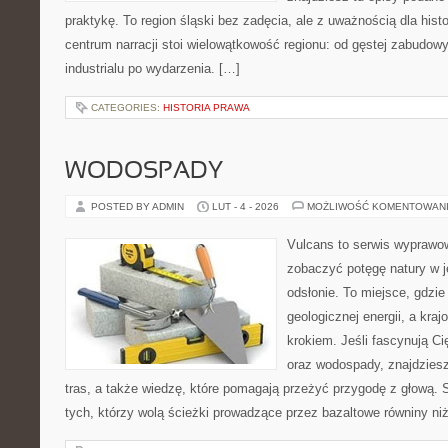
praktykę. To region śląski bez zadęcia, ale z uważnością dla histor
centrum narracji stoi wielowątkowość regionu: od gęstej zabudowy
industrialu po wydarzenia. […]
CATEGORIES:
HISTORIA PRAWA
WODOSPADY
POSTED BY ADMIN
LUT - 4 - 2026
MOŻLIWOŚĆ KOMENTOWAN
Vulcans to serwis wyprawow
zobaczyć potęgę natury w je
odsłonie. To miejsce, gdzie 
geologicznej energii, a kra
krokiem. Jeśli fascynują Ci
oraz wodospady, znajdziesz
tras, a także wiedzę, które pomagają przeżyć przygodę z głową. 
tych, którzy wolą ścieżki prowadzące przez bazaltowe równiny ni