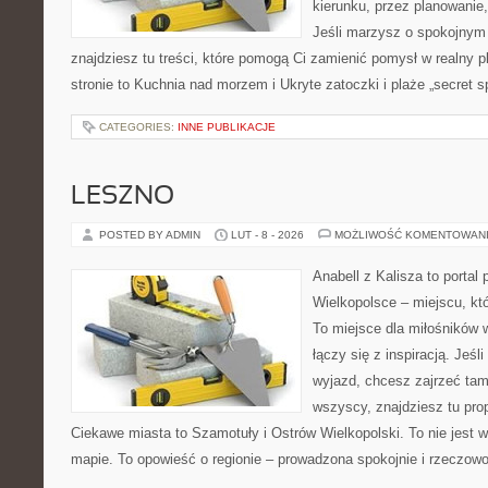
kierunku, przez planowanie,
Jeśli marzysz o spokojnym
znajdziesz tu treści, które pomogą Ci zamienić pomysł w realny p
stronie to Kuchnia nad morzem i Ukryte zatoczki i plaże „secret 
CATEGORIES:
INNE PUBLIKACJE
LESZNO
POSTED BY ADMIN
LUT - 8 - 2026
MOŻLIWOŚĆ KOMENTOWAN
Anabell z Kalisza to portal
Wielkopolsce – miejscu, któr
To miejsce dla miłośników 
łączy się z inspiracją. Jeś
wyjazd, chcesz zajrzeć tam
wszyscy, znajdziesz tu pro
Ciekawe miasta to Szamotuły i Ostrów Wielkopolski. To nie jest 
mapie. To opowieść o regionie – prowadzona spokojnie i rzeczow