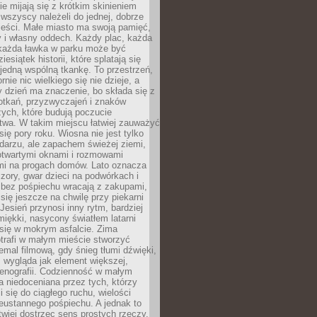
zie mijają się z krótkim skinieniem
 wszyscy należeli do jednej, dobrze
ieści. Małe miasto ma swoją pamięć,
y i własny oddech. Każdy plac, każda
 każda ławka w parku może być
esiątek historii, które splatają się
 jedną wspólną tkankę. To przestrzeń,
rnie nic wielkiego się nie dzieje, a
 dzień ma znaczenie, bo składa się z
otkań, przyzwyczajeń i znaków
ych, które budują poczucie
twa. W takim miejscu łatwiej zauważyć
się pory roku. Wiosna nie jest tylko
darzu, ale zapachem świeżej ziemi,
otwartymi oknami i rozmowami
i na progach domów. Lato oznacza
zory, gwar dzieci na podwórkach i
y bez pośpiechu wracają z zakupami,
się jeszcze na chwilę przy piekarni
 Jesień przynosi inny rytm, bardziej
iękki, nasycony światłem latarni
się w mokrym asfalcie. Zima
trafi w małym mieście stworzyć
emal filmową, gdy śnieg tłumi dźwięki,
 wygląda jak element większej,
cenografii. Codzienność w małym
 niedoceniana przez tych, którzy
i się do ciągłego ruchu, wielości
eustannego pośpiechu. A jednak to
atwiej dostrzec sens prostych rzeczy.