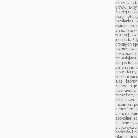
rolety, a lud
głowy, jakby
znanej opow
swoje rytuał
kamienica i
świadkiem dzi
przez lata w
w której pozo
jednak każdy
drobnych sp
rozpoznawcz
bezpieczeńs
zmieniające 
datą w kalen
pierwszymi 
prowadzonym
dłuższe wiec
ludzi, którz
zatrzymując 
albo kiosku.
zamyślony, m
odbijającym 
natomiast po
atmosferę ni
a każdy dom
spokojnej s
mieście bywa
przyzwyczail
bodźców i ni
właśnie tu ł