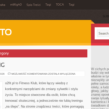
mWig40
Tagi
TOCA
Tagi
bska
Spis Treści
SUB
 TO
egory
NG
W cichych p
budzi się wo
DOMOWY
2026
MOŻLIWOŚĆ KOMENTOWANIA
ZOSTAŁA WYŁĄCZONA
właśnie w ty
TRENING
niezwykły ur
o2fit.pl to Fitness Klub, które łączy wiedzę z
pełne samoc
rolety, a lud
konkretnymi narzędziami do zmiany sylwetki i stylu
głowy, jakby
znanej opow
życia. To miejsce stworzone dla osób, które chcą
swoje rytuał
trenować skuteczniej, a jednocześnie nie lubią treningu
kamienica i
świadkiem dzi
„na ślepo”. Na stronie znajdziesz treści, które pomagają