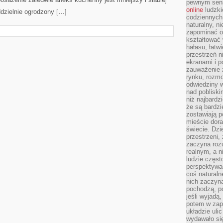
pewnym sensi
online
ludzki
dzielnie ogrodzony […]
codziennych 
naturalny, 
zapominać o 
kształtować 
hałasu, łatw
przestrzeń n
ekranami i p
zauważenie 
rynku, rozm
odwiedziny w
nad poblisk
niż najbardz
że są bardzi
zostawiają 
mieście dora
świecie. Dzi
przestrzeni,
zaczyna roz
realnym, a n
ludzie częst
perspektywac
coś naturaln
nich zaczyna
pochodzą, po
jeśli wyjadą
potem w zap
układzie uli
wydawało się