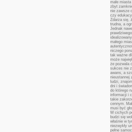
małe miasta
zbyt zamknię
nie zawsze 
czy edukacyj
Zdarza się,
trudna, a og
Jednak nawet
prawdziwego 
idealizowany
małego miast
autentycznoś
niczego pona
tak ważne dl
może najwięk
że pozwala o
sukces nie 
awans, a sz
nieustannej
ludzi, znajo
dni i świado
do którego 
informacji i
takie zakor
cennym. Mał
musi być gło
W cichych p
budzi się wo
właśnie w ty
niezwykły ur
pełne samoc