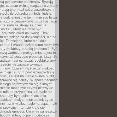
 są pozbawione problemów. Bywają
te, czasem wolniej reagują na zmiany,
oferują tyle możliwości zawodowych
nych, ile potrzebują młodzi ludzie.
 że codzienność w takim miejscu bywa
raniczona perspektywa rodzi frustrację.
 te słabsze strony są częścią
obrazu, który nie musi być
, aby zasługiwał na uwagę. Urok
a nie polega na doskonałości, ale na
ci. To miejsce, które nie udaje
d stan i właśnie dzięki temu może być
a tych, którzy potrafią je docenić. Być
szą wartością małego miasta jest to,
dzyskać poczucie proporcji. Uczy, że
zawsze musi oznaczać spektakularny
częście nie zawsze wymaga
 zmiany. Czasem wystarczy bliskość
me miejsca, rytm powtarzających się
mość, że jest na mapie świata punkt,
naprawdę się należy. W epoce nadmiaru
 ciągłego porównywania się z innymi
zenienie może być czymś niezwykle
e miasto przypomina, że życie nie
śne, aby było pełne znaczenia.
orankach małych miasteczek życie
lniej niż w wielkich aglomeracjach, ale
m spokojnym tempie kryje się
ok codzienności. Ulice nie są jeszcze
hodów, sklepy dopiero podnoszą