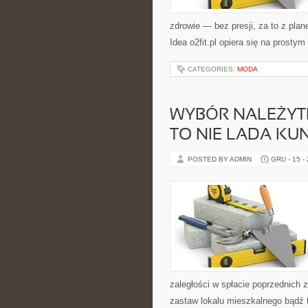
zdrowie — bez presji, za to z plan
Idea o2fit.pl opiera się na prostym
CATEGORIES:
MODA
WYBÓR NALEŻYT
TO NIE LADA KUN
POSTED BY ADMIN
GRU - 15 -
zaległości w spłacie poprzednich
zastaw lokalu mieszkalnego bądź 