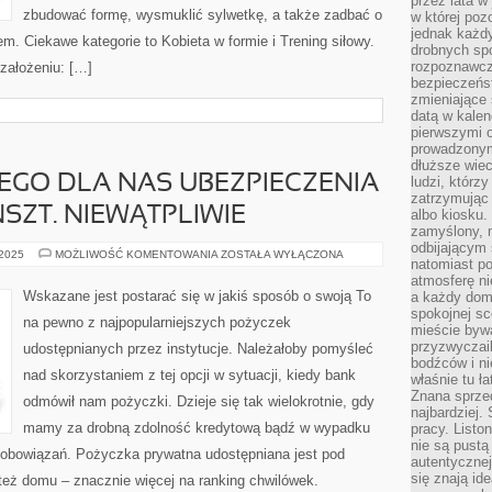
przez lata w
zbudować formę, wysmuklić sylwetkę, a także zadbać o
w której pozo
jednak każdy
em. Ciekawe kategorie to Kobieta w formie i Trening siłowy.
drobnych sp
rozpoznawcz
 założeniu: […]
bezpieczeńs
zmieniające 
datą w kalen
pierwszymi 
prowadzonym
dłuższe wiec
EGO DLA NAS UBEZPIECZENIA
ludzi, którz
zatrzymując 
SZT. NIEWĄTPLIWIE
albo kiosku.
zamyślony, m
odbijającym 
WYBÓR
 2025
MOŻLIWOŚĆ KOMENTOWANIA
ZOSTAŁA WYŁĄCZONA
natomiast po
NALEŻYTEGO
DLA
atmosferę ni
NAS
Wskazane jest postarać się w jakiś sposób o swoją To
a każdy dom
UBEZPIECZENIA
spokojnej s
TO
na pewno z najpopularniejszych pożyczek
NIE
mieście bywa
LADA
przyzwyczail
udostępnianych przez instytucje. Należałoby pomyśleć
KUNSZT.
bodźców i ni
NIEWĄTPLIWIE
nad skorzystaniem z tej opcji w sytuacji, kiedy bank
właśnie tu ł
Znana sprzed
odmówił nam pożyczki. Dzieje się tak wielokrotnie, gdy
najbardziej.
mamy za drobną zdolność kredytową bądź w wypadku
pracy. Listo
nie są pustą
 zobowiązań. Pożyczka prywatna udostępniana jest pod
autentycznej
się znają ide
też domu – znacznie więcej na ranking chwilówek.