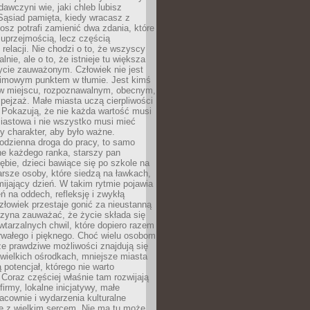
awczyni wie, jaki chleb lubisz
 Sąsiad pamięta, kiedy wracasz z
nosz potrafi zamienić dwa zdania, które
 uprzejmością, lecz częścią
 relacji. Nie chodzi o to, że wszyscy
alnie, ale o to, że istnieje tu większa
ycie zauważonym. Człowiek nie jest
nimowym punktem w tłumie. Jest kimś
 miejscu, rozpoznawalnym, obecnym,
ejzaż. Małe miasta uczą cierpliwości
 Pokazują, że nie każda wartość musi
iastowa i nie wszystko musi mieć
y charakter, aby było ważne.
odzienna droga do pracy, to samo
ne każdego ranka, starszy pan
ębie, dzieci bawiące się po szkole na
arsze osoby, które siedzą na ławkach,
ijający dzień. W takim rytmie pojawia
eń na oddech, refleksję i zwykłą
łowiek przestaje gonić za nieustanną
czyna zauważać, że życie składa się
wtarzalnych chwil, które dopiero razem
rwałego i pięknego. Choć wielu osobom
że prawdziwe możliwości znajdują się
wielkich ośrodkach, mniejsze miasta
 potencjał, którego nie warto
Coraz częściej właśnie tam rozwijają
firmy, lokalne inicjatywy, małe
racownie i wydarzenia kulturalne
e z wielkim sercem. Nie ma tu może