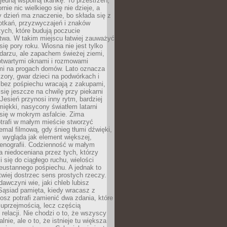
 jedną wspólną tkankę. To przestrzeń,
rnie nic wielkiego się nie dzieje, a
 dzień ma znaczenie, bo składa się z
otkań, przyzwyczajeń i znaków
ych, które budują poczucie
twa. W takim miejscu łatwiej zauważyć
się pory roku. Wiosna nie jest tylko
darzu, ale zapachem świeżej ziemi,
otwartymi oknami i rozmowami
i na progach domów. Lato oznacza
zory, gwar dzieci na podwórkach i
y bez pośpiechu wracają z zakupami,
się jeszcze na chwilę przy piekarni
 Jesień przynosi inny rytm, bardziej
iękki, nasycony światłem latarni
się w mokrym asfalcie. Zima
trafi w małym mieście stworzyć
emal filmową, gdy śnieg tłumi dźwięki,
 wygląda jak element większej,
cenografii. Codzienność w małym
 niedoceniana przez tych, którzy
i się do ciągłego ruchu, wielości
eustannego pośpiechu. A jednak to
atwiej dostrzec sens prostych rzeczy.
awczyni wie, jaki chleb lubisz
 Sąsiad pamięta, kiedy wracasz z
nosz potrafi zamienić dwa zdania, które
 uprzejmością, lecz częścią
 relacji. Nie chodzi o to, że wszyscy
alnie, ale o to, że istnieje tu większa