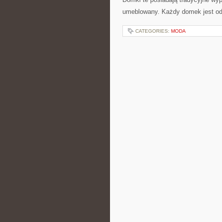
umeblowany. Każdy domek jest od
CATEGORIES:
MODA