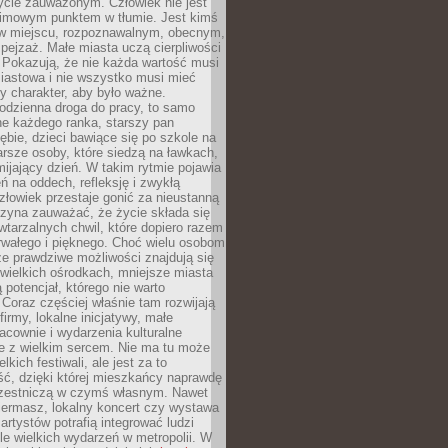
ycie zauważonym. Człowiek nie jest
nimowym punktem w tłumie. Jest kimś
 miejscu, rozpoznawalnym, obecnym,
ejzaż. Małe miasta uczą cierpliwości
 Pokazują, że nie każda wartość musi
iastowa i nie wszystko musi mieć
y charakter, aby było ważne.
odzienna droga do pracy, to samo
ne każdego ranka, starszy pan
ębie, dzieci bawiące się po szkole na
arsze osoby, które siedzą na ławkach,
ijający dzień. W takim rytmie pojawia
eń na oddech, refleksję i zwykłą
łowiek przestaje gonić za nieustanną
czyna zauważać, że życie składa się
wtarzalnych chwil, które dopiero razem
rwałego i pięknego. Choć wielu osobom
że prawdziwe możliwości znajdują się
wielkich ośrodkach, mniejsze miasta
 potencjał, którego nie warto
Coraz częściej właśnie tam rozwijają
firmy, lokalne inicjatywy, małe
racownie i wydarzenia kulturalne
e z wielkim sercem. Nie ma tu może
kich festiwali, ale jest za to
ć, dzięki której mieszkańcy naprawdę
czestniczą w czymś własnym. Nawet
iermasz, lokalny koncert czy wystawa
artystów potrafią integrować ludzi
iele wielkich wydarzeń w metropolii. W