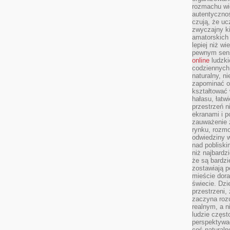
rozmachu wiel
autentycznoś
czują, że u
zwyczajny k
amatorskich 
lepiej niż w
pewnym sensi
online
ludzki
codziennych 
naturalny, 
zapominać o 
kształtować 
hałasu, łatw
przestrzeń n
ekranami i p
zauważenie 
rynku, rozm
odwiedziny w
nad poblisk
niż najbardz
że są bardzi
zostawiają 
mieście dora
świecie. Dzi
przestrzeni,
zaczyna roz
realnym, a n
ludzie częst
perspektywac
coś naturaln