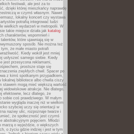
kich festiwali, ale jest za to
ć, dzięki której mieszkańcy naprawdę
czestniczą w czymś własnym. Nawet
iermasz, lokalny koncert czy wystawa
artystów potrafią integrować ludzi
iele wielkich wydarzeń w metropolii. W
e takie miejsce działa jak
katalog
ch charakterów, wspomnień i
talentów, które ujawniają się w
niewymuszony sposób. Nie można też
tym, że małe miasto potrafi
wrażliwość. Kiedy wokół jest mniej
iej usłyszeć samego siebie. Kiedy
ie jest przesycona reklamami,
ośpiechem, prostsze staje się
znaczenia zwykłych chwil. Spacer po
owa z kimś spotkanym przypadkiem,
 lokalnej bibliotece albo chwila ciszy
im stawem mogą mieć większą wartość
iej widowiskowe atrakcje. Nie dlatego,
ej efektowne, lecz dlatego, że
po sobie coś prawdziwego. W małym
stanie wygląda inaczej niż w wielkim
ecko szybciej uczy się orientacji w
 zna nazwy ulic, rozpoznaje twarze i
umieć, że społeczność jest czymś
ie abstrakcyjnym pojęciem. Młodzi
o marzą o wyjeździe, o większych
h, o życiu gdzie indziej i jest w tym
ego. Jednak z biegiem czasu wielu z