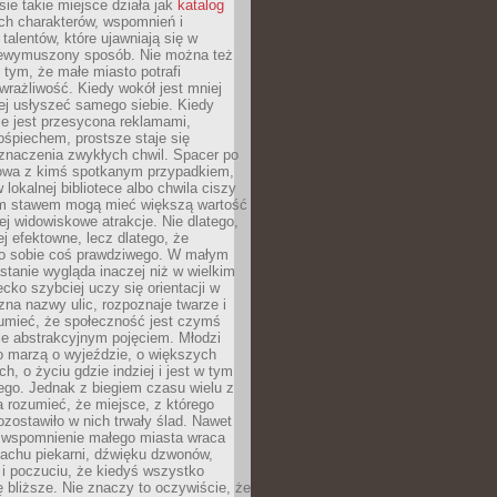
e takie miejsce działa jak
katalog
ch charakterów, wspomnień i
talentów, które ujawniają się w
niewymuszony sposób. Nie można też
tym, że małe miasto potrafi
wrażliwość. Kiedy wokół jest mniej
iej usłyszeć samego siebie. Kiedy
ie jest przesycona reklamami,
ośpiechem, prostsze staje się
znaczenia zwykłych chwil. Spacer po
owa z kimś spotkanym przypadkiem,
 lokalnej bibliotece albo chwila ciszy
im stawem mogą mieć większą wartość
iej widowiskowe atrakcje. Nie dlatego,
ej efektowne, lecz dlatego, że
po sobie coś prawdziwego. W małym
stanie wygląda inaczej niż w wielkim
ecko szybciej uczy się orientacji w
 zna nazwy ulic, rozpoznaje twarze i
umieć, że społeczność jest czymś
ie abstrakcyjnym pojęciem. Młodzi
o marzą o wyjeździe, o większych
h, o życiu gdzie indziej i jest w tym
ego. Jednak z biegiem czasu wielu z
 rozumieć, że miejsce, z którego
zostawiło w nich trwały ślad. Nawet
, wspomnienie małego miasta wraca
achu piekarni, dźwięku dzwonów,
c i poczuciu, że kiedyś wszystko
 bliższe. Nie znaczy to oczywiście, że