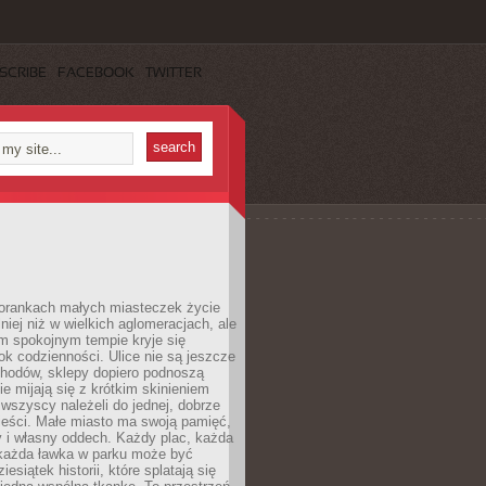
SCRIBE
FACEBOOK
TWITTER
orankach małych miasteczek życie
lniej niż w wielkich aglomeracjach, ale
m spokojnym tempie kryje się
ok codzienności. Ulice nie są jeszcze
hodów, sklepy dopiero podnoszą
zie mijają się z krótkim skinieniem
 wszyscy należeli do jednej, dobrze
ieści. Małe miasto ma swoją pamięć,
y i własny oddech. Każdy plac, każda
 każda ławka w parku może być
esiątek historii, które splatają się