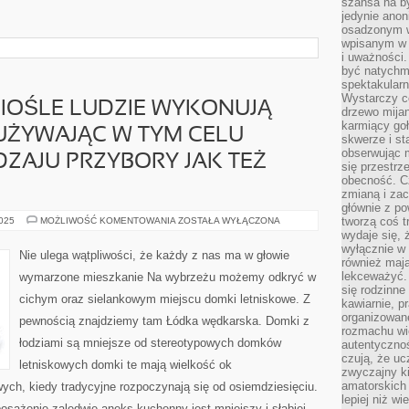
szansa na b
jedynie ano
osadzonym w
wpisanym w p
i uważności.
być natychm
spektakularn
Wystarczy c
IOŚLE LUDZIE WYKONUJĄ
drzewo mija
karmiący goł
UŻYWAJĄC W TYM CELU
skwerze i st
obserwując m
ZAJU PRZYBORY JAK TEŻ
się przestrz
obecność. Cz
zmianą i za
głównie z po
W
tworzą coś t
2025
MOŻLIWOŚĆ KOMENTOWANIA
ZOSTAŁA WYŁĄCZONA
KAŻDYM
wydaje się, 
RZEMIOŚLE
wyłącznie w 
LUDZIE
Nie ulega wątpliwości, że każdy z nas ma w głowie
WYKONUJĄ
również mają
WŁASNĄ
lekceważyć. 
wymarzone mieszkanie Na wybrzeżu możemy odkryć w
PRACĘ
się rodzinne 
UŻYWAJĄC
cichym oraz sielankowym miejscu domki letniskowe. Z
W
kawiarnie, p
TYM
organizowan
pewnością znajdziemy tam Łódka wędkarska. Domki z
CELU
rozmachu wiel
WSZELKIEGO
RODZAJU
łodziami są mniejsze od stereotypowych domków
autentycznoś
PRZYBORY
czują, że u
JAK
letniskowych domki te mają wielkość ok
TEŻ
zwyczajny k
URZĄDZENIA
amatorskich 
ych, kiedy tradycyjne rozpoczynają się od osiemdziesięciu.
lepiej niż w
osażenie zaledwie aneks kuchenny jest mniejszy i słabiej