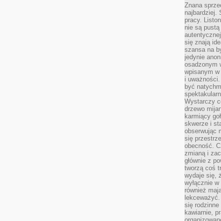
Znana sprzed
najbardziej.
pracy. Listo
nie są pustą
autentycznej
się znają ide
szansa na b
jedynie ano
osadzonym w
wpisanym w p
i uważności.
być natychm
spektakularn
Wystarczy c
drzewo mija
karmiący goł
skwerze i st
obserwując m
się przestrz
obecność. Cz
zmianą i za
głównie z po
tworzą coś t
wydaje się, 
wyłącznie w 
również mają
lekceważyć. 
się rodzinne 
kawiarnie, p
organizowan