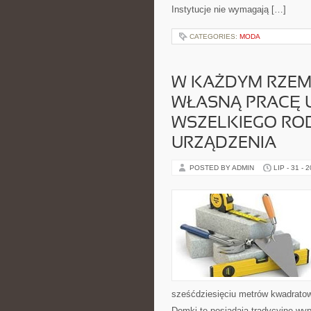
Instytucje nie wymagają […]
CATEGORIES:
MODA
W KAŻDYM RZEM
WŁASNĄ PRACĘ 
WSZELKIEGO ROD
URZĄDZENIA
POSTED BY ADMIN
LIP - 31 - 
sześćdziesięciu metrów kwadratow
Domki te posiadają tradycyjne wyp