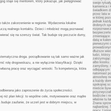
gog staje się mentorem, który pokazuje, jak pielęgnować
swoje rytuał
kamienica i
świadkiem dzi
przez lata w
w której pozo
jednak każdy
 także zakorzenienie w regionie. Wydarzenia lokalne
drobnych sp
rozpoznawcz
o uczą realnego kontaktu. Dzieci i młodzież mogą poznawać
bezpieczeńs
twierać się na szerszy świat. Tak buduje się poczucie dumy,
zmieniające 
datą w kalen
pierwszymi 
prowadzonym
dłuższe wiec
ludzi, którz
ystematyczna droga. porządkowanie są tak samo ważne jak
zatrzymując 
albo kiosku.
ić rolę drogowskazu, a nie wyłącznie klasyfikacji. Dzięki
zamyślony, m
własną pracę oraz wyciągać wnioski. To kompetencja, która
odbijającym 
natomiast po
atmosferę ni
a każdy dom
spokojnej s
mieście bywa
odbierana jako zaproszenie do życia społeczności.
przyzwyczail
bodźców i ni
ej niż plan lekcji: to wspólne cele, motywowanie oraz mądre
właśnie tu ł
 buduje zaufanie, że uczeń jest w dobrym miejscu, w
Znana sprzed
najbardziej.
pracy. Listo