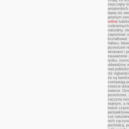
zwyczajny k
amatorskich 
lepiej niż w
pewnym sensi
online
ludzki
codziennych 
naturalny, 
zapominać o 
kształtować 
hałasu, łatw
przestrzeń n
ekranami i p
zauważenie 
rynku, rozm
odwiedziny w
nad poblisk
niż najbardz
że są bardzi
zostawiają 
mieście dora
świecie. Dzi
przestrzeni,
zaczyna roz
realnym, a n
ludzie częst
perspektywac
coś naturaln
nich zaczyna
pochodzą, po