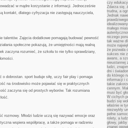
czy edukacyj
prowadzać w mądre korzystanie z informacji. Jednocześnie
Zdarza się,
trudna, a og
 kontakt, dlatego cyfryzacja nie zastępują nauczyciela,
Jednak nawet
prawdziwego 
idealizowany
małego miast
autentycznoś
niczego pona
ie talentów. Zajęcia dodatkowe pomagają budować pewność
tak ważne dl
ziałania społeczne pokazują, że umiejętności mają realną
może najwięk
że pozwala o
ek zaczyna rozumieć, że szkoła to nie tylko sprawdziany,
sukces nie 
awans, a sz
domości.
nieustannej
ludzi, znajo
dni i świado
do którego 
o dobrostan. sport buduje siłę, uczy fair play i pomaga
informacji i
wość na środowisko może pojawiać się w praktycznych
takie zakor
cennym. Mał
ość zaczyna się od prostych wyborów. Tak rozumiana
musi być gło
W cichych p
złość.
budzi się wo
właśnie w ty
niezwykły ur
pełne samoc
ść rozmowy. Młodzi ludzie uczą się nazywać emocje oraz
rolety, a lud
tyczna wspiera współpracę, a także pomaga w radzeniu
głowy, jakby
znanej opow