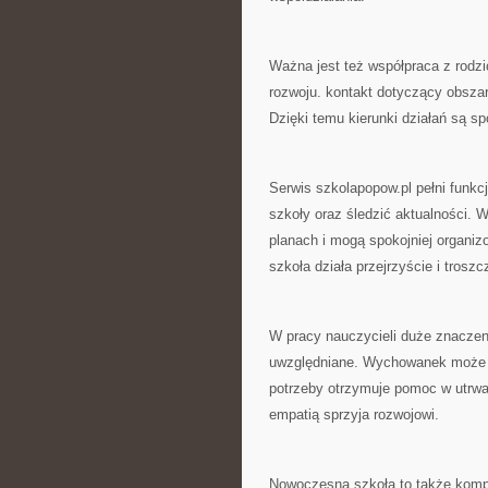
Ważna jest też współpraca z rodz
rozwoju. kontakt dotyczący obsza
Dzięki temu kierunki działań są s
Serwis szkolapopow.pl pełni funkc
szkoły oraz śledzić aktualności. 
planach i mogą spokojniej organiz
szkoła działa przejrzyście i troszc
W pracy nauczycieli duże znaczen
uwzględniane. Wychowanek może w
potrzeby otrzymuje pomoc w utrwa
empatią sprzyja rozwojowi.
Nowoczesna szkoła to także komp