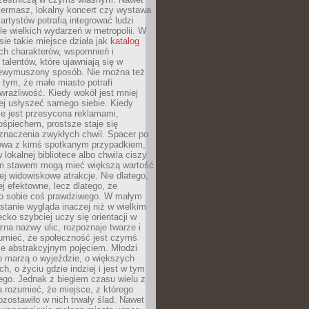
iermasz, lokalny koncert czy wystawa
artystów potrafią integrować ludzi
iele wielkich wydarzeń w metropolii. W
e takie miejsce działa jak
katalog
ch charakterów, wspomnień i
talentów, które ujawniają się w
niewymuszony sposób. Nie można też
tym, że małe miasto potrafi
wrażliwość. Kiedy wokół jest mniej
iej usłyszeć samego siebie. Kiedy
ie jest przesycona reklamami,
ośpiechem, prostsze staje się
znaczenia zwykłych chwil. Spacer po
owa z kimś spotkanym przypadkiem,
 lokalnej bibliotece albo chwila ciszy
im stawem mogą mieć większą wartość
iej widowiskowe atrakcje. Nie dlatego,
ej efektowne, lecz dlatego, że
po sobie coś prawdziwego. W małym
stanie wygląda inaczej niż w wielkim
ecko szybciej uczy się orientacji w
 zna nazwy ulic, rozpoznaje twarze i
umieć, że społeczność jest czymś
ie abstrakcyjnym pojęciem. Młodzi
o marzą o wyjeździe, o większych
h, o życiu gdzie indziej i jest w tym
ego. Jednak z biegiem czasu wielu z
 rozumieć, że miejsce, z którego
zostawiło w nich trwały ślad. Nawet