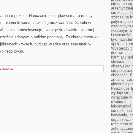
nie są pustą
autentycznej
się znają ide
óra dba o poziom. Nauczanie początkowe ma tu mocny
szansa na b
jedynie ano
est ukierunkowana na wiedzę oraz wartości. Szkoła w
osadzonym w
ć ciepło i konsekwencję, tworząc środowisko, w której
wpisanym w p
i uważności.
ocześnie zdobywają solidne podstawy. To charakterystyka
być natychm
spektakularn
ajbliższych krokach, budując wiedzę oraz szacunek w
Wystarczy c
kolnego życia.
drzewo mija
karmiący goł
skwerze i st
obserwując m
OCHODÓW
się przestrz
obecność. Cz
zmianą i za
głównie z po
tworzą coś t
wydaje się, 
wyłącznie w 
również mają
lekceważyć. 
się rodzinne 
kawiarnie, p
organizowan
rozmachu wiel
autentycznoś
czują, że u