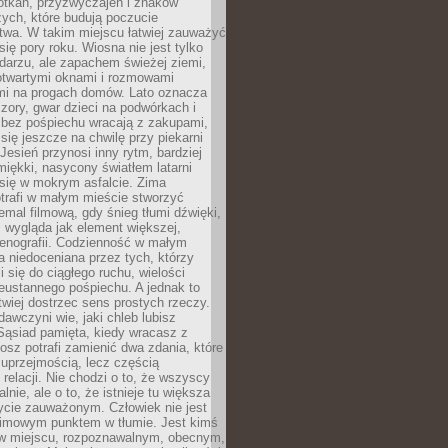
otkań, przyzwyczajeń i znaków
ych, które budują poczucie
twa. W takim miejscu łatwiej zauważyć
się pory roku. Wiosna nie jest tylko
darzu, ale zapachem świeżej ziemi,
otwartymi oknami i rozmowami
i na progach domów. Lato oznacza
zory, gwar dzieci na podwórkach i
y bez pośpiechu wracają z zakupami,
się jeszcze na chwilę przy piekarni
 Jesień przynosi inny rytm, bardziej
iękki, nasycony światłem latarni
się w mokrym asfalcie. Zima
trafi w małym mieście stworzyć
emal filmową, gdy śnieg tłumi dźwięki,
 wygląda jak element większej,
cenografii. Codzienność w małym
 niedoceniana przez tych, którzy
i się do ciągłego ruchu, wielości
eustannego pośpiechu. A jednak to
atwiej dostrzec sens prostych rzeczy.
awczyni wie, jaki chleb lubisz
 Sąsiad pamięta, kiedy wracasz z
nosz potrafi zamienić dwa zdania, które
 uprzejmością, lecz częścią
 relacji. Nie chodzi o to, że wszyscy
alnie, ale o to, że istnieje tu większa
ycie zauważonym. Człowiek nie jest
nimowym punktem w tłumie. Jest kimś
 miejscu, rozpoznawalnym, obecnym,