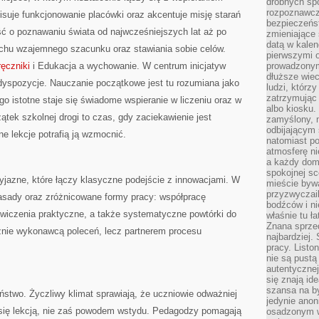
drobnych sp
rozpoznawcz
isuje funkcjonowanie placówki oraz akcentuje misję starań
bezpieczeńs
ć o poznawaniu świata od najwcześniejszych lat aż po
zmieniające 
datą w kalen
chu wzajemnego szacunku oraz stawiania sobie celów.
pierwszymi 
ęczniki
i Edukacja a wychowanie. W centrum inicjatyw
prowadzonym
dłuższe wiec
edyspozycje. Nauczanie początkowe jest tu rozumiana jako
ludzi, którz
zatrzymując 
go istotne staje się świadome wspieranie w liczeniu oraz w
albo kiosku.
ek szkolnej drogi to czas, gdy zaciekawienie jest
zamyślony, m
odbijającym 
e lekcje potrafią ją wzmocnić.
natomiast po
atmosferę ni
a każdy dom
spokojnej s
yjazne, które łączy klasyczne podejście z innowacjami. W
mieście bywa
przyzwyczail
zasady oraz zróżnicowane formy pracy: współpracę
bodźców i ni
ćwiczenia praktyczne, a także systematyczne powtórki do
właśnie tu ł
Znana sprzed
cznie wykonawcą poleceń, lecz partnerem procesu
najbardziej.
pracy. Listo
nie są pustą
autentycznej
się znają ide
szansa na b
two. Życzliwy klimat sprawiają, że uczniowie odważniej
jedynie ano
 się lekcją, nie zaś powodem wstydu. Pedagodzy pomagają
osadzonym w