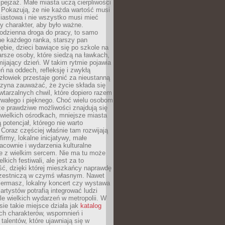
ejzaż. Małe miasta uczą cierpliwości
 Pokazują, że nie każda wartość musi
iastowa i nie wszystko musi mieć
y charakter, aby było ważne.
odzienna droga do pracy, to samo
ne każdego ranka, starszy pan
ębie, dzieci bawiące się po szkole na
arsze osoby, które siedzą na ławkach,
ijający dzień. W takim rytmie pojawia
eń na oddech, refleksję i zwykłą
łowiek przestaje gonić za nieustanną
czyna zauważać, że życie składa się
wtarzalnych chwil, które dopiero razem
rwałego i pięknego. Choć wielu osobom
że prawdziwe możliwości znajdują się
wielkich ośrodkach, mniejsze miasta
 potencjał, którego nie warto
Coraz częściej właśnie tam rozwijają
firmy, lokalne inicjatywy, małe
racownie i wydarzenia kulturalne
e z wielkim sercem. Nie ma tu może
kich festiwali, ale jest za to
ć, dzięki której mieszkańcy naprawdę
czestniczą w czymś własnym. Nawet
iermasz, lokalny koncert czy wystawa
artystów potrafią integrować ludzi
iele wielkich wydarzeń w metropolii. W
e takie miejsce działa jak
katalog
ch charakterów, wspomnień i
talentów, które ujawniają się w