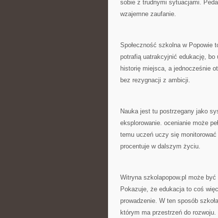
sobie z trudnymi sytuacjami. Peda
wzajemne zaufanie.
Społeczność szkolna w Popowie to
potrafią uatrakcyjnić edukację, b
historię miejsca, a jednocześnie o
bez rezygnacji z ambicji.
Nauka jest tu postrzegany jako s
eksplorowanie. ocenianie może pełn
temu uczeń uczy się monitorować 
procentuje w dalszym życiu.
Witryna szkolapopow.pl może być 
Pokazuje, że edukacja to coś więc
prowadzenie. W ten sposób szkoła
którym ma przestrzeń do rozwoju.