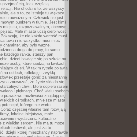
 uprzejmością, lecz częścią
 relacji. Nie chodzi o to, że wszyscy
alnie, ale o to, że istnieje tu większa
ycie zauważonym. Człowiek nie jest
nimowym punktem w tłumie. Jest kimś
 miejscu, rozpoznawalnym, obecnym,
ejzaż. Małe miasta uczą cierpliwości
 Pokazują, że nie każda wartość musi
iastowa i nie wszystko musi mieć
y charakter, aby było ważne.
odzienna droga do pracy, to samo
ne każdego ranka, starszy pan
ębie, dzieci bawiące się po szkole na
arsze osoby, które siedzą na ławkach,
ijający dzień. W takim rytmie pojawia
eń na oddech, refleksję i zwykłą
łowiek przestaje gonić za nieustanną
czyna zauważać, że życie składa się
wtarzalnych chwil, które dopiero razem
rwałego i pięknego. Choć wielu osobom
że prawdziwe możliwości znajdują się
wielkich ośrodkach, mniejsze miasta
 potencjał, którego nie warto
Coraz częściej właśnie tam rozwijają
firmy, lokalne inicjatywy, małe
racownie i wydarzenia kulturalne
e z wielkim sercem. Nie ma tu może
kich festiwali, ale jest za to
ć, dzięki której mieszkańcy naprawdę
czestniczą w czymś własnym. Nawet