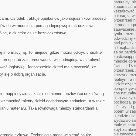
naturalny, 
zapominać o 
kształtować 
hałasu, łatw
icami. Ośrodek traktuje opiekunów jako sojuszników procesu
przestrzeń n
ekranami i p
rów do wzmocnienia pomaga lepiej wspierać uczniowi.
zauważenie 
pójne, a dziecko czuje bezpieczeństwo.
rynku, rozm
odwiedziny w
nad poblisk
niż najbardz
że są bardzi
ję informacyjną. To miejsce, gdzie można odkryć charakter
zostawiają 
W ten sposób zainteresowani łatwiej odnajdują w szkolnych
mieście dora
świecie. Dzi
ować logistykę. Jednocześnie dzieci mają pewność, że
przestrzeni,
zy się o dobrą organizację.
zaczyna roz
realnym, a n
ludzie częst
perspektywac
coś naturaln
ie mają indywidualizacja. odmienne możliwości uczniów są
nich zaczyna
zmacniać talenty dzięki dodatkowym zadaniom, a w razie
pochodzą, po
jeśli wyjadą
laniu materiału. Taka równowaga między standardami a
potem w zap
układzie uli
wydawało się
małe miasta
zbyt zamknię
nie zawsze 
etencje cyfrowe. Technologia mogą wspierać naukę,