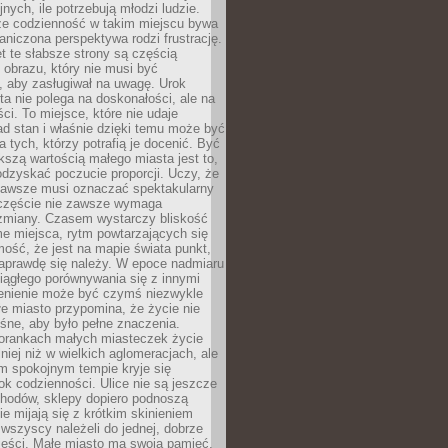
nych, ile potrzebują młodzi ludzie.
 że codzienność w takim miejscu bywa
raniczona perspektywa rodzi frustrację.
 te słabsze strony są częścią
obrazu, który nie musi być
, aby zasługiwał na uwagę. Urok
a nie polega na doskonałości, ale na
ci. To miejsce, które nie udaje
d stan i właśnie dzięki temu może być
a tych, którzy potrafią je docenić. Być
szą wartością małego miasta jest to,
dzyskać poczucie proporcji. Uczy, że
zawsze musi oznaczać spektakularny
częście nie zawsze wymaga
 zmiany. Czasem wystarczy bliskość
me miejsca, rytm powtarzających się
mość, że jest na mapie świata punkt,
naprawdę się należy. W epoce nadmiaru
 ciągłego porównywania się z innymi
zenienie może być czymś niezwykle
e miasto przypomina, że życie nie
śne, aby było pełne znaczenia.
orankach małych miasteczek życie
lniej niż w wielkich aglomeracjach, ale
m spokojnym tempie kryje się
ok codzienności. Ulice nie są jeszcze
hodów, sklepy dopiero podnoszą
zie mijają się z krótkim skinieniem
 wszyscy należeli do jednej, dobrze
ieści. Małe miasto ma swoją pamięć,