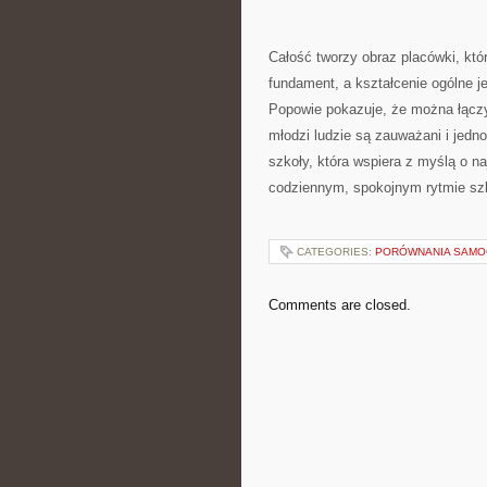
Całość tworzy obraz placówki, kt
fundament, a kształcenie ogólne j
Popowie pokazuje, że można łączy
młodzi ludzie są zauważani i jedn
szkoły, która wspiera z myślą o n
codziennym, spokojnym rytmie sz
CATEGORIES:
PORÓWNANIA SAM
Comments are closed.