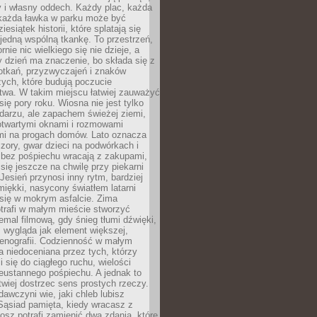
y i własny oddech. Każdy plac, każda
 każda ławka w parku może być
esiątek historii, które splatają się
 jedną wspólną tkankę. To przestrzeń,
rnie nic wielkiego się nie dzieje, a
 dzień ma znaczenie, bo składa się z
otkań, przyzwyczajeń i znaków
ych, które budują poczucie
twa. W takim miejscu łatwiej zauważyć
się pory roku. Wiosna nie jest tylko
darzu, ale zapachem świeżej ziemi,
otwartymi oknami i rozmowami
i na progach domów. Lato oznacza
zory, gwar dzieci na podwórkach i
y bez pośpiechu wracają z zakupami,
się jeszcze na chwilę przy piekarni
 Jesień przynosi inny rytm, bardziej
iękki, nasycony światłem latarni
się w mokrym asfalcie. Zima
trafi w małym mieście stworzyć
emal filmową, gdy śnieg tłumi dźwięki,
 wygląda jak element większej,
cenografii. Codzienność w małym
 niedoceniana przez tych, którzy
i się do ciągłego ruchu, wielości
eustannego pośpiechu. A jednak to
atwiej dostrzec sens prostych rzeczy.
awczyni wie, jaki chleb lubisz
 Sąsiad pamięta, kiedy wracasz z
nosz potrafi zamienić dwa zdania, które