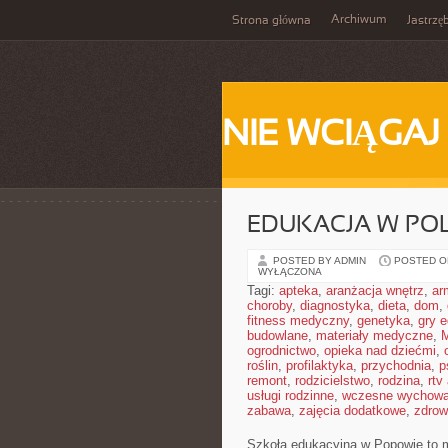
Archiwum
Strona główna
Jastrzę
NIE WCIĄGAJ
EDUKACJA W PO
POSTED BY ADMIN
POSTED ON
WYŁĄCZONA
Tagi:
apteka
,
aranżacja wnętrz
,
ar
choroby
,
diagnostyka
,
dieta
,
dom
,
fitness medyczny
,
genetyka
,
gry 
budowlane
,
materiały medyczne
,
M
ogrodnictwo
,
opieka nad dziećmi
,
roślin
,
profilaktyka
,
przychodnia
,
p
remont
,
rodzicielstwo
,
rodzina
,
rtv
usługi rodzinne
,
wczesne wychowa
zabawa
,
zajęcia dodatkowe
,
zdrow
Szkoła edukacyjna w Popowie to m