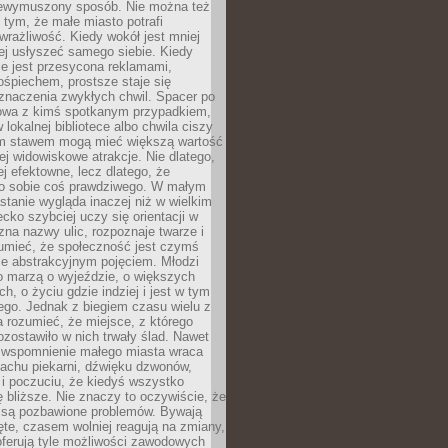
niewymuszony sposób. Nie można też
tym, że małe miasto potrafi
wrażliwość. Kiedy wokół jest mniej
iej usłyszeć samego siebie. Kiedy
ie jest przesycona reklamami,
ośpiechem, prostsze staje się
znaczenia zwykłych chwil. Spacer po
owa z kimś spotkanym przypadkiem,
 lokalnej bibliotece albo chwila ciszy
im stawem mogą mieć większą wartość
iej widowiskowe atrakcje. Nie dlatego,
ej efektowne, lecz dlatego, że
po sobie coś prawdziwego. W małym
stanie wygląda inaczej niż w wielkim
ecko szybciej uczy się orientacji w
 zna nazwy ulic, rozpoznaje twarze i
umieć, że społeczność jest czymś
ie abstrakcyjnym pojęciem. Młodzi
o marzą o wyjeździe, o większych
h, o życiu gdzie indziej i jest w tym
ego. Jednak z biegiem czasu wielu z
 rozumieć, że miejsce, z którego
zostawiło w nich trwały ślad. Nawet
, wspomnienie małego miasta wraca
achu piekarni, dźwięku dzwonów,
c i poczuciu, że kiedyś wszystko
 bliższe. Nie znaczy to oczywiście, że
 są pozbawione problemów. Bywają
te, czasem wolniej reagują na zmiany,
oferują tyle możliwości zawodowych