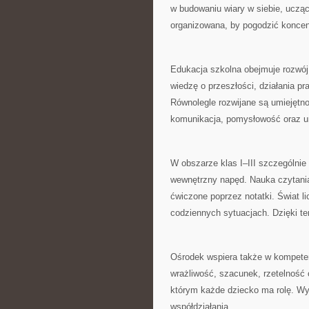
w budowaniu wiary w siebie, ucząc
organizowana, by pogodzić koncen
Edukacja szkolna obejmuje rozwój
wiedzę o przeszłości, działania p
Równolegle rozwijane są umiejętno
komunikacja, pomysłowość oraz u
W obszarze klas I–III szczególnie 
wewnętrzny napęd. Nauka czytania
ćwiczone poprzez notatki. Świat l
codziennych sytuacjach. Dzięki te
Ośrodek wspiera także w kompete
wrażliwość, szacunek, rzetelność 
którym każde dziecko ma rolę. Wy
współdziałania.