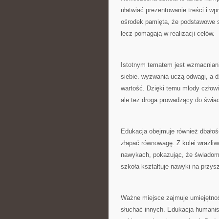
ułatwiać prezentowanie treści i w
ośrodek pamięta, że podstawowe są
lecz pomagają w realizacji celów.
Istotnym tematem jest wzmacnian
siebie. wyzwania uczą odwagi, a d
wartość. Dzięki temu młody człowi
ale też droga prowadzący do świa
Edukacja obejmuje również dbałość 
złapać równowagę. Z kolei wrażli
nawykach, pokazując, że świadom
szkoła kształtuje nawyki na przys
Ważne miejsce zajmuje umiejętno
słuchać innych. Edukacja humanis