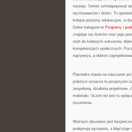
rozwoju. Serwis szkolapopow.pl op
wychowawców i dzieci. To opowieś
kolejne poziomy edukacyjne, w du
Dobre kategorie to
Programy i podr
znajduje się dziecko oraz jego pr
start do kolejnych sukcesów, dlate
kompetencjach społecznych. Począt
najżywsza, a dobrze zaprojektowan
Placówka stawia na nauczanie prz
praktyce oznacza to przejrzyste 
zespołową, działania projektowe, 
materiału. Uczeń nie jest tu wyłą
rozumienia.
Ważnym obszarem jest bezpieczeńs
podejmują wyzwania, a błąd staje