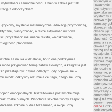
wpisanym w p
 wytrwałości i samodzielności. Dzień w szkole jest tak
i uważności.
być natychm
trację z odpoczynkiem.
spektakularn
Wystarczy c
drzewo mija
karmiący goł
 językowy, myślenie matematyczne, edukację przyrodniczą,
skwerze i st
raktyczne, plastyczność, a także aktywność ruchową.
obserwując m
się przestrz
ści przyszłości: rozumienie tekstu, wnioskowanie,
obecność. Cz
zmianą i za
miejętność planowania.
głównie z po
tworzą coś t
wydaje się, 
wyłącznie w 
istotne są nauka w działaniu, bo to one podtrzymują
również mają
lekceważyć. 
 może przyjmować formę zabaw słownych, a kaligrafia jest
się rodzinne 
iczb przestaje być czymś odległym, gdy pojawia się w
kawiarnie, p
organizowan
mu młodzi odkrywcy rozumieją cel tego, czego się uczą.
rozmachu wiel
autentycznoś
czują, że u
zwyczajny k
ncjach emocjonalnych. Kształtowanie postaw obejmuje
amatorskich 
lepiej niż w
oraz troskę o innych. Wspólnota szkolna tworzy zespół, w
pewnym sensi
darzenia szkolne budują tożsamość, a akcje uczą
online
ludzki
codziennych 