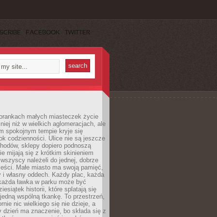
SCRIBE
FACEBOOK
TWITTER
orankach małych miasteczek życie
lniej niż w wielkich aglomeracjach, ale
m spokojnym tempie kryje się
ok codzienności. Ulice nie są jeszcze
hodów, sklepy dopiero podnoszą
zie mijają się z krótkim skinieniem
 wszyscy należeli do jednej, dobrze
ieści. Małe miasto ma swoją pamięć,
y i własny oddech. Każdy plac, każda
 każda ławka w parku może być
esiątek historii, które splatają się
 jedną wspólną tkankę. To przestrzeń,
rnie nic wielkiego się nie dzieje, a
 dzień ma znaczenie, bo składa się z