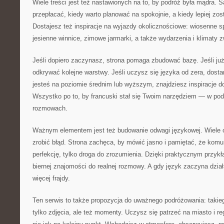
Wiele treści jest też nastawionych na to, by podróż była mądra. S
przepłacać, kiedy warto planować na spokojnie, a kiedy lepiej zo
Dostajesz też inspiracje na wyjazdy okolicznościowe: wiosenne sp
jesienne winnice, zimowe jarmarki, a także wydarzenia i klimaty 
Jeśli dopiero zaczynasz, strona pomaga zbudować bazę. Jeśli ju
odkrywać kolejne warstwy. Jeśli uczysz się języka od zera, dostan
jesteś na poziomie średnim lub wyższym, znajdziesz inspiracje 
Wszystko po to, by francuski stał się Twoim narzędziem — w pod
rozmowach.
Ważnym elementem jest też budowanie odwagi językowej. Wiele o
zrobić błąd. Strona zachęca, by mówić jasno i pamiętać, że komu
perfekcję, tylko droga do zrozumienia. Dzięki praktycznym przykł
biernej znajomości do realnej rozmowy. A gdy język zaczyna dział
więcej frajdy.
Ten serwis to także propozycja do uważnego podróżowania: takie
tylko zdjęcia, ale też momenty. Uczysz się patrzeć na miasto i r