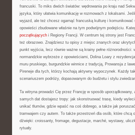
francuski. To miks dwóch światów: wędrowania po kraju nad Se
języka, który ułatwia komunikację w rozmowach z lokalsami. Jeśli
wyjazd, ale też chcesz ogarnąć francuską kulturę i komunikować s
opowieści zbudowane właśnie na tym podwójnym podejściu. Kate
początkujących
i Regiony Francji. W centrum tej strony jest Franc
też obrazowo. Znajdziesz tu opisy z miejsc znanych oraz ukrytych
punkt wyjścia, lecz równie ważne są krainy pełne różnorodności: w
normandzkie wybrzeże z opowieściami, Dolina Loary z rezydencja
muru pruskiego, burgundzkie winnice z tradycją, Prowansja z lawe
Pireneje dla tych, którzy kochają aktywny wypoczynek. Każdy tak
scenariuszem podróży, dopasowanym do budżetu i stylu zwiedzan
Ta witryna prowadzi Cię przez Francję w sposób uporządkowany, 
samych dat dostajesz tropy: jak skonstruować trasę, kiedy wyleci
unikać tłumów, gdzie wpaść na coś dobrego, a także jak porusza
tramwajem czy autem. To także przestrzeń dla osób, które chcą
dźwięki: croissanty, fromage, degustacje, marché, wystawy, uliczk
rytuały.