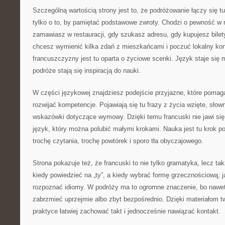
Szczególną wartością strony jest to, że podróżowanie łączy się t
tylko o to, by pamiętać podstawowe zwroty. Chodzi o pewność w 
zamawiasz w restauracji, gdy szukasz adresu, gdy kupujesz bilety
chcesz wymienić kilka zdań z mieszkańcami i poczuć lokalny kon
francuszczyzny jest tu oparta o życiowe scenki. Język staje się
podróże stają się inspiracją do nauki.
W części językowej znajdziesz podejście przyjazne, które pomag
rozwijać kompetencje. Pojawiają się tu frazy z życia wzięte, sło
wskazówki dotyczące wymowy. Dzięki temu francuski nie jawi się 
język, który można polubić małymi krokami. Nauka jest tu krok po
trochę czytania, trochę powtórek i sporo tła obyczajowego.
Strona pokazuje też, że francuski to nie tylko gramatyka, lecz ta
kiedy powiedzieć na „ty”, a kiedy wybrać formę grzecznościową; j
rozpoznać idiomy. W podróży ma to ogromne znaczenie, bo nawet 
zabrzmieć uprzejmie albo zbyt bezpośrednio. Dzięki materiałom 
praktyce łatwiej zachować takt i jednocześnie nawiązać kontakt.