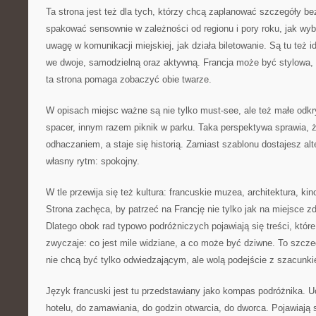
Ta strona jest też dla tych, którzy chcą zaplanować szczegóły be
spakować sensownie w zależności od regionu i pory roku, jak wyb
uwagę w komunikacji miejskiej, jak działa biletowanie. Są tu też i
we dwoje, samodzielną oraz aktywną. Francja może być stylowa, 
ta strona pomaga zobaczyć obie twarze.
W opisach miejsc ważne są nie tylko must-see, ale też małe odkr
spacer, innym razem piknik w parku. Taka perspektywa sprawia, ż
odhaczaniem, a staje się historią. Zamiast szablonu dostajesz a
własny rytm: spokojny.
W tle przewija się też kultura: francuskie muzea, architektura, kin
Strona zachęca, by patrzeć na Francję nie tylko jak na miejsce zd
Dlatego obok rad typowo podróżniczych pojawiają się treści, któr
zwyczaje: co jest mile widziane, a co może być dziwne. To szcze
nie chcą być tylko odwiedzającym, ale wolą podejście z szacunk
Język francuski jest tu przedstawiany jako kompas podróżnika. U
hotelu, do zamawiania, do godzin otwarcia, do dworca. Pojawiają 