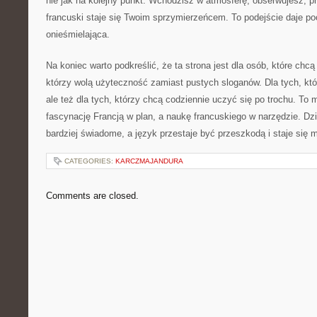
nie jak na kolejny punkt. Wchodzisz w atmosferę, obserwujesz, pr
francuski staje się Twoim sprzymierzeńcem. To podejście daje poc
onieśmielająca.
Na koniec warto podkreślić, że ta strona jest dla osób, które chcą
którzy wolą użyteczność zamiast pustych sloganów. Dla tych, któ
ale też dla tych, którzy chcą codziennie uczyć się po trochu. To
fascynację Francją w plan, a naukę francuskiego w narzędzie. Dzi
bardziej świadome, a język przestaje być przeszkodą i staje się
CATEGORIES:
KARCZMAJANDURA
Comments are closed.