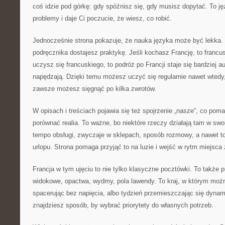
coś idzie pod górkę: gdy spóźnisz się, gdy musisz dopytać. To ję
problemy i daje Ci poczucie, że wiesz, co robić.
Jednocześnie strona pokazuje, że nauka języka może być lekka.
podręcznika dostajesz praktykę. Jeśli kochasz Francję, to francus
uczysz się francuskiego, to podróż po Francji staje się bardziej a
napędzają. Dzięki temu możesz uczyć się regularnie nawet wted
zawsze możesz sięgnąć po kilka zwrotów.
W opisach i treściach pojawia się też spojrzenie „nasze”, co po
porównać realia. To ważne, bo niektóre rzeczy działają tam w swo
tempo obsługi, zwyczaje w sklepach, sposób rozmowy, a nawet to
urlopu. Strona pomaga przyjąć to na luzie i wejść w rytm miejsca
Francja w tym ujęciu to nie tylko klasyczne pocztówki. To także p
widokowe, opactwa, wydmy, pola lawendy. To kraj, w którym możn
spacerując bez napięcia, albo tydzień przemieszczając się dynami
znajdziesz sposób, by wybrać priorytety do własnych potrzeb.