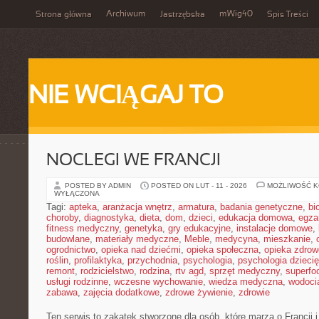
Archiwum
mWig40
Strona główna
Jastrzębska
Spis Treści
NIE WCIĄGAJ TO
NOCLEGI WE FRANCJI
POSTED BY ADMIN
POSTED ON LUT - 11 - 2026
MOŻLIWOŚĆ 
WYŁĄCZONA
Tagi:
apteka
,
aranżacja wnętrz
,
armatura
,
badania genetyczne
,
bi
choroby
,
diagnostyka
,
dieta
,
dom
,
dzieci
,
edukacja domowa
,
egza
fitness medyczny
,
genetyka
,
gry edukacyjne
,
instalacje domowe
,
budowlane
,
materiały medyczne
,
Meble
,
medycyna
,
mieszkanie
,
ogrodnictwo
,
opieka nad dziećmi
,
opieka społeczna
,
opieka zdrow
roślin
,
profilaktyka
,
przychodnia
,
psychologia
,
psychologia dzieci
remont
,
rodzicielstwo
,
rodzina
,
rtv agd
,
sprzęt medyczny
,
superfo
usługi rodzinne
,
wczesne wychowanie
,
wiedza medyczna
,
wodoci
zabawa
,
zajęcia dodatkowe
,
zdrowe żywienie
,
zdrowie
Ten serwis to zakątek stworzone dla osób, które marzą o Francji i