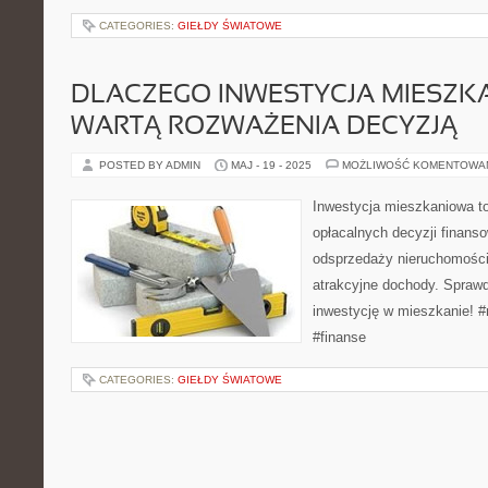
CATEGORIES:
GIEŁDY ŚWIATOWE
DLACZEGO INWESTYCJA MIESZK
WARTĄ ROZWAŻENIA DECYZJĄ
POSTED BY ADMIN
MAJ - 19 - 2025
MOŻLIWOŚĆ KOMENTOWA
Inwestycja mieszkaniowa to
opłacalnych decyzji finans
odsprzedaży nieruchomości
atrakcyjne dochody. Spraw
inwestycję w mieszkanie! #
#finanse
CATEGORIES:
GIEŁDY ŚWIATOWE