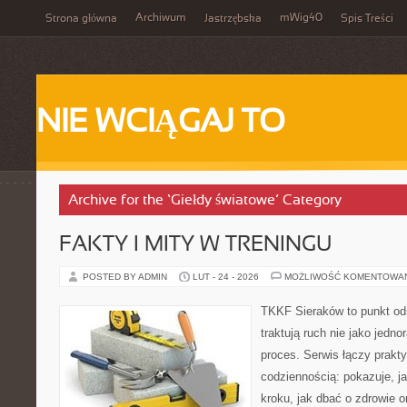
Archiwum
mWig40
Strona główna
Jastrzębska
Spis Treści
NIE WCIĄGAJ TO
Archive for the ‘Giełdy światowe’ Category
FAKTY I MITY W TRENINGU
POSTED BY ADMIN
LUT - 24 - 2026
MOŻLIWOŚĆ KOMENTOWA
TKKF Sieraków to punkt odn
traktują ruch nie jako jedno
proces. Serwis łączy prakt
codziennością: pokazuje, j
kroku, jak dbać o zdrowie o