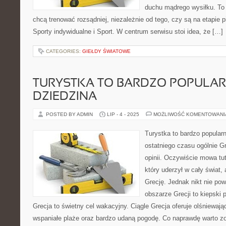
duchu mądrego wysiłku. To 
chcą trenować rozsądniej, niezależnie od tego, czy są na etapie
Sporty indywidualne i Sport. W centrum serwisu stoi idea, że […]
CATEGORIES:
GIEŁDY ŚWIATOWE
TURYSTKA TO BARDZO POPULA
DZIEDZINA
POSTED BY ADMIN
LIP - 4 - 2025
MOŻLIWOŚĆ KOMENTOWAN
Turystka to bardzo popular
ostatniego czasu ogólnie Gr
opinii. Oczywiście mowa tu
który uderzył w cały świat,
Grecję. Jednak nikt nie pow
obszarze Grecji to kiepski 
Grecja to świetny cel wakacyjny. Ciągle Grecja oferuje olśniewają
wspaniałe plaże oraz bardzo udaną pogodę. Co naprawdę warto z