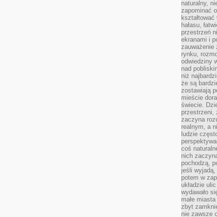
naturalny, 
zapominać o 
kształtować 
hałasu, łatw
przestrzeń n
ekranami i p
zauważenie 
rynku, rozm
odwiedziny w
nad poblisk
niż najbardz
że są bardzi
zostawiają 
mieście dora
świecie. Dzi
przestrzeni,
zaczyna roz
realnym, a n
ludzie częst
perspektywac
coś naturaln
nich zaczyna
pochodzą, po
jeśli wyjadą
potem w zap
układzie uli
wydawało się
małe miasta
zbyt zamknię
nie zawsze 