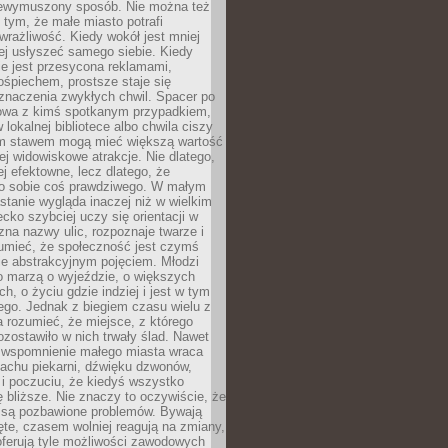
niewymuszony sposób. Nie można też
tym, że małe miasto potrafi
wrażliwość. Kiedy wokół jest mniej
iej usłyszeć samego siebie. Kiedy
ie jest przesycona reklamami,
ośpiechem, prostsze staje się
znaczenia zwykłych chwil. Spacer po
owa z kimś spotkanym przypadkiem,
 lokalnej bibliotece albo chwila ciszy
im stawem mogą mieć większą wartość
iej widowiskowe atrakcje. Nie dlatego,
ej efektowne, lecz dlatego, że
po sobie coś prawdziwego. W małym
stanie wygląda inaczej niż w wielkim
ecko szybciej uczy się orientacji w
 zna nazwy ulic, rozpoznaje twarze i
umieć, że społeczność jest czymś
ie abstrakcyjnym pojęciem. Młodzi
o marzą o wyjeździe, o większych
h, o życiu gdzie indziej i jest w tym
ego. Jednak z biegiem czasu wielu z
 rozumieć, że miejsce, z którego
zostawiło w nich trwały ślad. Nawet
, wspomnienie małego miasta wraca
achu piekarni, dźwięku dzwonów,
c i poczuciu, że kiedyś wszystko
 bliższe. Nie znaczy to oczywiście, że
 są pozbawione problemów. Bywają
te, czasem wolniej reagują na zmiany,
oferują tyle możliwości zawodowych