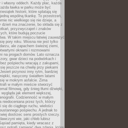
y i własny oddech. Każdy plac, każda
 każda ławka w parku może być
esiątek historii, które splatają się
 jedną wspólną tkankę. To przestrzeń,
rnie nic wielkiego się nie dzieje, a
 dzień ma znaczenie, bo składa się z
otkań, przyzwyczajeń i znaków
ych, które budują poczucie
twa. W takim miejscu łatwiej zauważyć
się pory roku. Wiosna nie jest tylko
darzu, ale zapachem świeżej ziemi,
otwartymi oknami i rozmowami
i na progach domów. Lato oznacza
zory, gwar dzieci na podwórkach i
y bez pośpiechu wracają z zakupami,
się jeszcze na chwilę przy piekarni
 Jesień przynosi inny rytm, bardziej
iękki, nasycony światłem latarni
się w mokrym asfalcie. Zima
trafi w małym mieście stworzyć
emal filmową, gdy śnieg tłumi dźwięki,
 wygląda jak element większej,
cenografii. Codzienność w małym
 niedoceniana przez tych, którzy
i się do ciągłego ruchu, wielości
eustannego pośpiechu. A jednak to
atwiej dostrzec sens prostych rzeczy.
awczyni wie, jaki chleb lubisz
 Sąsiad pamięta, kiedy wracasz z
nosz potrafi zamienić dwa zdania, które