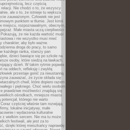
 uprzejmością, lecz częścią
 relacji. Nie chodzi o to, że wszyscy
alnie, ale o to, że istnieje tu większa
ycie zauważonym. Człowiek nie jest
nimowym punktem w tłumie. Jest kimś
 miejscu, rozpoznawalnym, obecnym,
ejzaż. Małe miasta uczą cierpliwości
 Pokazują, że nie każda wartość musi
iastowa i nie wszystko musi mieć
y charakter, aby było ważne.
odzienna droga do pracy, to samo
ne każdego ranka, starszy pan
ębie, dzieci bawiące się po szkole na
arsze osoby, które siedzą na ławkach,
ijający dzień. W takim rytmie pojawia
eń na oddech, refleksję i zwykłą
łowiek przestaje gonić za nieustanną
czyna zauważać, że życie składa się
wtarzalnych chwil, które dopiero razem
rwałego i pięknego. Choć wielu osobom
że prawdziwe możliwości znajdują się
wielkich ośrodkach, mniejsze miasta
 potencjał, którego nie warto
Coraz częściej właśnie tam rozwijają
firmy, lokalne inicjatywy, małe
racownie i wydarzenia kulturalne
e z wielkim sercem. Nie ma tu może
kich festiwali, ale jest za to
ć, dzięki której mieszkańcy naprawdę
czestniczą w czymś własnym. Nawet