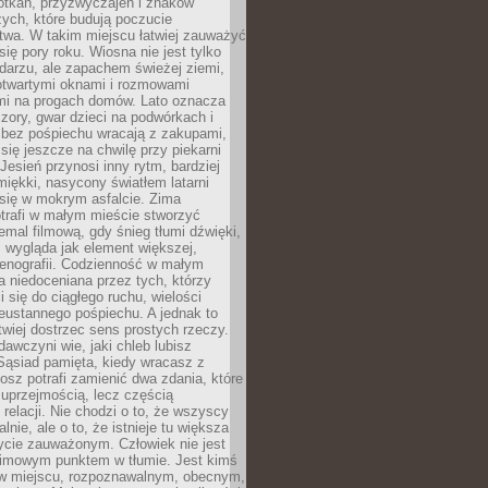
otkań, przyzwyczajeń i znaków
ych, które budują poczucie
twa. W takim miejscu łatwiej zauważyć
się pory roku. Wiosna nie jest tylko
darzu, ale zapachem świeżej ziemi,
otwartymi oknami i rozmowami
i na progach domów. Lato oznacza
zory, gwar dzieci na podwórkach i
y bez pośpiechu wracają z zakupami,
się jeszcze na chwilę przy piekarni
 Jesień przynosi inny rytm, bardziej
iękki, nasycony światłem latarni
się w mokrym asfalcie. Zima
trafi w małym mieście stworzyć
emal filmową, gdy śnieg tłumi dźwięki,
 wygląda jak element większej,
cenografii. Codzienność w małym
 niedoceniana przez tych, którzy
i się do ciągłego ruchu, wielości
eustannego pośpiechu. A jednak to
atwiej dostrzec sens prostych rzeczy.
awczyni wie, jaki chleb lubisz
 Sąsiad pamięta, kiedy wracasz z
nosz potrafi zamienić dwa zdania, które
 uprzejmością, lecz częścią
 relacji. Nie chodzi o to, że wszyscy
alnie, ale o to, że istnieje tu większa
ycie zauważonym. Człowiek nie jest
nimowym punktem w tłumie. Jest kimś
 miejscu, rozpoznawalnym, obecnym,