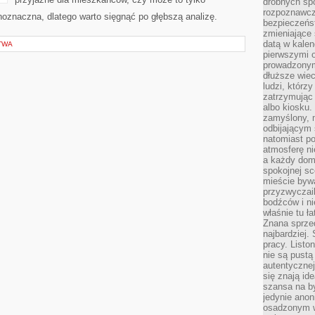
drobnych sp
rozpoznawcz
noznaczna, dlatego warto sięgnąć po głębszą analizę.
bezpieczeńs
zmieniające 
datą w kalen
TWA
pierwszymi 
prowadzonym
dłuższe wiec
ludzi, którz
zatrzymując 
albo kiosku.
zamyślony, m
odbijającym 
natomiast po
atmosferę ni
a każdy dom
spokojnej s
mieście bywa
przyzwyczail
bodźców i ni
właśnie tu ł
Znana sprzed
najbardziej.
pracy. Listo
nie są pustą
autentycznej
się znają ide
szansa na b
jedynie ano
osadzonym w