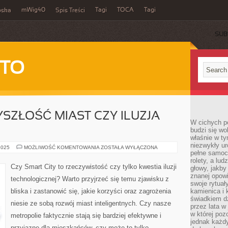
mWig40
Tagi
TOCA
Tagi
bska
Spis Treści
SUB
 TO
YSZŁOŚĆ MIAST CZY ILUZJA
W cichych p
budzi się wo
właśnie w ty
niezwykły ur
SMART
2025
MOŻLIWOŚĆ KOMENTOWANIA
ZOSTAŁA WYŁĄCZONA
pełne samoc
CITY:
PRZYSZŁOŚĆ
rolety, a lud
MIAST
Czy Smart City to rzeczywistość czy tylko kwestia iluzji
głowy, jakby
CZY
ILUZJA
znanej opow
technologicznej? Warto przyjrzeć się temu zjawisku z
TECHNOLOGII?
swoje rytuał
bliska i zastanowić się, jakie korzyści oraz zagrożenia
kamienica i
świadkiem dzi
niesie ze sobą rozwój miast inteligentnych. Czy nasze
przez lata w
w której pozo
metropolie faktycznie stają się bardziej efektywne i
jednak każdy
przyjazne dla mieszkańców, czy może to tylko