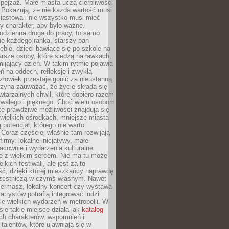
ejzaż. Małe miasta uczą cierpliwości
 Pokazują, że nie każda wartość musi
iastowa i nie wszystko musi mieć
y charakter, aby było ważne.
odzienna droga do pracy, to samo
ne każdego ranka, starszy pan
ębie, dzieci bawiące się po szkole na
arsze osoby, które siedzą na ławkach,
ijający dzień. W takim rytmie pojawia
eń na oddech, refleksję i zwykłą
łowiek przestaje gonić za nieustanną
czyna zauważać, że życie składa się
wtarzalnych chwil, które dopiero razem
rwałego i pięknego. Choć wielu osobom
że prawdziwe możliwości znajdują się
wielkich ośrodkach, mniejsze miasta
 potencjał, którego nie warto
Coraz częściej właśnie tam rozwijają
firmy, lokalne inicjatywy, małe
racownie i wydarzenia kulturalne
e z wielkim sercem. Nie ma tu może
kich festiwali, ale jest za to
ć, dzięki której mieszkańcy naprawdę
czestniczą w czymś własnym. Nawet
iermasz, lokalny koncert czy wystawa
artystów potrafią integrować ludzi
iele wielkich wydarzeń w metropolii. W
e takie miejsce działa jak
katalog
ch charakterów, wspomnień i
talentów, które ujawniają się w