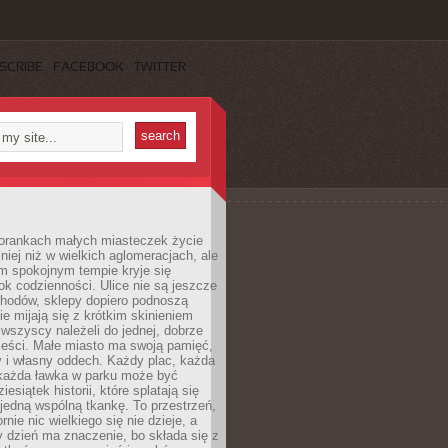
SCRIBE
FACEBOOK
TWITTER
orankach małych miasteczek życie
lniej niż w wielkich aglomeracjach, ale
m spokojnym tempie kryje się
ok codzienności. Ulice nie są jeszcze
hodów, sklepy dopiero podnoszą
zie mijają się z krótkim skinieniem
 wszyscy należeli do jednej, dobrze
ieści. Małe miasto ma swoją pamięć,
y i własny oddech. Każdy plac, każda
 każda ławka w parku może być
esiątek historii, które splatają się
 jedną wspólną tkankę. To przestrzeń,
rnie nic wielkiego się nie dzieje, a
 dzień ma znaczenie, bo składa się z