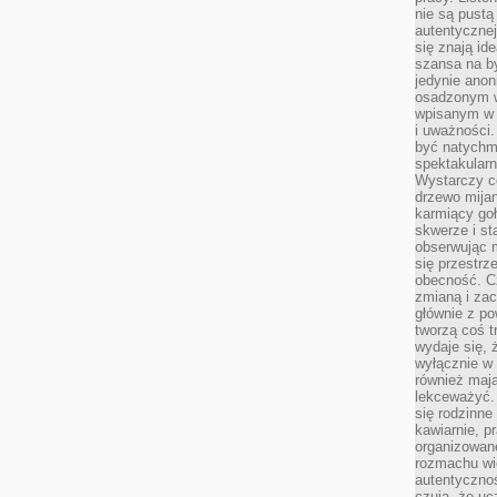
nie są pustą
autentycznej
się znają ide
szansa na b
jedynie ano
osadzonym w
wpisanym w p
i uważności.
być natychm
spektakularn
Wystarczy c
drzewo mija
karmiący goł
skwerze i st
obserwując m
się przestrz
obecność. Cz
zmianą i za
głównie z po
tworzą coś t
wydaje się, 
wyłącznie w 
również mają
lekceważyć. 
się rodzinne 
kawiarnie, p
organizowan
rozmachu wiel
autentycznoś
czują, że u