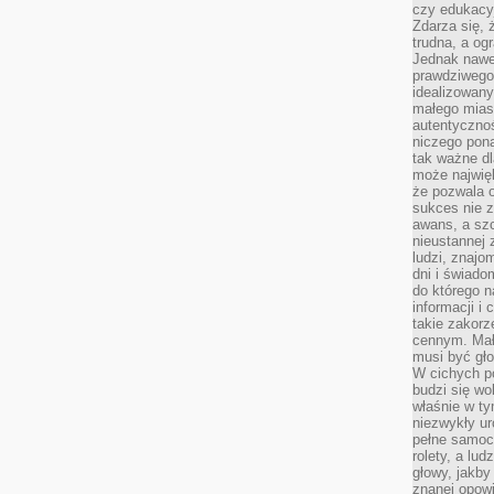
czy edukacyj
Zdarza się,
trudna, a og
Jednak nawet
prawdziwego 
idealizowany
małego miast
autentycznoś
niczego pona
tak ważne dl
może najwięk
że pozwala o
sukces nie 
awans, a sz
nieustannej
ludzi, znajo
dni i świado
do którego 
informacji i
takie zakor
cennym. Mał
musi być gło
W cichych p
budzi się wo
właśnie w ty
niezwykły ur
pełne samoc
rolety, a lud
głowy, jakby
znanej opow