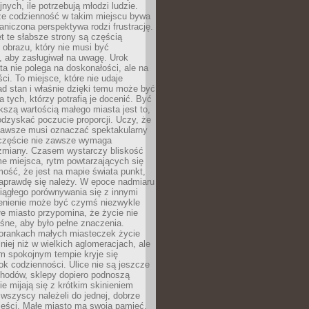
nych, ile potrzebują młodzi ludzie.
 że codzienność w takim miejscu bywa
raniczona perspektywa rodzi frustrację.
 te słabsze strony są częścią
obrazu, który nie musi być
, aby zasługiwał na uwagę. Urok
a nie polega na doskonałości, ale na
ci. To miejsce, które nie udaje
d stan i właśnie dzięki temu może być
a tych, którzy potrafią je docenić. Być
szą wartością małego miasta jest to,
dzyskać poczucie proporcji. Uczy, że
zawsze musi oznaczać spektakularny
częście nie zawsze wymaga
 zmiany. Czasem wystarczy bliskość
me miejsca, rytm powtarzających się
mość, że jest na mapie świata punkt,
naprawdę się należy. W epoce nadmiaru
 ciągłego porównywania się z innymi
zenienie może być czymś niezwykle
e miasto przypomina, że życie nie
śne, aby było pełne znaczenia.
orankach małych miasteczek życie
lniej niż w wielkich aglomeracjach, ale
m spokojnym tempie kryje się
ok codzienności. Ulice nie są jeszcze
hodów, sklepy dopiero podnoszą
zie mijają się z krótkim skinieniem
 wszyscy należeli do jednej, dobrze
ieści. Małe miasto ma swoją pamięć,