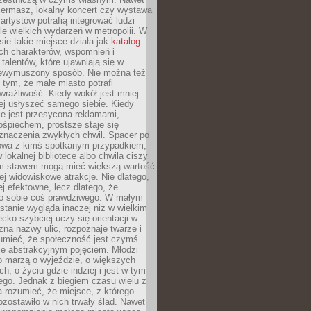
iermasz, lokalny koncert czy wystawa
artystów potrafią integrować ludzi
iele wielkich wydarzeń w metropolii. W
e takie miejsce działa jak
katalog
ch charakterów, wspomnień i
talentów, które ujawniają się w
niewymuszony sposób. Nie można też
tym, że małe miasto potrafi
wrażliwość. Kiedy wokół jest mniej
iej usłyszeć samego siebie. Kiedy
ie jest przesycona reklamami,
ośpiechem, prostsze staje się
znaczenia zwykłych chwil. Spacer po
owa z kimś spotkanym przypadkiem,
 lokalnej bibliotece albo chwila ciszy
im stawem mogą mieć większą wartość
iej widowiskowe atrakcje. Nie dlatego,
ej efektowne, lecz dlatego, że
po sobie coś prawdziwego. W małym
stanie wygląda inaczej niż w wielkim
ecko szybciej uczy się orientacji w
 zna nazwy ulic, rozpoznaje twarze i
umieć, że społeczność jest czymś
ie abstrakcyjnym pojęciem. Młodzi
o marzą o wyjeździe, o większych
h, o życiu gdzie indziej i jest w tym
ego. Jednak z biegiem czasu wielu z
 rozumieć, że miejsce, z którego
zostawiło w nich trwały ślad. Nawet