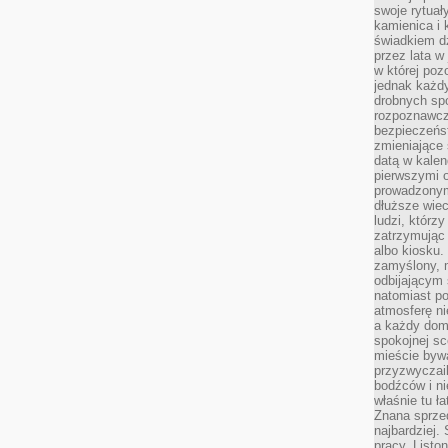
swoje rytuał
kamienica i
świadkiem dzi
przez lata w
w której pozo
jednak każdy
drobnych sp
rozpoznawcz
bezpieczeńs
zmieniające 
datą w kalen
pierwszymi 
prowadzonym
dłuższe wiec
ludzi, którz
zatrzymując 
albo kiosku.
zamyślony, m
odbijającym 
natomiast po
atmosferę ni
a każdy dom
spokojnej s
mieście bywa
przyzwyczail
bodźców i ni
właśnie tu ł
Znana sprzed
najbardziej.
pracy. Listo