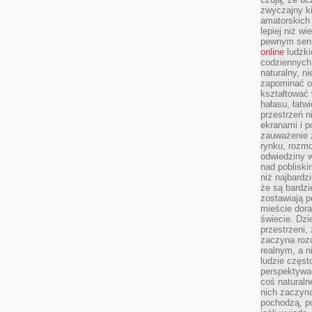
zwyczajny k
amatorskich 
lepiej niż w
pewnym sensi
online
ludzki
codziennych 
naturalny, 
zapominać o 
kształtować 
hałasu, łatw
przestrzeń n
ekranami i p
zauważenie 
rynku, rozm
odwiedziny w
nad poblisk
niż najbardz
że są bardzi
zostawiają 
mieście dora
świecie. Dzi
przestrzeni,
zaczyna roz
realnym, a n
ludzie częst
perspektywac
coś naturaln
nich zaczyna
pochodzą, po