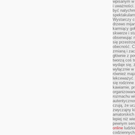
wpisanym w p
i uważności.
być natychm
spektakularn
Wystarczy c
drzewo mija
karmiący goł
skwerze i st
obserwując m
się przestrz
obecność. Cz
zmianą i za
głównie z po
tworzą coś t
wydaje się, 
wyłącznie w 
również mają
lekceważyć. 
się rodzinne 
kawiarnie, p
organizowan
rozmachu wiel
autentycznoś
czują, że u
zwyczajny k
amatorskich 
lepiej niż w
pewnym sensi
online
ludzki
codziennych 