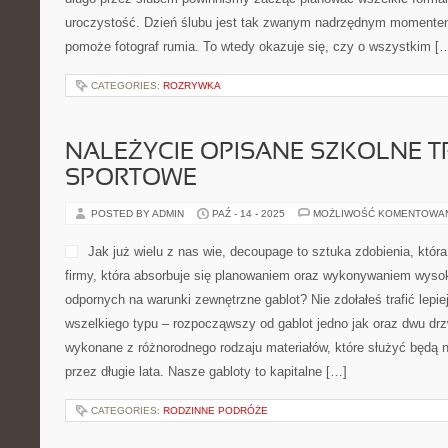
uroczystość. Dzień ślubu jest tak zwanym nadrzędnym momentem
pomoże fotograf rumia. To wtedy okazuje się, czy o wszystkim [
CATEGORIES:
ROZRYWKA
NALEŻYCIE OPISANE SZKOLNE 
SPORTOWE
POSTED BY ADMIN
PAŹ - 14 - 2025
MOŻLIWOŚĆ KOMENTOWA
Jak już wielu z nas wie, decoupage to sztuka zdobienia, któr
firmy, która absorbuje się planowaniem oraz wykonywaniem wysoki
odpornych na warunki zewnętrzne gablot? Nie zdołałeś trafić lepie
wszelkiego typu – rozpocząwszy od gablot jedno jak oraz dwu dr
wykonane z różnorodnego rodzaju materiałów, które służyć będą n
przez długie lata. Nasze gabloty to kapitalne […]
CATEGORIES:
RODZINNE PODRÓŻE