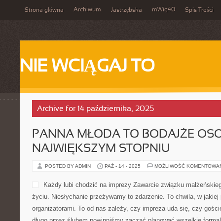
Archiwum
mWig40
Strona główna
Jastrzębska
Spis Treści
NIE WCIĄGAJ TO
Archive for 14 października, 2025
PANNA MŁODA TO BODAJŻE OS
NAJWIĘKSZYM STOPNIU
POSTED BY ADMIN
PAŹ - 14 - 2025
MOŻLIWOŚĆ KOMENTOWA
Każdy lubi chodzić na imprezy Zawarcie związku małżeńskie
życiu. Niesłychanie przeżywamy to zdarzenie. To chwila, w jakie
organizatorami. To od nas zależy, czy impreza uda się, czy gośc
długo przez ślubem powinniśmy zacząć planować wszelkie forma