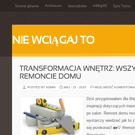
Archiwum
mWig40
Strona główna
Jastrzębska
Spis Treści
NIE WCIĄGAJ TO
TRANSFORMACJA WNĘTRZ: WSZ
REMONCIE DOMU
POSTED BY ADMIN
MAJ - 15 - 2025
MOŻLIWOŚĆ KOMENTOWA
Dziś przygotowałam dla Wa
inspiracji dotyczących tran
po salon. Remont domu moż
wystarczy wiedzieć jak to zr
się przekonać! 🏡💡 #remo
#inspiracje