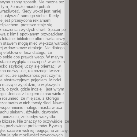
niewymuszony sposób. Nie można też
tym, że małe miasto potrafi
wrażliwość. Kiedy wokół jest mniej
iej usłyszeć samego siebie. Kiedy
ie jest przesycona reklamami,
ośpiechem, prostsze staje się
znaczenia zwykłych chwil. Spacer po
owa z kimś spotkanym przypadkiem,
 lokalnej bibliotece albo chwila ciszy
im stawem mogą mieć większą wartość
iej widowiskowe atrakcje. Nie dlatego,
ej efektowne, lecz dlatego, że
po sobie coś prawdziwego. W małym
stanie wygląda inaczej niż w wielkim
ecko szybciej uczy się orientacji w
 zna nazwy ulic, rozpoznaje twarze i
umieć, że społeczność jest czymś
ie abstrakcyjnym pojęciem. Młodzi
o marzą o wyjeździe, o większych
h, o życiu gdzie indziej i jest w tym
ego. Jednak z biegiem czasu wielu z
 rozumieć, że miejsce, z którego
zostawiło w nich trwały ślad. Nawet
, wspomnienie małego miasta wraca
achu piekarni, dźwięku dzwonów,
c i poczuciu, że kiedyś wszystko
 bliższe. Nie znaczy to oczywiście, że
 są pozbawione problemów. Bywają
te, czasem wolniej reagują na zmiany,
oferują tyle możliwości zawodowych