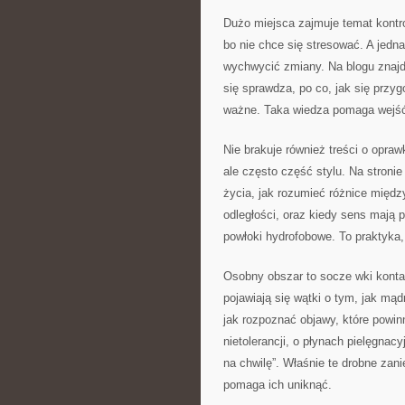
Dużo miejsca zajmuje temat kontro
bo nie chce się stresować. A jed
wychwycić zmiany. Na blogu znajd
się sprawdza, po co, jak się przy
ważne. Taka wiedza pomaga wejść 
Nie brakuje również treści o opraw
ale często część stylu. Na stroni
życia, jak rozumieć różnice międ
odległości, oraz kiedy sens mają p
powłoki hydrofobowe. To praktyka,
Osobny obszar to socze wki kontak
pojawiają się wątki o tym, jak mą
jak rozpoznać objawy, które powinn
nietolerancji, o płynach pielęgnacy
na chwilę”. Właśnie te drobne zan
pomaga ich uniknąć.