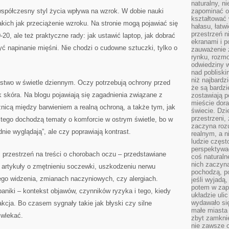
naturalny, 
współczesny styl życia wpływa na wzrok. W dobie nauki
zapominać o 
kształtować 
akich jak przeciążenie wzroku. Na stronie mogą pojawiać się
hałasu, łatw
przestrzeń n
20, ale też praktyczne rady: jak ustawić laptop, jak dobrać
ekranami i p
ć napinanie mięśni. Nie chodzi o cudowne sztuczki, tylko o
zauważenie 
rynku, rozm
odwiedziny w
nad poblisk
niż najbardz
two w świetle dziennym. Oczy potrzebują ochrony przed
że są bardzi
 skóra. Na blogu pojawiają się zagadnienia związane z
zostawiają 
mieście dora
nicą między barwieniem a realną ochroną, a także tym, jak
świecie. Dzi
przestrzeni,
 tego dochodzą tematy o komforcie w ostrym świetle, bo w
zaczyna roz
adnie wyglądają”, ale czy poprawiają kontrast.
realnym, a n
ludzie częst
perspektywac
 przestrzeń na treści o chorobach oczu – przedstawiane
coś naturaln
nich zaczyna
 artykuły o zmętnieniu soczewki, uszkodzeniu nerwu
pochodzą, po
go widzenia, zmianach naczyniowych, czy alergiach.
jeśli wyjadą
potem w zap
paniki – kontekst objawów, czynników ryzyka i tego, kiedy
układzie uli
wydawało się
kcja. Bo czasem sygnały takie jak błyski czy silne
małe miasta
zwlekać.
zbyt zamknię
nie zawsze 