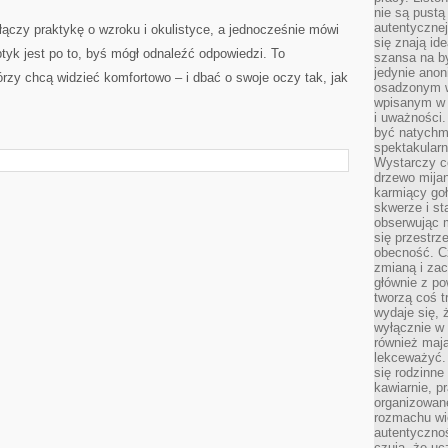
nie są pustą
autentycznej
 łączy praktykę o wzroku i okulistyce, a jednocześnie mówi
się znają ide
yk jest po to, byś mógł odnaleźć odpowiedzi. To
szansa na b
jedynie ano
órzy chcą widzieć komfortowo – i dbać o swoje oczy tak, jak
osadzonym w
wpisanym w p
i uważności.
być natychm
spektakularn
Wystarczy c
drzewo mija
karmiący goł
skwerze i st
obserwując m
się przestrz
obecność. Cz
zmianą i za
głównie z po
tworzą coś t
wydaje się, 
wyłącznie w 
również mają
lekceważyć. 
się rodzinne 
kawiarnie, p
organizowan
rozmachu wiel
autentycznoś
czują, że u