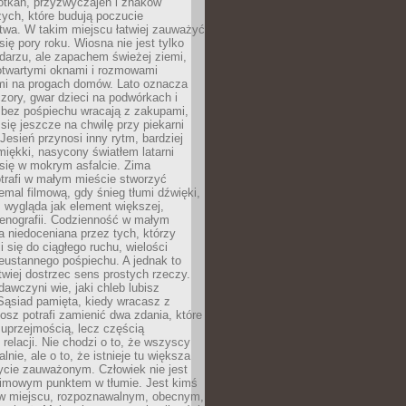
otkań, przyzwyczajeń i znaków
ych, które budują poczucie
twa. W takim miejscu łatwiej zauważyć
się pory roku. Wiosna nie jest tylko
darzu, ale zapachem świeżej ziemi,
otwartymi oknami i rozmowami
i na progach domów. Lato oznacza
zory, gwar dzieci na podwórkach i
y bez pośpiechu wracają z zakupami,
się jeszcze na chwilę przy piekarni
 Jesień przynosi inny rytm, bardziej
iękki, nasycony światłem latarni
się w mokrym asfalcie. Zima
trafi w małym mieście stworzyć
emal filmową, gdy śnieg tłumi dźwięki,
 wygląda jak element większej,
cenografii. Codzienność w małym
 niedoceniana przez tych, którzy
i się do ciągłego ruchu, wielości
eustannego pośpiechu. A jednak to
atwiej dostrzec sens prostych rzeczy.
awczyni wie, jaki chleb lubisz
 Sąsiad pamięta, kiedy wracasz z
nosz potrafi zamienić dwa zdania, które
 uprzejmością, lecz częścią
 relacji. Nie chodzi o to, że wszyscy
alnie, ale o to, że istnieje tu większa
ycie zauważonym. Człowiek nie jest
nimowym punktem w tłumie. Jest kimś
 miejscu, rozpoznawalnym, obecnym,