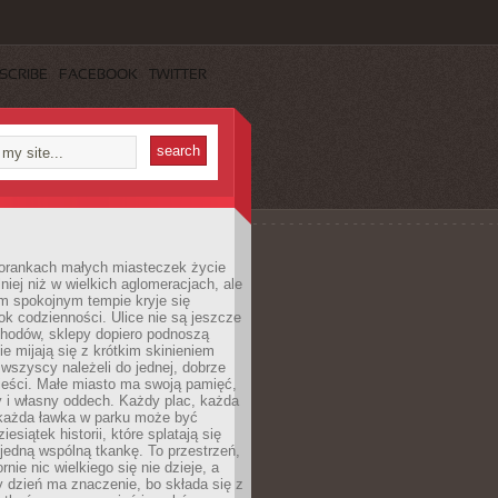
SCRIBE
FACEBOOK
TWITTER
orankach małych miasteczek życie
lniej niż w wielkich aglomeracjach, ale
m spokojnym tempie kryje się
ok codzienności. Ulice nie są jeszcze
hodów, sklepy dopiero podnoszą
zie mijają się z krótkim skinieniem
 wszyscy należeli do jednej, dobrze
ieści. Małe miasto ma swoją pamięć,
y i własny oddech. Każdy plac, każda
 każda ławka w parku może być
esiątek historii, które splatają się
 jedną wspólną tkankę. To przestrzeń,
rnie nic wielkiego się nie dzieje, a
 dzień ma znaczenie, bo składa się z