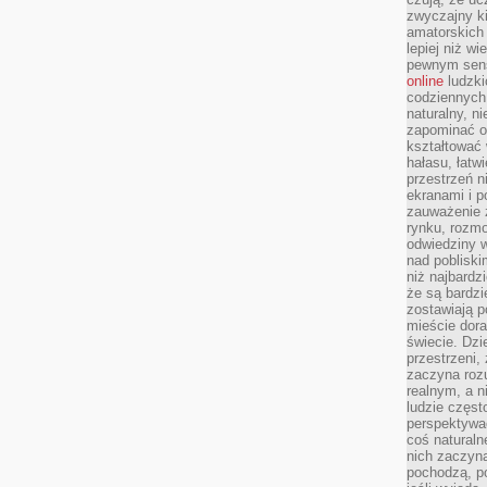
zwyczajny k
amatorskich 
lepiej niż w
pewnym sensi
online
ludzki
codziennych 
naturalny, 
zapominać o 
kształtować 
hałasu, łatw
przestrzeń n
ekranami i p
zauważenie 
rynku, rozm
odwiedziny w
nad poblisk
niż najbardz
że są bardzi
zostawiają 
mieście dora
świecie. Dzi
przestrzeni,
zaczyna roz
realnym, a n
ludzie częst
perspektywac
coś naturaln
nich zaczyna
pochodzą, po