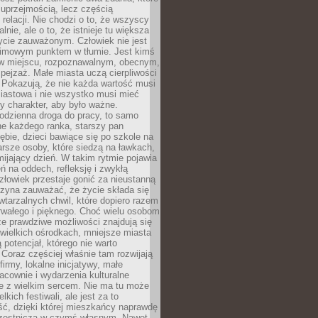
 uprzejmością, lecz częścią
 relacji. Nie chodzi o to, że wszyscy
alnie, ale o to, że istnieje tu większa
ycie zauważonym. Człowiek nie jest
nimowym punktem w tłumie. Jest kimś
 miejscu, rozpoznawalnym, obecnym,
ejzaż. Małe miasta uczą cierpliwości
 Pokazują, że nie każda wartość musi
iastowa i nie wszystko musi mieć
y charakter, aby było ważne.
odzienna droga do pracy, to samo
ne każdego ranka, starszy pan
ębie, dzieci bawiące się po szkole na
arsze osoby, które siedzą na ławkach,
ijający dzień. W takim rytmie pojawia
eń na oddech, refleksję i zwykłą
łowiek przestaje gonić za nieustanną
czyna zauważać, że życie składa się
wtarzalnych chwil, które dopiero razem
rwałego i pięknego. Choć wielu osobom
że prawdziwe możliwości znajdują się
wielkich ośrodkach, mniejsze miasta
 potencjał, którego nie warto
Coraz częściej właśnie tam rozwijają
firmy, lokalne inicjatywy, małe
racownie i wydarzenia kulturalne
e z wielkim sercem. Nie ma tu może
kich festiwali, ale jest za to
ć, dzięki której mieszkańcy naprawdę
czestniczą w czymś własnym. Nawet