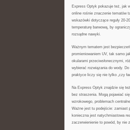
Express Optyk pokazuje też, jak 
online rośnie znaczenie tematów t
wskazówki dotyczące reguły 20-20-
temperaturę barwową, by ograniczy
rozsądne nawyki.
Ważnym tematem jest bezpieczeńs
promieniowaniem UV, tak samo jak
okularami przeciwsłonecznymi, róż
wybierać rozwiązania do wody. Do
praktyce liczy się nie tylko „czy ł
Na Express Optyk znajdzie się też
bez straszenia. Mogą pojawiać się
wzrokowego, problemach centralne
Ważne jest tu podejście: zamiast 
konieczna jest natychmiastowa rea
zaczerwienienie to powód, by nie 