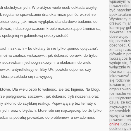
wpisanym w p
i uważności.
li okulistycznych. W praktyce wiele osób odkłada wizytę,
być natychm
nak regularne sprawdzanie dna oka może pomóc wcześnie
spektakularn
Wystarczy c
ziesz opisy, jak może wyglądać standardowe badanie: co
drzewo mija
karmiący goł
gotować, i dlaczego czasem krople rozszerzające źrenice są
skwerze i st
spokojniej w gabinetową rzeczywistość.
obserwując m
się przestrz
obecność. Cz
kach i szkłach – bo okulary to nie tylko „pomoc optyczna”,
zmianą i za
głównie z po
e można znaleźć wskazówki, jak dobierać oprawki do trybu
tworzą coś t
zy soczewkami jednoogniskowymi a okularami do wielu
wydaje się, 
wyłącznie w 
owłoki antyrefleksyjne, filtry UV, powłoki odporne, czy
również mają
lekceważyć. 
 która przekłada się na wygodę.
się rodzinne 
kawiarnie, p
organizowan
towe. Dla wielu osób to wolność, ale też higiena. Na blogu
rozmachu wiel
drze pielęgnować soczewki, jak dobierać tryb noszenia oraz
autentycznoś
czują, że u
y skłonić do szybkiej reakcji. Pojawiają się też tematy o
zwyczajny k
jnych, oraz o błędach, które robi się najczęściej, bo „to tylko
amatorskich 
lepiej niż w
iedbania potrafią prowadzić do problemów, a świadomość
pewnym sensi
online
ludzki
codziennych 