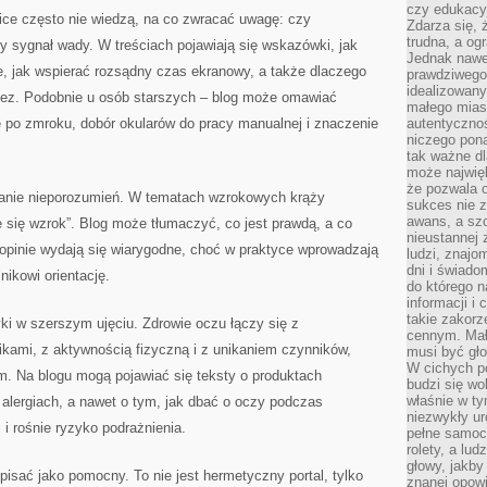
czy edukacyj
ice często nie wiedzą, na co zwracać uwagę: czy
Zdarza się,
trudna, a og
y sygnał wady. W treściach pojawiają się wskazówki, jak
Jednak nawet
 jak wspierać rozsądny czas ekranowy, a także dlaczego
prawdziwego 
idealizowany
zez. Podobnie u osób starszych – blog może omawiać
małego miast
 po zmroku, dobór okularów do pracy manualnej i znaczenie
autentycznoś
niczego pona
tak ważne dl
może najwięk
że pozwala o
wanie nieporozumień. W tematach wzrokowych krąży
sukces nie 
awans, a sz
 się wzrok”. Blog może tłumaczyć, co jest prawdą, a co
nieustannej
opinie wydają się wiarygodne, choć w praktyce wprowadzają
ludzi, znajo
dni i świado
nikowi orientację.
do którego 
informacji i
takie zakor
ki w szerszym ujęciu. Zdrowie oczu łączy się z
cennym. Mał
kami, z aktywnością fizyczną i z unikaniem czynników,
musi być gło
W cichych p
dym. Na blogu mogą pojawiać się teksty o produktach
budzi się wo
właśnie w ty
alergiach, a nawet o tym, jak dbać o oczy podczas
niezwykły ur
 i rośnie ryzyko podrażnienia.
pełne samoc
rolety, a lud
głowy, jakby
sać jako pomocny. To nie jest hermetyczny portal, tylko
znanej opow