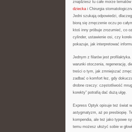
znajdziesz tu całe morze tematów
dziecka
i Chirurgia stomatologiczn
Jedni szukają odpowiedzi, dlaczeg
biorą się zmęczenie oczu po cały
ktoś inny próbuje zrozumieć, co o
cylinder, ustawienie osi, czy kore
pokazuje, jak interpretować inform
Jednym z filarów jest profilaktyka
warunki otoczenia, regenerację, di
treści o tym, jak zmniejszać zmęc
zadbać o komfort łez, gdy dokucz
drobne rzeczy: częstotliwość mrug
korekty” potrafią dać dużą ulgę.
Express Optyk opisuje też świat 
astygmatyzm, aż po presbiopię. Te
kompendia, ale też jako typowe sy
temu możesz ułożyć sobie w głowie