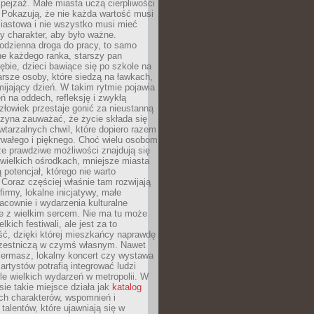
ejzaż. Małe miasta uczą cierpliwości
 Pokazują, że nie każda wartość musi
iastowa i nie wszystko musi mieć
y charakter, aby było ważne.
odzienna droga do pracy, to samo
ne każdego ranka, starszy pan
ębie, dzieci bawiące się po szkole na
arsze osoby, które siedzą na ławkach,
ijający dzień. W takim rytmie pojawia
eń na oddech, refleksję i zwykłą
łowiek przestaje gonić za nieustanną
czyna zauważać, że życie składa się
wtarzalnych chwil, które dopiero razem
rwałego i pięknego. Choć wielu osobom
że prawdziwe możliwości znajdują się
wielkich ośrodkach, mniejsze miasta
 potencjał, którego nie warto
Coraz częściej właśnie tam rozwijają
firmy, lokalne inicjatywy, małe
racownie i wydarzenia kulturalne
e z wielkim sercem. Nie ma tu może
kich festiwali, ale jest za to
ć, dzięki której mieszkańcy naprawdę
czestniczą w czymś własnym. Nawet
iermasz, lokalny koncert czy wystawa
artystów potrafią integrować ludzi
iele wielkich wydarzeń w metropolii. W
e takie miejsce działa jak
katalog
ch charakterów, wspomnień i
talentów, które ujawniają się w