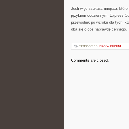
Jeśli więc szukasz miejsca, które
językiem codziennym, Express Opt
przewodnik po wzroku dla tych, kt
dba się o coś naprawdę cennego.
CATEGORIES:
EKO W KUCHNI
Comments are closed.