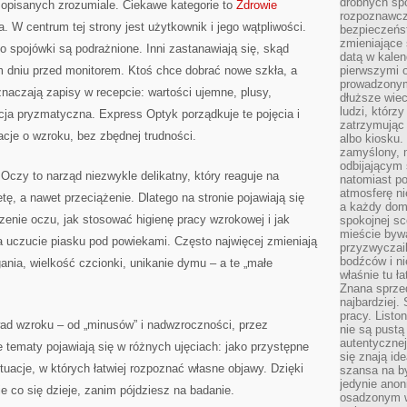
drobnych sp
 opisanych zrozumiale. Ciekawe kategorie to
Zdrowie
rozpoznawcz
a. W centrum tej strony jest użytkownik i jego wątpliwości.
bezpieczeńs
zmieniające 
o spojówki są podrażnione. Inni zastanawiają się, skąd
datą w kalen
m dniu przed monitorem. Ktoś chce dobrać nowe szkła, a
pierwszymi 
prowadzonym
znaczają zapisy w recepcie: wartości ujemne, plusy,
dłuższe wiec
ludzi, którz
kcja pryzmatyczna. Express Optyk porządkuje te pojęcia i
zatrzymując 
acje o wzroku, bez zbędnej trudności.
albo kiosku.
zamyślony, m
odbijającym 
. Oczy to narząd niezwykle delikatny, który reaguje na
natomiast po
atmosferę ni
etę, a nawet przeciążenie. Dlatego na stronie pojawiają się
a każdy dom
zenie oczu, jak stosować higienę pracy wzrokowej i jak
spokojnej s
mieście bywa
a uczucie piasku pod powiekami. Często najwięcej zmieniają
przyzwyczail
bodźców i ni
ania, wielkość czcionki, unikanie dymu – a te „małe
właśnie tu ł
Znana sprzed
najbardziej.
pracy. Listo
wad wzroku – od „minusów” i nadwzroczności, przez
nie są pustą
autentycznej
 tematy pojawiają się w różnych ujęciach: jako przystępne
się znają ide
tuacje, w których łatwiej rozpoznać własne objawy. Dzięki
szansa na b
jedynie ano
 co się dzieje, zanim pójdziesz na badanie.
osadzonym w