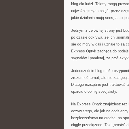
blog dla ludzi. Teksty mogą prowa
najważniejszych pojęć, przez częst
jakie działania mają sens, a co jes
Jednym z celów tej strony jest b
po czasie odkrywa, że ich „normal
się do mgły w dali i uznaje to za c
Express Optyk zachęca do podejści
sygnałów i pamiętaj, że profilakty
Jednocześnie blog może przypomi
zrozumieć temat, ale nie zastępuj
Dlatego rozsądnie jest traktować 
oparciu o opinię specjalisty.
Na Express Optyk znajdziesz też i
oczywistego, ale jak na codzienny
bezpieczeństwo na drodze, na sport
ciągle przeciążone. Taki „prosty” o