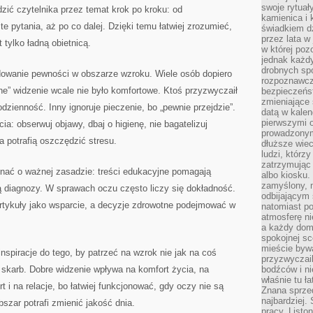
swoje rytuał
dzić czytelnika przez temat krok po kroku: od
kamienica i
e pytania, aż po co dalej. Dzięki temu łatwiej zrozumieć,
świadkiem dzi
przez lata w
t tylko ładną obietnicą.
w której pozo
jednak każdy
drobnych sp
udowanie pewności w obszarze wzroku. Wiele osób dopiero
rozpoznawcz
ne” widzenie wcale nie było komfortowe. Ktoś przyzwyczaił
bezpieczeńs
zmieniające 
odzienność. Inny ignoruje pieczenie, bo „pewnie przejdzie”.
datą w kalen
pierwszymi 
a: obserwuj objawy, dbaj o higienę, nie bagatelizuj
prowadzonym
ka potrafią oszczędzić stresu.
dłuższe wiec
ludzi, którz
zatrzymując 
nać o ważnej zasadzie: treści edukacyjne pomagają
albo kiosku.
zamyślony, m
ą diagnozy. W sprawach oczu często liczy się dokładność.
odbijającym 
artykuły jako wsparcie, a decyzje zdrowotne podejmować w
natomiast po
atmosferę ni
a każdy dom
spokojnej s
mieście bywa
nspiracje do tego, by patrzeć na wzrok nie jak na coś
przyzwyczail
 skarb. Dobre widzenie wpływa na komfort życia, na
bodźców i ni
właśnie tu ł
 i na relacje, bo łatwiej funkcjonować, gdy oczy nie są
Znana sprzed
najbardziej.
bszar potrafi zmienić jakość dnia.
pracy. Listo