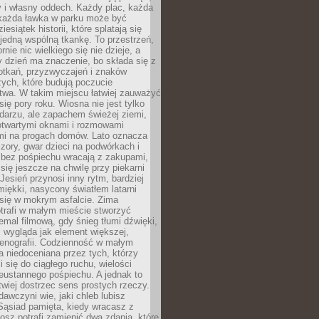
y i własny oddech. Każdy plac, każda
 każda ławka w parku może być
esiątek historii, które splatają się
 jedną wspólną tkankę. To przestrzeń,
rnie nic wielkiego się nie dzieje, a
 dzień ma znaczenie, bo składa się z
otkań, przyzwyczajeń i znaków
ych, które budują poczucie
twa. W takim miejscu łatwiej zauważyć
się pory roku. Wiosna nie jest tylko
darzu, ale zapachem świeżej ziemi,
otwartymi oknami i rozmowami
i na progach domów. Lato oznacza
zory, gwar dzieci na podwórkach i
y bez pośpiechu wracają z zakupami,
się jeszcze na chwilę przy piekarni
 Jesień przynosi inny rytm, bardziej
iękki, nasycony światłem latarni
się w mokrym asfalcie. Zima
trafi w małym mieście stworzyć
emal filmową, gdy śnieg tłumi dźwięki,
 wygląda jak element większej,
cenografii. Codzienność w małym
 niedoceniana przez tych, którzy
i się do ciągłego ruchu, wielości
eustannego pośpiechu. A jednak to
atwiej dostrzec sens prostych rzeczy.
awczyni wie, jaki chleb lubisz
 Sąsiad pamięta, kiedy wracasz z
nosz potrafi zamienić dwa zdania, które