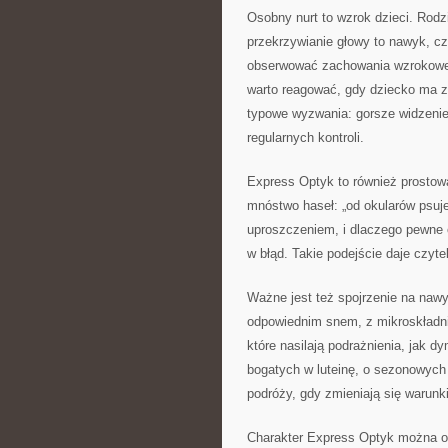
Osobny nurt to wzrok dzieci. Rodz
przekrzywianie głowy to nawyk, cz
obserwować zachowania wzrokowe,
warto reagować, gdy dziecko ma 
typowe wyzwania: gorsze widzenie
regularnych kontroli.
Express Optyk to również prosto
mnóstwo haseł: „od okularów psuje
uproszczeniem, i dlaczego pewne 
w błąd. Takie podejście daje czytel
Ważne jest też spojrzenie na nawy
odpowiednim snem, z mikroskładni
które nasilają podrażnienia, jak 
bogatych w luteinę, o sezonowych 
podróży, gdy zmieniają się warunki
Charakter Express Optyk można opi