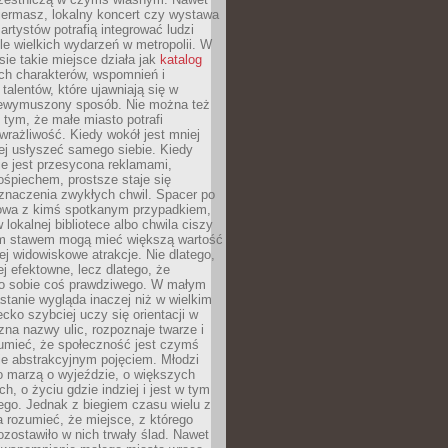
iermasz, lokalny koncert czy wystawa
artystów potrafią integrować ludzi
iele wielkich wydarzeń w metropolii. W
e takie miejsce działa jak
katalog
ch charakterów, wspomnień i
talentów, które ujawniają się w
niewymuszony sposób. Nie można też
tym, że małe miasto potrafi
wrażliwość. Kiedy wokół jest mniej
iej usłyszeć samego siebie. Kiedy
ie jest przesycona reklamami,
ośpiechem, prostsze staje się
znaczenia zwykłych chwil. Spacer po
owa z kimś spotkanym przypadkiem,
 lokalnej bibliotece albo chwila ciszy
im stawem mogą mieć większą wartość
iej widowiskowe atrakcje. Nie dlatego,
ej efektowne, lecz dlatego, że
po sobie coś prawdziwego. W małym
stanie wygląda inaczej niż w wielkim
ecko szybciej uczy się orientacji w
 zna nazwy ulic, rozpoznaje twarze i
umieć, że społeczność jest czymś
ie abstrakcyjnym pojęciem. Młodzi
o marzą o wyjeździe, o większych
h, o życiu gdzie indziej i jest w tym
ego. Jednak z biegiem czasu wielu z
 rozumieć, że miejsce, z którego
zostawiło w nich trwały ślad. Nawet