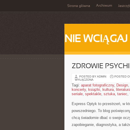
Archiwum
Strona główna
Jastrzę
NIE WCIĄGAJ
ZDROWIE PSYCHI
POSTED BY ADMIN
POSTED ON
WYŁĄCZONA
Tagi:
aparat fotograficzny
,
Design
koncerty
,
książki
,
kultura
,
literatur
seriale
,
spektakle
,
sztuka
,
taniec
,
Express Optyk to przestrzeń, w kt
powszedniego. To blog poświęcony 
chcą świadomie dbać o swoje oczy,
zapobieganie, diagnostyka, a takż