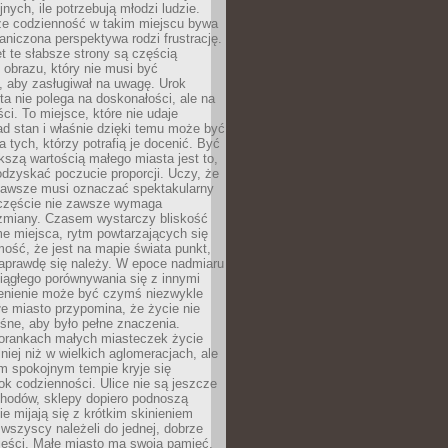
nych, ile potrzebują młodzi ludzie.
 że codzienność w takim miejscu bywa
raniczona perspektywa rodzi frustrację.
 te słabsze strony są częścią
obrazu, który nie musi być
, aby zasługiwał na uwagę. Urok
a nie polega na doskonałości, ale na
ci. To miejsce, które nie udaje
d stan i właśnie dzięki temu może być
a tych, którzy potrafią je docenić. Być
szą wartością małego miasta jest to,
dzyskać poczucie proporcji. Uczy, że
zawsze musi oznaczać spektakularny
częście nie zawsze wymaga
 zmiany. Czasem wystarczy bliskość
me miejsca, rytm powtarzających się
mość, że jest na mapie świata punkt,
naprawdę się należy. W epoce nadmiaru
 ciągłego porównywania się z innymi
zenienie może być czymś niezwykle
e miasto przypomina, że życie nie
śne, aby było pełne znaczenia.
orankach małych miasteczek życie
lniej niż w wielkich aglomeracjach, ale
m spokojnym tempie kryje się
ok codzienności. Ulice nie są jeszcze
hodów, sklepy dopiero podnoszą
zie mijają się z krótkim skinieniem
 wszyscy należeli do jednej, dobrze
ieści. Małe miasto ma swoją pamięć,