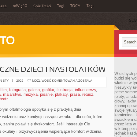
mWig40
Tagi
TOCA
Tagi
bska
Spis Treści
SUB
 TO
CZNE DZIECI I NASTOLATKÓW
W cichych p
budzi się wo
ZDROWIE
 STY - 7 - 2026
MOŻLIWOŚĆ KOMENTOWANIA
ZOSTAŁA
właśnie w ty
PSYCHICZNE
niezwykły ur
DZIECI
,
film
,
fotografia
,
galeria
,
grafika
,
ilustracja
,
influencerzy
,
I
pełne samoc
a
,
malarstwo
,
muzyka
,
pisanie
,
plakaty
,
prasa
NASTOLATKÓW
,
retusz
,
rolety, a lud
teatr
głowy, jakby
znanej opow
órym oftalmologia spotyka się z praktyką dnia
swoje rytuał
kamienica i
widzeniu oraz kondycji narządu wzroku – dla osób, które
świadkiem dzi
 zanim pojawi się dyskomfort. Jeśli interesuje Cię
przez lata w
w której pozo
e okulary i przyzwyczajenia wspierające komfort widzenia,
jednak każdy