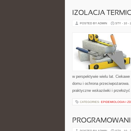
IZOLACJA TERMI
POSTED BY ADMIN
STY - 10 -
w perspektywie wielu lat. Ciekawe
domu i ochrona przeciwpożarowa. 
praktyczne wskazówki i przełożyć 
CATEGORIES:
EPIDEMIOLOGIA I 
PROGRAMOWANI
POSTED BY ADMIN
STY - 10 -