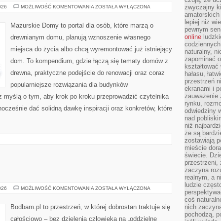
OŚWIETLENIE
zwyczajny k
026
MOŻLIWOŚĆ KOMENTOWANIA
ZOSTAŁA WYŁĄCZONA
W
amatorskich 
ARCHITEKTURZE
lepiej niż w
I
Mazurskie Domy to portal dla osób, które marzą o
BUDOWNICTWIE
pewnym sensi
online
ludzki
drewnianym domu, planują wznoszenie własnego
codziennych 
miejsca do życia albo chcą wyremontować już istniejący
naturalny, 
zapominać o 
dom. To kompendium, gdzie łączą się tematy domów z
kształtować 
drewna, praktyczne podejście do renowacji oraz coraz
hałasu, łatw
przestrzeń n
popularniejsze rozwiązania dla budynków
ekranami i p
zauważenie 
z myślą o tym, aby krok po kroku przeprowadzić czytelnika
rynku, rozm
nocześnie dać solidną dawkę inspiracji oraz konkretów, które
odwiedziny w
nad poblisk
niż najbardz
że są bardzi
zostawiają 
mieście dora
świecie. Dzi
przestrzeni,
zaczyna roz
realnym, a n
ludzie częst
FIZJOTERAPIA
026
MOŻLIWOŚĆ KOMENTOWANIA
ZOSTAŁA WYŁĄCZONA
perspektywac
coś naturaln
Bodbam.pl to przestrzeń, w której dobrostan traktuje się
nich zaczyna
pochodzą, po
całościowo – bez dzielenia człowieka na „oddzielne