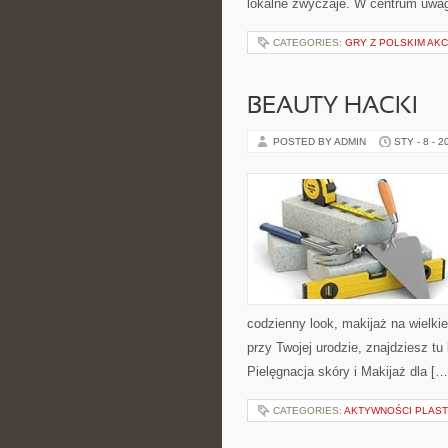
lokalne zwyczaje. W centrum uwag
CATEGORIES:
GRY Z POLSKIM AK
BEAUTY HACKI
POSTED BY ADMIN
STY - 8 - 2
codzienny look, makijaż na wielkie
przy Twojej urodzie, znajdziesz tu
Pielęgnacja skóry i Makijaż dla […
CATEGORIES:
AKTYWNOŚCI PLAS