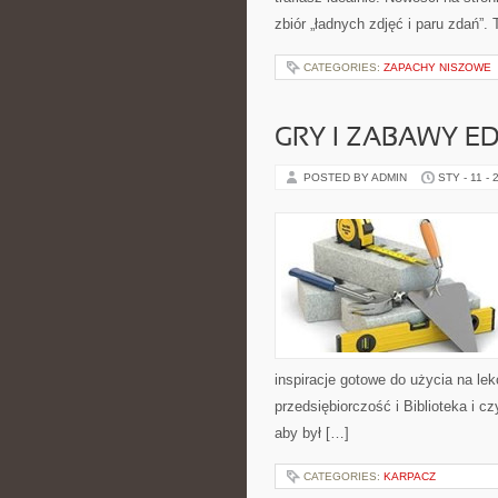
zbiór „ładnych zdjęć i paru zdań”. 
CATEGORIES:
ZAPACHY NISZOWE
GRY I ZABAWY E
POSTED BY ADMIN
STY - 11 - 
inspiracje gotowe do użycia na lek
przedsiębiorczość i Biblioteka i cz
aby był […]
CATEGORIES:
KARPACZ