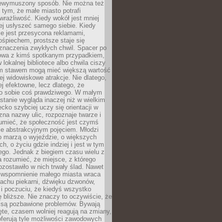
niewymuszony sposób. Nie można też
tym, że małe miasto potrafi
wrażliwość. Kiedy wokół jest mniej
iej usłyszeć samego siebie. Kiedy
ie jest przesycona reklamami,
ośpiechem, prostsze staje się
znaczenia zwykłych chwil. Spacer po
owa z kimś spotkanym przypadkiem,
 lokalnej bibliotece albo chwila ciszy
im stawem mogą mieć większą wartość
iej widowiskowe atrakcje. Nie dlatego,
ej efektowne, lecz dlatego, że
po sobie coś prawdziwego. W małym
stanie wygląda inaczej niż w wielkim
ecko szybciej uczy się orientacji w
 zna nazwy ulic, rozpoznaje twarze i
umieć, że społeczność jest czymś
ie abstrakcyjnym pojęciem. Młodzi
o marzą o wyjeździe, o większych
h, o życiu gdzie indziej i jest w tym
ego. Jednak z biegiem czasu wielu z
 rozumieć, że miejsce, z którego
zostawiło w nich trwały ślad. Nawet
, wspomnienie małego miasta wraca
achu piekarni, dźwięku dzwonów,
c i poczuciu, że kiedyś wszystko
 bliższe. Nie znaczy to oczywiście, że
 są pozbawione problemów. Bywają
te, czasem wolniej reagują na zmiany,
oferują tyle możliwości zawodowych