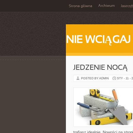
Archiwum
Strona główna
Jastrzę
NIE WCIĄGAJ
JEDZENIE NOCĄ –
POSTED BY ADMIN
STY - 11 - 
trafiasz idealnie. Nowości na stron