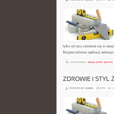
tylko od razu zamienia się w naw
Bezpieczeństwo aplikacji webowych
CATEGORIES:
MODA ZERO WASTE
ZDROWIE I STYL 
POSTED BY ADMIN
STY - 10 -