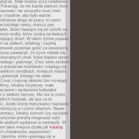
ejzaż. Małe miasta uczą cierpliwości
 Pokazują, że nie każda wartość musi
iastowa i nie wszystko musi mieć
y charakter, aby było ważne.
odzienna droga do pracy, to samo
ne każdego ranka, starszy pan
ębie, dzieci bawiące się po szkole na
arsze osoby, które siedzą na ławkach,
ijający dzień. W takim rytmie pojawia
eń na oddech, refleksję i zwykłą
łowiek przestaje gonić za nieustanną
czyna zauważać, że życie składa się
wtarzalnych chwil, które dopiero razem
rwałego i pięknego. Choć wielu osobom
że prawdziwe możliwości znajdują się
wielkich ośrodkach, mniejsze miasta
 potencjał, którego nie warto
Coraz częściej właśnie tam rozwijają
firmy, lokalne inicjatywy, małe
racownie i wydarzenia kulturalne
e z wielkim sercem. Nie ma tu może
kich festiwali, ale jest za to
ć, dzięki której mieszkańcy naprawdę
czestniczą w czymś własnym. Nawet
iermasz, lokalny koncert czy wystawa
artystów potrafią integrować ludzi
iele wielkich wydarzeń w metropolii. W
e takie miejsce działa jak
katalog
ch charakterów, wspomnień i
talentów, które ujawniają się w