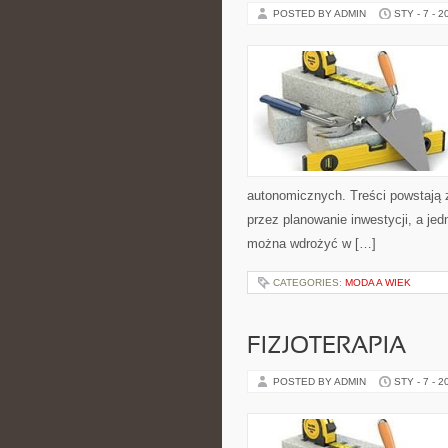
POSTED BY ADMIN
STY - 7 - 2
autonomicznych. Treści powstają 
przez planowanie inwestycji, a jed
można wdrożyć w […]
CATEGORIES:
MODA A WIEK
FIZJOTERAPIA
POSTED BY ADMIN
STY - 7 - 2