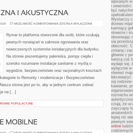
wpisanym w p
i uważności.
być natychm
CZNA I AKUSTYCZNA
spektakularn
Wystarczy c
drzewo mija
IZOLACJA
 2026
MOŻLIWOŚĆ KOMENTOWANIA
ZOSTAŁA WYŁĄCZONA
TERMICZNA
karmiący goł
I
skwerze i st
AKUSTYCZNA
Rymar to platforma stworzone dla osób, które szukają
obserwując m
się przestrz
pewnych rozwiązań w zakresie ogrzewania oraz
obecność. Cz
nowoczesnych systemów instalacyjnych dla budynku.
zmianą i za
głównie z po
Na stronie prezentujemy paleniska, pompy ciepła i
tworzą coś t
szeroko rozumiane instalacje sanitarne z myślą o
wydaje się, 
wyłącznie w 
wygodzie, bezpieczeństwie oraz racjonalnych kosztach
również mają
lekceważyć. 
 kategorie to Remonty i modernizacje i Bezpieczeństwo
się rodzinne 
Nasza strona jest po to, aby w jednym centrum zebrać
kawiarnie, p
organizowan
je na […]
rozmachu wiel
autentycznoś
czują, że u
ZDROWIE POPULACYJNE
zwyczajny k
amatorskich 
lepiej niż w
E MOBILNE
pewnym sensi
online
ludzki
codziennych 
PROGRAMOWANIE
 2026
MOŻLIWOŚĆ KOMENTOWANIA
ZOSTAŁA WYŁĄCZONA