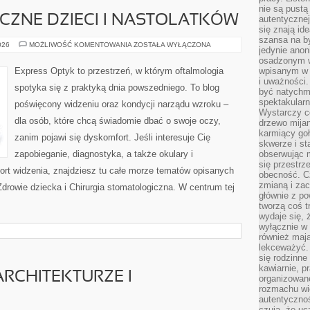
nie są pustą
CZNE DZIECI I NASTOLATKÓW
autentycznej
się znają ide
szansa na b
ZDROWIE
026
MOŻLIWOŚĆ KOMENTOWANIA
ZOSTAŁA WYŁĄCZONA
jedynie ano
PSYCHICZNE
DZIECI
osadzonym w
I
Express Optyk to przestrzeń, w którym oftalmologia
wpisanym w p
NASTOLATKÓW
i uważności.
spotyka się z praktyką dnia powszedniego. To blog
być natychm
spektakularn
poświęcony widzeniu oraz kondycji narządu wzroku –
Wystarczy c
dla osób, które chcą świadomie dbać o swoje oczy,
drzewo mija
karmiący goł
zanim pojawi się dyskomfort. Jeśli interesuje Cię
skwerze i st
zapobieganie, diagnostyka, a także okulary i
obserwując m
się przestrz
ort widzenia, znajdziesz tu całe morze tematów opisanych
obecność. Cz
zmianą i za
Zdrowie dziecka i Chirurgia stomatologiczna. W centrum tej
głównie z po
tworzą coś t
wydaje się, 
wyłącznie w 
również mają
lekceważyć. 
się rodzinne 
kawiarnie, p
ARCHITEKTURZE I
organizowan
rozmachu wiel
autentycznoś
czują, że u