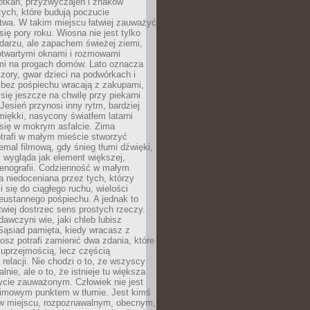
otkań, przyzwyczajeń i znaków
ych, które budują poczucie
twa. W takim miejscu łatwiej zauważyć
się pory roku. Wiosna nie jest tylko
darzu, ale zapachem świeżej ziemi,
otwartymi oknami i rozmowami
i na progach domów. Lato oznacza
zory, gwar dzieci na podwórkach i
y bez pośpiechu wracają z zakupami,
się jeszcze na chwilę przy piekarni
 Jesień przynosi inny rytm, bardziej
iękki, nasycony światłem latarni
się w mokrym asfalcie. Zima
trafi w małym mieście stworzyć
emal filmową, gdy śnieg tłumi dźwięki,
 wygląda jak element większej,
cenografii. Codzienność w małym
 niedoceniana przez tych, którzy
i się do ciągłego ruchu, wielości
eustannego pośpiechu. A jednak to
atwiej dostrzec sens prostych rzeczy.
awczyni wie, jaki chleb lubisz
 Sąsiad pamięta, kiedy wracasz z
nosz potrafi zamienić dwa zdania, które
 uprzejmością, lecz częścią
 relacji. Nie chodzi o to, że wszyscy
alnie, ale o to, że istnieje tu większa
ycie zauważonym. Człowiek nie jest
nimowym punktem w tłumie. Jest kimś
 miejscu, rozpoznawalnym, obecnym,