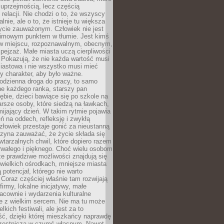
 uprzejmością, lecz częścią
 relacji. Nie chodzi o to, że wszyscy
alnie, ale o to, że istnieje tu większa
ycie zauważonym. Człowiek nie jest
nimowym punktem w tłumie. Jest kimś
 miejscu, rozpoznawalnym, obecnym,
ejzaż. Małe miasta uczą cierpliwości
 Pokazują, że nie każda wartość musi
iastowa i nie wszystko musi mieć
y charakter, aby było ważne.
odzienna droga do pracy, to samo
ne każdego ranka, starszy pan
ębie, dzieci bawiące się po szkole na
arsze osoby, które siedzą na ławkach,
ijający dzień. W takim rytmie pojawia
eń na oddech, refleksję i zwykłą
łowiek przestaje gonić za nieustanną
czyna zauważać, że życie składa się
wtarzalnych chwil, które dopiero razem
rwałego i pięknego. Choć wielu osobom
że prawdziwe możliwości znajdują się
wielkich ośrodkach, mniejsze miasta
 potencjał, którego nie warto
Coraz częściej właśnie tam rozwijają
firmy, lokalne inicjatywy, małe
racownie i wydarzenia kulturalne
e z wielkim sercem. Nie ma tu może
kich festiwali, ale jest za to
ć, dzięki której mieszkańcy naprawdę
czestniczą w czymś własnym. Nawet