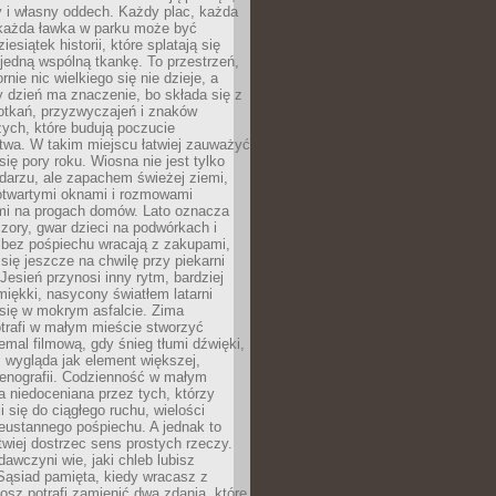
y i własny oddech. Każdy plac, każda
 każda ławka w parku może być
esiątek historii, które splatają się
 jedną wspólną tkankę. To przestrzeń,
rnie nic wielkiego się nie dzieje, a
 dzień ma znaczenie, bo składa się z
otkań, przyzwyczajeń i znaków
ych, które budują poczucie
twa. W takim miejscu łatwiej zauważyć
się pory roku. Wiosna nie jest tylko
darzu, ale zapachem świeżej ziemi,
otwartymi oknami i rozmowami
i na progach domów. Lato oznacza
zory, gwar dzieci na podwórkach i
y bez pośpiechu wracają z zakupami,
się jeszcze na chwilę przy piekarni
 Jesień przynosi inny rytm, bardziej
iękki, nasycony światłem latarni
się w mokrym asfalcie. Zima
trafi w małym mieście stworzyć
emal filmową, gdy śnieg tłumi dźwięki,
 wygląda jak element większej,
cenografii. Codzienność w małym
 niedoceniana przez tych, którzy
i się do ciągłego ruchu, wielości
eustannego pośpiechu. A jednak to
atwiej dostrzec sens prostych rzeczy.
awczyni wie, jaki chleb lubisz
 Sąsiad pamięta, kiedy wracasz z
nosz potrafi zamienić dwa zdania, które