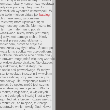
iermasz, lokalny koncert czy wystawa
artystów potrafią integrować ludzi
iele wielkich wydarzeń w metropolii. W
e takie miejsce działa jak
katalog
ch charakterów, wspomnień i
talentów, które ujawniają się w
niewymuszony sposób. Nie można też
tym, że małe miasto potrafi
wrażliwość. Kiedy wokół jest mniej
iej usłyszeć samego siebie. Kiedy
ie jest przesycona reklamami,
ośpiechem, prostsze staje się
znaczenia zwykłych chwil. Spacer po
owa z kimś spotkanym przypadkiem,
 lokalnej bibliotece albo chwila ciszy
im stawem mogą mieć większą wartość
iej widowiskowe atrakcje. Nie dlatego,
ej efektowne, lecz dlatego, że
po sobie coś prawdziwego. W małym
stanie wygląda inaczej niż w wielkim
ecko szybciej uczy się orientacji w
 zna nazwy ulic, rozpoznaje twarze i
umieć, że społeczność jest czymś
ie abstrakcyjnym pojęciem. Młodzi
o marzą o wyjeździe, o większych
h, o życiu gdzie indziej i jest w tym
ego. Jednak z biegiem czasu wielu z
 rozumieć, że miejsce, z którego
zostawiło w nich trwały ślad. Nawet