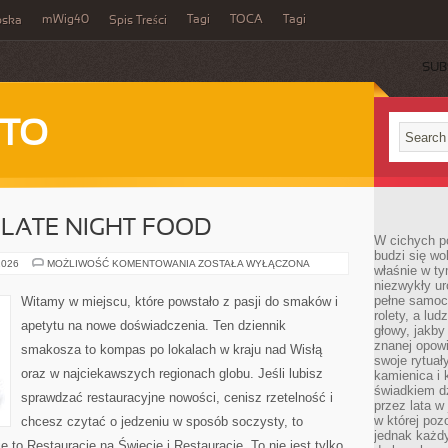
mWig40
Tagi
TOCA
Tagi
bska
Spis Treści
SUB
 TO
 LATE NIGHT FOOD
W cichych p
budzi się wo
JEDZENIE
2026
MOŻLIWOŚĆ KOMENTOWANIA
ZOSTAŁA WYŁĄCZONA
właśnie w ty
NOCĄ
niezwykły ur
–
LATE
pełne samoc
Witamy w miejscu, które powstało z pasji do smaków i
NIGHT
rolety, a lud
FOOD
apetytu na nowe doświadczenia. Ten dziennik
głowy, jakby
znanej opow
smakosza to kompas po lokalach w kraju nad Wisłą
swoje rytuał
oraz w najciekawszych regionach globu. Jeśli lubisz
kamienica i
świadkiem dzi
sprawdzać restauracyjne nowości, cenisz rzetelność i
przez lata w
w której pozo
chcesz czytać o jedzeniu w sposób soczysty, to
jednak każdy
ie to Restauracje na Świecie i Restauracje. To nie jest tylko