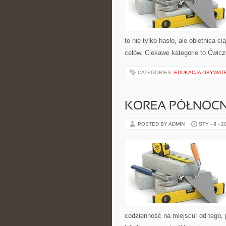
to nie tylko hasło, ale obietnica c
celów. Ciekawe kategorie to Ćwicz
CATEGORIES:
EDUKACJA OBYWAT
KOREA PÓŁNOC
POSTED BY ADMIN
STY - 8 - 2
codzienność na miejscu: od tego, j