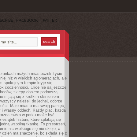
SCRIBE
FACEBOOK
TWITTER
orankach małych miasteczek życie
lniej niż w wielkich aglomeracjach, ale
m spokojnym tempie kryje się
ok codzienności. Ulice nie są jeszcze
hodów, sklepy dopiero podnoszą
zie mijają się z krótkim skinieniem
 wszyscy należeli do jednej, dobrze
ieści. Małe miasto ma swoją pamięć,
y i własny oddech. Każdy plac, każda
 każda ławka w parku może być
esiątek historii, które splatają się
 jedną wspólną tkankę. To przestrzeń,
rnie nic wielkiego się nie dzieje, a
 dzień ma znaczenie, bo składa się z