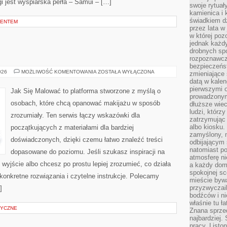
i jest wyspiarska perła – Samui – […]
swoje rytuał
kamienica i
świadkiem dzi
CENTEM
przez lata w
w której pozo
jednak każdy
drobnych sp
rozpoznawcz
bezpieczeńs
BEAUTY
026
MOŻLIWOŚĆ KOMENTOWANIA
ZOSTAŁA WYŁĄCZONA
zmieniające 
HACKI
datą w kalen
pierwszymi 
Jak Się Malować to platforma stworzone z myślą o
prowadzonym
osobach, które chcą opanować makijażu w sposób
dłuższe wiec
ludzi, którz
zrozumiały. Ten serwis łączy wskazówki dla
zatrzymując 
albo kiosku.
początkujących z materiałami dla bardziej
zamyślony, m
doświadczonych, dzięki czemu łatwo znaleźć treści
odbijającym 
natomiast po
dopasowane do poziomu. Jeśli szukasz inspiracji na
atmosferę ni
 wyjście albo chcesz po prostu lepiej zrozumieć, co działa
a każdy dom
spokojnej s
 konkretne rozwiązania i czytelne instrukcje. Polecamy
mieście bywa
przyzwyczail
]
bodźców i ni
właśnie tu ł
TYCZNE
Znana sprzed
najbardziej.
pracy. Listo