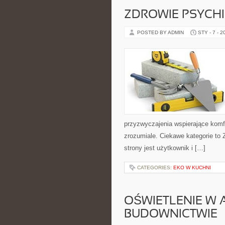
ZDROWIE PSYCHI
POSTED BY ADMIN
STY - 7 - 2
przyzwyczajenia wspierające komf
zrozumiale. Ciekawe kategorie to 
strony jest użytkownik i […]
CATEGORIES:
EKO W KUCHNI
OŚWIETLENIE W 
BUDOWNICTWIE