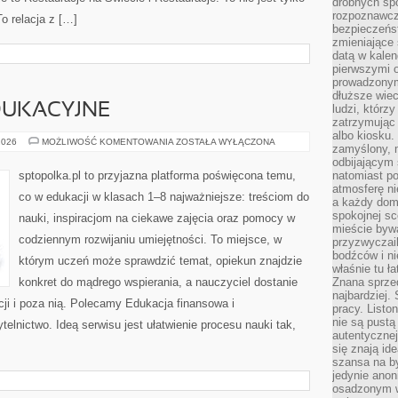
drobnych sp
rozpoznawcz
To relacja z […]
bezpieczeńs
zmieniające 
datą w kalen
pierwszymi 
prowadzonym
dłuższe wiec
DUKACYJNE
ludzi, którz
zatrzymując 
albo kiosku.
GRY
2026
MOŻLIWOŚĆ KOMENTOWANIA
ZOSTAŁA WYŁĄCZONA
zamyślony, m
I
ZABAWY
odbijającym 
EDUKACYJNE
sptopolka.pl to przyjazna platforma poświęcona temu,
natomiast po
atmosferę ni
co w edukacji w klasach 1–8 najważniejsze: treściom do
a każdy dom
spokojnej s
nauki, inspiracjom na ciekawe zajęcia oraz pomocy w
mieście bywa
codziennym rozwijaniu umiejętności. To miejsce, w
przyzwyczail
bodźców i ni
którym uczeń może sprawdzić temat, opiekun znajdzie
właśnie tu ł
konkret do mądrego wspierania, a nauczyciel dostanie
Znana sprzed
najbardziej.
cji i poza nią. Polecamy Edukacja finansowa i
pracy. Listo
nie są pustą
ytelnictwo. Ideą serwisu jest ułatwienie procesu nauki tak,
autentycznej
się znają ide
szansa na b
jedynie ano
osadzonym w