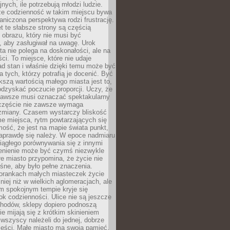
nych, ile potrzebują młodzi ludzie.
 że codzienność w takim miejscu bywa
raniczona perspektywa rodzi frustrację.
 te słabsze strony są częścią
obrazu, który nie musi być
, aby zasługiwał na uwagę. Urok
a nie polega na doskonałości, ale na
ci. To miejsce, które nie udaje
d stan i właśnie dzięki temu może być
a tych, którzy potrafią je docenić. Być
szą wartością małego miasta jest to,
dzyskać poczucie proporcji. Uczy, że
zawsze musi oznaczać spektakularny
częście nie zawsze wymaga
 zmiany. Czasem wystarczy bliskość
me miejsca, rytm powtarzających się
mość, że jest na mapie świata punkt,
naprawdę się należy. W epoce nadmiaru
 ciągłego porównywania się z innymi
zenienie może być czymś niezwykle
e miasto przypomina, że życie nie
śne, aby było pełne znaczenia.
orankach małych miasteczek życie
lniej niż w wielkich aglomeracjach, ale
m spokojnym tempie kryje się
ok codzienności. Ulice nie są jeszcze
hodów, sklepy dopiero podnoszą
zie mijają się z krótkim skinieniem
 wszyscy należeli do jednej, dobrze
ieści. Małe miasto ma swoją pamięć,