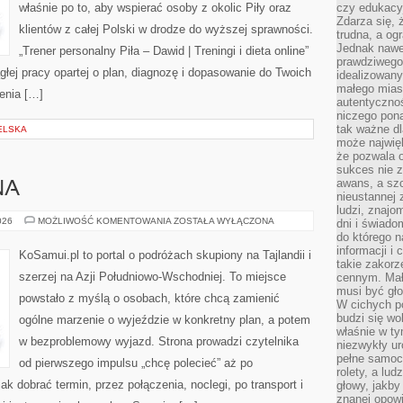
właśnie po to, aby wspierać osoby z okolic Piły oraz
czy edukacyj
Zdarza się,
klientów z całej Polski w drodze do wyższej sprawności.
trudna, a og
Jednak nawet
„Trener personalny Piła – Dawid | Treningi i dieta online”
prawdziwego 
iągłej pracy opartej o plan, diagnozę i dopasowanie do Twoich
idealizowany
małego miast
enia […]
autentycznoś
niczego pona
tak ważne dl
ELSKA
może najwięk
że pozwala o
sukces nie 
awans, a sz
NA
nieustannej
ludzi, znajo
KOREA
026
MOŻLIWOŚĆ KOMENTOWANIA
ZOSTAŁA WYŁĄCZONA
dni i świado
PÓŁNOCNA
do którego 
informacji i
KoSamui.pl to portal o podróżach skupiony na Tajlandii i
takie zakor
szerzej na Azji Południowo-Wschodniej. To miejsce
cennym. Mał
musi być gło
powstało z myślą o osobach, które chcą zamienić
W cichych p
budzi się wo
ogólne marzenie o wyjeździe w konkretny plan, a potem
właśnie w ty
w bezproblemowy wyjazd. Strona prowadzi czytelnika
niezwykły ur
pełne samoc
od pierwszego impulsu „chcę polecieć” aż po
rolety, a lud
ak dobrać termin, przez połączenia, noclegi, po transport i
głowy, jakby
znanej opow