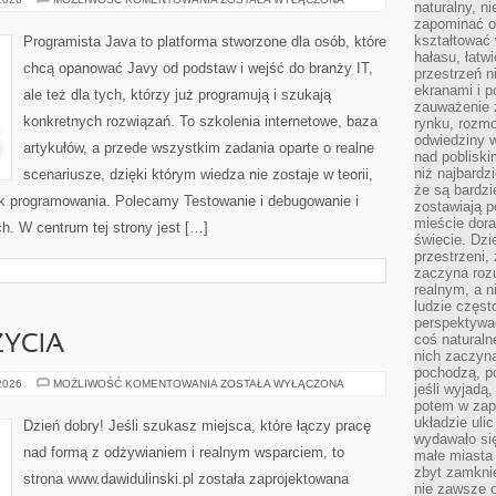
naturalny, 
MOBILNE
zapominać o 
kształtować 
Programista Java to platforma stworzone dla osób, które
hałasu, łatw
chcą opanować Javy od podstaw i wejść do branży IT,
przestrzeń n
ekranami i p
ale też dla tych, którzy już programują i szukają
zauważenie 
konkretnych rozwiązań. To szkolenia internetowe, baza
rynku, rozm
odwiedziny w
artykułów, a przede wszystkim zadania oparte o realne
nad poblisk
niż najbardz
scenariusze, dzięki którym wiedza nie zostaje w teorii,
że są bardzi
yk programowania. Polecamy Testowanie i debugowanie i
zostawiają 
mieście dora
. W centrum tej strony jest […]
świecie. Dzi
przestrzeni,
zaczyna roz
realnym, a n
ludzie częst
perspektywac
coś naturaln
ŻYCIA
nich zaczyna
pochodzą, po
ZDROWIE
 2026
MOŻLIWOŚĆ KOMENTOWANIA
ZOSTAŁA WYŁĄCZONA
jeśli wyjadą
I
potem w zap
STYL
ŻYCIA
układzie uli
Dzień dobry! Jeśli szukasz miejsca, które łączy pracę
wydawało się
nad formą z odżywianiem i realnym wsparciem, to
małe miasta
zbyt zamknię
strona www.dawidulinski.pl została zaprojektowana
nie zawsze 