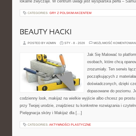
lokalne zwyczaje. W centrum uwagi jest wyspiarska perła – Samu
CATEGORIES:
GRY Z POLSKIM AKCENTEM
BEAUTY HACKI
POSTED BY ADMIN
STY - 8 - 2026
MOŻLIWOŚĆ KOMENTOWAN
Jak Się Malować to platfor
osobach, które chcą opano
zrozumiały. Ten serwis łąc
początkujących z materiałam
doświadczonych, dzięki cze
dopasowane do poziomu. Jeś
codzienny look, makijaż na wielkie wyjście albo chcesz po prostu 
przy Twojej urodzie, znajdziesz tu konkretne rozwiązania i czytel
Pielęgnacja skóry i Makijaż dla […]
CATEGORIES:
AKTYWNOŚCI PLASTYCZNE