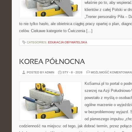
właśnie po to, aby wspierać
klientów z całej Polski w d
„Trener personalny Piła – Daw
to nie tylko hasło, ale obietnica ciągłej pracy opartej o plan, dia
celów. Ciekawe kategorie to Ćwiczenia […]
CATEGORIES:
EDUKACJA OBYWATELSKA
KOREA PÓŁNOCNA
POSTED BY ADMIN
STY - 8 - 2026
MOŻLIWOŚĆ KOMENTOWAN
KoSamui.pl to portal o podr
szerzej na Azji Południowo
powstało z myślą o osobach
ogólne marzenie o wyjeździ
w bezproblemowy wyjazd. S
od pierwszego impulsu „chc
codzienność na miejscu: od tego, jak dobrać termin, przez połączen