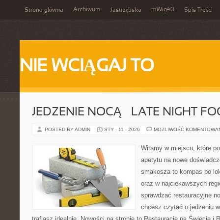
Archiwum
mWig40
Strona główna
Jastrzębska
Spis Treści
NIE WCIĄGAJ TO
JEDZENIE NOCĄ – LATE NIGHT F
POSTED BY ADMIN
STY - 11 - 2026
MOŻLIWOŚĆ KOMENTOWA
Witamy w miejscu, które po
apetytu na nowe doświadcze
smakosza to kompas po lok
oraz w najciekawszych regio
sprawdzać restauracyjne no
chcesz czytać o jedzeniu w
trafiasz idealnie. Nowości na stronie to Restauracje na Świecie i R