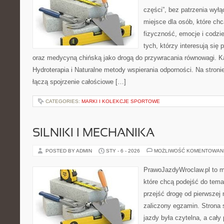
części”, bez patrzenia wyłą
miejsce dla osób, które chc
fizyczność, emocje i codzi
tych, którzy interesują się
oraz medycyną chińską jako drogą do przywracania równowagi. Kat
Hydroterapia i Naturalne metody wspierania odporności. Na stronie
łączą spojrzenie całościowe […]
CATEGORIES:
MARKI I KOLEKCJE SPORTOWE
SILNIKI I MECHANIKA
POSTED BY ADMIN
STY - 6 - 2026
MOŻLIWOŚĆ KOMENTOWAN
PrawoJazdyWroclaw.pl to m
które chcą podejść do tema
przejść drogę od pierwszej 
zaliczony egzamin. Strona 
jazdy była czytelna, a cał