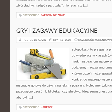
zbiór „ładnych zdjęć i paru zdań”. To relacja z […]
CATEGORIES:
ZAPACHY NISZOWE
GRY I ZABAWY EDUKACYJNE
POSTED BY ADMIN
STY - 11 - 2026
MOŻLIWOŚĆ KOMENTOWA
sptopolka.pl to przyjazna 
co w edukacji w klasach 1–
nauki, inspiracjom na ciek
codziennym rozwijaniu umie
którym uczeń może sprawdz
konkret do mądrego wspiera
inspiracje gotowe do użycia na lekcji i poza nią. Polecamy Edukac
przedsiębiorczość i Biblioteka i czytelnictwo. Ideą serwisu jest uł
aby był […]
CATEGORIES:
KARPACZ