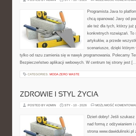
Programista Java to platfo
chcą opanować Javy od pod
ale też dla tych, którzy już
konkretnych rozwiązań. To 
artykułów, a przede wszyst
scenariusze, dzięki którym w
tylko od razu zamienia się w nawyk programowania. Polecamy Tes
Bezpieczeństwo aplikacji webowych. W centrum tej strony jest […
CATEGORIES:
MODA ZERO WASTE
ZDROWIE I STYL ŻYCIA
POSTED BY ADMIN
STY - 10 - 2026
MOŻLIWOŚĆ KOMENTOWA
Dzień dobry! Jeśli szukasz 
nad formą z odżywianiem i 
strona www.dawidulinski.pl