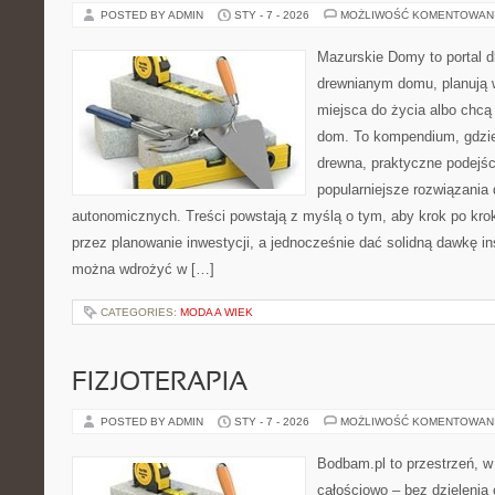
POSTED BY ADMIN
STY - 7 - 2026
MOŻLIWOŚĆ KOMENTOWAN
Mazurskie Domy to portal d
drewnianym domu, planują
miejsca do życia albo chcą
dom. To kompendium, gdzie
drewna, praktyczne podejśc
popularniejsze rozwiązania
autonomicznych. Treści powstają z myślą o tym, aby krok po kro
przez planowanie inwestycji, a jednocześnie dać solidną dawkę ins
można wdrożyć w […]
CATEGORIES:
MODA A WIEK
FIZJOTERAPIA
POSTED BY ADMIN
STY - 7 - 2026
MOŻLIWOŚĆ KOMENTOWAN
Bodbam.pl to przestrzeń, w 
całościowo – bez dzielenia 