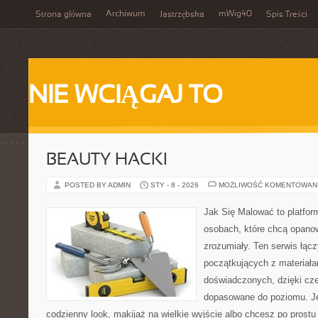
Archiwum
mWig40
Strona główna
Jastrzębska
Spis Treści
NIE WCIĄGAJ TO
BEAUTY HACKI
POSTED BY ADMIN
STY - 8 - 2026
MOŻLIWOŚĆ KOMENTOWAN
Jak Się Malować to platfor
osobach, które chcą opano
zrozumiały. Ten serwis łąc
początkujących z materiałam
doświadczonych, dzięki cze
dopasowane do poziomu. Jeś
codzienny look, makijaż na wielkie wyjście albo chcesz po prostu 