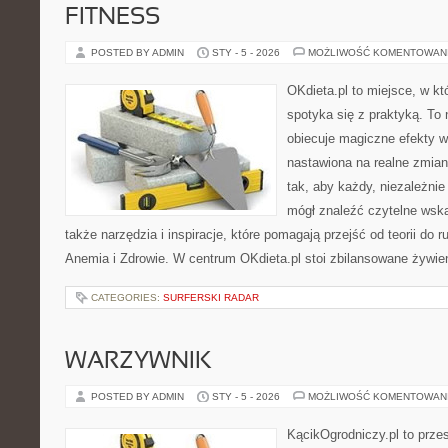
FITNESS
POSTED BY ADMIN
STY - 5 - 2026
MOŻLIWOŚĆ KOMENTOWAN
OKdieta.pl to miejsce, w k
spotyka się z praktyką. To n
obiecuje magiczne efekty w 
nastawiona na realne zmian
tak, aby każdy, niezależni
mógł znaleźć czytelne wska
także narzędzia i inspiracje, które pomagają przejść od teorii do 
Anemia i Zdrowie. W centrum OKdieta.pl stoi zbilansowane żywien
CATEGORIES:
SURFERSKI RADAR
WARZYWNIK
POSTED BY ADMIN
STY - 5 - 2026
MOŻLIWOŚĆ KOMENTOWAN
KącikOgrodniczy.pl to prze