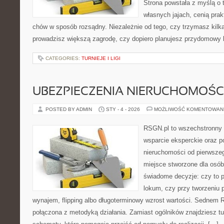
Strona powstała z myślą o 
własnych jajach, cenią pra
chów w sposób rozsądny. Niezależnie od tego, czy trzymasz kilk
prowadzisz większą zagrodę, czy dopiero planujesz przydomowy k
CATEGORIES:
TURNIEJE I LIGI
UBEZPIECZENIA NIERUCHOMOŚC
POSTED BY ADMIN
STY - 4 - 2026
MOŻLIWOŚĆ KOMENTOWAN
RSGN.pl to wszechstronny s
wsparcie eksperckie oraz 
nieruchomości od pierwszego
miejsce stworzone dla osó
świadome decyzje: czy to 
lokum, czy przy tworzeniu p
wynajem, flipping albo długoterminowy wzrost wartości. Sednem 
połączona z metodyką działania. Zamiast ogólników znajdziesz tu i