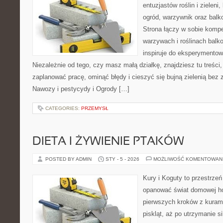
entuzjastów roślin i zieleni
ogród, warzywnik oraz bal
Strona łączy w sobie komp
warzywach i roślinach balk
inspiruje do eksperymentow
Niezależnie od tego, czy masz małą działkę, znajdziesz tu treści
zaplanować pracę, ominąć błędy i cieszyć się bujną zielenią bez
Nawozy i pestycydy i Ogrody […]
CATEGORIES:
PRZEMYSŁ
DIETA I ŻYWIENIE PTAKÓW
POSTED BY ADMIN
STY - 5 - 2026
MOŻLIWOŚĆ KOMENTOWAN
Kury i Koguty to przestrzeń
opanować świat domowej ho
pierwszych kroków z kuram
piskląt, aż po utrzymanie s