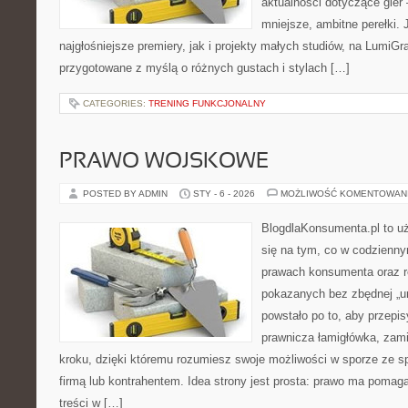
aktualności dotyczące gier 
mniejsze, ambitne perełki. 
najgłośniejsze premiery, jak i projekty małych studiów, na LumiGra
przygotowane z myślą o różnych gustach i stylach […]
CATEGORIES:
TRENING FUNKCJONALNY
PRAWO WOJSKOWE
POSTED BY ADMIN
STY - 6 - 2026
MOŻLIWOŚĆ KOMENTOWAN
BlogdlaKonsumenta.pl to uż
się na tym, co w codziennym
prawach konsumenta oraz r
pokazanych bez zbędnej „u
powstało po to, aby przepis
prawnicza łamigłówka, zami
kroku, dzięki któremu rozumiesz swoje możliwości w sporze ze 
firmą lub kontrahentem. Idea strony jest prosta: prawo ma pomaga
treści w […]