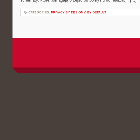
schematy, które pomagają przejść od pomysłu do realizacji. […]
CATEGORIES:
PRIVACY BY DESIGN & BY DEFAULT