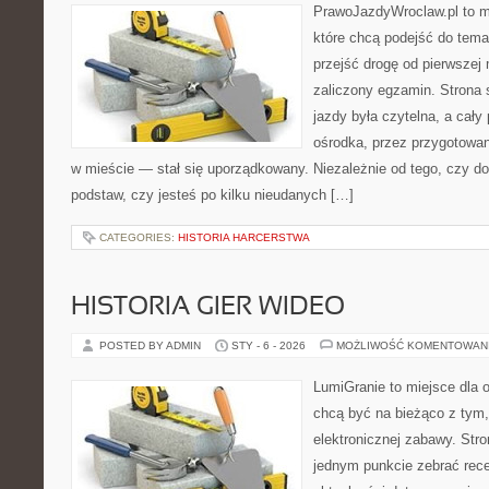
PrawoJazdyWroclaw.pl to m
które chcą podejść do tema
przejść drogę od pierwszej 
zaliczony egzamin. Strona 
jazdy była czytelna, a cał
ośrodka, przez przygotowani
w mieście — stał się uporządkowany. Niezależnie od tego, czy d
podstaw, czy jesteś po kilku nieudanych […]
CATEGORIES:
HISTORIA HARCERSTWA
HISTORIA GIER WIDEO
POSTED BY ADMIN
STY - 6 - 2026
MOŻLIWOŚĆ KOMENTOWAN
LumiGranie to miejsce dla o
chcą być na bieżąco z tym, 
elektronicznej zabawy. Stro
jednym punkcie zebrać rece