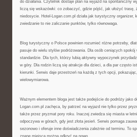
do działania. Czytelnik dostaje plan na wyjazd na spontaniczny w
liczą się wskazówki: co zobaczyć, gdzie pójść, jak ułożyć trasę, 
niedosycie. Hotel-Logan.com.pl działa jak turystyczny organizer, 
zwiedzanie to nie zaliczanie punktów, tylko równowaga.
Blog turystyczny o Polsce powinien rozumieć różne potrzeby, dla
pasuje do wielu stylów podróżowania. Dla osób ceniących spokój 
standardzie. Dla tych, którzy lubią aktywny wypoczynek przydadz
w góry. Dla rodzin liczą się atrakcje dla dzieci, a dla par często 
kierunki. Serwis daje przestrzeń na każdą z tych opcji, pokazując
wielowymiarowa.
Ważnym elementem bloga jest także podejście do podróży jako do
Logan.com.pl zachęca, by patrzeć na wyjazd nie tylko przez pry
także przez pryzmat pory roku. Inaczej zwiedza się miasta w letn
odpoczywa w górach, gdy jest złota jesień. Serwis pomaga zauwa
sezonowo i oferuje inne doświadczenia zależnie od terminu. To s
znane miejsca można odkryć na nowo.