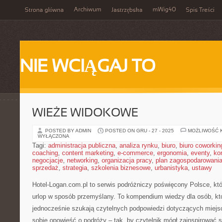
Archiwum
mWig40
Strona główna
Jastrzębska
Spis Treści
NIE WCIĄGAJ TO
WIEŻE WIDOKOWE
POSTED BY ADMIN
POSTED ON GRU - 27 - 2025
MOŻLIWOŚĆ 
WYŁĄCZONA
Tagi:
administracja publiczna
,
analiza rynku
,
biuro
,
biuro coworkin
coaching
,
content marketing
,
e-commerce
,
ergonomia
,
eventy
,
ko
negocjacje
,
networking
,
organizacja pracy
,
plan zagospodarowani
sprzedaż
,
strategia
,
szkolenia biznesowe
,
urbanistyka
,
ustawy
Hotel-Logan.com.pl to serwis podróżniczy poświęcony Polsce, k
urlop w sposób przemyślany. To kompendium wiedzy dla osób, kt
jednocześnie szukają czytelnych podpowiedzi dotyczących miejsc
sobie opowieść o podróży – tak, by czytelnik mógł zainspirować 