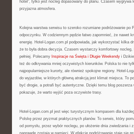
hotel”, tylko jest nocleg dopasowany do planu. Czasem wygrywa l
przyjazna atmosfera.
Kolejna warstwa serwisu to szeroko rozumiane podróżowanie po P
odpoczynku. W codziennym pędzie łatwo zapomnieć, że nawet k
energię. Hotel-Logan.com.pl podpowiada, jak wykorzystać kilka d
że to była dobra decyzja. Czasem wystarczy komfortowy nocleg, 
pełniej. Polecamy
Inspiracje na Święta i Długie Weekendy
i Dzikie
też do odkrywania mniej oczywistych kierunków. Polska to nie tyl
najpopularniejsze kurorty, ale również spokojne regiony. Hotel-
do wyjazdów, w których główną atrakcją jest klimat miejsca. To p
być drogie, a potrafi być autentyczne. Dzięki temu blog poszerza 
pokazuje, że warto wyjść poza oczywiste trasy.
Hotel-Logan.com.pl jest więc turystycznym kompasem dla każdego
Polskę przez pryzmat praktycznych planów. To serwis, który pom
od pomysłu, przez wybór noclegu, po ułożenie dnia zwiedzania i z
naprawdę zostają w pamięci. W efekcie podróżowanie staje się pr