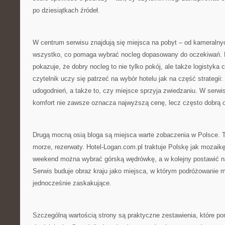
po dziesiątkach źródeł.
W centrum serwisu znajdują się miejsca na pobyt – od kameralny
wszystko, co pomaga wybrać nocleg dopasowany do oczekiwań. 
pokazuje, że dobry nocleg to nie tylko pokój, ale także logistyka
czytelnik uczy się patrzeć na wybór hotelu jak na część strategii: 
udogodnień, a także to, czy miejsce sprzyja zwiedzaniu. W serw
komfort nie zawsze oznacza najwyższą cenę, lecz często dobrą o
Drugą mocną osią bloga są miejsca warte zobaczenia w Polsce. To 
morze, rezerwaty. Hotel-Logan.com.pl traktuje Polskę jak mozaik
weekend można wybrać górską wędrówkę, a w kolejny postawić n
Serwis buduje obraz kraju jako miejsca, w którym podróżowanie m
jednocześnie zaskakujące.
Szczególną wartością strony są praktyczne zestawienia, które p