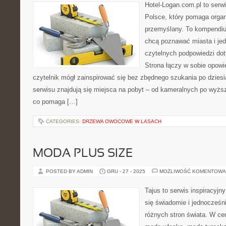
Hotel-Logan.com.pl to serw
Polsce, który pomaga orga
przemyślany. To kompendiu
chcą poznawać miasta i je
czytelnych podpowiedzi do
Strona łączy w sobie opowi
czytelnik mógł zainspirować się bez zbędnego szukania po dzies
serwisu znajdują się miejsca na pobyt – od kameralnych po wyższ
co pomaga […]
CATEGORIES:
DRZEWA OWOCOWE W LASACH
MODA PLUS SIZE
POSTED BY ADMIN
GRU - 27 - 2025
MOŻLIWOŚĆ KOMENTOWA
Tajus to serwis inspiracyjn
się świadomie i jednocześn
różnych stron świata. W cen