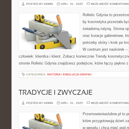
POSTED BY ADMIN
GRU - 31 - 2025
MOŻLIWOŚĆ KOMENTOWA
Rolletic Gdynia to przestrz
by kosmetyka przestała być
świadomą rutyną. Strona op
oraz kuracje gabinetowe, k
potrzeby skóry i krok po kr
W centrum jest naskórek – j
człowiek: klientka i klient. Zobacz koniecznie Trendy kosmetyczne
stronie Rolletic Gdynia znajdziesz podejście, które łączy piękno 
CATEGORIES:
HISTORIA I EWOLUCJA GRAFIKI
TRADYCJE I ZWYCZAJE
POSTED BY ADMIN
GRU - 31 - 2025
MOŻLIWOŚĆ KOMENTOWA
Przemowieniaslubne.pl to p
które przygotowują dzień za
w weselu i chcą mieć pod r