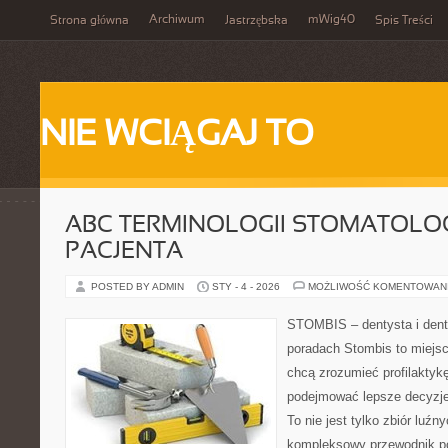
Archiwum
mWig40
Strona główna
Jastrzębska
Spis Treści
NIE WCIĄGAJ TO
ABC TERMINOLOGII STOMATOLO
PACJENTA
POSTED BY ADMIN
STY - 4 - 2026
MOŻLIWOŚĆ KOMENTOWAN
STOMBIS – dentysta i dent
poradach Stombis to miejsc
chcą zrozumieć profilaktyk
podejmować lepsze decyzje
To nie jest tylko zbiór luź
kompleksowy przewodnik po