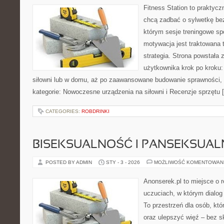
Fitness Station to praktycz
chcą zadbać o sylwetkę bez
którym sesje treningowe spo
motywacja jest traktowana 
strategia. Strona powstała 
użytkownika krok po kroku:
siłowni lub w domu, aż po zaawansowane budowanie sprawności, m
kategorie: Nowoczesne urządzenia na siłowni i Recenzje sprzętu 
CATEGORIES:
ROBDRINKI
BISEKSUALNOŚĆ I PANSEKSUA
POSTED BY ADMIN
STY - 3 - 2026
MOŻLIWOŚĆ KOMENTOWAN
Anonserek.pl to miejsce o r
uczuciach, w którym dialog
To przestrzeń dla osób, któ
oraz ulepszyć więź – bez s