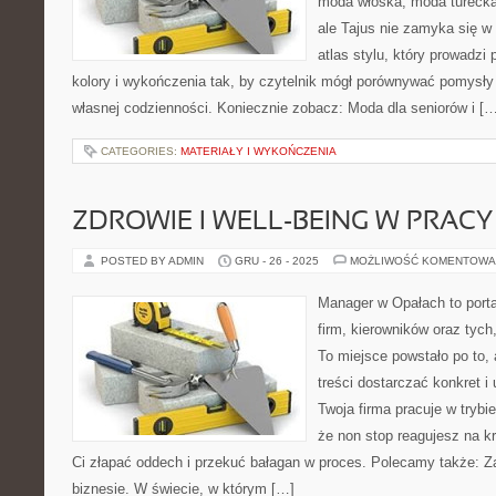
moda włoska, moda turecka
ale Tajus nie zamyka się w 
atlas stylu, który prowadzi 
kolory i wykończenia tak, by czytelnik mógł porównywać pomysły
własnej codzienności. Koniecznie zobacz: Moda dla seniorów i […
CATEGORIES:
MATERIAŁY I WYKOŃCZENIA
ZDROWIE I WELL-BEING W PRACY
POSTED BY ADMIN
GRU - 26 - 2025
MOŻLIWOŚĆ KOMENTOWA
Manager w Opałach to portal
firm, kierowników oraz tych
To miejsce powstało po to,
treści dostarczać konkret i
Twoja firma pracuje w trybi
że non stop reagujesz na k
Ci złapać oddech i przekuć bałagan w proces. Polecamy także: Z
biznesie. W świecie, w którym […]