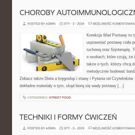
CHOROBY AUTOIMMUNOLOGICZ
POSTED BY ADMIN
STY - 3 - 2026
MOŻLIWOŚĆ KOMENTOWAN
Korekcja Wad Postawy to rze
usprawniać postawę ciała p
ruchową oraz fizjoterapię. 
o osobach, które czują, że 
także o tych, którzy chcą d
metodycznie budować bardzi
Zobacz także Dieta a kręgosłup i stawy i Pytania od Czytelników.
dokładne materiały o tym, skąd biorą się wady postawy […]
CATEGORIES:
STREET FOOD
TECHNIKI I FORMY ĆWICZEŃ
POSTED BY ADMIN
STY - 3 - 2026
MOŻLIWOŚĆ KOMENTOWAN