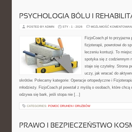
PSYCHOLOGIA BÓLU I REHABILIT
POSTED BY ADMIN
STY - 1 - 2026
MOŻLIWOŚĆ KOMENTOWAN
FizjoCoach.pl to przyjazna
fizjoterapii, powrotowi do 
leczeniu kontuzji. To miej
spotyka się z codziennym ru
staje się czytelny. Strona 
uczy, jak wracać do aktyw
skrótów. Polecamy kategorie: Operacje ortopedyczne i Fizjoterapia
młodzieży. FizjoCoach.pl powstał z myślą o osobach, które chcą d
odzywa się bark, jeśli stopa nie […]
CATEGORIES:
POMOC DRUHEN I DRUŻBÓW
PRAWO I BEZPIECZEŃSTWO KO