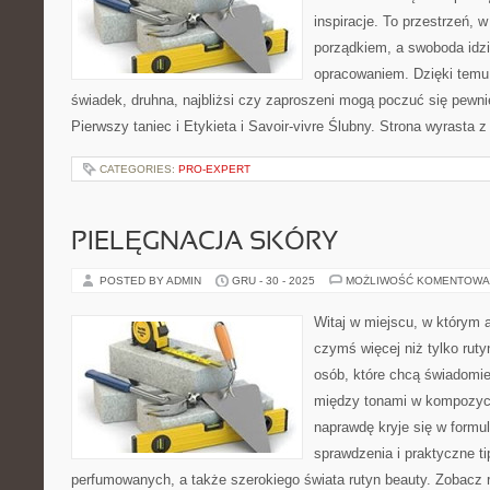
inspiracje. To przestrzeń, w
porządkiem, a swoboda idzi
opracowaniem. Dzięki temu
świadek, druhna, najbliżsi czy zaproszeni mogą poczuć się pewniej
Pierwszy taniec i Etykieta i Savoir-vivre Ślubny. Strona wyrasta z
CATEGORIES:
PRO-EXPERT
PIELĘGNACJA SKÓRY
POSTED BY ADMIN
GRU - 30 - 2025
MOŻLIWOŚĆ KOMENTOWA
Witaj w miejscu, w którym a
czymś więcej niż tylko ruty
osób, które chcą świadomie
między tonami w kompozycj
naprawdę kryje się w formul
sprawdzenia i praktyczne t
perfumowanych, a także szerokiego świata rutyn beauty. Zobacz 