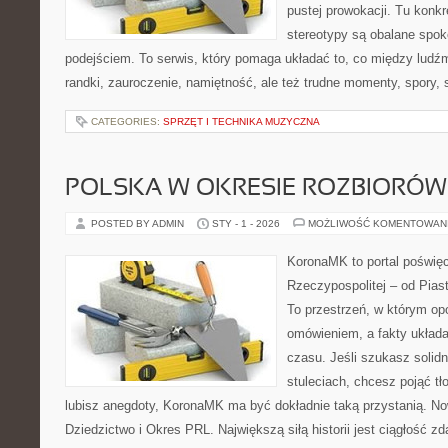
pustej prowokacji. Tu konkr
stereotypy są obalane spo
podejściem. To serwis, który pomaga układać to, co między ludź
randki, zauroczenie, namiętność, ale też trudne momenty, spory,
CATEGORIES:
SPRZĘT I TECHNIKA MUZYCZNA
POLSKA W OKRESIE ROZBIORÓW
POSTED BY ADMIN
STY - 1 - 2026
MOŻLIWOŚĆ KOMENTOWAN
KoronaMK to portal poświę
Rzeczypospolitej – od Pia
To przestrzeń, w którym op
omówieniem, a fakty układaj
czasu. Jeśli szukasz solid
stuleciach, chcesz pojąć tł
lubisz anegdoty, KoronaMK ma być dokładnie taką przystanią. Now
Dziedzictwo i Okres PRL. Największą siłą historii jest ciągłość zd