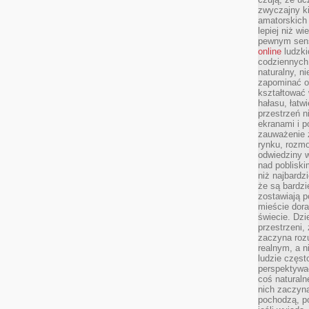
zwyczajny k
amatorskich 
lepiej niż w
pewnym sensi
online
ludzki
codziennych 
naturalny, 
zapominać o 
kształtować 
hałasu, łatw
przestrzeń n
ekranami i p
zauważenie 
rynku, rozm
odwiedziny w
nad poblisk
niż najbardz
że są bardzi
zostawiają 
mieście dora
świecie. Dzi
przestrzeni,
zaczyna roz
realnym, a n
ludzie częst
perspektywac
coś naturaln
nich zaczyna
pochodzą, po