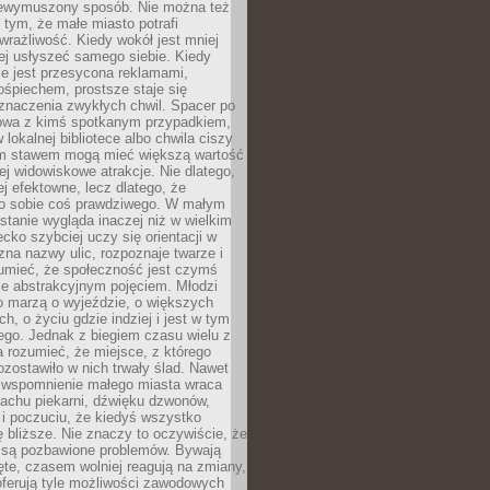
niewymuszony sposób. Nie można też
tym, że małe miasto potrafi
wrażliwość. Kiedy wokół jest mniej
iej usłyszeć samego siebie. Kiedy
ie jest przesycona reklamami,
ośpiechem, prostsze staje się
znaczenia zwykłych chwil. Spacer po
owa z kimś spotkanym przypadkiem,
 lokalnej bibliotece albo chwila ciszy
im stawem mogą mieć większą wartość
iej widowiskowe atrakcje. Nie dlatego,
ej efektowne, lecz dlatego, że
po sobie coś prawdziwego. W małym
stanie wygląda inaczej niż w wielkim
ecko szybciej uczy się orientacji w
 zna nazwy ulic, rozpoznaje twarze i
umieć, że społeczność jest czymś
ie abstrakcyjnym pojęciem. Młodzi
o marzą o wyjeździe, o większych
h, o życiu gdzie indziej i jest w tym
ego. Jednak z biegiem czasu wielu z
 rozumieć, że miejsce, z którego
zostawiło w nich trwały ślad. Nawet
, wspomnienie małego miasta wraca
achu piekarni, dźwięku dzwonów,
c i poczuciu, że kiedyś wszystko
 bliższe. Nie znaczy to oczywiście, że
 są pozbawione problemów. Bywają
te, czasem wolniej reagują na zmiany,
oferują tyle możliwości zawodowych