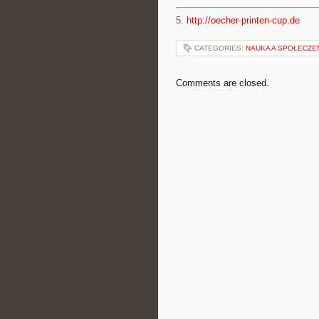
5.
http://oecher-printen-cup.de
CATEGORIES:
NAUKA A SPOŁECZ
Comments are closed.