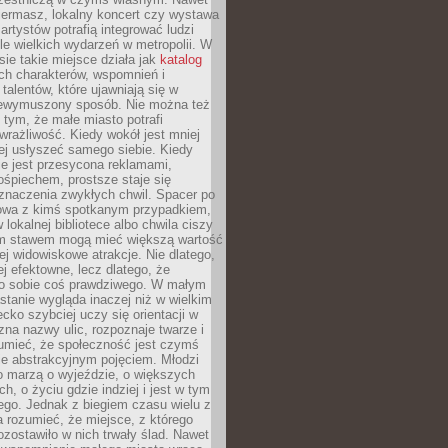
iermasz, lokalny koncert czy wystawa
artystów potrafią integrować ludzi
iele wielkich wydarzeń w metropolii. W
e takie miejsce działa jak
katalog
ch charakterów, wspomnień i
talentów, które ujawniają się w
niewymuszony sposób. Nie można też
tym, że małe miasto potrafi
wrażliwość. Kiedy wokół jest mniej
iej usłyszeć samego siebie. Kiedy
ie jest przesycona reklamami,
ośpiechem, prostsze staje się
znaczenia zwykłych chwil. Spacer po
owa z kimś spotkanym przypadkiem,
 lokalnej bibliotece albo chwila ciszy
im stawem mogą mieć większą wartość
iej widowiskowe atrakcje. Nie dlatego,
ej efektowne, lecz dlatego, że
po sobie coś prawdziwego. W małym
stanie wygląda inaczej niż w wielkim
ecko szybciej uczy się orientacji w
 zna nazwy ulic, rozpoznaje twarze i
umieć, że społeczność jest czymś
ie abstrakcyjnym pojęciem. Młodzi
o marzą o wyjeździe, o większych
h, o życiu gdzie indziej i jest w tym
ego. Jednak z biegiem czasu wielu z
 rozumieć, że miejsce, z którego
zostawiło w nich trwały ślad. Nawet