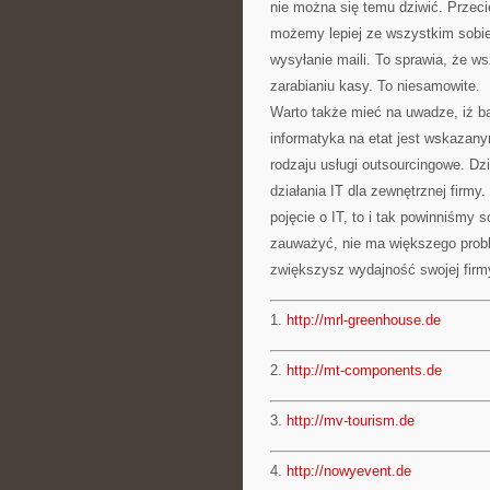
nie można się temu dziwić. Przeci
możemy lepiej ze wszystkim sobi
wysyłanie maili. To sprawia, że ws
zarabianiu kasy. To niesamowite.
Warto także mieć na uwadze, iż ba
informatyka na etat jest wskazan
rodzaju usługi outsourcingowe. Dzi
działania IT dla zewnętrznej firmy.
pojęcie o IT, to i tak powinniśmy
zauważyć, nie ma większego proble
zwiększysz wydajność swojej firm
1.
http://mrl-greenhouse.de
2.
http://mt-components.de
3.
http://mv-tourism.de
4.
http://nowyevent.de