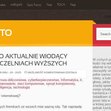
mWig40
Tagi
TOCA
Tagi
bska
Spis Treści
SUB
 TO
O AKTUALNIE WIODĄCY
W cichych p
UCZELNIACH WYŻSZYCH
budzi się wo
właśnie w ty
niezwykły ur
INFORMATYKA,
 GRU - 29 - 2025
MOŻLIWOŚĆ KOMENTOWANIA
ZOSTAŁA
pełne samoc
TO
AKTUALNIE
rolety, a lud
mura obliczeniowa
,
cyberbezpieczenstwo
,
Informatyka
,
it
,
WIODĄCY
głowy, jakby
gramowanie
,
sieci komputerowe
,
sprzęt komputerowy
PRZEDMIOT
,
znanej opow
NA
ligencja
,
technologia
UCZELNIACH
swoje rytuał
WYŻSZYCH
kamienica i
y internetowej?
świadkiem dzi
przez lata w
w której pozo
żych firemkach ze wszech miar ważną rolę. Tak naprawdę
jednak każdy