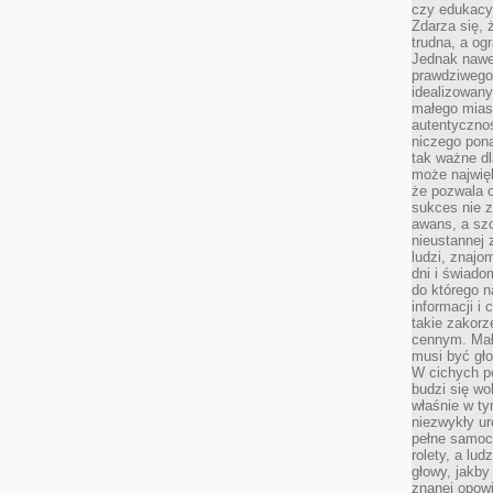
czy edukacyj
Zdarza się,
trudna, a og
Jednak nawet
prawdziwego 
idealizowany
małego miast
autentycznoś
niczego pona
tak ważne dl
może najwięk
że pozwala o
sukces nie 
awans, a sz
nieustannej
ludzi, znajo
dni i świado
do którego 
informacji i
takie zakor
cennym. Mał
musi być gło
W cichych p
budzi się wo
właśnie w ty
niezwykły ur
pełne samoc
rolety, a lud
głowy, jakby
znanej opow