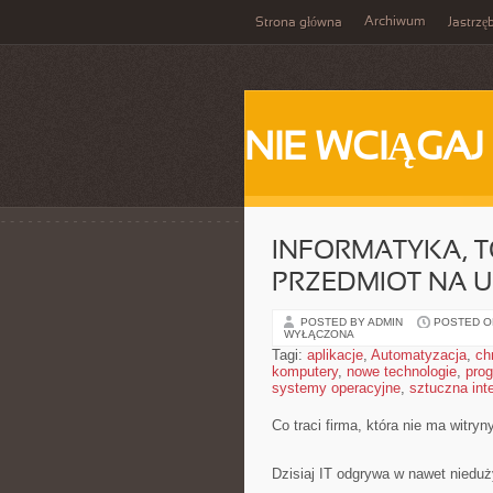
Archiwum
Strona główna
Jastrzę
NIE WCIĄGAJ
INFORMATYKA, T
PRZEDMIOT NA 
POSTED BY ADMIN
POSTED ON
WYŁĄCZONA
Tagi:
aplikacje
,
Automatyzacja
,
ch
komputery
,
nowe technologie
,
pro
systemy operacyjne
,
sztuczna inte
Co traci firma, która nie ma witryn
Dzisiaj IT odgrywa w nawet niedu