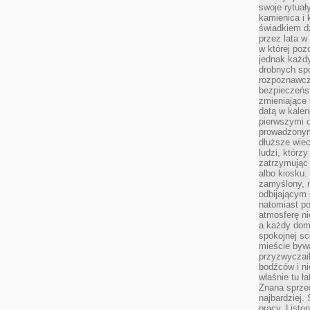
swoje rytuał
kamienica i
świadkiem dzi
przez lata w
w której pozo
jednak każdy
drobnych sp
rozpoznawcz
bezpieczeńs
zmieniające 
datą w kalen
pierwszymi 
prowadzonym
dłuższe wiec
ludzi, którz
zatrzymując 
albo kiosku.
zamyślony, m
odbijającym 
natomiast po
atmosferę ni
a każdy dom
spokojnej s
mieście bywa
przyzwyczail
bodźców i ni
właśnie tu ł
Znana sprzed
najbardziej.
pracy. Listo