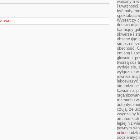
wpisanym w p
i uważności.
być natychm
spektakularn
Wystarczy c
EŃSTWO
drzewo mija
karmiący goł
skwerze i st
obserwując m
się przestrz
obecność. Cz
zmianą i za
głównie z po
tworzą coś t
wydaje się, 
wyłącznie w 
również mają
lekceważyć. 
się rodzinne 
kawiarnie, p
organizowan
rozmachu wiel
autentycznoś
czują, że u
zwyczajny k
amatorskich 
lepiej niż w
pewnym sensi
online
ludzki
codziennych 