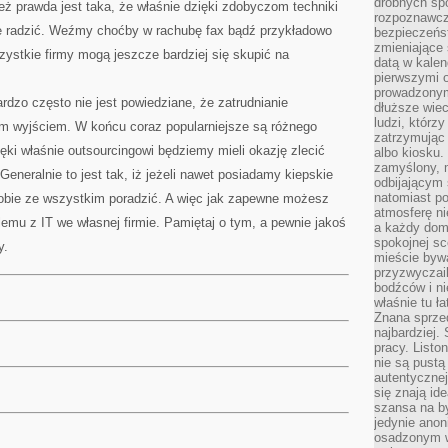
drobnych sp
eż prawda jest taka, że właśnie dzięki zdobyczom techniki
rozpoznawcz
e radzić. Weźmy choćby w rachubę fax bądź przykładowo
bezpieczeńs
zmieniające 
zystkie firmy mogą jeszcze bardziej się skupić na
datą w kalen
pierwszymi 
prowadzonym
rdzo często nie jest powiedziane, że zatrudnianie
dłuższe wiec
ludzi, którz
ym wyjściem. W końcu coraz popularniejsze są różnego
zatrzymując 
ęki właśnie outsourcingowi będziemy mieli okazję zlecić
albo kiosku.
zamyślony, m
 Generalnie to jest tak, iż jeżeli nawet posiadamy kiepskie
odbijającym 
natomiast po
 sobie ze wszystkim poradzić. A więc jak zapewne możesz
atmosferę ni
mu z IT we własnej firmie. Pamiętaj o tym, a pewnie jakoś
a każdy dom
spokojnej s
y.
mieście bywa
przyzwyczail
bodźców i ni
właśnie tu ł
Znana sprzed
najbardziej.
pracy. Listo
nie są pustą
autentycznej
się znają ide
szansa na b
jedynie ano
osadzonym w