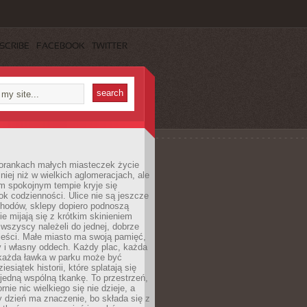
SCRIBE
FACEBOOK
TWITTER
orankach małych miasteczek życie
lniej niż w wielkich aglomeracjach, ale
m spokojnym tempie kryje się
ok codzienności. Ulice nie są jeszcze
hodów, sklepy dopiero podnoszą
zie mijają się z krótkim skinieniem
 wszyscy należeli do jednej, dobrze
ieści. Małe miasto ma swoją pamięć,
y i własny oddech. Każdy plac, każda
 każda ławka w parku może być
esiątek historii, które splatają się
 jedną wspólną tkankę. To przestrzeń,
rnie nic wielkiego się nie dzieje, a
 dzień ma znaczenie, bo składa się z