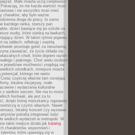
ejzaż. Małe miasta uczą cierpliwości
 Pokazują, że nie każda wartość musi
iastowa i nie wszystko musi mieć
y charakter, aby było ważne.
odzienna droga do pracy, to samo
ne każdego ranka, starszy pan
ębie, dzieci bawiące się po szkole na
arsze osoby, które siedzą na ławkach,
ijający dzień. W takim rytmie pojawia
eń na oddech, refleksję i zwykłą
łowiek przestaje gonić za nieustanną
czyna zauważać, że życie składa się
wtarzalnych chwil, które dopiero razem
rwałego i pięknego. Choć wielu osobom
że prawdziwe możliwości znajdują się
wielkich ośrodkach, mniejsze miasta
 potencjał, którego nie warto
Coraz częściej właśnie tam rozwijają
firmy, lokalne inicjatywy, małe
racownie i wydarzenia kulturalne
e z wielkim sercem. Nie ma tu może
kich festiwali, ale jest za to
ć, dzięki której mieszkańcy naprawdę
czestniczą w czymś własnym. Nawet
iermasz, lokalny koncert czy wystawa
artystów potrafią integrować ludzi
iele wielkich wydarzeń w metropolii. W
e takie miejsce działa jak
katalog
ch charakterów, wspomnień i
talentów, które ujawniają się w