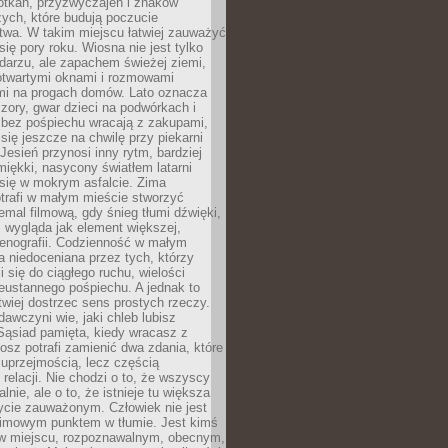
otkań, przyzwyczajeń i znaków
ych, które budują poczucie
twa. W takim miejscu łatwiej zauważyć
się pory roku. Wiosna nie jest tylko
darzu, ale zapachem świeżej ziemi,
otwartymi oknami i rozmowami
i na progach domów. Lato oznacza
zory, gwar dzieci na podwórkach i
y bez pośpiechu wracają z zakupami,
się jeszcze na chwilę przy piekarni
 Jesień przynosi inny rytm, bardziej
iękki, nasycony światłem latarni
się w mokrym asfalcie. Zima
trafi w małym mieście stworzyć
emal filmową, gdy śnieg tłumi dźwięki,
 wygląda jak element większej,
cenografii. Codzienność w małym
 niedoceniana przez tych, którzy
i się do ciągłego ruchu, wielości
eustannego pośpiechu. A jednak to
atwiej dostrzec sens prostych rzeczy.
awczyni wie, jaki chleb lubisz
 Sąsiad pamięta, kiedy wracasz z
nosz potrafi zamienić dwa zdania, które
 uprzejmością, lecz częścią
 relacji. Nie chodzi o to, że wszyscy
alnie, ale o to, że istnieje tu większa
ycie zauważonym. Człowiek nie jest
nimowym punktem w tłumie. Jest kimś
 miejscu, rozpoznawalnym, obecnym,