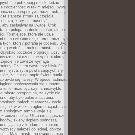
nych, ile potrzebują młodzi ludzie.
 że codzienność w takim miejscu bywa
raniczona perspektywa rodzi frustrację.
 te słabsze strony są częścią
obrazu, który nie musi być
, aby zasługiwał na uwagę. Urok
a nie polega na doskonałości, ale na
ci. To miejsce, które nie udaje
d stan i właśnie dzięki temu może być
a tych, którzy potrafią je docenić. Być
szą wartością małego miasta jest to,
dzyskać poczucie proporcji. Uczy, że
zawsze musi oznaczać spektakularny
częście nie zawsze wymaga
 zmiany. Czasem wystarczy bliskość
me miejsca, rytm powtarzających się
mość, że jest na mapie świata punkt,
naprawdę się należy. W epoce nadmiaru
 ciągłego porównywania się z innymi
zenienie może być czymś niezwykle
e miasto przypomina, że życie nie
śne, aby było pełne znaczenia.
orankach małych miasteczek życie
lniej niż w wielkich aglomeracjach, ale
m spokojnym tempie kryje się
ok codzienności. Ulice nie są jeszcze
hodów, sklepy dopiero podnoszą
zie mijają się z krótkim skinieniem
 wszyscy należeli do jednej, dobrze
ieści. Małe miasto ma swoją pamięć,