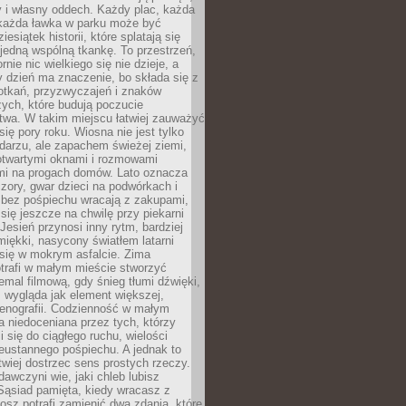
y i własny oddech. Każdy plac, każda
 każda ławka w parku może być
esiątek historii, które splatają się
 jedną wspólną tkankę. To przestrzeń,
rnie nic wielkiego się nie dzieje, a
 dzień ma znaczenie, bo składa się z
otkań, przyzwyczajeń i znaków
ych, które budują poczucie
twa. W takim miejscu łatwiej zauważyć
się pory roku. Wiosna nie jest tylko
darzu, ale zapachem świeżej ziemi,
otwartymi oknami i rozmowami
i na progach domów. Lato oznacza
zory, gwar dzieci na podwórkach i
y bez pośpiechu wracają z zakupami,
się jeszcze na chwilę przy piekarni
 Jesień przynosi inny rytm, bardziej
iękki, nasycony światłem latarni
się w mokrym asfalcie. Zima
trafi w małym mieście stworzyć
emal filmową, gdy śnieg tłumi dźwięki,
 wygląda jak element większej,
cenografii. Codzienność w małym
 niedoceniana przez tych, którzy
i się do ciągłego ruchu, wielości
eustannego pośpiechu. A jednak to
atwiej dostrzec sens prostych rzeczy.
awczyni wie, jaki chleb lubisz
 Sąsiad pamięta, kiedy wracasz z
nosz potrafi zamienić dwa zdania, które