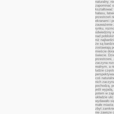
naturalny, 
zapominać o 
kształtować 
hałasu, łatw
przestrzeń n
ekranami i p
zauważenie 
rynku, rozm
odwiedziny w
nad poblisk
niż najbardz
że są bardzi
zostawiają 
mieście dora
świecie. Dzi
przestrzeni,
zaczyna roz
realnym, a n
ludzie częst
perspektywac
coś naturaln
nich zaczyna
pochodzą, po
jeśli wyjadą
potem w zap
układzie uli
wydawało się
małe miasta
zbyt zamknię
nie zawsze 