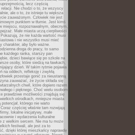
 uprzejmością, lecz częścią
 relacji. Nie chodzi o to, że wszyscy
alnie, ale o to, że istnieje tu większa
ycie zauważonym. Człowiek nie jest
nimowym punktem w tłumie. Jest kimś
 miejscu, rozpoznawalnym, obecnym,
ejzaż. Małe miasta uczą cierpliwości
 Pokazują, że nie każda wartość musi
iastowa i nie wszystko musi mieć
y charakter, aby było ważne.
odzienna droga do pracy, to samo
ne każdego ranka, starszy pan
ębie, dzieci bawiące się po szkole na
arsze osoby, które siedzą na ławkach,
ijający dzień. W takim rytmie pojawia
eń na oddech, refleksję i zwykłą
łowiek przestaje gonić za nieustanną
czyna zauważać, że życie składa się
wtarzalnych chwil, które dopiero razem
rwałego i pięknego. Choć wielu osobom
że prawdziwe możliwości znajdują się
wielkich ośrodkach, mniejsze miasta
 potencjał, którego nie warto
Coraz częściej właśnie tam rozwijają
firmy, lokalne inicjatywy, małe
racownie i wydarzenia kulturalne
e z wielkim sercem. Nie ma tu może
kich festiwali, ale jest za to
ć, dzięki której mieszkańcy naprawdę
czestniczą w czymś własnym. Nawet