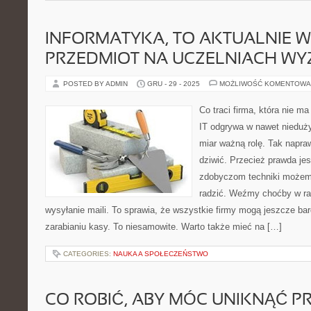
INFORMATYKA, TO AKTUALNIE 
PRZEDMIOT NA UCZELNIACH WY
POSTED BY ADMIN
GRU - 29 - 2025
MOŻLIWOŚĆ KOMENTOWA
Co traci firma, która nie ma
IT odgrywa w nawet nieduż
miar ważną rolę. Tak napra
dziwić. Przecież prawda jes
zdobyczom techniki możemy
radzić. Weźmy choćby w ra
wysyłanie maili. To sprawia, że wszystkie firmy mogą jeszcze bar
zarabianiu kasy. To niesamowite. Warto także mieć na […]
CATEGORIES:
NAUKA A SPOŁECZEŃSTWO
CO ROBIĆ, ABY MÓC UNIKNĄĆ 