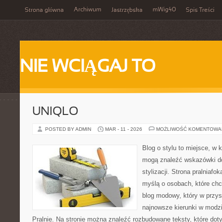
Archiwum
mWig40
Strona główna
Jastrzębska
Spis Treści
NIE WCIĄGAJ TO
UNIQLO
POSTED BY ADMIN
MAR - 11 - 2026
MOŻLIWOŚĆ KOMENTOWA
Blog o stylu to miejsce, w k
mogą znaleźć wskazówki d
stylizacji. Strona pralniafo
myślą o osobach, które chc
blog modowy, który w przy
najnowsze kierunki w modz
Pralnie. Na stronie można znaleźć rozbudowane teksty, które dotyc