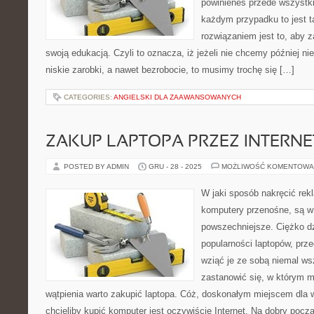
powinieneś przede wszystk
każdym przypadku to jest t
rozwiązaniem jest to, aby z
swoją edukacją. Czyli to oznacza, iż jeżeli nie chcemy później ni
niskie zarobki, a nawet bezrobocie, to musimy trochę się […]
CATEGORIES:
ANGIELSKI DLA ZAAWANSOWANYCH
ZAKUP LAPTOPA PRZEZ INTERNE
POSTED BY ADMIN
GRU - 28 - 2025
MOŻLIWOŚĆ KOMENTOWA
W jaki sposób nakręcić re
komputery przenośne, są w
powszechniejsze. Ciężko dzi
popularności laptopów, pr
wziąć je ze sobą niemal w
zastanowić się, w którym 
wątpienia warto zakupić laptopa. Cóż, doskonałym miejscem dla w
chcieliby kupić komputer jest oczywiście Internet. Na dobry poc