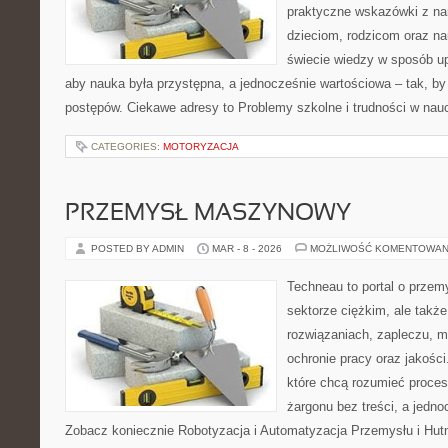
praktyczne wskazówki z na
dzieciom, rodzicom oraz na
świecie wiedzy w sposób u
aby nauka była przystępna, a jednocześnie wartościowa – tak, by
postępów. Ciekawe adresy to Problemy szkolne i trudności w nau
CATEGORIES:
MOTORYZACJA
PRZEMYSŁ MASZYNOWY
POSTED BY ADMIN
MAR - 8 - 2026
MOŻLIWOŚĆ KOMENTOWAN
Techneau to portal o przem
sektorze ciężkim, ale takż
rozwiązaniach, zapleczu, mo
ochronie pracy oraz jakości
które chcą rozumieć proce
żargonu bez treści, a jedno
Zobacz koniecznie Robotyzacja i Automatyzacja Przemysłu i Hutn