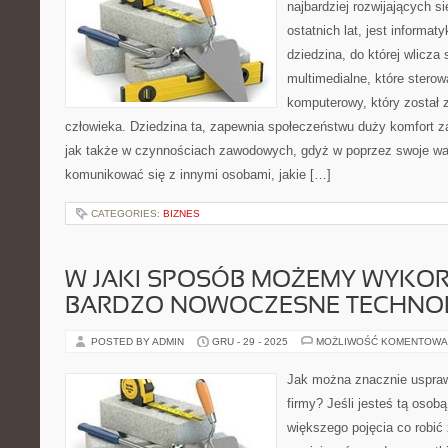
najbardziej rozwijających s
ostatnich lat, jest informa
dziedzina, do której wlicza
multimedialne, które stero
komputerowy, który został 
człowieka. Dziedzina ta, zapewnia społeczeństwu duży komfort 
jak także w czynnościach zawodowych, gdyż w poprzez swoje wal
komunikować się z innymi osobami, jakie […]
CATEGORIES:
BIZNES
W JAKI SPOSÓB MOŻEMY WYKO
BARDZO NOWOCZESNE TECHNO
POSTED BY ADMIN
GRU - 29 - 2025
MOŻLIWOŚĆ KOMENTOWA
Jak można znacznie uspraw
firmy? Jeśli jesteś tą osobą
większego pojęcia co robić