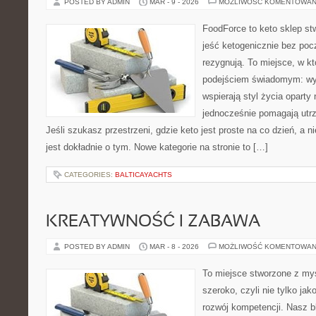
POSTED BY ADMIN
MAR - 9 - 2026
MOŻLIWOŚĆ KOMENTOWAN
FoodForce to keto sklep st
jeść ketogenicznie bez poc
rezygnują. To miejsce, w k
podejściem świadomym: wyb
wspierają styl życia oparty
jednocześnie pomagają utr
Jeśli szukasz przestrzeni, gdzie keto jest proste na co dzień, a ni
jest dokładnie o tym. Nowe kategorie na stronie to […]
CATEGORIES:
BALTICAYACHTS
KREATYWNOŚĆ I ZABAWA
POSTED BY ADMIN
MAR - 8 - 2026
MOŻLIWOŚĆ KOMENTOWAN
To miejsce stworzone z myś
szeroko, czyli nie tylko jak
rozwój kompetencji. Nasz b