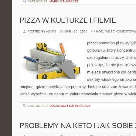
CATEGORIES:
MARKI OBUWNICZE
PIZZA W KULTURZE I FILMIE
POSTED BY ADMIN
MAR - 10 - 2026
MOŻLIWOŚĆ KOMENTOWA
pizzeriasaxofon.pl to wyjąt
gotowaniu, który koncentruj
szczególnie na pizzy. Już 
pokazuje, że nie jest to zw
miejsce stworzone dla osó
sekrety włoskiego smaku od 
miejsce, gdzie spotykają się przepisy, historie oraz zamiłowanie d
widać wyraźnie, że centrum zainteresowania stanowi pizza w wiel
CATEGORIES:
DUCHOWNI I ICH POSŁUGA
PROBLEMY NA KETO I JAK SOBIE 