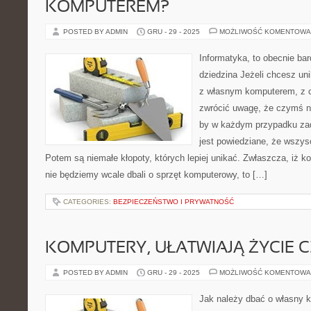
KOMPUTEREM?
POSTED BY ADMIN
GRU - 29 - 2025
MOŻLIWOŚĆ KOMENTOWA
Informatyka, to obecnie bar
dziedzina Jeżeli chcesz u
z własnym komputerem, z 
zwrócić uwagę, że czymś n
by w każdym przypadku zad
jest powiedziane, że wszys
Potem są niemałe kłopoty, których lepiej unikać. Zwłaszcza, iż ko
nie będziemy wcale dbali o sprzęt komputerowy, to […]
CATEGORIES:
BEZPIECZEŃSTWO I PRYWATNOŚĆ
KOMPUTERY, UŁATWIAJĄ ŻYCIE 
POSTED BY ADMIN
GRU - 29 - 2025
MOŻLIWOŚĆ KOMENTOWA
Jak należy dbać o własny 