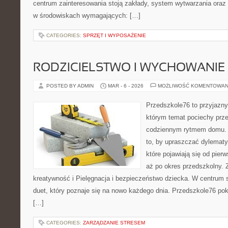
centrum zainteresowania stoją zakłady, system wytwarzania oraz 
w środowiskach wymagających: […]
CATEGORIES:
SPRZĘT I WYPOSAŻENIE
RODZICIELSTWO I WYCHOWANIE
POSTED BY ADMIN
MAR - 6 - 2026
MOŻLIWOŚĆ KOMENTOWAN
Przedszkole76 to przyjazny
którym temat pociechy przen
codziennym rytmem domu. T
to, by upraszczać dylemat
które pojawiają się od pie
aż po okres przedszkolny.
kreatywność i Pielęgnacja i bezpieczeństwo dziecka. W centrum s
duet, który poznaje się na nowo każdego dnia. Przedszkole76 poka
[…]
CATEGORIES:
ZARZĄDZANIE STRESEM