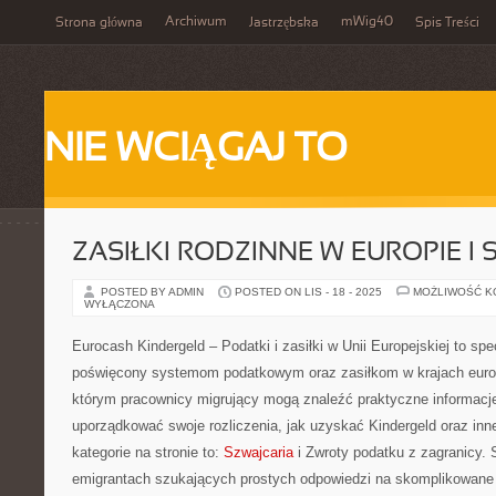
Archiwum
mWig40
Strona główna
Jastrzębska
Spis Treści
NIE WCIĄGAJ TO
ZASIŁKI RODZINNE W EUROPIE I
POSTED BY ADMIN
POSTED ON LIS - 18 - 2025
MOŻLIWOŚĆ 
WYŁĄCZONA
Eurocash Kindergeld – Podatki i zasiłki w Unii Europejskiej to spe
poświęcony systemom podatkowym oraz zasiłkom w krajach europ
którym pracownicy migrujący mogą znaleźć praktyczne informacje
uporządkować swoje rozliczenia, jak uzyskać Kindergeld oraz inne
kategorie na stronie to:
Szwajcaria
i Zwroty podatku z zagranicy. 
emigrantach szukających prostych odpowiedzi na skomplikowane 