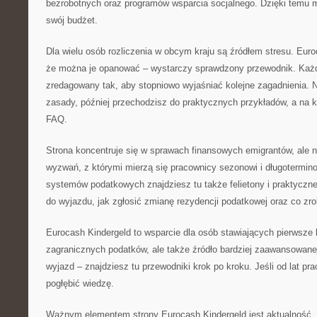
bezrobotnych oraz programów wsparcia socjalnego. Dzięki temu
swój budżet.
Dla wielu osób rozliczenia w obcym kraju są źródłem stresu. Eur
że można je opanować – wystarczy sprawdzony przewodnik. Każdy
zredagowany tak, aby stopniowo wyjaśniać kolejne zagadnienia. 
zasady, później przechodzisz do praktycznych przykładów, a na 
FAQ.
Strona koncentruje się w sprawach finansowych emigrantów, ale 
wyzwań, z którymi mierzą się pracownicy sezonowi i długotermin
systemów podatkowych znajdziesz tu także felietony i praktyczne
do wyjazdu, jak zgłosić zmianę rezydencji podatkowej oraz co zro
Eurocash Kindergeld to wsparcie dla osób stawiających pierwsze 
zagranicznych podatków, ale także źródło bardziej zaawansowanej
wyjazd – znajdziesz tu przewodniki krok po kroku. Jeśli od lat pr
pogłębić wiedzę.
Ważnym elementem strony Eurocash Kindergeld jest aktualność. 