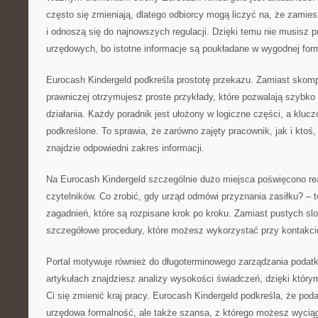
często się zmieniają, dlatego odbiorcy mogą liczyć na, że zamie
i odnoszą się do najnowszych regulacji. Dzięki temu nie musisz p
urzędowych, bo istotne informacje są poukładane w wygodnej form
Eurocash Kindergeld podkreśla prostotę przekazu. Zamiast skompl
prawniczej otrzymujesz proste przykłady, które pozwalają szybko p
działania. Każdy poradnik jest ułożony w logiczne części, a kluc
podkreślone. To sprawia, że zarówno zajęty pracownik, jak i ktoś,
znajdzie odpowiedni zakres informacji.
Na Eurocash Kindergeld szczególnie dużo miejsca poświęcono r
czytelników. Co zrobić, gdy urząd odmówi przyznania zasiłku? – to
zagadnień, które są rozpisane krok po kroku. Zamiast pustych s
szczegółowe procedury, które możesz wykorzystać przy kontakci
Portal motywuje również do długoterminowego zarządzania podatk
artykułach znajdziesz analizy wysokości świadczeń, dzięki którym
Ci się zmienić kraj pracy. Eurocash Kindergeld podkreśla, że podatk
urzędowa formalność, ale także szansa, z którego możesz wyci