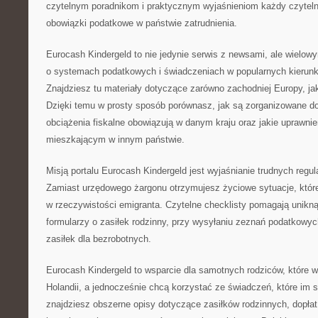
czytelnym poradnikom i praktycznym wyjaśnieniom każdy czytel
obowiązki podatkowe w państwie zatrudnienia.
Eurocash Kindergeld to nie jedynie serwis z newsami, ale wielow
o systemach podatkowych i świadczeniach w popularnych kierunk
Znajdziesz tu materiały dotyczące zarówno zachodniej Europy, ja
Dzięki temu w prosty sposób porównasz, jak są zorganizowane dod
obciążenia fiskalne obowiązują w danym kraju oraz jakie uprawni
mieszkającym w innym państwie.
Misją portalu Eurocash Kindergeld jest wyjaśnianie trudnych regul
Zamiast urzędowego żargonu otrzymujesz życiowe sytuacje, które 
w rzeczywistości emigranta. Czytelne checklisty pomagają unikn
formularzy o zasiłek rodzinny, przy wysyłaniu zeznań podatkowy
zasiłek dla bezrobotnych.
Eurocash Kindergeld to wsparcie dla samotnych rodziców, które w
Holandii, a jednocześnie chcą korzystać ze świadczeń, które im s
znajdziesz obszerne opisy dotyczące zasiłków rodzinnych, dopłat