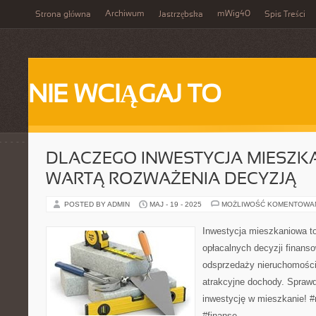
Archiwum
mWig40
Strona główna
Jastrzębska
Spis Treści
NIE WCIĄGAJ TO
DLACZEGO INWESTYCJA MIESZK
WARTĄ ROZWAŻENIA DECYZJĄ
POSTED BY ADMIN
MAJ - 19 - 2025
MOŻLIWOŚĆ KOMENTOWA
Inwestycja mieszkaniowa to
opłacalnych decyzji finans
odsprzedaży nieruchomości
atrakcyjne dochody. Spraw
inwestycję w mieszkanie! #
#finanse