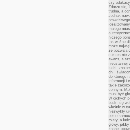
czy edukacyj
Zdarza się,
trudna, a og
Jednak nawet
prawdziwego 
idealizowany
małego miast
autentycznoś
niczego pona
tak ważne dl
może najwięk
że pozwala o
sukces nie 
awans, a sz
nieustannej
ludzi, znajo
dni i świado
do którego 
informacji i
takie zakor
cennym. Mał
musi być gło
W cichych p
budzi się wo
właśnie w ty
niezwykły ur
pełne samoc
rolety, a lud
głowy, jakby
znanej opow