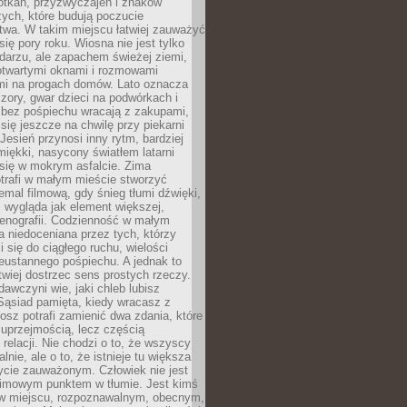
otkań, przyzwyczajeń i znaków
ych, które budują poczucie
twa. W takim miejscu łatwiej zauważyć
się pory roku. Wiosna nie jest tylko
darzu, ale zapachem świeżej ziemi,
otwartymi oknami i rozmowami
i na progach domów. Lato oznacza
zory, gwar dzieci na podwórkach i
y bez pośpiechu wracają z zakupami,
się jeszcze na chwilę przy piekarni
 Jesień przynosi inny rytm, bardziej
iękki, nasycony światłem latarni
się w mokrym asfalcie. Zima
trafi w małym mieście stworzyć
emal filmową, gdy śnieg tłumi dźwięki,
 wygląda jak element większej,
cenografii. Codzienność w małym
 niedoceniana przez tych, którzy
i się do ciągłego ruchu, wielości
eustannego pośpiechu. A jednak to
atwiej dostrzec sens prostych rzeczy.
awczyni wie, jaki chleb lubisz
 Sąsiad pamięta, kiedy wracasz z
nosz potrafi zamienić dwa zdania, które
 uprzejmością, lecz częścią
 relacji. Nie chodzi o to, że wszyscy
alnie, ale o to, że istnieje tu większa
ycie zauważonym. Człowiek nie jest
nimowym punktem w tłumie. Jest kimś
 miejscu, rozpoznawalnym, obecnym,