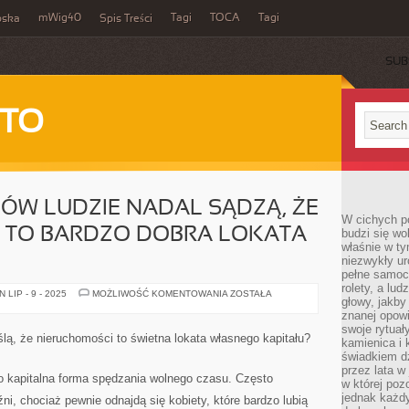
mWig40
Tagi
TOCA
Tagi
bska
Spis Treści
SUB
 TO
ÓW LUDZIE NADAL SĄDZĄ, ŻE
W cichych p
 TO BARDZO DOBRA LOKATA
budzi się wo
właśnie w ty
niezwykły ur
pełne samoc
rolety, a lud
Z
LIP - 9 - 2025
MOŻLIWOŚĆ KOMENTOWANIA
ZOSTAŁA
głowy, jakby
JAKICH
POWODÓW
znanej opow
LUDZIE
swoje rytuał
NADAL
ślą, że nieruchomości to świetna lokata własnego kapitału?
kamienica i
SĄDZĄ,
ŻE
świadkiem dzi
NIERUCHOMOŚCI
przez lata w
TO
 kapitalna forma spędzania wolnego czasu. Często
w której pozo
BARDZO
DOBRA
jednak każdy
i, chociaż pewnie odnajdą się kobiety, które bardzo lubią
LOKATA