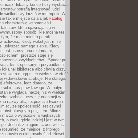
iermasz, lokalny koncert czy wystawa
artystów potrafią integrować ludzi
iele wielkich wydarzeń w metropolii. W
e takie miejsce działa jak
katalog
ch charakterów, wspomnień i
talentów, które ujawniają się w
niewymuszony sposób. Nie można też
tym, że małe miasto potrafi
wrażliwość. Kiedy wokół jest mniej
iej usłyszeć samego siebie. Kiedy
ie jest przesycona reklamami,
ośpiechem, prostsze staje się
znaczenia zwykłych chwil. Spacer po
owa z kimś spotkanym przypadkiem,
 lokalnej bibliotece albo chwila ciszy
im stawem mogą mieć większą wartość
iej widowiskowe atrakcje. Nie dlatego,
ej efektowne, lecz dlatego, że
po sobie coś prawdziwego. W małym
stanie wygląda inaczej niż w wielkim
ecko szybciej uczy się orientacji w
 zna nazwy ulic, rozpoznaje twarze i
umieć, że społeczność jest czymś
ie abstrakcyjnym pojęciem. Młodzi
o marzą o wyjeździe, o większych
h, o życiu gdzie indziej i jest w tym
ego. Jednak z biegiem czasu wielu z
 rozumieć, że miejsce, z którego
zostawiło w nich trwały ślad. Nawet