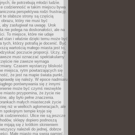
nych, ile potrzebują młodzi ludzie.
 że codzienność w takim miejscu bywa
raniczona perspektywa rodzi frustrację.
 te słabsze strony są częścią
obrazu, który nie musi być
, aby zasługiwał na uwagę. Urok
a nie polega na doskonałości, ale na
ci. To miejsce, które nie udaje
d stan i właśnie dzięki temu może być
a tych, którzy potrafią je docenić. Być
szą wartością małego miasta jest to,
dzyskać poczucie proporcji. Uczy, że
zawsze musi oznaczać spektakularny
częście nie zawsze wymaga
 zmiany. Czasem wystarczy bliskość
me miejsca, rytm powtarzających się
mość, że jest na mapie świata punkt,
naprawdę się należy. W epoce nadmiaru
 ciągłego porównywania się z innymi
zenienie może być czymś niezwykle
e miasto przypomina, że życie nie
śne, aby było pełne znaczenia.
orankach małych miasteczek życie
lniej niż w wielkich aglomeracjach, ale
m spokojnym tempie kryje się
ok codzienności. Ulice nie są jeszcze
hodów, sklepy dopiero podnoszą
zie mijają się z krótkim skinieniem
 wszyscy należeli do jednej, dobrze
ieści. Małe miasto ma swoją pamięć,