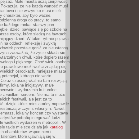
ejzaż. Małe miasta uczą cierpliwości
 Pokazują, że nie każda wartość musi
iastowa i nie wszystko musi mieć
y charakter, aby było ważne.
odzienna droga do pracy, to samo
ne każdego ranka, starszy pan
ębie, dzieci bawiące się po szkole na
arsze osoby, które siedzą na ławkach,
ijający dzień. W takim rytmie pojawia
eń na oddech, refleksję i zwykłą
łowiek przestaje gonić za nieustanną
czyna zauważać, że życie składa się
wtarzalnych chwil, które dopiero razem
rwałego i pięknego. Choć wielu osobom
że prawdziwe możliwości znajdują się
wielkich ośrodkach, mniejsze miasta
 potencjał, którego nie warto
Coraz częściej właśnie tam rozwijają
firmy, lokalne inicjatywy, małe
racownie i wydarzenia kulturalne
e z wielkim sercem. Nie ma tu może
kich festiwali, ale jest za to
ć, dzięki której mieszkańcy naprawdę
czestniczą w czymś własnym. Nawet
iermasz, lokalny koncert czy wystawa
artystów potrafią integrować ludzi
iele wielkich wydarzeń w metropolii. W
e takie miejsce działa jak
katalog
ch charakterów, wspomnień i
talentów, które ujawniają się w