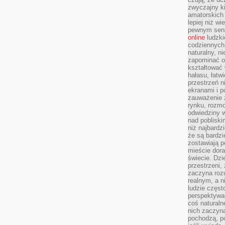
zwyczajny k
amatorskich 
lepiej niż w
pewnym sensi
online
ludzki
codziennych 
naturalny, 
zapominać o 
kształtować 
hałasu, łatw
przestrzeń n
ekranami i p
zauważenie 
rynku, rozm
odwiedziny w
nad poblisk
niż najbardz
że są bardzi
zostawiają 
mieście dora
świecie. Dzi
przestrzeni,
zaczyna roz
realnym, a n
ludzie częst
perspektywac
coś naturaln
nich zaczyna
pochodzą, po