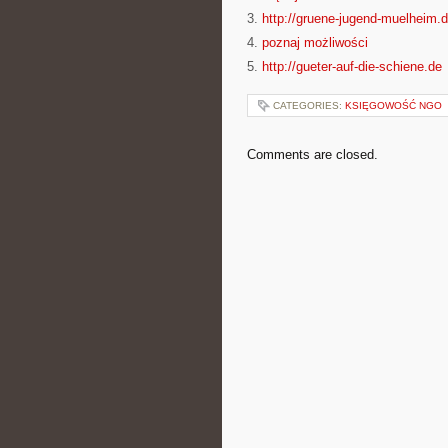
3.
http://gruene-jugend-muelheim.
4.
poznaj możliwości
5.
http://gueter-auf-die-schiene.de
CATEGORIES:
KSIĘGOWOŚĆ NGO
Comments are closed.