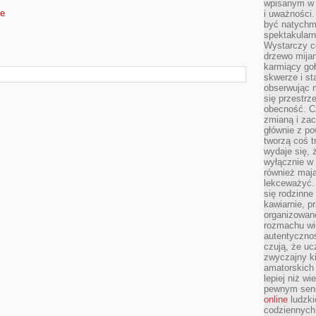
wpisanym w p
de
i uważności.
być natychm
spektakularn
Wystarczy c
drzewo mija
karmiący goł
skwerze i st
obserwując m
się przestrz
obecność. Cz
zmianą i za
głównie z po
tworzą coś t
wydaje się, 
wyłącznie w 
również mają
lekceważyć. 
się rodzinne 
kawiarnie, p
organizowan
rozmachu wiel
autentycznoś
czują, że u
zwyczajny k
amatorskich 
lepiej niż w
pewnym sensi
online
ludzki
codziennych 