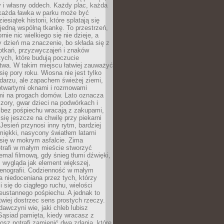
y i własny oddech. Każdy plac, każda
 każda ławka w parku może być
esiątek historii, które splatają się
 jedną wspólną tkankę. To przestrzeń,
rnie nic wielkiego się nie dzieje, a
 dzień ma znaczenie, bo składa się z
otkań, przyzwyczajeń i znaków
ych, które budują poczucie
twa. W takim miejscu łatwiej zauważyć
się pory roku. Wiosna nie jest tylko
darzu, ale zapachem świeżej ziemi,
otwartymi oknami i rozmowami
i na progach domów. Lato oznacza
zory, gwar dzieci na podwórkach i
y bez pośpiechu wracają z zakupami,
się jeszcze na chwilę przy piekarni
 Jesień przynosi inny rytm, bardziej
iękki, nasycony światłem latarni
się w mokrym asfalcie. Zima
trafi w małym mieście stworzyć
emal filmową, gdy śnieg tłumi dźwięki,
 wygląda jak element większej,
cenografii. Codzienność w małym
 niedoceniana przez tych, którzy
i się do ciągłego ruchu, wielości
eustannego pośpiechu. A jednak to
atwiej dostrzec sens prostych rzeczy.
awczyni wie, jaki chleb lubisz
 Sąsiad pamięta, kiedy wracasz z
nosz potrafi zamienić dwa zdania, które