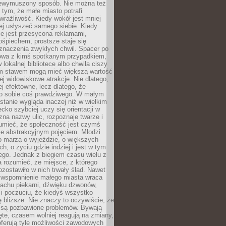
niewymuszony sposób. Nie można też
tym, że małe miasto potrafi
wrażliwość. Kiedy wokół jest mniej
iej usłyszeć samego siebie. Kiedy
ie jest przesycona reklamami,
ośpiechem, prostsze staje się
znaczenia zwykłych chwil. Spacer po
owa z kimś spotkanym przypadkiem,
 lokalnej bibliotece albo chwila ciszy
im stawem mogą mieć większą wartość
iej widowiskowe atrakcje. Nie dlatego,
ej efektowne, lecz dlatego, że
po sobie coś prawdziwego. W małym
stanie wygląda inaczej niż w wielkim
ecko szybciej uczy się orientacji w
 zna nazwy ulic, rozpoznaje twarze i
umieć, że społeczność jest czymś
ie abstrakcyjnym pojęciem. Młodzi
o marzą o wyjeździe, o większych
h, o życiu gdzie indziej i jest w tym
ego. Jednak z biegiem czasu wielu z
 rozumieć, że miejsce, z którego
zostawiło w nich trwały ślad. Nawet
, wspomnienie małego miasta wraca
achu piekarni, dźwięku dzwonów,
c i poczuciu, że kiedyś wszystko
 bliższe. Nie znaczy to oczywiście, że
 są pozbawione problemów. Bywają
te, czasem wolniej reagują na zmiany,
oferują tyle możliwości zawodowych