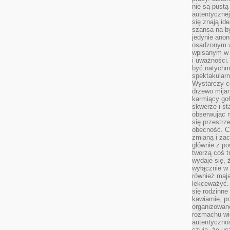
nie są pustą
autentycznej
się znają ide
szansa na b
jedynie ano
osadzonym w
wpisanym w p
i uważności.
być natychm
spektakularn
Wystarczy c
drzewo mija
karmiący goł
skwerze i st
obserwując m
się przestrz
obecność. Cz
zmianą i za
głównie z po
tworzą coś t
wydaje się, 
wyłącznie w 
również mają
lekceważyć. 
się rodzinne 
kawiarnie, p
organizowan
rozmachu wiel
autentycznoś
czują, że u