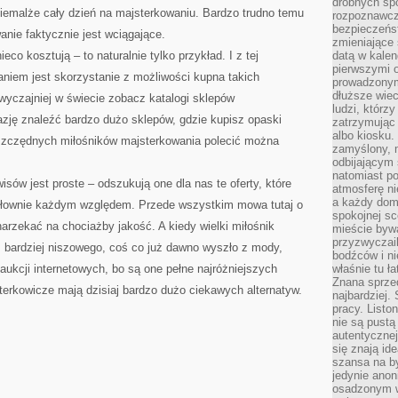
drobnych sp
KAPITAŁU?
niemalże cały dzień na majsterkowaniu. Bardzo trudno temu
rozpoznawcz
bezpieczeńs
anie faktycznie jest wciągające.
zmieniające 
co kosztują – to naturalnie tylko przykład. I z tej
datą w kalen
pierwszymi 
niem jest skorzystanie z możliwości kupna takich
prowadzonym
dłuższe wiec
wyczajniej w świecie zobacz katalogi sklepów
ludzi, którz
azję znaleźć bardzo dużo sklepów, gdzie kupisz opaski
zatrzymując 
albo kiosku.
 oszczędnych miłośników majsterkowania polecić można
zamyślony, m
odbijającym 
natomiast po
isów jest proste – odszukują one dla nas te oferty, które
atmosferę ni
a każdy dom
osłownie każdym względem. Przede wszystkim mowa tutaj o
spokojnej s
 narzekać na chociażby jakość. A kiedy wielki miłośnik
mieście bywa
przyzwyczail
ś bardziej niszowego, coś co już dawno wyszło z mody,
bodźców i ni
 aukcji internetowych, bo są one pełne najróżniejszych
właśnie tu ł
Znana sprzed
erkowicze mają dzisiaj bardzo dużo ciekawych alternatyw.
najbardziej.
pracy. Listo
nie są pustą
autentycznej
się znają ide
szansa na b
jedynie ano
osadzonym w