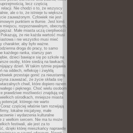
 uprzejmością, lecz częścią
 relacji. Nie chodzi o to, że wszyscy
alnie, ale o to, że istnieje tu większa
ycie zauważonym. Człowiek nie jest
nimowym punktem w tłumie. Jest kimś
 miejscu, rozpoznawalnym, obecnym,
ejzaż. Małe miasta uczą cierpliwości
 Pokazują, że nie każda wartość musi
iastowa i nie wszystko musi mieć
y charakter, aby było ważne.
odzienna droga do pracy, to samo
ne każdego ranka, starszy pan
ębie, dzieci bawiące się po szkole na
arsze osoby, które siedzą na ławkach,
ijający dzień. W takim rytmie pojawia
eń na oddech, refleksję i zwykłą
łowiek przestaje gonić za nieustanną
czyna zauważać, że życie składa się
wtarzalnych chwil, które dopiero razem
rwałego i pięknego. Choć wielu osobom
że prawdziwe możliwości znajdują się
wielkich ośrodkach, mniejsze miasta
 potencjał, którego nie warto
Coraz częściej właśnie tam rozwijają
firmy, lokalne inicjatywy, małe
racownie i wydarzenia kulturalne
e z wielkim sercem. Nie ma tu może
kich festiwali, ale jest za to
ć, dzięki której mieszkańcy naprawdę
czestniczą w czymś własnym. Nawet