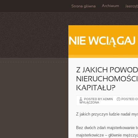
Archiwum
Strona główna
Jastrzę
NIE WCIĄGAJ
Z JAKICH POWOD
NIERUCHOMOŚCI
KAPITAŁU?
POSTED BY ADMIN
POSTED ON 
WYŁĄCZONA
Z jakich przyczyn ludzie nadal my
Bez dwóch zdań majsterkowanie to
majsterkowicze – głównie mężczyźn