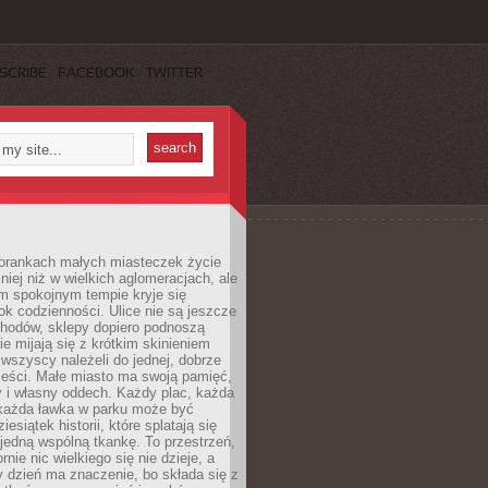
SCRIBE
FACEBOOK
TWITTER
orankach małych miasteczek życie
lniej niż w wielkich aglomeracjach, ale
m spokojnym tempie kryje się
ok codzienności. Ulice nie są jeszcze
hodów, sklepy dopiero podnoszą
zie mijają się z krótkim skinieniem
 wszyscy należeli do jednej, dobrze
ieści. Małe miasto ma swoją pamięć,
y i własny oddech. Każdy plac, każda
 każda ławka w parku może być
esiątek historii, które splatają się
 jedną wspólną tkankę. To przestrzeń,
rnie nic wielkiego się nie dzieje, a
 dzień ma znaczenie, bo składa się z