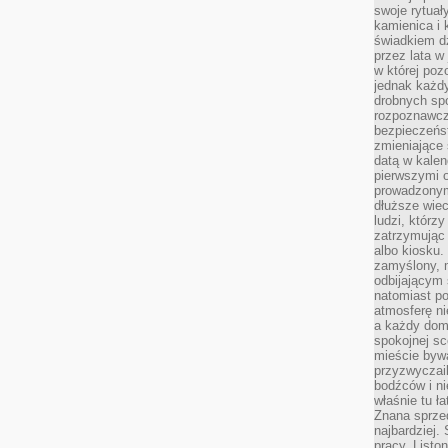
swoje rytuał
kamienica i
świadkiem dzi
przez lata w
w której pozo
jednak każdy
drobnych sp
rozpoznawcz
bezpieczeńs
zmieniające 
datą w kalen
pierwszymi 
prowadzonym
dłuższe wiec
ludzi, którz
zatrzymując 
albo kiosku.
zamyślony, m
odbijającym 
natomiast po
atmosferę ni
a każdy dom
spokojnej s
mieście bywa
przyzwyczail
bodźców i ni
właśnie tu ł
Znana sprzed
najbardziej.
pracy. Listo