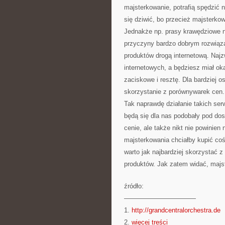
majsterkowanie, potrafią spędzić 
się dziwić, bo przecież majsterkow
Jednakże np. prasy krawędziowe nie
przyczyny bardzo dobrym rozwiąza
produktów drogą internetową. Najz
internetowych, a będziesz miał ok
zaciskowe i resztę. Dla bardziej
skorzystanie z porównywarek cen.
Tak naprawdę działanie takich serw
będą się dla nas podobały pod d
cenie, ale także nikt nie powinien
majsterkowania chciałby kupić co
warto jak najbardziej skorzystać z
produktów. Jak zatem widać, majst
źródło:
———————————
1.
http://grandcentralorchestra.de
2.
więcej treści