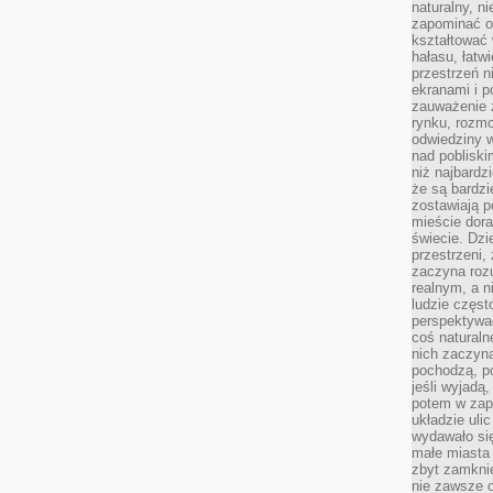
naturalny, 
zapominać o 
kształtować 
hałasu, łatw
przestrzeń n
ekranami i p
zauważenie 
rynku, rozm
odwiedziny w
nad poblisk
niż najbardz
że są bardzi
zostawiają 
mieście dora
świecie. Dzi
przestrzeni,
zaczyna roz
realnym, a n
ludzie częst
perspektywac
coś naturaln
nich zaczyna
pochodzą, po
jeśli wyjadą
potem w zap
układzie uli
wydawało się
małe miasta
zbyt zamknię
nie zawsze 