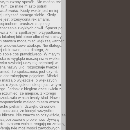
niewymuszony sposób. Nie można też
tym, że małe miasto potrafi
wrażliwość. Kiedy wokół jest mniej
iej usłyszeć samego siebie. Kiedy
ie jest przesycona reklamami,
ośpiechem, prostsze staje się
znaczenia zwykłych chwil. Spacer po
owa z kimś spotkanym przypadkiem,
 lokalnej bibliotece albo chwila ciszy
im stawem mogą mieć większą wartość
iej widowiskowe atrakcje. Nie dlatego,
ej efektowne, lecz dlatego, że
po sobie coś prawdziwego. W małym
stanie wygląda inaczej niż w wielkim
ecko szybciej uczy się orientacji w
 zna nazwy ulic, rozpoznaje twarze i
umieć, że społeczność jest czymś
ie abstrakcyjnym pojęciem. Młodzi
o marzą o wyjeździe, o większych
h, o życiu gdzie indziej i jest w tym
ego. Jednak z biegiem czasu wielu z
 rozumieć, że miejsce, z którego
zostawiło w nich trwały ślad. Nawet
, wspomnienie małego miasta wraca
achu piekarni, dźwięku dzwonów,
c i poczuciu, że kiedyś wszystko
 bliższe. Nie znaczy to oczywiście, że
 są pozbawione problemów. Bywają
te, czasem wolniej reagują na zmiany,
oferują tyle możliwości zawodowych