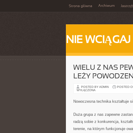
Archiwum
Strona główna
Jastrzę
NIE WCIĄGAJ
WIELU Z NAS PE
LEŻY POWODZENI
POSTED BY ADMIN
POSTED ON 
WYŁĄCZONA
Nowoczesna technika kształtuje s
Duża grupa z nas zapewne zastanaw
radzą sobie z konkurencja, kształ
terenie, na którym funkcjonuje ow