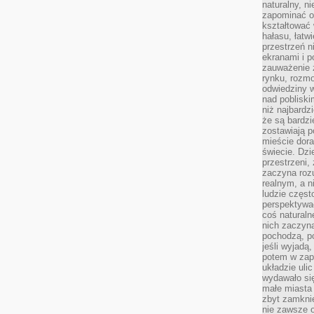
naturalny, 
zapominać o 
kształtować 
hałasu, łatw
przestrzeń n
ekranami i p
zauważenie 
rynku, rozm
odwiedziny w
nad poblisk
niż najbardz
że są bardzi
zostawiają 
mieście dora
świecie. Dzi
przestrzeni,
zaczyna roz
realnym, a n
ludzie częst
perspektywac
coś naturaln
nich zaczyna
pochodzą, po
jeśli wyjadą
potem w zap
układzie uli
wydawało się
małe miasta
zbyt zamknię
nie zawsze 