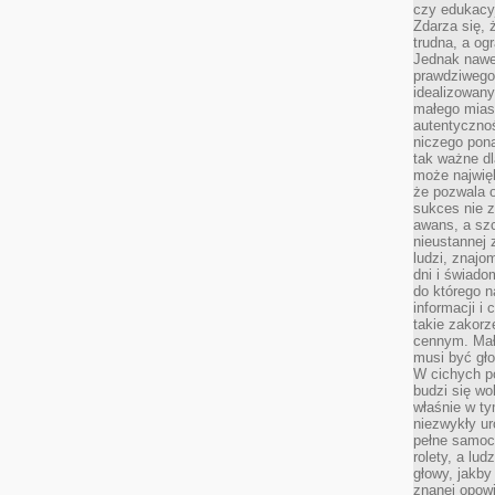
czy edukacyj
Zdarza się,
trudna, a og
Jednak nawet
prawdziwego 
idealizowany
małego miast
autentycznoś
niczego pona
tak ważne dl
może najwięk
że pozwala o
sukces nie 
awans, a sz
nieustannej
ludzi, znajo
dni i świado
do którego 
informacji i
takie zakor
cennym. Mał
musi być gło
W cichych p
budzi się wo
właśnie w ty
niezwykły ur
pełne samoc
rolety, a lud
głowy, jakby
znanej opow