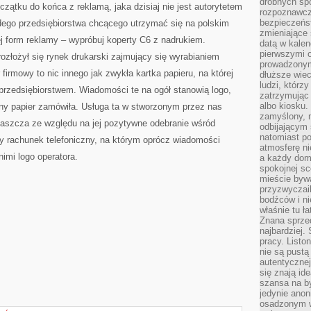
drobnych sp
zątku do końca z reklamą, jaka dzisiaj nie jest autorytetem
rozpoznawcz
bezpieczeńs
dego przedsiębiorstwa chcącego utrzymać się na polskim
zmieniające 
cej form reklamy – wypróbuj koperty C6 z nadrukiem.
datą w kalen
pierwszymi 
rozłożył się rynek drukarski zajmujący się wyrabianiem
prowadzonym
 firmowy to nic innego jak zwykła kartka papieru, na której
dłuższe wiec
ludzi, którz
przedsiębiorstwem. Wiadomości te na ogół stanowią logo,
zatrzymując 
albo kiosku.
any papier zamówiła. Usługa ta w stworzonym przez nas
zamyślony, m
zwłaszcza ze względu na jej pozytywne odebranie wśród
odbijającym 
natomiast po
y rachunek telefoniczny, na którym oprócz wiadomości
atmosferę ni
imi logo operatora.
a każdy dom
spokojnej s
mieście bywa
przyzwyczail
bodźców i ni
właśnie tu ł
Znana sprzed
najbardziej.
pracy. Listo
nie są pustą
autentycznej
się znają ide
szansa na b
jedynie ano
osadzonym w