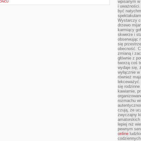
wpisanym w p
ŁOŃCU
i uważności.
być natychm
spektakularn
Wystarczy c
drzewo mija
karmiący goł
skwerze i st
obserwując m
się przestrz
obecność. Cz
zmianą i za
głównie z po
tworzą coś t
wydaje się, 
wyłącznie w 
również mają
lekceważyć. 
się rodzinne 
kawiarnie, p
organizowan
rozmachu wiel
autentycznoś
czują, że u
zwyczajny k
amatorskich 
lepiej niż w
pewnym sensi
online
ludzki
codziennych 