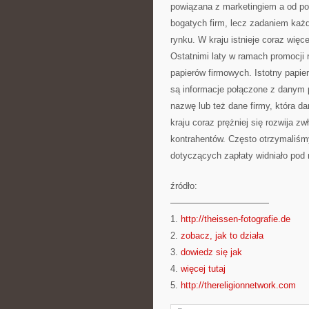
powiązana z marketingiem a od poc
bogatych firm, lecz zadaniem każ
rynku. W kraju istnieje coraz wię
Ostatnimi laty w ramach promocji 
papierów firmowych. Istotny papier
są informacje połączone z danym 
nazwę lub też dane firmy, która d
kraju coraz prężniej się rozwija 
kontrahentów. Często otrzymaliśm
dotyczących zapłaty widniało pod n
źródło:
———————————
1.
http://theissen-fotografie.de
2.
zobacz, jak to działa
3.
dowiedz się jak
4.
więcej tutaj
5.
http://thereligionnetwork.com