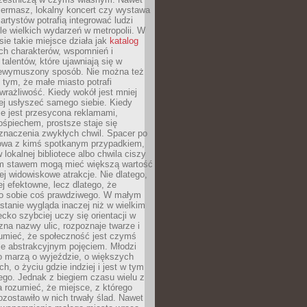
iermasz, lokalny koncert czy wystawa
artystów potrafią integrować ludzi
iele wielkich wydarzeń w metropolii. W
e takie miejsce działa jak
katalog
ch charakterów, wspomnień i
talentów, które ujawniają się w
niewymuszony sposób. Nie można też
tym, że małe miasto potrafi
wrażliwość. Kiedy wokół jest mniej
iej usłyszeć samego siebie. Kiedy
ie jest przesycona reklamami,
ośpiechem, prostsze staje się
znaczenia zwykłych chwil. Spacer po
owa z kimś spotkanym przypadkiem,
 lokalnej bibliotece albo chwila ciszy
im stawem mogą mieć większą wartość
iej widowiskowe atrakcje. Nie dlatego,
ej efektowne, lecz dlatego, że
po sobie coś prawdziwego. W małym
stanie wygląda inaczej niż w wielkim
ecko szybciej uczy się orientacji w
 zna nazwy ulic, rozpoznaje twarze i
umieć, że społeczność jest czymś
ie abstrakcyjnym pojęciem. Młodzi
o marzą o wyjeździe, o większych
h, o życiu gdzie indziej i jest w tym
ego. Jednak z biegiem czasu wielu z
 rozumieć, że miejsce, z którego
zostawiło w nich trwały ślad. Nawet