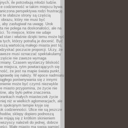
nych, ile potrzebują młodzi ludzie.
 że codzienność w takim miejscu bywa
raniczona perspektywa rodzi frustrację.
 te słabsze strony są częścią
obrazu, który nie musi być
, aby zasługiwał na uwagę. Urok
a nie polega na doskonałości, ale na
ci. To miejsce, które nie udaje
d stan i właśnie dzięki temu może być
a tych, którzy potrafią je docenić. Być
szą wartością małego miasta jest to,
dzyskać poczucie proporcji. Uczy, że
zawsze musi oznaczać spektakularny
częście nie zawsze wymaga
 zmiany. Czasem wystarczy bliskość
me miejsca, rytm powtarzających się
mość, że jest na mapie świata punkt,
naprawdę się należy. W epoce nadmiaru
 ciągłego porównywania się z innymi
zenienie może być czymś niezwykle
e miasto przypomina, że życie nie
śne, aby było pełne znaczenia.
orankach małych miasteczek życie
lniej niż w wielkich aglomeracjach, ale
m spokojnym tempie kryje się
ok codzienności. Ulice nie są jeszcze
hodów, sklepy dopiero podnoszą
zie mijają się z krótkim skinieniem
 wszyscy należeli do jednej, dobrze
ieści. Małe miasto ma swoją pamięć,