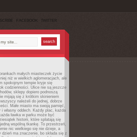
SCRIBE
FACEBOOK
TWITTER
orankach małych miasteczek życie
lniej niż w wielkich aglomeracjach, ale
m spokojnym tempie kryje się
ok codzienności. Ulice nie są jeszcze
hodów, sklepy dopiero podnoszą
zie mijają się z krótkim skinieniem
 wszyscy należeli do jednej, dobrze
ieści. Małe miasto ma swoją pamięć,
y i własny oddech. Każdy plac, każda
 każda ławka w parku może być
esiątek historii, które splatają się
 jedną wspólną tkankę. To przestrzeń,
rnie nic wielkiego się nie dzieje, a
 dzień ma znaczenie, bo składa się z