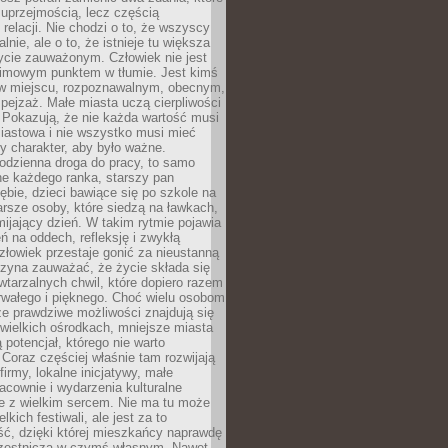
 uprzejmością, lecz częścią
 relacji. Nie chodzi o to, że wszyscy
alnie, ale o to, że istnieje tu większa
ycie zauważonym. Człowiek nie jest
nimowym punktem w tłumie. Jest kimś
 miejscu, rozpoznawalnym, obecnym,
ejzaż. Małe miasta uczą cierpliwości
 Pokazują, że nie każda wartość musi
iastowa i nie wszystko musi mieć
y charakter, aby było ważne.
odzienna droga do pracy, to samo
ne każdego ranka, starszy pan
ębie, dzieci bawiące się po szkole na
arsze osoby, które siedzą na ławkach,
ijający dzień. W takim rytmie pojawia
eń na oddech, refleksję i zwykłą
łowiek przestaje gonić za nieustanną
czyna zauważać, że życie składa się
wtarzalnych chwil, które dopiero razem
rwałego i pięknego. Choć wielu osobom
że prawdziwe możliwości znajdują się
wielkich ośrodkach, mniejsze miasta
 potencjał, którego nie warto
Coraz częściej właśnie tam rozwijają
firmy, lokalne inicjatywy, małe
racownie i wydarzenia kulturalne
e z wielkim sercem. Nie ma tu może
kich festiwali, ale jest za to
ć, dzięki której mieszkańcy naprawdę
czestniczą w czymś własnym. Nawet