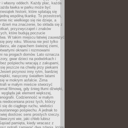
y i własny oddech. Każdy plac, każda
 każda ławka w parku może być
esiątek historii, które splatają się
 jedną wspólną tkankę. To przestrzeń,
rnie nic wielkiego się nie dzieje, a
 dzień ma znaczenie, bo składa się z
otkań, przyzwyczajeń i znaków
ych, które budują poczucie
twa. W takim miejscu łatwiej zauważyć
się pory roku. Wiosna nie jest tylko
darzu, ale zapachem świeżej ziemi,
otwartymi oknami i rozmowami
i na progach domów. Lato oznacza
zory, gwar dzieci na podwórkach i
y bez pośpiechu wracają z zakupami,
się jeszcze na chwilę przy piekarni
 Jesień przynosi inny rytm, bardziej
iękki, nasycony światłem latarni
się w mokrym asfalcie. Zima
trafi w małym mieście stworzyć
emal filmową, gdy śnieg tłumi dźwięki,
 wygląda jak element większej,
cenografii. Codzienność w małym
 niedoceniana przez tych, którzy
i się do ciągłego ruchu, wielości
eustannego pośpiechu. A jednak to
atwiej dostrzec sens prostych rzeczy.
awczyni wie, jaki chleb lubisz
 Sąsiad pamięta, kiedy wracasz z
nosz potrafi zamienić dwa zdania, które