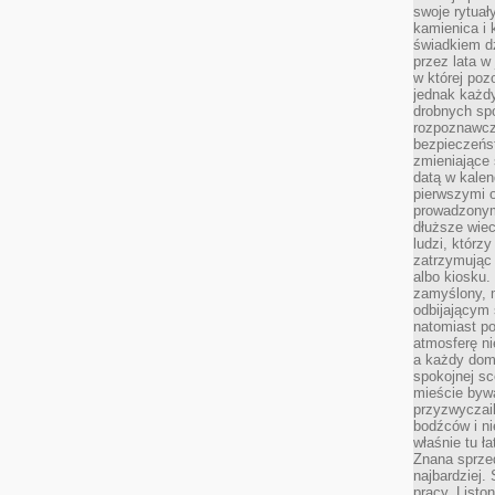
swoje rytuał
kamienica i
świadkiem dzi
przez lata w
w której pozo
jednak każdy
drobnych sp
rozpoznawcz
bezpieczeńs
zmieniające 
datą w kalen
pierwszymi 
prowadzonym
dłuższe wiec
ludzi, którz
zatrzymując 
albo kiosku.
zamyślony, m
odbijającym 
natomiast po
atmosferę ni
a każdy dom
spokojnej s
mieście bywa
przyzwyczail
bodźców i ni
właśnie tu ł
Znana sprzed
najbardziej.
pracy. Listo