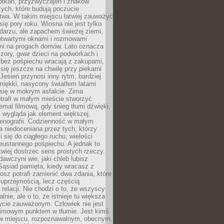
otkań, przyzwyczajeń i znaków
ych, które budują poczucie
twa. W takim miejscu łatwiej zauważyć
się pory roku. Wiosna nie jest tylko
darzu, ale zapachem świeżej ziemi,
otwartymi oknami i rozmowami
i na progach domów. Lato oznacza
zory, gwar dzieci na podwórkach i
y bez pośpiechu wracają z zakupami,
się jeszcze na chwilę przy piekarni
 Jesień przynosi inny rytm, bardziej
iękki, nasycony światłem latarni
się w mokrym asfalcie. Zima
trafi w małym mieście stworzyć
emal filmową, gdy śnieg tłumi dźwięki,
 wygląda jak element większej,
cenografii. Codzienność w małym
 niedoceniana przez tych, którzy
i się do ciągłego ruchu, wielości
eustannego pośpiechu. A jednak to
atwiej dostrzec sens prostych rzeczy.
awczyni wie, jaki chleb lubisz
 Sąsiad pamięta, kiedy wracasz z
nosz potrafi zamienić dwa zdania, które
 uprzejmością, lecz częścią
 relacji. Nie chodzi o to, że wszyscy
alnie, ale o to, że istnieje tu większa
ycie zauważonym. Człowiek nie jest
nimowym punktem w tłumie. Jest kimś
 miejscu, rozpoznawalnym, obecnym,