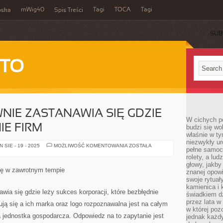
mWig40
Tagi
TOCA
Tagi
bska
Spis Treści
SUB
 TO
WNIE ZASTANAWIA SIĘ GDZIE
W cichych p
E FIRM
budzi się wo
właśnie w ty
niezwykły ur
WIELU
SIE - 19 - 2025
MOŻLIWOŚĆ KOMENTOWANIA
ZOSTAŁA
pełne samoc
Z
NAS
rolety, a lud
PEWNIE
głowy, jakby
ZASTANAWIA
ię w zawrotnym tempie
znanej opow
SIĘ
GDZIE
swoje rytuał
LEŻY
kamienica i
POWODZENIE
ia się gdzie leży sukces korporacji, które bezbłędnie
świadkiem dzi
FIRM
przez lata w
tują się a ich marka oraz logo rozpoznawalna jest na całym
w której pozo
a jednostka gospodarcza. Odpowiedz na to zapytanie jest
jednak każdy