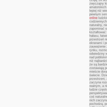
zwyczajny k
amatorskich 
lepiej niż w
pewnym sensi
online
ludzki
codziennych 
naturalny, 
zapominać o 
kształtować 
hałasu, łatw
przestrzeń n
ekranami i p
zauważenie 
rynku, rozm
odwiedziny w
nad poblisk
niż najbardz
że są bardzi
zostawiają 
mieście dora
świecie. Dzi
przestrzeni,
zaczyna roz
realnym, a n
ludzie częst
perspektywac
coś naturaln
nich zaczyna
pochodzą, po