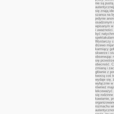
nie są pustą
autentycznej
się znają ide
szansa na b
jedynie ano
osadzonym w
wpisanym w p
i uważności.
być natychm
spektakularn
Wystarczy c
drzewo mija
karmiący goł
skwerze i st
obserwując m
się przestrz
obecność. Cz
zmianą i za
głównie z po
tworzą coś t
wydaje się, 
wyłącznie w 
również mają
lekceważyć. 
się rodzinne 
kawiarnie, p
organizowan
rozmachu wiel
autentycznoś
czują, że u