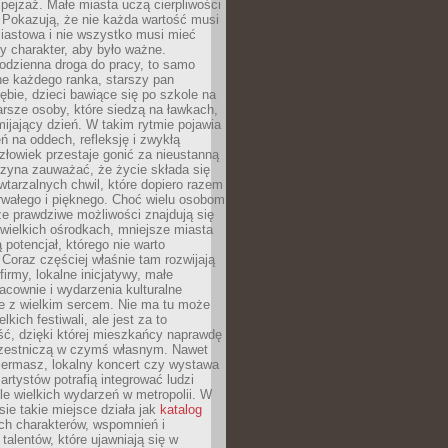
ejzaż. Małe miasta uczą cierpliwości
 Pokazują, że nie każda wartość musi
iastowa i nie wszystko musi mieć
y charakter, aby było ważne.
odzienna droga do pracy, to samo
ne każdego ranka, starszy pan
ębie, dzieci bawiące się po szkole na
arsze osoby, które siedzą na ławkach,
ijający dzień. W takim rytmie pojawia
eń na oddech, refleksję i zwykłą
łowiek przestaje gonić za nieustanną
czyna zauważać, że życie składa się
wtarzalnych chwil, które dopiero razem
rwałego i pięknego. Choć wielu osobom
że prawdziwe możliwości znajdują się
wielkich ośrodkach, mniejsze miasta
 potencjał, którego nie warto
Coraz częściej właśnie tam rozwijają
firmy, lokalne inicjatywy, małe
racownie i wydarzenia kulturalne
e z wielkim sercem. Nie ma tu może
kich festiwali, ale jest za to
ć, dzięki której mieszkańcy naprawdę
czestniczą w czymś własnym. Nawet
iermasz, lokalny koncert czy wystawa
artystów potrafią integrować ludzi
iele wielkich wydarzeń w metropolii. W
e takie miejsce działa jak
katalog
ch charakterów, wspomnień i
talentów, które ujawniają się w