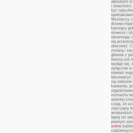
wpisanym w p
i uważności.
być natychm
spektakularn
Wystarczy c
drzewo mija
karmiący goł
skwerze i st
obserwując m
się przestrz
obecność. Cz
zmianą i za
głównie z po
tworzą coś t
wydaje się, 
wyłącznie w 
również mają
lekceważyć. 
się rodzinne 
kawiarnie, p
organizowan
rozmachu wiel
autentycznoś
czują, że u
zwyczajny k
amatorskich 
lepiej niż w
pewnym sensi
online
ludzki
codziennych 