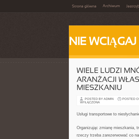
Archiwum
Strona główna
Jastrzę
NIE WCIĄGAJ
WIELE LUDZI M
ARANŻACJI WŁA
MIESZKANIU
POSTED BY ADMIN
POSTED ON
WYŁĄCZONA
Usługi transportowe to niesłychan
Organizując zmianę mieszkania, t
rzeczy trzeba zarezerwować co na