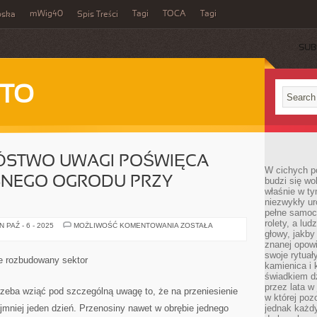
mWig40
Tagi
TOCA
Tagi
bska
Spis Treści
SUB
 TO
NÓSTWO UWAGI POŚWIĘCA
W cichych p
SNEGO OGRODU PRZY
budzi się wo
właśnie w ty
niezwykły ur
pełne samoc
rolety, a lud
WIELE
 PAŹ - 6 - 2025
MOŻLIWOŚĆ KOMENTOWANIA
ZOSTAŁA
LUDZI
głowy, jakby
MNÓSTWO
znanej opow
UWAGI
swoje rytuał
POŚWIĘCA
ie rozbudowany sektor
ARANŻACJI
kamienica i
WŁASNEGO
świadkiem dzi
OGRODU
przez lata w
PRZY
rzeba wziąć pod szczególną uwagę to, że na przeniesienie
MIESZKANIU
w której pozo
jmniej jeden dzień. Przenosiny nawet w obrębie jednego
jednak każdy