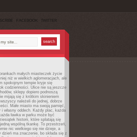
SCRIBE
FACEBOOK
TWITTER
orankach małych miasteczek życie
lniej niż w wielkich aglomeracjach, ale
m spokojnym tempie kryje się
ok codzienności. Ulice nie są jeszcze
hodów, sklepy dopiero podnoszą
zie mijają się z krótkim skinieniem
 wszyscy należeli do jednej, dobrze
ieści. Małe miasto ma swoją pamięć,
y i własny oddech. Każdy plac, każda
 każda ławka w parku może być
esiątek historii, które splatają się
 jedną wspólną tkankę. To przestrzeń,
rnie nic wielkiego się nie dzieje, a
 dzień ma znaczenie, bo składa się z