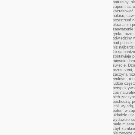
naturalny, 
zapominać o 
kształtować 
hałasu, łatw
przestrzeń n
ekranami i p
zauważenie 
rynku, rozm
odwiedziny w
nad poblisk
niż najbardz
że są bardzi
zostawiają 
mieście dora
świecie. Dzi
przestrzeni,
zaczyna roz
realnym, a n
ludzie częst
perspektywac
coś naturaln
nich zaczyna
pochodzą, po
jeśli wyjadą
potem w zap
układzie uli
wydawało się
małe miasta
zbyt zamknię
nie zawsze 