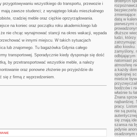
drobnych sp
zy przygotowywaniu wszystkiego do transportu, przewozie i
rozpoznawcz
bezpieczeńs
mają zawsze studenci; z wynajętego lokalu mieszkalnego
zmieniające 
obiste, rzadziej meble oraz ciężkie oprzyrządowania.
datą w kalen
pierwszymi 
jsce na koniec oraz początku roku akademickiego lub
prowadzonym
, że nie chcąc wynajmować stancji na okres wakacji, wypada
dłuższe wiec
ludzi, którz
przechować w innymi miejscu. W takich sytuacjach
zatrzymując 
albo kiosku.
zica lub znajomego. Tu bagażówka Gdynia całego
zamyślony, m
irmy transportowej. Sporadycznie kiedy dysponuje się dość
odbijającym 
natomiast po
tką, by przetransportować wszystkie meble, a należy
atmosferę ni
ontowanie oraz ponowne złożenie po przyjeździe do
a każdy dom
spokojnej s
 się z firmą z wyprzedzeniem.
mieście bywa
przyzwyczail
bodźców i ni
właśnie tu ł
Znana sprzed
najbardziej.
pracy. Listo
nie są pustą
autentycznej
się znają ide
szansa na b
jedynie ano
WANIE
osadzonym w