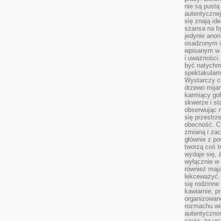
nie są pustą
autentycznej
się znają ide
szansa na b
jedynie ano
osadzonym w
wpisanym w p
i uważności.
być natychm
spektakularn
Wystarczy c
drzewo mija
karmiący goł
skwerze i st
obserwując m
się przestrz
obecność. Cz
zmianą i za
głównie z po
tworzą coś t
wydaje się, 
wyłącznie w 
również mają
lekceważyć. 
się rodzinne 
kawiarnie, p
organizowan
rozmachu wiel
autentycznoś
czują, że u