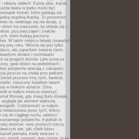
y i własny oddech. Każdy plac, każda
 każda ławka w parku może być
esiątek historii, które splatają się
 jedną wspólną tkankę. To przestrzeń,
rnie nic wielkiego się nie dzieje, a
 dzień ma znaczenie, bo składa się z
otkań, przyzwyczajeń i znaków
ych, które budują poczucie
twa. W takim miejscu łatwiej zauważyć
się pory roku. Wiosna nie jest tylko
darzu, ale zapachem świeżej ziemi,
otwartymi oknami i rozmowami
i na progach domów. Lato oznacza
zory, gwar dzieci na podwórkach i
y bez pośpiechu wracają z zakupami,
się jeszcze na chwilę przy piekarni
 Jesień przynosi inny rytm, bardziej
iękki, nasycony światłem latarni
się w mokrym asfalcie. Zima
trafi w małym mieście stworzyć
emal filmową, gdy śnieg tłumi dźwięki,
 wygląda jak element większej,
cenografii. Codzienność w małym
 niedoceniana przez tych, którzy
i się do ciągłego ruchu, wielości
eustannego pośpiechu. A jednak to
atwiej dostrzec sens prostych rzeczy.
awczyni wie, jaki chleb lubisz
 Sąsiad pamięta, kiedy wracasz z
nosz potrafi zamienić dwa zdania, które