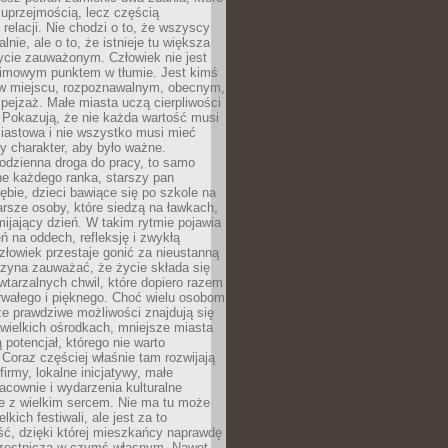
 uprzejmością, lecz częścią
 relacji. Nie chodzi o to, że wszyscy
alnie, ale o to, że istnieje tu większa
ycie zauważonym. Człowiek nie jest
nimowym punktem w tłumie. Jest kimś
 miejscu, rozpoznawalnym, obecnym,
ejzaż. Małe miasta uczą cierpliwości
 Pokazują, że nie każda wartość musi
iastowa i nie wszystko musi mieć
y charakter, aby było ważne.
odzienna droga do pracy, to samo
ne każdego ranka, starszy pan
ębie, dzieci bawiące się po szkole na
arsze osoby, które siedzą na ławkach,
ijający dzień. W takim rytmie pojawia
eń na oddech, refleksję i zwykłą
łowiek przestaje gonić za nieustanną
czyna zauważać, że życie składa się
wtarzalnych chwil, które dopiero razem
rwałego i pięknego. Choć wielu osobom
że prawdziwe możliwości znajdują się
wielkich ośrodkach, mniejsze miasta
 potencjał, którego nie warto
Coraz częściej właśnie tam rozwijają
firmy, lokalne inicjatywy, małe
racownie i wydarzenia kulturalne
e z wielkim sercem. Nie ma tu może
kich festiwali, ale jest za to
ć, dzięki której mieszkańcy naprawdę
czestniczą w czymś własnym. Nawet