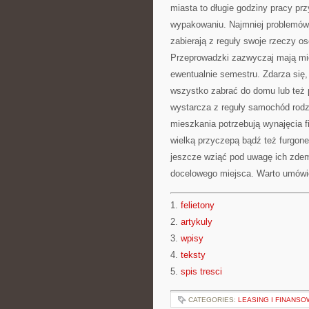
miasta to długie godziny pracy pr
wypakowaniu. Najmniej problemów 
zabierają z reguły swoje rzeczy os
Przeprowadzki zazwyczaj mają mie
ewentualnie semestru. Zdarza się
wszystko zabrać do domu lub też 
wystarcza z reguły samochód rod
mieszkania potrzebują wynajęcia f
wielką przyczepą bądź też furgone
jeszcze wziąć pod uwagę ich zdem
docelowego miejsca. Warto umówić
1.
felietony
2.
artykuly
3.
wpisy
4.
teksty
5.
spis tresci
CATEGORIES:
LEASING I FINANSO