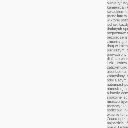
swoje rytuał
kamienica i
świadkiem dzi
przez lata w
w której pozo
jednak każdy
drobnych sp
rozpoznawcz
bezpieczeńs
zmieniające 
datą w kalen
pierwszymi 
prowadzonym
dłuższe wiec
ludzi, którz
zatrzymując 
albo kiosku.
zamyślony, m
odbijającym 
natomiast po
atmosferę ni
a każdy dom
spokojnej s
mieście bywa
przyzwyczail
bodźców i ni
właśnie tu ł
Znana sprzed
najbardziej.
pracy. Listo