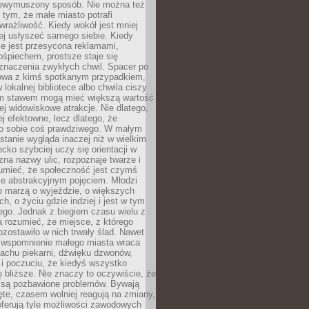
niewymuszony sposób. Nie można też
tym, że małe miasto potrafi
wrażliwość. Kiedy wokół jest mniej
iej usłyszeć samego siebie. Kiedy
ie jest przesycona reklamami,
ośpiechem, prostsze staje się
znaczenia zwykłych chwil. Spacer po
owa z kimś spotkanym przypadkiem,
 lokalnej bibliotece albo chwila ciszy
im stawem mogą mieć większą wartość
iej widowiskowe atrakcje. Nie dlatego,
ej efektowne, lecz dlatego, że
po sobie coś prawdziwego. W małym
stanie wygląda inaczej niż w wielkim
ecko szybciej uczy się orientacji w
 zna nazwy ulic, rozpoznaje twarze i
umieć, że społeczność jest czymś
ie abstrakcyjnym pojęciem. Młodzi
o marzą o wyjeździe, o większych
h, o życiu gdzie indziej i jest w tym
ego. Jednak z biegiem czasu wielu z
 rozumieć, że miejsce, z którego
zostawiło w nich trwały ślad. Nawet
, wspomnienie małego miasta wraca
achu piekarni, dźwięku dzwonów,
c i poczuciu, że kiedyś wszystko
 bliższe. Nie znaczy to oczywiście, że
 są pozbawione problemów. Bywają
te, czasem wolniej reagują na zmiany,
oferują tyle możliwości zawodowych