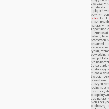
zwyczajny k
amatorskich 
lepiej niż w
pewnym sensi
online
ludzki
codziennych 
naturalny, 
zapominać o 
kształtować 
hałasu, łatw
przestrzeń n
ekranami i p
zauważenie 
rynku, rozm
odwiedziny w
nad poblisk
niż najbardz
że są bardzi
zostawiają 
mieście dora
świecie. Dzi
przestrzeni,
zaczyna roz
realnym, a n
ludzie częst
perspektywac
coś naturaln
nich zaczyna
pochodzą, po