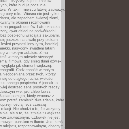
otkań, przyzwyczajeń i znaków
ych, które budują poczucie
twa. W takim miejscu łatwiej zauważyć
się pory roku. Wiosna nie jest tylko
darzu, ale zapachem świeżej ziemi,
otwartymi oknami i rozmowami
i na progach domów. Lato oznacza
zory, gwar dzieci na podwórkach i
y bez pośpiechu wracają z zakupami,
się jeszcze na chwilę przy piekarni
 Jesień przynosi inny rytm, bardziej
iękki, nasycony światłem latarni
się w mokrym asfalcie. Zima
trafi w małym mieście stworzyć
emal filmową, gdy śnieg tłumi dźwięki,
 wygląda jak element większej,
cenografii. Codzienność w małym
 niedoceniana przez tych, którzy
i się do ciągłego ruchu, wielości
eustannego pośpiechu. A jednak to
atwiej dostrzec sens prostych rzeczy.
awczyni wie, jaki chleb lubisz
 Sąsiad pamięta, kiedy wracasz z
nosz potrafi zamienić dwa zdania, które
 uprzejmością, lecz częścią
 relacji. Nie chodzi o to, że wszyscy
alnie, ale o to, że istnieje tu większa
ycie zauważonym. Człowiek nie jest
nimowym punktem w tłumie. Jest kimś
 miejscu, rozpoznawalnym, obecnym,