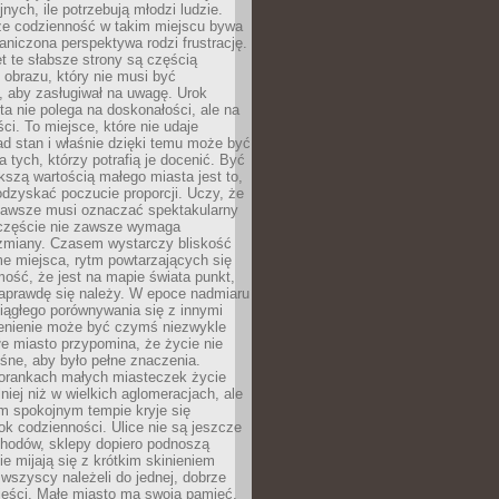
nych, ile potrzebują młodzi ludzie.
 że codzienność w takim miejscu bywa
raniczona perspektywa rodzi frustrację.
 te słabsze strony są częścią
obrazu, który nie musi być
, aby zasługiwał na uwagę. Urok
a nie polega na doskonałości, ale na
ci. To miejsce, które nie udaje
d stan i właśnie dzięki temu może być
a tych, którzy potrafią je docenić. Być
szą wartością małego miasta jest to,
dzyskać poczucie proporcji. Uczy, że
zawsze musi oznaczać spektakularny
częście nie zawsze wymaga
 zmiany. Czasem wystarczy bliskość
me miejsca, rytm powtarzających się
mość, że jest na mapie świata punkt,
naprawdę się należy. W epoce nadmiaru
 ciągłego porównywania się z innymi
zenienie może być czymś niezwykle
e miasto przypomina, że życie nie
śne, aby było pełne znaczenia.
orankach małych miasteczek życie
lniej niż w wielkich aglomeracjach, ale
m spokojnym tempie kryje się
ok codzienności. Ulice nie są jeszcze
hodów, sklepy dopiero podnoszą
zie mijają się z krótkim skinieniem
 wszyscy należeli do jednej, dobrze
ieści. Małe miasto ma swoją pamięć,