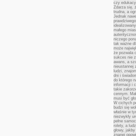
czy edukacyj
Zdarza się,
trudna, a og
Jednak nawet
prawdziwego 
idealizowany
małego miast
autentycznoś
niczego pona
tak ważne dl
może najwięk
że pozwala o
sukces nie 
awans, a sz
nieustannej
ludzi, znajo
dni i świado
do którego 
informacji i
takie zakor
cennym. Mał
musi być gło
W cichych p
budzi się wo
właśnie w ty
niezwykły ur
pełne samoc
rolety, a lud
głowy, jakby
znanej opow