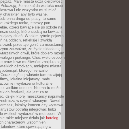
ejzaż. Małe miasta uczą cierpliwości
 Pokazują, że nie każda wartość musi
iastowa i nie wszystko musi mieć
y charakter, aby było ważne.
odzienna droga do pracy, to samo
ne każdego ranka, starszy pan
ębie, dzieci bawiące się po szkole na
arsze osoby, które siedzą na ławkach,
ijający dzień. W takim rytmie pojawia
eń na oddech, refleksję i zwykłą
łowiek przestaje gonić za nieustanną
czyna zauważać, że życie składa się
wtarzalnych chwil, które dopiero razem
rwałego i pięknego. Choć wielu osobom
że prawdziwe możliwości znajdują się
wielkich ośrodkach, mniejsze miasta
 potencjał, którego nie warto
Coraz częściej właśnie tam rozwijają
firmy, lokalne inicjatywy, małe
racownie i wydarzenia kulturalne
e z wielkim sercem. Nie ma tu może
kich festiwali, ale jest za to
ć, dzięki której mieszkańcy naprawdę
czestniczą w czymś własnym. Nawet
iermasz, lokalny koncert czy wystawa
artystów potrafią integrować ludzi
iele wielkich wydarzeń w metropolii. W
e takie miejsce działa jak
katalog
ch charakterów, wspomnień i
talentów, które ujawniają się w