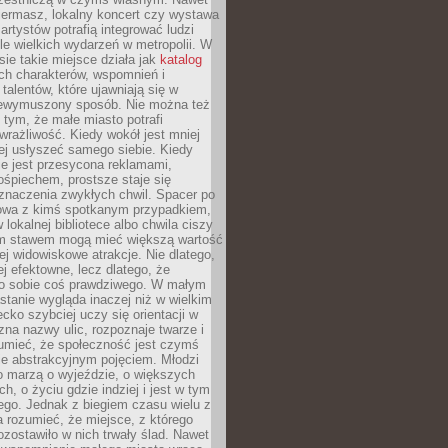
iermasz, lokalny koncert czy wystawa
artystów potrafią integrować ludzi
iele wielkich wydarzeń w metropolii. W
e takie miejsce działa jak
katalog
ch charakterów, wspomnień i
talentów, które ujawniają się w
niewymuszony sposób. Nie można też
tym, że małe miasto potrafi
wrażliwość. Kiedy wokół jest mniej
iej usłyszeć samego siebie. Kiedy
ie jest przesycona reklamami,
ośpiechem, prostsze staje się
znaczenia zwykłych chwil. Spacer po
owa z kimś spotkanym przypadkiem,
 lokalnej bibliotece albo chwila ciszy
im stawem mogą mieć większą wartość
iej widowiskowe atrakcje. Nie dlatego,
ej efektowne, lecz dlatego, że
po sobie coś prawdziwego. W małym
stanie wygląda inaczej niż w wielkim
ecko szybciej uczy się orientacji w
 zna nazwy ulic, rozpoznaje twarze i
umieć, że społeczność jest czymś
ie abstrakcyjnym pojęciem. Młodzi
o marzą o wyjeździe, o większych
h, o życiu gdzie indziej i jest w tym
ego. Jednak z biegiem czasu wielu z
 rozumieć, że miejsce, z którego
zostawiło w nich trwały ślad. Nawet