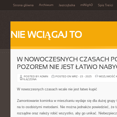
Archiwum
mWig40
Strona główna
Jastrzębska
Spis Treści
NIE WCIĄGAJ TO
W NOWOCZESNYCH CZASACH P
POZOREM NIE JEST ŁATWO NABY
POSTED BY ADMIN
POSTED ON WRZ - 15 - 2025
MOŻLIWOŚĆ 
WYŁĄCZONA
W nowoczesnych czasach wcale nie jest łatwo kupić
Zamontowanie kominka w mieszkaniu wydaje się dla dużej grupy 
na to osobistymi metodami. Nie można jednakże powiedzieć, że ta
rozsądne oraz należy robić wszystko, aby go unikać. Niebezpiec