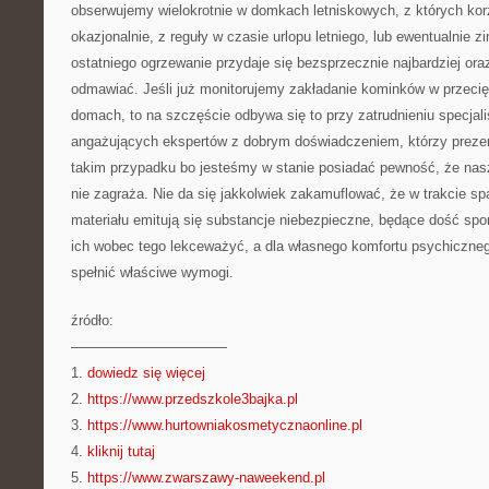
obserwujemy wielokrotnie w domkach letniskowych, z których kor
okazjonalnie, z reguły w czasie urlopu letniego, lub ewentualnie
ostatniego ogrzewanie przydaje się bezsprzecznie najbardziej ora
odmawiać. Jeśli już monitorujemy zakładanie kominków w przecię
domach, to na szczęście odbywa się to przy zatrudnieniu specjali
angażujących ekspertów z dobrym doświadczeniem, którzy preze
takim przypadku bo jesteśmy w stanie posiadać pewność, że nas
nie zagraża. Nie da się jakkolwiek zakamuflować, że w trakcie sp
materiału emitują się substancje niebezpieczne, będące dość sp
ich wobec tego lekceważyć, a dla własnego komfortu psychiczneg
spełnić właściwe wymogi.
źródło:
———————————
1.
dowiedz się więcej
2.
https://www.przedszkole3bajka.pl
3.
https://www.hurtowniakosmetycznaonline.pl
4.
kliknij tutaj
5.
https://www.zwarszawy-naweekend.pl