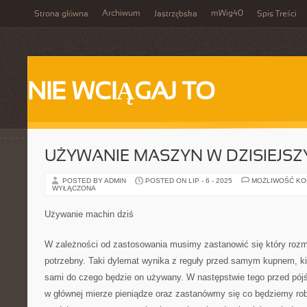
Archiwum
mWig40
Strona główna
Jastrzębska
Spis Treści
NIE WCIĄGAJ TO
UŻYWANIE MASZYN W DZISIEJS
POSTED BY ADMIN
POSTED ON LIP - 6 - 2025
MOŻLIWOŚĆ K
WYŁĄCZONA
Używanie machin dziś
W zależności od zastosowania musimy zastanowić się który rozm
potrzebny. Taki dylemat wynika z reguły przed samym kupnem, ki
sami do czego będzie on używany. W następstwie tego przed pój
w głównej mierze pieniądze oraz zastanówmy się co będziemy r