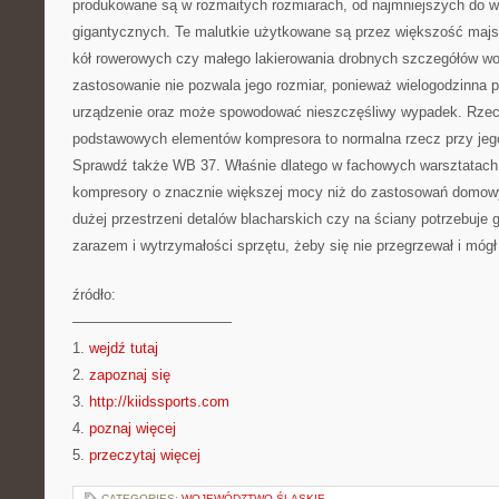
produkowane są w rozmaitych rozmiarach, od najmniejszych do 
gigantycznych. Te malutkie użytkowane są przez większość maj
kół rowerowych czy małego lakierowania drobnych szczegółów w
zastosowanie nie pozwala jego rozmiar, ponieważ wielogodzinna p
urządzenie oraz może spowodować nieszczęśliwy wypadek. Rzecz
podstawowych elementów kompresora to normalna rzecz przy jego 
Sprawdź także WB 37. Właśnie dlatego w fachowych warsztatach
kompresory o znacznie większej mocy niż do zastosowań domowy
dużej przestrzeni detalów blacharskich czy na ściany potrzebuje 
zarazem i wytrzymałości sprzętu, żeby się nie przegrzewał i móg
źródło:
———————————
1.
wejdź tutaj
2.
zapoznaj się
3.
http://kiidssports.com
4.
poznaj więcej
5.
przeczytaj więcej
CATEGORIES:
WOJEWÓDZTWO ŚLĄSKIE