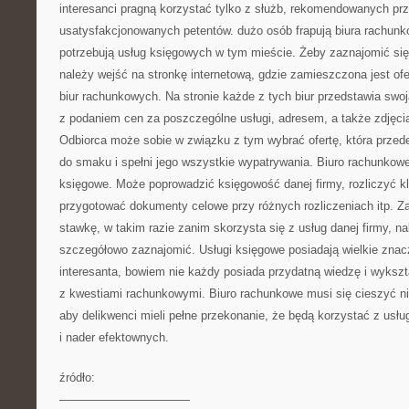
interesanci pragną korzystać tylko z służb, rekomendowanych pr
usatysfakcjonowanych petentów. dużo osób frapują biura rachun
potrzebują usług księgowych w tym mieście. Żeby zaznajomić się 
należy wejść na stronkę internetową, gdzie zamieszczona jest ofe
biur rachunkowych. Na stronie każde z tych biur przedstawia swoj
z podaniem cen za poszczególne usługi, adresem, a także zdjęci
Odbiorca może sobie w związku z tym wybrać ofertę, która prze
do smaku i spełni jego wszystkie wypatrywania. Biuro rachunkow
księgowe. Może poprowadzić księgowość danej firmy, rozliczyć kl
przygotować dokumenty celowe przy różnych rozliczeniach itp. Za
stawkę, w takim razie zanim skorzysta się z usług danej firmy, n
szczegółowo zaznajomić. Usługi księgowe posiadają wielkie znac
interesanta, bowiem nie każdy posiada przydatną wiedzę i wykszt
z kwestiami rachunkowymi. Biuro rachunkowe musi się cieszyć n
aby delikwenci mieli pełne przekonanie, że będą korzystać z usłu
i nader efektownych.
źródło:
———————————