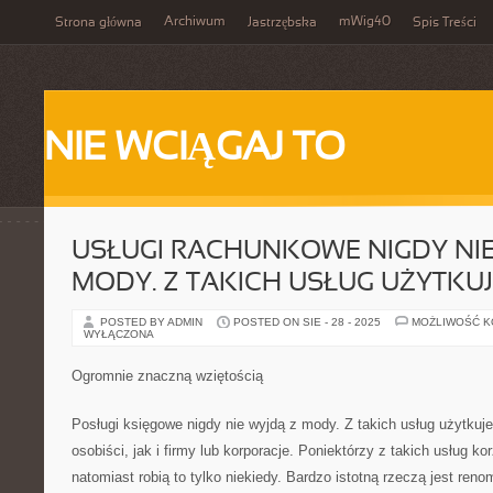
Archiwum
mWig40
Strona główna
Jastrzębska
Spis Treści
NIE WCIĄGAJ TO
USŁUGI RACHUNKOWE NIGDY NIE
MODY. Z TAKICH USŁUG UŻYTKU
POSTED BY ADMIN
POSTED ON SIE - 28 - 2025
MOŻLIWOŚĆ 
WYŁĄCZONA
Ogromnie znaczną wziętością
Posługi księgowe nigdy nie wyjdą z mody. Z takich usług użytkuje
osobiści, jak i firmy lub korporacje. Poniektórzy z takich usług kor
natomiast robią to tylko niekiedy. Bardzo istotną rzeczą jest ren