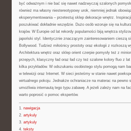
być odważnym i nie bać się nawet nadzwyczaj szalonych pomysłó
również ma własny niestereotypowy urok, niemniej jednak obowią
eksperymentowania – przetestuj sklep dekoracje wnętrz. Inspiracj
poszukiwać dokładnie wszędzie. Dużo osób wzoruje się na kulturz
krajów. W Europie od lat rekordy popularności biją wnętrza styli
japoński styl. Identycznie znaczącym zainteresowaniem cieszą s
Bollywood. Tudzież miłośnicy prostoty oraz ekologii z rozkoszą w
Architektura wnętrz oraz sklep orient czerpie pomysły też z min
przepych, klasyczny ład oraz ład czy też szalone kolory fluo z lat
kilka przykładów. W odszukaniu osobistego stylu pomogą nam b
w telewizji oraz Internet. W sieci jesteśmy w stanie nawet poek
wirtualnego pokoju. Jednakże ochraniacze na materac na pewno s
umożliwia internautą tego typu zabawę. A jeżeli zależy nam na fa
warto poprosić o pomoc ekspertów.
1.
nawigacja
2.
artykuly
3.
artykuly
4.
teksty