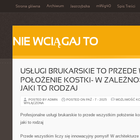
Archiwum
mWig40
Strona główna
Jastrzębska
Spis Treści
NIE WCIĄGAJ TO
USŁUGI BRUKARSKIE TO PRZEDE
POŁOŻENIE KOSTKI- W ZALEŻNO
JAKI TO RODZAJ
POSTED BY ADMIN
POSTED ON PAŹ - 7 - 2025
MOŻLIWOŚĆ K
WYŁĄCZONA
Profesjonalne usługi brukarskie to przede wszystkim położenie ko
jaki to rodzaj
Przede wszystkim liczy się innowacyjny pomysł! W architekturze