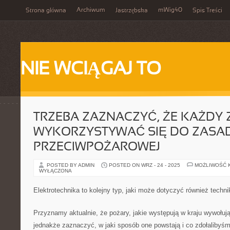
Archiwum
mWig40
Strona główna
Jastrzębska
Spis Treści
NIE WCIĄGAJ TO
TRZEBA ZAZNACZYĆ, ŻE KAŻDY 
WYKORZYSTYWAĆ SIĘ DO ZASA
PRZECIWPOŻAROWEJ
POSTED BY ADMIN
POSTED ON WRZ - 24 - 2025
MOŻLIWOŚĆ 
WYŁĄCZONA
Elektrotechnika to kolejny typ, jaki może dotyczyć również techni
Przyznamy aktualnie, że pożary, jakie występują w kraju wywołuj
jednakże zaznaczyć, w jaki sposób one powstają i co zdołalibyśm