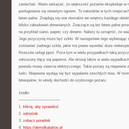
zaniechać. Warto wskazać, że większość pożarów eksploduje w m
posługiwania się otwartym ogniem. To naturalnie w tych miejsca
łatwo palne. Znajdują się one niemalże we wnętrzu każdego obiek
blisko zabudowań drewnianych. Znaczące są też łatwo palne prze
na przykład siano, papier, czy drewno. Należy tu oznajmić, że wa
Jego przyczyną może być szkło. W następstwie tego wybierając 
zostawiać żadnego szkła, jakie ma prawo wywołać duże niebezpie
Rzeszów usługi ppoż. Poza tym w wielu przypadkach taką przyc
odrzucony tlący się papieros. Ale dzisiaj także w wielu wypadka
powodu mowy zwarcia elektrycznego. Takie pożary są niepewne za
ludzi. Niepewne wydają się być wypalanie zeschłych trwa. W mom
łatwopalne, to wtedy dochodzi do szybszego pożaru.
źródło:
———————————
1.
kliknij, aby sprawdzić
2.
odnośnik
3.
zobacz poradnik
4.
https://demolkatattoo.pl